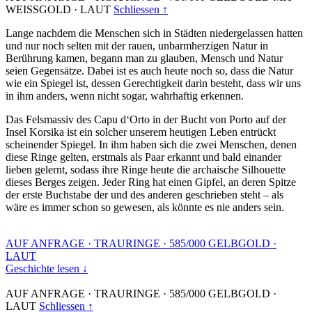
WEISSGOLD
·
LAUT
Schliessen ↑
Lange nachdem die Menschen sich in Städten niedergelassen hatten
und nur noch selten mit der rauen, unbarmherzigen Natur in
Berührung kamen, begann man zu glauben, Mensch und Natur
seien Gegensätze. Dabei ist es auch heute noch so, dass die Natur
wie ein Spiegel ist, dessen Gerechtigkeit darin besteht, dass wir uns
in ihm anders, wenn nicht sogar, wahrhaftig erkennen.
Das Felsmassiv des Capu d‘Orto in der Bucht von Porto auf der
Insel Korsika ist ein solcher unserem heutigen Leben entrückt
scheinender Spiegel. In ihm haben sich die zwei Menschen, denen
diese Ringe gelten, erstmals als Paar erkannt und bald einander
lieben gelernt, sodass ihre Ringe heute die archaische Silhouette
dieses Berges zeigen. Jeder Ring hat einen Gipfel, an deren Spitze
der erste Buchstabe der und des anderen geschrieben steht – als
wäre es immer schon so gewesen, als könnte es nie anders sein.
AUF ANFRAGE
·
TRAURINGE
·
585/000 GELBGOLD
·
LAUT
Geschichte lesen ↓
AUF ANFRAGE
·
TRAURINGE
·
585/000 GELBGOLD
·
LAUT
Schliessen ↑