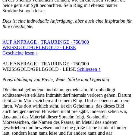
beide gern auf Sylt beobachten. Sein Ring mit ebenso matter
Struktur ist noch leiser.
Dies ist eine individuelle Anfertigung, aber auch eine Inspiration für
Ihre Geschichte.
AUF ANFRAGE
·
TRAURINGE
·
750/000
WEISSGOLD/GELBGOLD
·
LEISE
Geschichte lesen ↓
AUF ANFRAGE
·
TRAURINGE
·
750/000
WEISSGOLD/GELBGOLD
·
LEISE
Schliessen ↑
Preis:
abhängig von Breite, Weite, Stärke und Legierung
Die einmal gefundene und dann, gemeinsam, für unbedingt
schützenswert erklärte Intimität darf niemals verloren gehen. Darum
steht
sie
in Morsezeichen auf seinem Ring. Und
er
ebenso auf dem
ihren. Was dort wirklich steht, ist ein Geheimnis, das dieses Bild
auch bei genauerem Hinsehen nicht preisgibt. Indessen sehen wir,
dass auch das Material dieser Sprache folgt. So sind die
Morsezeichen, die Namen des Paares, im Metall des anderen
geschrieben und beweisen auch: eine große Liebe ist nicht immer
laut, sondern kann ganz leise und für andere ganz und gar