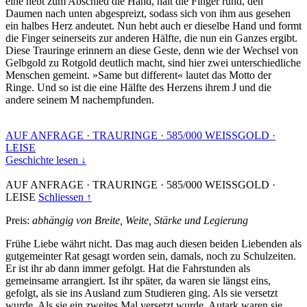
eine hebt zum Abschied die Hand, hält die Finger rund, den
Daumen nach unten abgespreizt, sodass sich von ihm aus gesehen
ein halbes Herz andeutet. Nun hebt auch er dieselbe Hand und formt
die Finger seinerseits zur anderen Hälfte, die nun ein Ganzes ergibt.
Diese Trauringe erinnern an diese Geste, denn wie der Wechsel von
Gelbgold zu Rotgold deutlich macht, sind hier zwei unterschiedliche
Menschen gemeint. »Same but different« lautet das Motto der
Ringe. Und so ist die eine Hälfte des Herzens ihrem J und die
andere seinem M nachempfunden.
AUF ANFRAGE
·
TRAURINGE
·
585/000 WEISSGOLD
·
LEISE
Geschichte lesen ↓
AUF ANFRAGE
·
TRAURINGE
·
585/000 WEISSGOLD
·
LEISE
Schliessen ↑
Preis:
abhängig von Breite, Weite, Stärke und Legierung
Frühe Liebe währt nicht. Das mag auch diesen beiden Liebenden als
gutgemeinter Rat gesagt worden sein, damals, noch zu Schulzeiten.
Er ist ihr ab dann immer gefolgt. Hat die Fahrstunden als
gemeinsame arrangiert. Ist ihr später, da waren sie längst eins,
gefolgt, als sie ins Ausland zum Studieren ging. Als sie versetzt
wurde. Als sie ein zweites Mal versetzt wurde. Autark waren sie