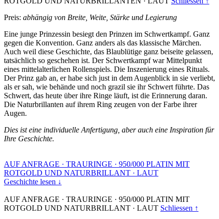
ROTGOLD UND NATURBRILLANTEN
·
LAUT
Schliessen ↑
Preis:
abhängig von Breite, Weite, Stärke und Legierung
Eine junge Prinzessin besiegt den Prinzen im Schwertkampf. Ganz
gegen die Konvention. Ganz anders als das klassische Märchen.
Auch weil diese Geschichte, das Blaublütige ganz beiseite gelassen,
tatsächlich so geschehen ist. Der Schwertkampf war Mittelpunkt
eines mittelalterlichen Rollenspiels. Die Inszenierung eines Rituals.
Der Prinz gab an, er habe sich just in dem Augenblick in sie verliebt,
als er sah, wie behände und noch grazil sie ihr Schwert führte. Das
Schwert, das heute über ihre Ringe läuft, ist die Erinnerung daran.
Die Naturbrillanten auf ihrem Ring zeugen von der Farbe ihrer
Augen.
Dies ist eine individuelle Anfertigung, aber auch eine Inspiration für
Ihre Geschichte.
AUF ANFRAGE
·
TRAURINGE
·
950/000 PLATIN MIT
ROTGOLD UND NATURBRILLANT
·
LAUT
Geschichte lesen ↓
AUF ANFRAGE
·
TRAURINGE
·
950/000 PLATIN MIT
ROTGOLD UND NATURBRILLANT
·
LAUT
Schliessen ↑