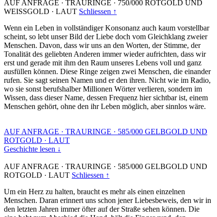
AUF ANFRAGE
·
TRAURINGE
·
750/000 ROTGOLD UND
WEISSGOLD
·
LAUT
Schliessen ↑
Wenn ein Leben in vollständiger Konsonanz auch kaum vorstellbar
scheint, so lebt unser Bild der Liebe doch vom Gleichklang zweier
Menschen. Davon, dass wir uns an den Worten, der Stimme, der
Tonalität des geliebten Anderen immer wieder aufrichten, dass wir
erst und gerade mit ihm den Raum unseres Lebens voll und ganz
ausfüllen können. Diese Ringe zeigen zwei Menschen, die einander
rufen. Sie sagt seinen Namen und er den ihren. Nicht wie im Radio,
wo sie sonst berufshalber Millionen Wörter verlieren, sondern im
Wissen, dass dieser Name, dessen Frequenz hier sichtbar ist, einem
Menschen gehört, ohne den ihr Leben möglich, aber sinnlos wäre.
AUF ANFRAGE
·
TRAURINGE
·
585/000 GELBGOLD UND
ROTGOLD
·
LAUT
Geschichte lesen ↓
AUF ANFRAGE
·
TRAURINGE
·
585/000 GELBGOLD UND
ROTGOLD
·
LAUT
Schliessen ↑
Um ein Herz zu halten, braucht es mehr als einen einzelnen
Menschen. Daran erinnert uns schon jener Liebesbeweis, den wir in
den letzten Jahren immer öfter auf der Straße sehen können. Die