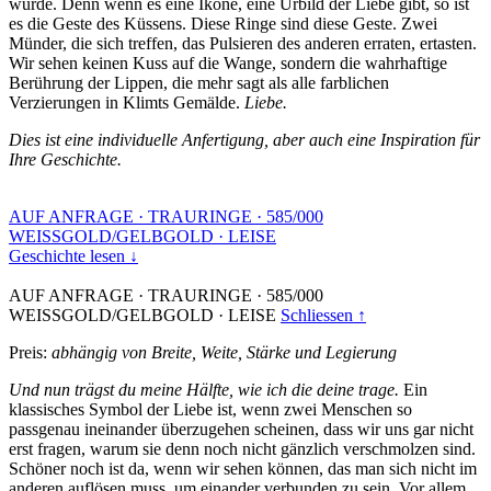
wurde. Denn wenn es eine Ikone, eine Urbild der Liebe gibt, so ist
es die Geste des Küssens. Diese Ringe sind diese Geste. Zwei
Münder, die sich treffen, das Pulsieren des anderen erraten, ertasten.
Wir sehen keinen Kuss auf die Wange, sondern die wahrhaftige
Berührung der Lippen, die mehr sagt als alle farblichen
Verzierungen in Klimts Gemälde.
Liebe.
Dies ist eine individuelle Anfertigung, aber auch eine Inspiration für
Ihre Geschichte.
AUF ANFRAGE
·
TRAURINGE
·
585/000
WEISSGOLD/GELBGOLD
·
LEISE
Geschichte lesen ↓
AUF ANFRAGE
·
TRAURINGE
·
585/000
WEISSGOLD/GELBGOLD
·
LEISE
Schliessen ↑
Preis:
abhängig von Breite, Weite, Stärke und Legierung
Und nun trägst du meine Hälfte, wie ich die deine trage.
Ein
klassisches Symbol der Liebe ist, wenn zwei Menschen so
passgenau ineinander überzugehen scheinen, dass wir uns gar nicht
erst fragen, warum sie denn noch nicht gänzlich verschmolzen sind.
Schöner noch ist da, wenn wir sehen können, das man sich nicht im
anderen auflösen muss, um einander verbunden zu sein. Vor allem,