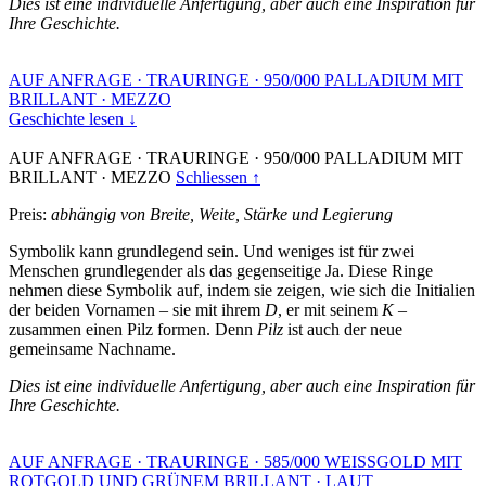
Dies ist eine individuelle Anfertigung, aber auch eine Inspiration für
Ihre Geschichte.
AUF ANFRAGE
·
TRAURINGE
·
950/000 PALLADIUM MIT
BRILLANT
·
MEZZO
Geschichte lesen ↓
AUF ANFRAGE
·
TRAURINGE
·
950/000 PALLADIUM MIT
BRILLANT
·
MEZZO
Schliessen ↑
Preis:
abhängig von Breite, Weite, Stärke und Legierung
Symbolik kann grundlegend sein. Und weniges ist für zwei
Menschen grundlegender als das gegenseitige Ja. Diese Ringe
nehmen diese Symbolik auf, indem sie zeigen, wie sich die Initialien
der beiden Vornamen – sie mit ihrem
D
, er mit seinem
K
–
zusammen einen Pilz formen. Denn
Pilz
ist auch der neue
gemeinsame Nachname.
Dies ist eine individuelle Anfertigung, aber auch eine Inspiration für
Ihre Geschichte.
AUF ANFRAGE
·
TRAURINGE
·
585/000 WEISSGOLD MIT
ROTGOLD UND GRÜNEM BRILLANT
·
LAUT