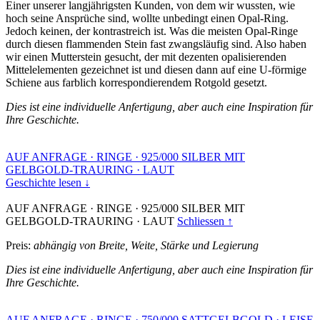
Einer unserer langjährigsten Kunden, von dem wir wussten, wie
hoch seine Ansprüche sind, wollte unbedingt einen Opal-Ring.
Jedoch keinen, der kontrastreich ist. Was die meisten Opal-Ringe
durch diesen flammenden Stein fast zwangsläufig sind. Also haben
wir einen Mutterstein gesucht, der mit dezenten opalisierenden
Mittelelementen gezeichnet ist und diesen dann auf eine U-förmige
Schiene aus farblich korrespondierendem Rotgold gesetzt.
Dies ist eine individuelle Anfertigung, aber auch eine Inspiration für
Ihre Geschichte.
AUF ANFRAGE
·
RINGE
·
925/000 SILBER MIT
GELBGOLD-TRAURING
·
LAUT
Geschichte lesen ↓
AUF ANFRAGE
·
RINGE
·
925/000 SILBER MIT
GELBGOLD-TRAURING
·
LAUT
Schliessen ↑
Preis:
abhängig von Breite, Weite, Stärke und Legierung
Dies ist eine individuelle Anfertigung, aber auch eine Inspiration für
Ihre Geschichte.
AUF ANFRAGE
·
RINGE
·
750/000 SATTGELBGOLD
·
LEISE