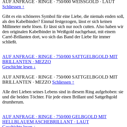
AUF ANFRAGE
·
RINGE
·
750/000 WEISSGOLD
·
LAUT
Schliessen ↑
Gibt es ein schöneres Symbol für eine Liebe, die niemals enden soll,
als den Kabelbinder? Einmal festgezogen, lässt er sich keinen
Millimeter mehr lösen. Er lässt sich nur noch cutten. Also haben wir
den originalen Kabelbinder in Weißgold nachgebaut, mit einem
Carré-Brillanten dort, wo sich das Band der Liebe für immer
schließt.
AUF ANFRAGE
·
RINGE
·
750/000 SATTGELBGOLD MIT
BRILLANTEN
·
MEZZO
Geschichte lesen ↓
AUF ANFRAGE
·
RINGE
·
750/000 SATTGELBGOLD MIT
BRILLANTEN
·
MEZZO
Schliessen ↑
Alle drei Lieben seines Lebens sind in diesem Ring aufgehoben: sie
und die beiden Töchter. Für jede einen Brillant und Sattgelbgold
drumherum.
AUF ANFRAGE
·
RINGE
·
750/000 GELBGOLD MIT
HELLBLAUEM ASCHEBRILLANT
·
LAUT
Geschichte lesen ↓