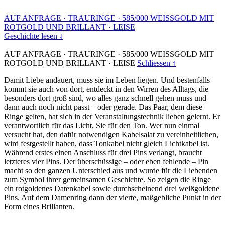
AUF ANFRAGE
·
TRAURINGE
·
585/000 WEISSGOLD MIT
ROTGOLD UND BRILLANT
·
LEISE
Geschichte lesen ↓
AUF ANFRAGE
·
TRAURINGE
·
585/000 WEISSGOLD MIT
ROTGOLD UND BRILLANT
·
LEISE
Schliessen ↑
Damit Liebe andauert, muss sie im Leben liegen. Und bestenfalls
kommt sie auch von dort, entdeckt in den Wirren des Alltags, die
besonders dort groß sind, wo alles ganz schnell gehen muss und
dann auch noch nicht passt – oder gerade. Das Paar, dem diese
Ringe gelten, hat sich in der Veranstaltungstechnik lieben gelernt. Er
verantwortlich für das Licht, Sie für den Ton. Wer nun einmal
versucht hat, den dafür notwendigen Kabelsalat zu vereinheitlichen,
wird festgestellt haben, dass Tonkabel nicht gleich Lichtkabel ist.
Während erstes einen Anschluss für drei Pins verlangt, braucht
letzteres vier Pins. Der überschüssige – oder eben fehlende – Pin
macht so den ganzen Unterschied aus und wurde für die Liebenden
zum Symbol ihrer gemeinsamen Geschichte. So zeigen die Ringe
ein rotgoldenes Datenkabel sowie durchscheinend drei weißgoldene
Pins. Auf dem Damenring dann der vierte, maßgebliche Punkt in der
Form eines Brillanten.