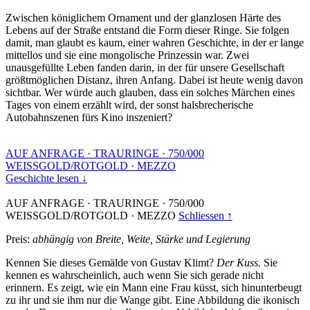
Zwischen königlichem Ornament und der glanzlosen Härte des
Lebens auf der Straße entstand die Form dieser Ringe. Sie folgen
damit, man glaubt es kaum, einer wahren Geschichte, in der er lange
mittellos und sie eine mongolische Prinzessin war. Zwei
unausgefüllte Leben fanden darin, in der für unsere Gesellschaft
größtmöglichen Distanz, ihren Anfang. Dabei ist heute wenig davon
sichtbar. Wer würde auch glauben, dass ein solches Märchen eines
Tages von einem erzählt wird, der sonst halsbrecherische
Autobahnszenen fürs Kino inszeniert?
AUF ANFRAGE
·
TRAURINGE
·
750/000
WEISSGOLD/ROTGOLD
·
MEZZO
Geschichte lesen ↓
AUF ANFRAGE
·
TRAURINGE
·
750/000
WEISSGOLD/ROTGOLD
·
MEZZO
Schliessen ↑
Preis:
abhängig von Breite, Weite, Stärke und Legierung
Kennen Sie dieses Gemälde von Gustav Klimt?
Der Kuss.
Sie
kennen es wahrscheinlich, auch wenn Sie sich gerade nicht
erinnern. Es zeigt, wie ein Mann eine Frau küsst, sich hinunterbeugt
zu ihr und sie ihm nur die Wange gibt. Eine Abbildung die ikonisch