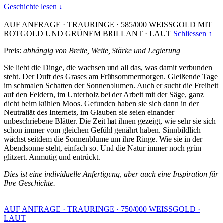
Geschichte lesen ↓
AUF ANFRAGE
·
TRAURINGE
·
585/000 WEISSGOLD MIT
ROTGOLD UND GRÜNEM BRILLANT
·
LAUT
Schliessen ↑
Preis:
abhängig von Breite, Weite, Stärke und Legierung
Sie liebt die Dinge, die wachsen und all das, was damit verbunden
steht. Der Duft des Grases am Frühsommermorgen. Gleißende Tage
im schmalen Schatten der Sonnenblumen. Auch er sucht die Freiheit
auf den Feldern, im Unterholz bei der Arbeit mit der Säge, ganz
dicht beim kühlen Moos. Gefunden haben sie sich dann in der
Neutraliät des Internets, im Glauben sie seien einander
unbeschriebene Blätter. Die Zeit hat ihnen gezeigt, wie sehr sie sich
schon immer vom gleichen Gefühl genährt haben. Sinnbildlich
wächst seitdem die Sonnenblume um ihre Ringe. Wie sie in der
Abendsonne steht, einfach so. Und die Natur immer noch grün
glitzert. Anmutig und entrückt.
Dies ist eine individuelle Anfertigung, aber auch eine Inspiration für
Ihre Geschichte.
AUF ANFRAGE
·
TRAURINGE
·
750/000 WEISSGOLD
·
LAUT