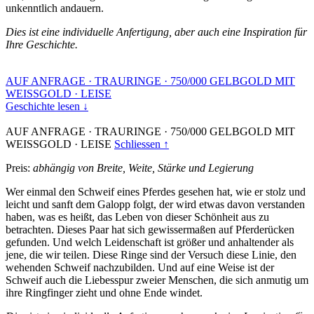
unkenntlich andauern.
Dies ist eine individuelle Anfertigung, aber auch eine Inspiration für
Ihre Geschichte.
AUF ANFRAGE
·
TRAURINGE
·
750/000 GELBGOLD MIT
WEISSGOLD
·
LEISE
Geschichte lesen ↓
AUF ANFRAGE
·
TRAURINGE
·
750/000 GELBGOLD MIT
WEISSGOLD
·
LEISE
Schliessen ↑
Preis:
abhängig von Breite, Weite, Stärke und Legierung
Wer einmal den Schweif eines Pferdes gesehen hat, wie er stolz und
leicht und sanft dem Galopp folgt, der wird etwas davon verstanden
haben, was es heißt, das Leben von dieser Schönheit aus zu
betrachten. Dieses Paar hat sich gewissermaßen auf Pferderücken
gefunden. Und welch Leidenschaft ist größer und anhaltender als
jene, die wir teilen. Diese Ringe sind der Versuch diese Linie, den
wehenden Schweif nachzubilden. Und auf eine Weise ist der
Schweif auch die Liebesspur zweier Menschen, die sich anmutig um
ihre Ringfinger zieht und ohne Ende windet.