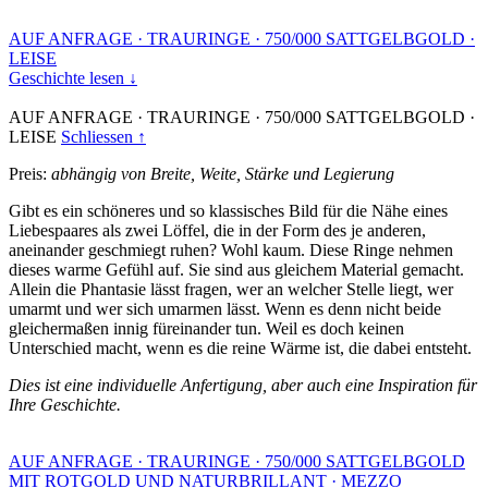
AUF ANFRAGE
·
TRAURINGE
·
750/000 SATTGELBGOLD
·
LEISE
Geschichte lesen ↓
AUF ANFRAGE
·
TRAURINGE
·
750/000 SATTGELBGOLD
·
LEISE
Schliessen ↑
Preis:
abhängig von Breite, Weite, Stärke und Legierung
Gibt es ein schöneres und so klassisches Bild für die Nähe eines
Liebespaares als zwei Löffel, die in der Form des je anderen,
aneinander geschmiegt ruhen? Wohl kaum. Diese Ringe nehmen
dieses warme Gefühl auf. Sie sind aus gleichem Material gemacht.
Allein die Phantasie lässt fragen, wer an welcher Stelle liegt, wer
umarmt und wer sich umarmen lässt. Wenn es denn nicht beide
gleichermaßen innig füreinander tun. Weil es doch keinen
Unterschied macht, wenn es die reine Wärme ist, die dabei entsteht.
Dies ist eine individuelle Anfertigung, aber auch eine Inspiration für
Ihre Geschichte.
AUF ANFRAGE
·
TRAURINGE
·
750/000 SATTGELBGOLD
MIT ROTGOLD UND NATURBRILLANT
·
MEZZO