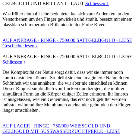
GELBGOLD UND BRILLANT
·
LAUT
Schliessen ↑
Was früher einmal Liebe bedeutete, hat sich zum Andenken an den
Verstorbenen um den Finger gewickelt und strahlt, besetzt mit einem
blassblau schimmernden Brillanten in der Farbe River.
AUF ANFRAGE
·
RINGE
·
750/000 SATTGELBGOLD
·
LEISE
Geschichte lesen ↓
AUF ANFRAGE
·
RINGE
·
750/000 SATTGELBGOLD
·
LEISE
Schliessen ↑
Die Komplexität der Natur sorgt dafür, dass wir sie immer noch
kaum darstellen können. So bleibt sie eine imaginierte Natur, deren
Schönheit wir uns annähern, die wir aber nie einschließen können.
Dieser Ring ist sinnbildlich von Lücken durchzogen, die in ihrer
singulären Form an die Körper einiger Zellen erinnern. Ihr Inneres
ist ausgelassen, wie ein Geheimnis, das erst noch gelüftet werden
müsste, während ihre Membranen aneinander gebunden den Finger
längst umschließen.
AUF LAGER
·
RINGE
·
750/000 WEISSGOLD UND
GELBGOLD MIT SÜSSWASSERZUCHTPERLE
·
LEISE