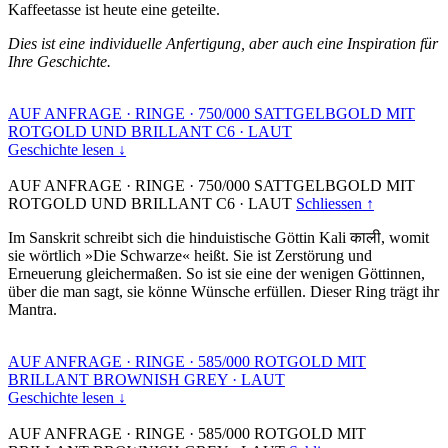
Kaffeetasse ist heute eine geteilte.
Dies ist eine individuelle Anfertigung, aber auch eine Inspiration für
Ihre Geschichte.
AUF ANFRAGE
·
RINGE
·
750/000 SATTGELBGOLD MIT
ROTGOLD UND BRILLANT C6
·
LAUT
Geschichte lesen ↓
AUF ANFRAGE
·
RINGE
·
750/000 SATTGELBGOLD MIT
ROTGOLD UND BRILLANT C6
·
LAUT
Schliessen ↑
Im Sanskrit schreibt sich die hinduistische Göttin Kali काली, womit
sie wörtlich »Die Schwarze« heißt. Sie ist Zerstörung und
Erneuerung gleichermaßen. So ist sie eine der wenigen Göttinnen,
über die man sagt, sie könne Wünsche erfüllen. Dieser Ring trägt ihr
Mantra.
AUF ANFRAGE
·
RINGE
·
585/000 ROTGOLD MIT
BRILLANT BROWNISH GREY
·
LAUT
Geschichte lesen ↓
AUF ANFRAGE
·
RINGE
·
585/000 ROTGOLD MIT