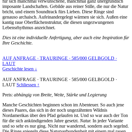
für sich manchmal verwunschene, manchmal ganz unergründlich
imposante Landschaften. Gebilde aus reiner Stille, die nur die Natur
bricht, und einem Soundtrack fürs Lieben. Diese Ringe sind
genauso archaisch. Aufeinandergelegt wärmen sie sich. Außen eine
kantig raue Oberflächenstruktur, die diesen ungezwungenen
Lebensrhythmus anzeichnet.
Dies ist eine individuelle Anfertigung, aber auch eine Inspiration für
Ihre Geschichte.
AUF ANFRAGE
·
TRAURINGE
·
585/000 GELBGOLD
·
LAUT
Geschichte lesen ↓
AUF ANFRAGE
·
TRAURINGE
·
585/000 GELBGOLD
·
LAUT
Schliessen ↑
Preis:
abhängig von Breite, Weite, Stärke und Legierung
Manche Geschichten beginnen schon im Abenteuer. So auch jene
dieses Paares, das sich in der noch ungezähmten Wildnis
Nordamerikas über den Pfad gelaufen ist. Und so war auch der Ton
für die sich ankündigenden Jahre gesetzt.
Natur.
In jeder Variante
und so sehr es nur ging. Nicht nur wandernd, sondern auch segelnd.
Die Ringe spiegeln diese Naturverbundenheit mit einem mal rauen