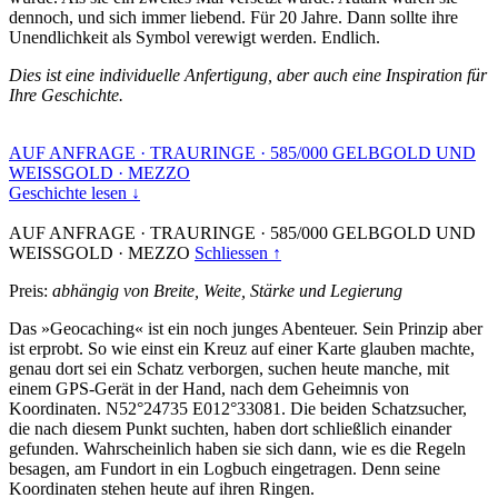
dennoch, und sich immer liebend. Für 20 Jahre. Dann sollte ihre
Unendlichkeit als Symbol verewigt werden. Endlich.
Dies ist eine individuelle Anfertigung, aber auch eine Inspiration für
Ihre Geschichte.
AUF ANFRAGE
·
TRAURINGE
·
585/000 GELBGOLD UND
WEISSGOLD
·
MEZZO
Geschichte lesen ↓
AUF ANFRAGE
·
TRAURINGE
·
585/000 GELBGOLD UND
WEISSGOLD
·
MEZZO
Schliessen ↑
Preis:
abhängig von Breite, Weite, Stärke und Legierung
Das »Geocaching« ist ein noch junges Abenteuer. Sein Prinzip aber
ist erprobt. So wie einst ein Kreuz auf einer Karte glauben machte,
genau dort sei ein Schatz verborgen, suchen heute manche, mit
einem GPS-Gerät in der Hand, nach dem Geheimnis von
Koordinaten. N52°24735 E012°33081. Die beiden Schatzsucher,
die nach diesem Punkt suchten, haben dort schließlich einander
gefunden. Wahrscheinlich haben sie sich dann, wie es die Regeln
besagen, am Fundort in ein Logbuch eingetragen. Denn seine
Koordinaten stehen heute auf ihren Ringen.