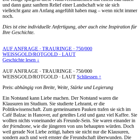
und dann ganz sanftem Relief einer Landschaft wie sie sich
vielleicht ganz am Anfang angefühlt haben mag – wenn nicht immer
noch.
Dies ist eine individuelle Anfertigung, aber auch eine Inspiration für
Ihre Geschichte.
AUF ANFRAGE
·
TRAURINGE
·
750/000
WEISSGOLD/ROTGOLD
·
LAUT
Geschichte lesen ↓
AUF ANFRAGE
·
TRAURINGE
·
750/000
WEISSGOLD/ROTGOLD
·
LAUT
Schliessen ↑
Preis:
abhängig von Breite, Weite, Stärke und Legierung
Ein Notstand kann Liebe machen. Der Notstand waren die
Klausuren im Studium. Sie studierte Lehramt, er die
Politikwissenschaft. Zum gemeinsamen Pauken trafen sie sich im
Café Balzac in Hanover, auf geteiltes Leid und ganz viel Kaffee. Sie
wollten nichts voneinander als Freunde-Sein. Sie waren einander in
der
friendzone
, wie die jüngeren von uns behaupten würden. Doch
weil gerade Not Liebe zeitigt, haben sie nicht nur die Klausuren,
sondern auch und weit ernster die Freundschaft überwunden. Die