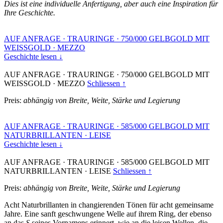
Dies ist eine individuelle Anfertigung, aber auch eine Inspiration für
Ihre Geschichte.
AUF ANFRAGE
·
TRAURINGE
·
750/000 GELBGOLD MIT
WEISSGOLD
·
MEZZO
Geschichte lesen ↓
AUF ANFRAGE
·
TRAURINGE
·
750/000 GELBGOLD MIT
WEISSGOLD
·
MEZZO
Schliessen ↑
Preis:
abhängig von Breite, Weite, Stärke und Legierung
AUF ANFRAGE
·
TRAURINGE
·
585/000 GELBGOLD MIT
NATURBRILLANTEN
·
LEISE
Geschichte lesen ↓
AUF ANFRAGE
·
TRAURINGE
·
585/000 GELBGOLD MIT
NATURBRILLANTEN
·
LEISE
Schliessen ↑
Preis:
abhängig von Breite, Weite, Stärke und Legierung
Acht Naturbrillanten in changierenden Tönen für acht gemeinsame
Jahre. Eine sanft geschwungene Welle auf ihrem Ring, der ebenso
an das
S
seines Vornamens erinnert, wie an die leisen Wellen, die