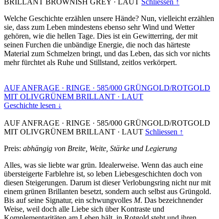
BRILLANT BROWNISH GREY
·
LAUT
Schliessen ↑
Welche Geschichte erzählen unsere Hände? Nun, vielleicht erzählen
sie, dass zum Leben mindestens ebenso sehr Wind und Wetter
gehören, wie die hellen Tage. Dies ist ein Gewitterring, der mit
seinen Furchen die unbändige Energie, die noch das härteste
Material zum Schmelzen bringt, und das Leben, das sich vor nichts
mehr fürchtet als Ruhe und Stillstand, zeitlos verkörpert.
AUF ANFRAGE
·
RINGE
·
585/000 GRÜNGOLD/ROTGOLD
MIT OLIVGRÜNEM BRILLANT
·
LAUT
Geschichte lesen ↓
AUF ANFRAGE
·
RINGE
·
585/000 GRÜNGOLD/ROTGOLD
MIT OLIVGRÜNEM BRILLANT
·
LAUT
Schliessen ↑
Preis:
abhängig von Breite, Weite, Stärke und Legierung
Alles, was sie liebte war grün. Idealerweise. Wenn das auch eine
übersteigerte Farblehre ist, so leben Liebesgeschichten doch von
diesen Steigerungen. Darum ist dieser Verlobungsring nicht nur mit
einem grünen Brillanten besetzt, sondern auch selbst aus Grüngold.
Bis auf seine Signatur, ein schwungvolles
M
. Das bezeichnender
Weise, weil doch alle Liebe sich über Kontraste und
Komplementaritäten am Leben hält, in Rotgold steht und ihren