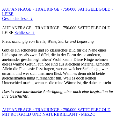
AUF ANFRAGE
·
TRAURINGE
·
750/000 SATTGELBGOLD
·
LEISE
Geschichte lesen ↓
AUF ANFRAGE
·
TRAURINGE
·
750/000 SATTGELBGOLD
·
LEISE
Schliessen ↑
Preis:
abhängig von Breite, Weite, Stärke und Legierung
Gibt es ein schöneres und so klassisches Bild für die Nähe eines
Liebespaares als zwei Löffel, die in der Form des je anderen,
aneinander geschmiegt ruhen? Wohl kaum. Diese Ringe nehmen
dieses warme Gefühl auf. Sie sind aus gleichem Material gemacht.
Allein die Phantasie lässt fragen, wer an welcher Stelle liegt, wer
umarmt und wer sich umarmen lässt. Wenn es denn nicht beide
gleichermaßen innig füreinander tun. Weil es doch keinen
Unterschied macht, wenn es die reine Wärme ist, die dabei entsteht.
Dies ist eine individuelle Anfertigung, aber auch eine Inspiration für
Ihre Geschichte.
AUF ANFRAGE
·
TRAURINGE
·
750/000 SATTGELBGOLD
MIT ROTGOLD UND NATURBRILLANT
·
MEZZO