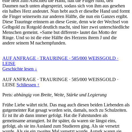
eine hebt zum Abschied die Hand, hält die Finger rund, den
Daumen nach unten abgespreizt, sodass sich von ihm aus gesehen
ein halbes Herz andeutet. Nun hebt auch er dieselbe Hand und formt
die Finger seinerseits zur anderen Hälfte, die nun ein Ganzes ergibt.
Diese Trauringe erinnern an diese Geste, denn wie der Wechsel von
Gelbgold zu Rotgold deutlich macht, sind hier zwei unterschiedliche
Menschen gemeint. »Same but different« lautet das Motto der
Ringe. Und so ist die eine Hälfte des Herzens ihrem J und die
andere seinem M nachempfunden.
AUF ANFRAGE
·
TRAURINGE
·
585/000 WEISSGOLD
·
LEISE
Geschichte lesen ↓
AUF ANFRAGE
·
TRAURINGE
·
585/000 WEISSGOLD
·
LEISE
Schliessen ↑
Preis:
abhängig von Breite, Weite, Stärke und Legierung
Frühe Liebe währt nicht. Das mag auch diesen beiden Liebenden als
gutgemeinter Rat gesagt worden sein, damals, noch zu Schulzeiten.
Er ist ihr ab dann immer gefolgt. Hat die Fahrstunden als
gemeinsame arrangiert. Ist ihr später, da waren sie längst eins,
gefolgt, als sie ins Ausland zum Studieren ging. Als sie versetzt
wurde. Als sie ein zweites Mal versetzt wurde. Autark waren sie