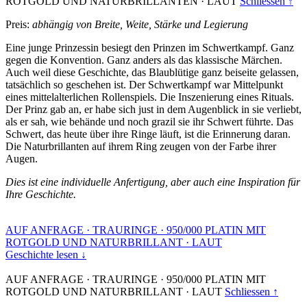
ROTGOLD UND NATURBRILLANTEN
·
LAUT
Schliessen ↑
Preis:
abhängig von Breite, Weite, Stärke und Legierung
Eine junge Prinzessin besiegt den Prinzen im Schwertkampf. Ganz
gegen die Konvention. Ganz anders als das klassische Märchen.
Auch weil diese Geschichte, das Blaublütige ganz beiseite gelassen,
tatsächlich so geschehen ist. Der Schwertkampf war Mittelpunkt
eines mittelalterlichen Rollenspiels. Die Inszenierung eines Rituals.
Der Prinz gab an, er habe sich just in dem Augenblick in sie verliebt,
als er sah, wie behände und noch grazil sie ihr Schwert führte. Das
Schwert, das heute über ihre Ringe läuft, ist die Erinnerung daran.
Die Naturbrillanten auf ihrem Ring zeugen von der Farbe ihrer
Augen.
Dies ist eine individuelle Anfertigung, aber auch eine Inspiration für
Ihre Geschichte.
AUF ANFRAGE
·
TRAURINGE
·
950/000 PLATIN MIT
ROTGOLD UND NATURBRILLANT
·
LAUT
Geschichte lesen ↓
AUF ANFRAGE
·
TRAURINGE
·
950/000 PLATIN MIT
ROTGOLD UND NATURBRILLANT
·
LAUT
Schliessen ↑