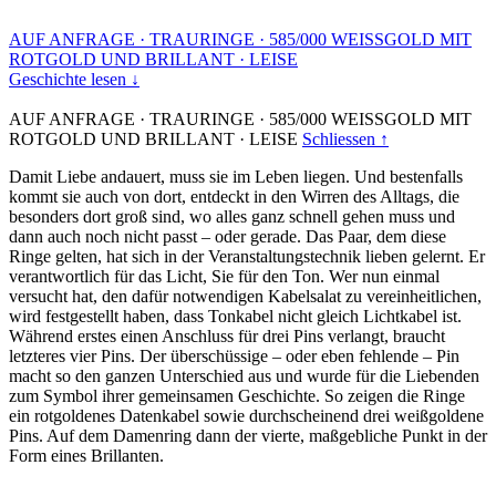
AUF ANFRAGE
·
TRAURINGE
·
585/000 WEISSGOLD MIT
ROTGOLD UND BRILLANT
·
LEISE
Geschichte lesen ↓
AUF ANFRAGE
·
TRAURINGE
·
585/000 WEISSGOLD MIT
ROTGOLD UND BRILLANT
·
LEISE
Schliessen ↑
Damit Liebe andauert, muss sie im Leben liegen. Und bestenfalls
kommt sie auch von dort, entdeckt in den Wirren des Alltags, die
besonders dort groß sind, wo alles ganz schnell gehen muss und
dann auch noch nicht passt – oder gerade. Das Paar, dem diese
Ringe gelten, hat sich in der Veranstaltungstechnik lieben gelernt. Er
verantwortlich für das Licht, Sie für den Ton. Wer nun einmal
versucht hat, den dafür notwendigen Kabelsalat zu vereinheitlichen,
wird festgestellt haben, dass Tonkabel nicht gleich Lichtkabel ist.
Während erstes einen Anschluss für drei Pins verlangt, braucht
letzteres vier Pins. Der überschüssige – oder eben fehlende – Pin
macht so den ganzen Unterschied aus und wurde für die Liebenden
zum Symbol ihrer gemeinsamen Geschichte. So zeigen die Ringe
ein rotgoldenes Datenkabel sowie durchscheinend drei weißgoldene
Pins. Auf dem Damenring dann der vierte, maßgebliche Punkt in der
Form eines Brillanten.