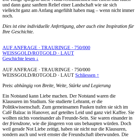
und dann ganz sanftem Relief einer Landschaft wie sie sich
vielleicht ganz am Anfang angefühlt haben mag – wenn nicht immer
noch.
Dies ist eine individuelle Anfertigung, aber auch eine Inspiration für
Ihre Geschichte.
AUF ANFRAGE
·
TRAURINGE
·
750/000
WEISSGOLD/ROTGOLD
·
LAUT
Geschichte lesen ↓
AUF ANFRAGE
·
TRAURINGE
·
750/000
WEISSGOLD/ROTGOLD
·
LAUT
Schliessen ↑
Preis:
abhängig von Breite, Weite, Stärke und Legierung
Ein Notstand kann Liebe machen. Der Notstand waren die
Klausuren im Studium. Sie studierte Lehramt, er die
Politikwissenschaft. Zum gemeinsamen Pauken trafen sie sich im
Café Balzac in Hanover, auf geteiltes Leid und ganz viel Kaffee. Sie
wollten nichts voneinander als Freunde-Sein. Sie waren einander in
der
friendzone
, wie die jüngeren von uns behaupten würden. Doch
weil gerade Not Liebe zeitigt, haben sie nicht nur die Klausuren,
sondern auch und weit ernster die Freundschaft überwunden. Die