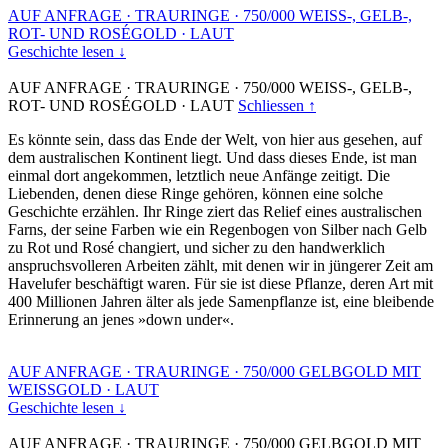
AUF ANFRAGE
·
TRAURINGE
·
750/000 WEISS-, GELB-,
ROT- UND ROSÉGOLD
·
LAUT
Geschichte lesen ↓
AUF ANFRAGE
·
TRAURINGE
·
750/000 WEISS-, GELB-,
ROT- UND ROSÉGOLD
·
LAUT
Schliessen ↑
Es könnte sein, dass das Ende der Welt, von hier aus gesehen, auf
dem australischen Kontinent liegt. Und dass dieses Ende, ist man
einmal dort angekommen, letztlich neue Anfänge zeitigt. Die
Liebenden, denen diese Ringe gehören, können eine solche
Geschichte erzählen. Ihr Ringe ziert das Relief eines australischen
Farns, der seine Farben wie ein Regenbogen von Silber nach Gelb
zu Rot und Rosé changiert, und sicher zu den handwerklich
anspruchsvolleren Arbeiten zählt, mit denen wir in jüngerer Zeit am
Havelufer beschäftigt waren. Für sie ist diese Pflanze, deren Art mit
400 Millionen Jahren älter als jede Samenpflanze ist, eine bleibende
Erinnerung an jenes »down under«.
AUF ANFRAGE
·
TRAURINGE
·
750/000 GELBGOLD MIT
WEISSGOLD
·
LAUT
Geschichte lesen ↓
AUF ANFRAGE
·
TRAURINGE
·
750/000 GELBGOLD MIT