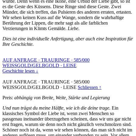
wurde. Denn wenn es eine Ikone, eine Urbild der Liebe gibt, so ist
es die Geste des Küssens. Diese Ringe sind diese Geste. Zwei
Münder, die sich treffen, das Pulsieren des anderen erraten, ertasten.
Wir sehen keinen Kuss auf die Wange, sondern die wahrhaftige
Berührung der Lippen, die mehr sagt als alle farblichen
Verzierungen in Klimts Gemälde.
Liebe.
Dies ist eine individuelle Anfertigung, aber auch eine Inspiration für
Ihre Geschichte.
AUF ANFRAGE
·
TRAURINGE
·
585/000
WEISSGOLD/GELBGOLD
·
LEISE
Geschichte lesen ↓
AUF ANFRAGE
·
TRAURINGE
·
585/000
WEISSGOLD/GELBGOLD
·
LEISE
Schliessen ↑
Preis:
abhängig von Breite, Weite, Stärke und Legierung
Und nun trägst du meine Hälfte, wie ich die deine trage.
Ein
klassisches Symbol der Liebe ist, wenn zwei Menschen so
passgenau ineinander überzugehen scheinen, dass wir uns gar nicht
erst fragen, warum sie denn noch nicht gänzlich verschmolzen sind.
Schöner noch ist da, wenn wir sehen können, das man sich nicht im
anderen auflösen muss, um einander verbunden zu sein. Vor allem,