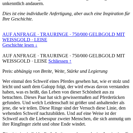
unkenntlich andauern.
Dies ist eine individuelle Anfertigung, aber auch eine Inspiration für
Ihre Geschichte.
AUF ANFRAGE
·
TRAURINGE
·
750/000 GELBGOLD MIT
WEISSGOLD
·
LEISE
Geschichte lesen ↓
AUF ANFRAGE
·
TRAURINGE
·
750/000 GELBGOLD MIT
WEISSGOLD
·
LEISE
Schliessen ↑
Preis:
abhängig von Breite, Weite, Stärke und Legierung
Wer einmal den Schweif eines Pferdes gesehen hat, wie er stolz und
leicht und sanft dem Galopp folgt, der wird etwas davon verstanden
haben, was es heißt, das Leben von dieser Schönheit aus zu
betrachten. Dieses Paar hat sich gewissermaßen auf Pferderücken
gefunden. Und welch Leidenschaft ist größer und anhaltender als
jene, die wir teilen. Diese Ringe sind der Versuch diese Linie, den
wehenden Schweif nachzubilden. Und auf eine Weise ist der
Schweif auch die Liebesspur zweier Menschen, die sich anmutig um
ihre Ringfinger zieht und ohne Ende windet.