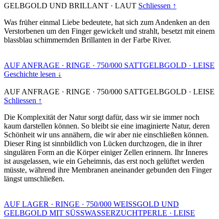
GELBGOLD UND BRILLANT
·
LAUT
Schliessen ↑
Was früher einmal Liebe bedeutete, hat sich zum Andenken an den
Verstorbenen um den Finger gewickelt und strahlt, besetzt mit einem
blassblau schimmernden Brillanten in der Farbe River.
AUF ANFRAGE
·
RINGE
·
750/000 SATTGELBGOLD
·
LEISE
Geschichte lesen ↓
AUF ANFRAGE
·
RINGE
·
750/000 SATTGELBGOLD
·
LEISE
Schliessen ↑
Die Komplexität der Natur sorgt dafür, dass wir sie immer noch
kaum darstellen können. So bleibt sie eine imaginierte Natur, deren
Schönheit wir uns annähern, die wir aber nie einschließen können.
Dieser Ring ist sinnbildlich von Lücken durchzogen, die in ihrer
singulären Form an die Körper einiger Zellen erinnern. Ihr Inneres
ist ausgelassen, wie ein Geheimnis, das erst noch gelüftet werden
müsste, während ihre Membranen aneinander gebunden den Finger
längst umschließen.
AUF LAGER
·
RINGE
·
750/000 WEISSGOLD UND
GELBGOLD MIT SÜSSWASSERZUCHTPERLE
·
LEISE