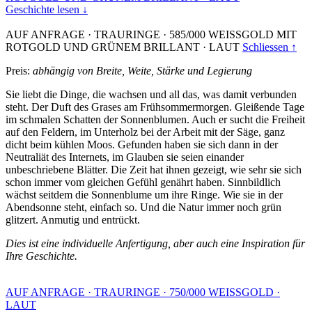
Geschichte lesen ↓
AUF ANFRAGE
·
TRAURINGE
·
585/000 WEISSGOLD MIT
ROTGOLD UND GRÜNEM BRILLANT
·
LAUT
Schliessen ↑
Preis:
abhängig von Breite, Weite, Stärke und Legierung
Sie liebt die Dinge, die wachsen und all das, was damit verbunden
steht. Der Duft des Grases am Frühsommermorgen. Gleißende Tage
im schmalen Schatten der Sonnenblumen. Auch er sucht die Freiheit
auf den Feldern, im Unterholz bei der Arbeit mit der Säge, ganz
dicht beim kühlen Moos. Gefunden haben sie sich dann in der
Neutraliät des Internets, im Glauben sie seien einander
unbeschriebene Blätter. Die Zeit hat ihnen gezeigt, wie sehr sie sich
schon immer vom gleichen Gefühl genährt haben. Sinnbildlich
wächst seitdem die Sonnenblume um ihre Ringe. Wie sie in der
Abendsonne steht, einfach so. Und die Natur immer noch grün
glitzert. Anmutig und entrückt.
Dies ist eine individuelle Anfertigung, aber auch eine Inspiration für
Ihre Geschichte.
AUF ANFRAGE
·
TRAURINGE
·
750/000 WEISSGOLD
·
LAUT