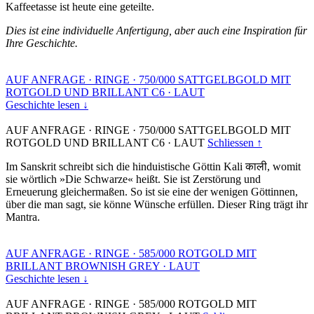
Kaffeetasse ist heute eine geteilte.
Dies ist eine individuelle Anfertigung, aber auch eine Inspiration für
Ihre Geschichte.
AUF ANFRAGE
·
RINGE
·
750/000 SATTGELBGOLD MIT
ROTGOLD UND BRILLANT C6
·
LAUT
Geschichte lesen ↓
AUF ANFRAGE
·
RINGE
·
750/000 SATTGELBGOLD MIT
ROTGOLD UND BRILLANT C6
·
LAUT
Schliessen ↑
Im Sanskrit schreibt sich die hinduistische Göttin Kali काली, womit
sie wörtlich »Die Schwarze« heißt. Sie ist Zerstörung und
Erneuerung gleichermaßen. So ist sie eine der wenigen Göttinnen,
über die man sagt, sie könne Wünsche erfüllen. Dieser Ring trägt ihr
Mantra.
AUF ANFRAGE
·
RINGE
·
585/000 ROTGOLD MIT
BRILLANT BROWNISH GREY
·
LAUT
Geschichte lesen ↓
AUF ANFRAGE
·
RINGE
·
585/000 ROTGOLD MIT