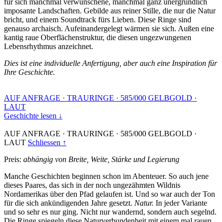
für sich manchmal verwunschene, manchmal ganz unergründlich
imposante Landschaften. Gebilde aus reiner Stille, die nur die Natur
bricht, und einem Soundtrack fürs Lieben. Diese Ringe sind
genauso archaisch. Aufeinandergelegt wärmen sie sich. Außen eine
kantig raue Oberflächenstruktur, die diesen ungezwungenen
Lebensrhythmus anzeichnet.
Dies ist eine individuelle Anfertigung, aber auch eine Inspiration für
Ihre Geschichte.
AUF ANFRAGE
·
TRAURINGE
·
585/000 GELBGOLD
·
LAUT
Geschichte lesen ↓
AUF ANFRAGE
·
TRAURINGE
·
585/000 GELBGOLD
·
LAUT
Schliessen ↑
Preis:
abhängig von Breite, Weite, Stärke und Legierung
Manche Geschichten beginnen schon im Abenteuer. So auch jene
dieses Paares, das sich in der noch ungezähmten Wildnis
Nordamerikas über den Pfad gelaufen ist. Und so war auch der Ton
für die sich ankündigenden Jahre gesetzt.
Natur.
In jeder Variante
und so sehr es nur ging. Nicht nur wandernd, sondern auch segelnd.
Die Ringe spiegeln diese Naturverbundenheit mit einem mal rauen