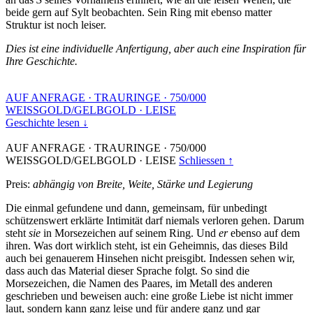
beide gern auf Sylt beobachten. Sein Ring mit ebenso matter
Struktur ist noch leiser.
Dies ist eine individuelle Anfertigung, aber auch eine Inspiration für
Ihre Geschichte.
AUF ANFRAGE
·
TRAURINGE
·
750/000
WEISSGOLD/GELBGOLD
·
LEISE
Geschichte lesen ↓
AUF ANFRAGE
·
TRAURINGE
·
750/000
WEISSGOLD/GELBGOLD
·
LEISE
Schliessen ↑
Preis:
abhängig von Breite, Weite, Stärke und Legierung
Die einmal gefundene und dann, gemeinsam, für unbedingt
schützenswert erklärte Intimität darf niemals verloren gehen. Darum
steht
sie
in Morsezeichen auf seinem Ring. Und
er
ebenso auf dem
ihren. Was dort wirklich steht, ist ein Geheimnis, das dieses Bild
auch bei genauerem Hinsehen nicht preisgibt. Indessen sehen wir,
dass auch das Material dieser Sprache folgt. So sind die
Morsezeichen, die Namen des Paares, im Metall des anderen
geschrieben und beweisen auch: eine große Liebe ist nicht immer
laut, sondern kann ganz leise und für andere ganz und gar