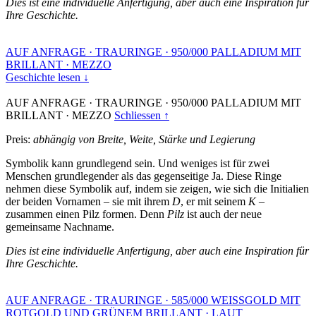
Dies ist eine individuelle Anfertigung, aber auch eine Inspiration für
Ihre Geschichte.
AUF ANFRAGE
·
TRAURINGE
·
950/000 PALLADIUM MIT
BRILLANT
·
MEZZO
Geschichte lesen ↓
AUF ANFRAGE
·
TRAURINGE
·
950/000 PALLADIUM MIT
BRILLANT
·
MEZZO
Schliessen ↑
Preis:
abhängig von Breite, Weite, Stärke und Legierung
Symbolik kann grundlegend sein. Und weniges ist für zwei
Menschen grundlegender als das gegenseitige Ja. Diese Ringe
nehmen diese Symbolik auf, indem sie zeigen, wie sich die Initialien
der beiden Vornamen – sie mit ihrem
D
, er mit seinem
K
–
zusammen einen Pilz formen. Denn
Pilz
ist auch der neue
gemeinsame Nachname.
Dies ist eine individuelle Anfertigung, aber auch eine Inspiration für
Ihre Geschichte.
AUF ANFRAGE
·
TRAURINGE
·
585/000 WEISSGOLD MIT
ROTGOLD UND GRÜNEM BRILLANT
·
LAUT