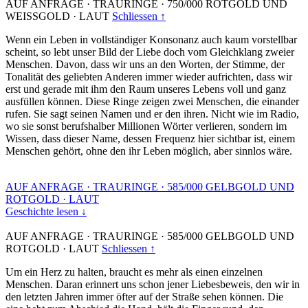
AUF ANFRAGE
·
TRAURINGE
·
750/000 ROTGOLD UND
WEISSGOLD
·
LAUT
Schliessen ↑
Wenn ein Leben in vollständiger Konsonanz auch kaum vorstellbar
scheint, so lebt unser Bild der Liebe doch vom Gleichklang zweier
Menschen. Davon, dass wir uns an den Worten, der Stimme, der
Tonalität des geliebten Anderen immer wieder aufrichten, dass wir
erst und gerade mit ihm den Raum unseres Lebens voll und ganz
ausfüllen können. Diese Ringe zeigen zwei Menschen, die einander
rufen. Sie sagt seinen Namen und er den ihren. Nicht wie im Radio,
wo sie sonst berufshalber Millionen Wörter verlieren, sondern im
Wissen, dass dieser Name, dessen Frequenz hier sichtbar ist, einem
Menschen gehört, ohne den ihr Leben möglich, aber sinnlos wäre.
AUF ANFRAGE
·
TRAURINGE
·
585/000 GELBGOLD UND
ROTGOLD
·
LAUT
Geschichte lesen ↓
AUF ANFRAGE
·
TRAURINGE
·
585/000 GELBGOLD UND
ROTGOLD
·
LAUT
Schliessen ↑
Um ein Herz zu halten, braucht es mehr als einen einzelnen
Menschen. Daran erinnert uns schon jener Liebesbeweis, den wir in
den letzten Jahren immer öfter auf der Straße sehen können. Die