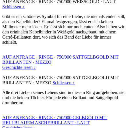
AUF ANFRAGE
·
RINGE
·
750/000 WEISSGOLD
·
LAUT
Schliessen ↑
Gibt es ein schöneres Symbol für eine Liebe, die niemals enden soll,
als den Kabelbinder? Einmal festgezogen, lässt er sich keinen
Millimeter mehr lösen. Er lässt sich nur noch cutten. Also haben wir
den originalen Kabelbinder in Weißgold nachgebaut, mit einem
Carré-Brillanten dort, wo sich das Band der Liebe für immer
schließt.
AUF ANFRAGE
·
RINGE
·
750/000 SATTGELBGOLD MIT
BRILLANTEN
·
MEZZO
Geschichte lesen ↓
AUF ANFRAGE
·
RINGE
·
750/000 SATTGELBGOLD MIT
BRILLANTEN
·
MEZZO
Schliessen ↑
Alle drei Lieben seines Lebens sind in diesem Ring aufgehoben: sie
und die beiden Töchter. Für jede einen Brillant und Sattgelbgold
drumherum.
AUF ANFRAGE
·
RINGE
·
750/000 GELBGOLD MIT
HELLBLAUEM ASCHEBRILLANT
·
LAUT
Geschichte lesen ↓