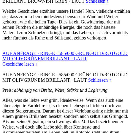
BRILLANT BROWNISH GREY
·
LAUT
Schliessen ↑
Welche Geschichte erzählen unsere Hände? Nun, vielleicht erzählen
sie, dass zum Leben mindestens ebenso sehr Wind und Wetter
gehören, wie die hellen Tage. Dies ist ein Gewitterring, der mit
seinen Furchen die unbändige Energie, die noch das härteste
Material zum Schmelzen bringt, und das Leben, das sich vor nichts
mehr fürchtet als Ruhe und Stillstand, zeitlos verkörpert.
AUF ANFRAGE
·
RINGE
·
585/000 GRÜNGOLD/ROTGOLD
MIT OLIVGRÜNEM BRILLANT
·
LAUT
Geschichte lesen ↓
AUF ANFRAGE
·
RINGE
·
585/000 GRÜNGOLD/ROTGOLD
MIT OLIVGRÜNEM BRILLANT
·
LAUT
Schliessen ↑
Preis:
abhängig von Breite, Weite, Stärke und Legierung
Alles, was sie liebte war grün. Idealerweise. Wenn das auch eine
übersteigerte Farblehre ist, so leben Liebesgeschichten doch von
diesen Steigerungen. Darum ist dieser Verlobungsring nicht nur mit
einem grünen Brillanten besetzt, sondern auch selbst aus Grüngold.
Bis auf seine Signatur, ein schwungvolles
M
. Das bezeichnender
Weise, weil doch alle Liebe sich über Kontraste und
Komplementaritäten am Leben hält, in Rotgold steht und ihren