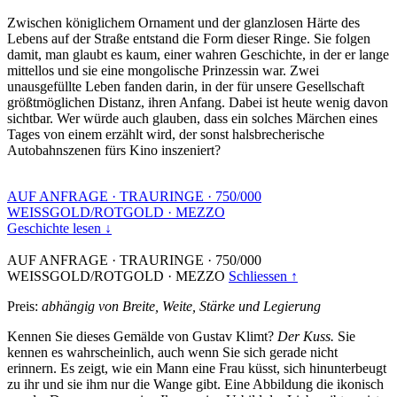
Zwischen königlichem Ornament und der glanzlosen Härte des
Lebens auf der Straße entstand die Form dieser Ringe. Sie folgen
damit, man glaubt es kaum, einer wahren Geschichte, in der er lange
mittellos und sie eine mongolische Prinzessin war. Zwei
unausgefüllte Leben fanden darin, in der für unsere Gesellschaft
größtmöglichen Distanz, ihren Anfang. Dabei ist heute wenig davon
sichtbar. Wer würde auch glauben, dass ein solches Märchen eines
Tages von einem erzählt wird, der sonst halsbrecherische
Autobahnszenen fürs Kino inszeniert?
AUF ANFRAGE
·
TRAURINGE
·
750/000
WEISSGOLD/ROTGOLD
·
MEZZO
Geschichte lesen ↓
AUF ANFRAGE
·
TRAURINGE
·
750/000
WEISSGOLD/ROTGOLD
·
MEZZO
Schliessen ↑
Preis:
abhängig von Breite, Weite, Stärke und Legierung
Kennen Sie dieses Gemälde von Gustav Klimt?
Der Kuss.
Sie
kennen es wahrscheinlich, auch wenn Sie sich gerade nicht
erinnern. Es zeigt, wie ein Mann eine Frau küsst, sich hinunterbeugt
zu ihr und sie ihm nur die Wange gibt. Eine Abbildung die ikonisch