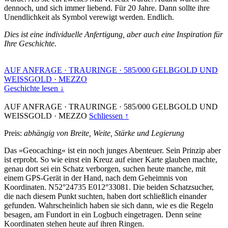
dennoch, und sich immer liebend. Für 20 Jahre. Dann sollte ihre
Unendlichkeit als Symbol verewigt werden. Endlich.
Dies ist eine individuelle Anfertigung, aber auch eine Inspiration für
Ihre Geschichte.
AUF ANFRAGE
·
TRAURINGE
·
585/000 GELBGOLD UND
WEISSGOLD
·
MEZZO
Geschichte lesen ↓
AUF ANFRAGE
·
TRAURINGE
·
585/000 GELBGOLD UND
WEISSGOLD
·
MEZZO
Schliessen ↑
Preis:
abhängig von Breite, Weite, Stärke und Legierung
Das »Geocaching« ist ein noch junges Abenteuer. Sein Prinzip aber
ist erprobt. So wie einst ein Kreuz auf einer Karte glauben machte,
genau dort sei ein Schatz verborgen, suchen heute manche, mit
einem GPS-Gerät in der Hand, nach dem Geheimnis von
Koordinaten. N52°24735 E012°33081. Die beiden Schatzsucher,
die nach diesem Punkt suchten, haben dort schließlich einander
gefunden. Wahrscheinlich haben sie sich dann, wie es die Regeln
besagen, am Fundort in ein Logbuch eingetragen. Denn seine
Koordinaten stehen heute auf ihren Ringen.