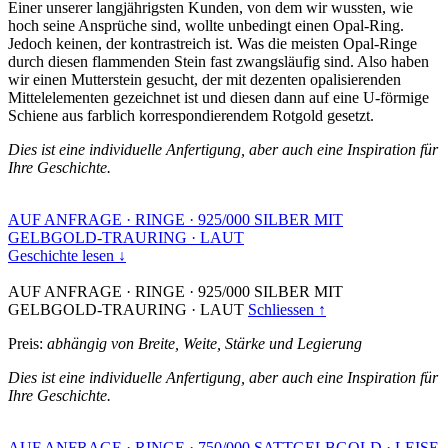
Einer unserer langjährigsten Kunden, von dem wir wussten, wie
hoch seine Ansprüche sind, wollte unbedingt einen Opal-Ring.
Jedoch keinen, der kontrastreich ist. Was die meisten Opal-Ringe
durch diesen flammenden Stein fast zwangsläufig sind. Also haben
wir einen Mutterstein gesucht, der mit dezenten opalisierenden
Mittelelementen gezeichnet ist und diesen dann auf eine U-förmige
Schiene aus farblich korrespondierendem Rotgold gesetzt.
Dies ist eine individuelle Anfertigung, aber auch eine Inspiration für
Ihre Geschichte.
AUF ANFRAGE
·
RINGE
·
925/000 SILBER MIT
GELBGOLD-TRAURING
·
LAUT
Geschichte lesen ↓
AUF ANFRAGE
·
RINGE
·
925/000 SILBER MIT
GELBGOLD-TRAURING
·
LAUT
Schliessen ↑
Preis:
abhängig von Breite, Weite, Stärke und Legierung
Dies ist eine individuelle Anfertigung, aber auch eine Inspiration für
Ihre Geschichte.
AUF ANFRAGE
·
RINGE
·
750/000 SATTGELBGOLD
·
LEISE