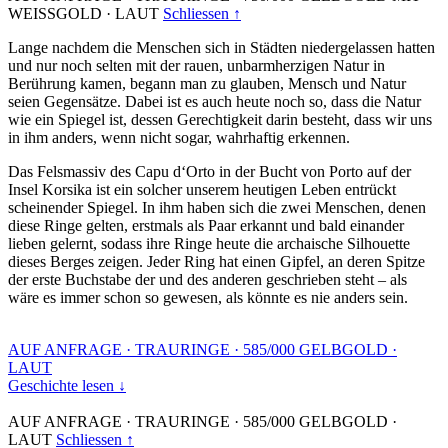
WEISSGOLD
·
LAUT
Schliessen ↑
Lange nachdem die Menschen sich in Städten niedergelassen hatten
und nur noch selten mit der rauen, unbarmherzigen Natur in
Berührung kamen, begann man zu glauben, Mensch und Natur
seien Gegensätze. Dabei ist es auch heute noch so, dass die Natur
wie ein Spiegel ist, dessen Gerechtigkeit darin besteht, dass wir uns
in ihm anders, wenn nicht sogar, wahrhaftig erkennen.
Das Felsmassiv des Capu d‘Orto in der Bucht von Porto auf der
Insel Korsika ist ein solcher unserem heutigen Leben entrückt
scheinender Spiegel. In ihm haben sich die zwei Menschen, denen
diese Ringe gelten, erstmals als Paar erkannt und bald einander
lieben gelernt, sodass ihre Ringe heute die archaische Silhouette
dieses Berges zeigen. Jeder Ring hat einen Gipfel, an deren Spitze
der erste Buchstabe der und des anderen geschrieben steht – als
wäre es immer schon so gewesen, als könnte es nie anders sein.
AUF ANFRAGE
·
TRAURINGE
·
585/000 GELBGOLD
·
LAUT
Geschichte lesen ↓
AUF ANFRAGE
·
TRAURINGE
·
585/000 GELBGOLD
·
LAUT
Schliessen ↑