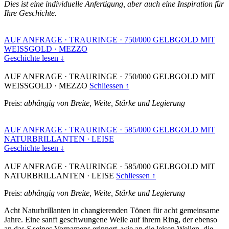
Dies ist eine individuelle Anfertigung, aber auch eine Inspiration für
Ihre Geschichte.
AUF ANFRAGE
·
TRAURINGE
·
750/000 GELBGOLD MIT
WEISSGOLD
·
MEZZO
Geschichte lesen ↓
AUF ANFRAGE
·
TRAURINGE
·
750/000 GELBGOLD MIT
WEISSGOLD
·
MEZZO
Schliessen ↑
Preis:
abhängig von Breite, Weite, Stärke und Legierung
AUF ANFRAGE
·
TRAURINGE
·
585/000 GELBGOLD MIT
NATURBRILLANTEN
·
LEISE
Geschichte lesen ↓
AUF ANFRAGE
·
TRAURINGE
·
585/000 GELBGOLD MIT
NATURBRILLANTEN
·
LEISE
Schliessen ↑
Preis:
abhängig von Breite, Weite, Stärke und Legierung
Acht Naturbrillanten in changierenden Tönen für acht gemeinsame
Jahre. Eine sanft geschwungene Welle auf ihrem Ring, der ebenso
an das
S
seines Vornamens erinnert, wie an die leisen Wellen, die