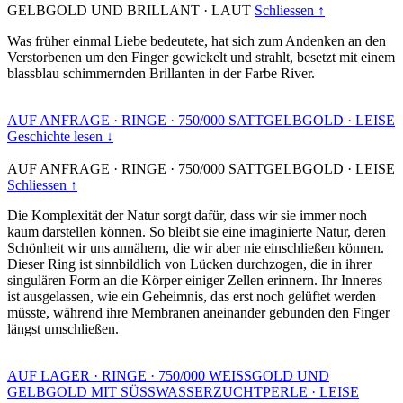
GELBGOLD UND BRILLANT
·
LAUT
Schliessen ↑
Was früher einmal Liebe bedeutete, hat sich zum Andenken an den
Verstorbenen um den Finger gewickelt und strahlt, besetzt mit einem
blassblau schimmernden Brillanten in der Farbe River.
AUF ANFRAGE
·
RINGE
·
750/000 SATTGELBGOLD
·
LEISE
Geschichte lesen ↓
AUF ANFRAGE
·
RINGE
·
750/000 SATTGELBGOLD
·
LEISE
Schliessen ↑
Die Komplexität der Natur sorgt dafür, dass wir sie immer noch
kaum darstellen können. So bleibt sie eine imaginierte Natur, deren
Schönheit wir uns annähern, die wir aber nie einschließen können.
Dieser Ring ist sinnbildlich von Lücken durchzogen, die in ihrer
singulären Form an die Körper einiger Zellen erinnern. Ihr Inneres
ist ausgelassen, wie ein Geheimnis, das erst noch gelüftet werden
müsste, während ihre Membranen aneinander gebunden den Finger
längst umschließen.
AUF LAGER
·
RINGE
·
750/000 WEISSGOLD UND
GELBGOLD MIT SÜSSWASSERZUCHTPERLE
·
LEISE