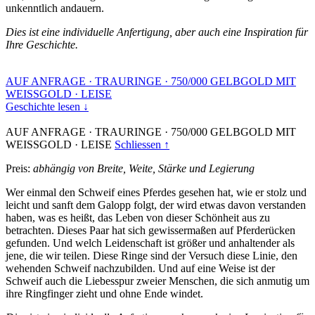
unkenntlich andauern.
Dies ist eine individuelle Anfertigung, aber auch eine Inspiration für
Ihre Geschichte.
AUF ANFRAGE
·
TRAURINGE
·
750/000 GELBGOLD MIT
WEISSGOLD
·
LEISE
Geschichte lesen ↓
AUF ANFRAGE
·
TRAURINGE
·
750/000 GELBGOLD MIT
WEISSGOLD
·
LEISE
Schliessen ↑
Preis:
abhängig von Breite, Weite, Stärke und Legierung
Wer einmal den Schweif eines Pferdes gesehen hat, wie er stolz und
leicht und sanft dem Galopp folgt, der wird etwas davon verstanden
haben, was es heißt, das Leben von dieser Schönheit aus zu
betrachten. Dieses Paar hat sich gewissermaßen auf Pferderücken
gefunden. Und welch Leidenschaft ist größer und anhaltender als
jene, die wir teilen. Diese Ringe sind der Versuch diese Linie, den
wehenden Schweif nachzubilden. Und auf eine Weise ist der
Schweif auch die Liebesspur zweier Menschen, die sich anmutig um
ihre Ringfinger zieht und ohne Ende windet.