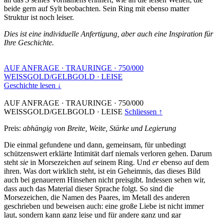
beide gern auf Sylt beobachten. Sein Ring mit ebenso matter
Struktur ist noch leiser.
Dies ist eine individuelle Anfertigung, aber auch eine Inspiration für
Ihre Geschichte.
AUF ANFRAGE
·
TRAURINGE
·
750/000
WEISSGOLD/GELBGOLD
·
LEISE
Geschichte lesen ↓
AUF ANFRAGE
·
TRAURINGE
·
750/000
WEISSGOLD/GELBGOLD
·
LEISE
Schliessen ↑
Preis:
abhängig von Breite, Weite, Stärke und Legierung
Die einmal gefundene und dann, gemeinsam, für unbedingt
schützenswert erklärte Intimität darf niemals verloren gehen. Darum
steht
sie
in Morsezeichen auf seinem Ring. Und
er
ebenso auf dem
ihren. Was dort wirklich steht, ist ein Geheimnis, das dieses Bild
auch bei genauerem Hinsehen nicht preisgibt. Indessen sehen wir,
dass auch das Material dieser Sprache folgt. So sind die
Morsezeichen, die Namen des Paares, im Metall des anderen
geschrieben und beweisen auch: eine große Liebe ist nicht immer
laut, sondern kann ganz leise und für andere ganz und gar