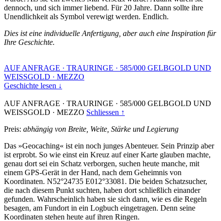
dennoch, und sich immer liebend. Für 20 Jahre. Dann sollte ihre
Unendlichkeit als Symbol verewigt werden. Endlich.
Dies ist eine individuelle Anfertigung, aber auch eine Inspiration für
Ihre Geschichte.
AUF ANFRAGE
·
TRAURINGE
·
585/000 GELBGOLD UND
WEISSGOLD
·
MEZZO
Geschichte lesen ↓
AUF ANFRAGE
·
TRAURINGE
·
585/000 GELBGOLD UND
WEISSGOLD
·
MEZZO
Schliessen ↑
Preis:
abhängig von Breite, Weite, Stärke und Legierung
Das »Geocaching« ist ein noch junges Abenteuer. Sein Prinzip aber
ist erprobt. So wie einst ein Kreuz auf einer Karte glauben machte,
genau dort sei ein Schatz verborgen, suchen heute manche, mit
einem GPS-Gerät in der Hand, nach dem Geheimnis von
Koordinaten. N52°24735 E012°33081. Die beiden Schatzsucher,
die nach diesem Punkt suchten, haben dort schließlich einander
gefunden. Wahrscheinlich haben sie sich dann, wie es die Regeln
besagen, am Fundort in ein Logbuch eingetragen. Denn seine
Koordinaten stehen heute auf ihren Ringen.