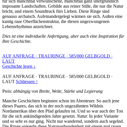
für sich manchmal verwunschene, manchmal ganz unergründlich
imposante Landschaften. Gebilde aus reiner Stille, die nur die Natur
bricht, und einem Soundtrack fürs Lieben. Diese Ringe sind
genauso archaisch. Aufeinandergelegt wärmen sie sich. Außen eine
kantig raue Oberflächenstruktur, die diesen ungezwungenen
Lebensrhythmus anzeichnet.
Dies ist eine individuelle Anfertigung, aber auch eine Inspiration für
Ihre Geschichte.
AUF ANFRAGE
·
TRAURINGE
·
585/000 GELBGOLD
·
LAUT
Geschichte lesen ↓
AUF ANFRAGE
·
TRAURINGE
·
585/000 GELBGOLD
·
LAUT
Schliessen ↑
Preis:
abhängig von Breite, Weite, Stärke und Legierung
Manche Geschichten beginnen schon im Abenteuer. So auch jene
dieses Paares, das sich in der noch ungezähmten Wildnis
Nordamerikas über den Pfad gelaufen ist. Und so war auch der Ton
für die sich ankündigenden Jahre gesetzt.
Natur.
In jeder Variante
und so sehr es nur ging. Nicht nur wandernd, sondern auch segelnd.
Die Ringe spiegeln diese Naturverbundenheit mit einem mal rauen