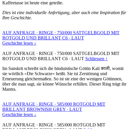
Kaffeetasse ist heute eine geteilte.
Dies ist eine individuelle Anfertigung, aber auch eine Inspiration für
Ihre Geschichte.
AUF ANFRAGE
·
RINGE
·
750/000 SATTGELBGOLD MIT
ROTGOLD UND BRILLANT C6
·
LAUT
Geschichte lesen ↓
AUF ANFRAGE
·
RINGE
·
750/000 SATTGELBGOLD MIT
ROTGOLD UND BRILLANT C6
·
LAUT
Schliessen ↑
Im Sanskrit schreibt sich die hinduistische Göttin Kali काली, womit
sie wörtlich »Die Schwarze« heißt. Sie ist Zerstörung und
Erneuerung gleichermaßen. So ist sie eine der wenigen Göttinnen,
über die man sagt, sie könne Wünsche erfüllen. Dieser Ring trägt ihr
Mantra.
AUF ANFRAGE
·
RINGE
·
585/000 ROTGOLD MIT
BRILLANT BROWNISH GREY
·
LAUT
Geschichte lesen ↓
AUF ANFRAGE
·
RINGE
·
585/000 ROTGOLD MIT