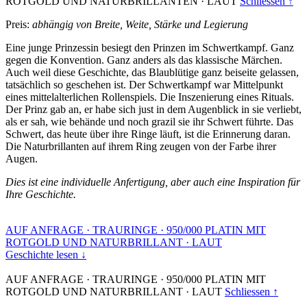
ROTGOLD UND NATURBRILLANTEN
·
LAUT
Schliessen ↑
Preis:
abhängig von Breite, Weite, Stärke und Legierung
Eine junge Prinzessin besiegt den Prinzen im Schwertkampf. Ganz
gegen die Konvention. Ganz anders als das klassische Märchen.
Auch weil diese Geschichte, das Blaublütige ganz beiseite gelassen,
tatsächlich so geschehen ist. Der Schwertkampf war Mittelpunkt
eines mittelalterlichen Rollenspiels. Die Inszenierung eines Rituals.
Der Prinz gab an, er habe sich just in dem Augenblick in sie verliebt,
als er sah, wie behände und noch grazil sie ihr Schwert führte. Das
Schwert, das heute über ihre Ringe läuft, ist die Erinnerung daran.
Die Naturbrillanten auf ihrem Ring zeugen von der Farbe ihrer
Augen.
Dies ist eine individuelle Anfertigung, aber auch eine Inspiration für
Ihre Geschichte.
AUF ANFRAGE
·
TRAURINGE
·
950/000 PLATIN MIT
ROTGOLD UND NATURBRILLANT
·
LAUT
Geschichte lesen ↓
AUF ANFRAGE
·
TRAURINGE
·
950/000 PLATIN MIT
ROTGOLD UND NATURBRILLANT
·
LAUT
Schliessen ↑