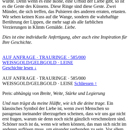
wurde. Denn wenn es eine Ikone, eine Urbild der Liebe gibt, so ist
es die Geste des Küssens. Diese Ringe sind diese Geste. Zwei
Münder, die sich treffen, das Pulsieren des anderen erraten, ertasten.
Wir sehen keinen Kuss auf die Wange, sondern die wahrhaftige
Berührung der Lippen, die mehr sagt als alle farblichen
Verzierungen in Klimts Gemälde.
Liebe.
Dies ist eine individuelle Anfertigung, aber auch eine Inspiration für
Ihre Geschichte.
AUF ANFRAGE
·
TRAURINGE
·
585/000
WEISSGOLD/GELBGOLD
·
LEISE
Geschichte lesen ↓
AUF ANFRAGE
·
TRAURINGE
·
585/000
WEISSGOLD/GELBGOLD
·
LEISE
Schliessen ↑
Preis:
abhängig von Breite, Weite, Stärke und Legierung
Und nun trägst du meine Hälfte, wie ich die deine trage.
Ein
klassisches Symbol der Liebe ist, wenn zwei Menschen so
passgenau ineinander überzugehen scheinen, dass wir uns gar nicht
erst fragen, warum sie denn noch nicht gänzlich verschmolzen sind.
Schöner noch ist da, wenn wir sehen können, das man sich nicht im
anderen auflösen muss, um einander verbunden zu sein. Vor allem,