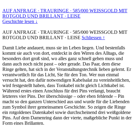
AUF ANFRAGE
·
TRAURINGE
·
585/000 WEISSGOLD MIT
ROTGOLD UND BRILLANT
·
LEISE
Geschichte lesen ↓
AUF ANFRAGE
·
TRAURINGE
·
585/000 WEISSGOLD MIT
ROTGOLD UND BRILLANT
·
LEISE
Schliessen ↑
Damit Liebe andauert, muss sie im Leben liegen. Und bestenfalls
kommt sie auch von dort, entdeckt in den Wirren des Alltags, die
besonders dort groß sind, wo alles ganz schnell gehen muss und
dann auch noch nicht passt – oder gerade. Das Paar, dem diese
Ringe gelten, hat sich in der Veranstaltungstechnik lieben gelernt. Er
verantwortlich für das Licht, Sie für den Ton. Wer nun einmal
versucht hat, den dafür notwendigen Kabelsalat zu vereinheitlichen,
wird festgestellt haben, dass Tonkabel nicht gleich Lichtkabel ist.
Während erstes einen Anschluss für drei Pins verlangt, braucht
letzteres vier Pins. Der überschüssige – oder eben fehlende – Pin
macht so den ganzen Unterschied aus und wurde für die Liebenden
zum Symbol ihrer gemeinsamen Geschichte. So zeigen die Ringe
ein rotgoldenes Datenkabel sowie durchscheinend drei weißgoldene
Pins. Auf dem Damenring dann der vierte, maßgebliche Punkt in der
Form eines Brillanten.