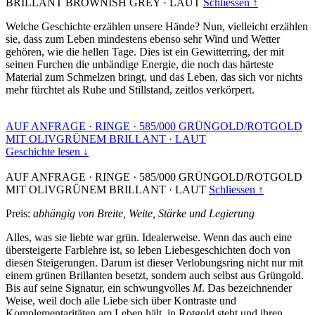
BRILLANT BROWNISH GREY
·
LAUT
Schliessen ↑
Welche Geschichte erzählen unsere Hände? Nun, vielleicht erzählen
sie, dass zum Leben mindestens ebenso sehr Wind und Wetter
gehören, wie die hellen Tage. Dies ist ein Gewitterring, der mit
seinen Furchen die unbändige Energie, die noch das härteste
Material zum Schmelzen bringt, und das Leben, das sich vor nichts
mehr fürchtet als Ruhe und Stillstand, zeitlos verkörpert.
AUF ANFRAGE
·
RINGE
·
585/000 GRÜNGOLD/ROTGOLD
MIT OLIVGRÜNEM BRILLANT
·
LAUT
Geschichte lesen ↓
AUF ANFRAGE
·
RINGE
·
585/000 GRÜNGOLD/ROTGOLD
MIT OLIVGRÜNEM BRILLANT
·
LAUT
Schliessen ↑
Preis:
abhängig von Breite, Weite, Stärke und Legierung
Alles, was sie liebte war grün. Idealerweise. Wenn das auch eine
übersteigerte Farblehre ist, so leben Liebesgeschichten doch von
diesen Steigerungen. Darum ist dieser Verlobungsring nicht nur mit
einem grünen Brillanten besetzt, sondern auch selbst aus Grüngold.
Bis auf seine Signatur, ein schwungvolles
M
. Das bezeichnender
Weise, weil doch alle Liebe sich über Kontraste und
Komplementaritäten am Leben hält, in Rotgold steht und ihren