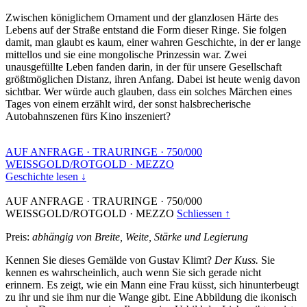
Zwischen königlichem Ornament und der glanzlosen Härte des
Lebens auf der Straße entstand die Form dieser Ringe. Sie folgen
damit, man glaubt es kaum, einer wahren Geschichte, in der er lange
mittellos und sie eine mongolische Prinzessin war. Zwei
unausgefüllte Leben fanden darin, in der für unsere Gesellschaft
größtmöglichen Distanz, ihren Anfang. Dabei ist heute wenig davon
sichtbar. Wer würde auch glauben, dass ein solches Märchen eines
Tages von einem erzählt wird, der sonst halsbrecherische
Autobahnszenen fürs Kino inszeniert?
AUF ANFRAGE
·
TRAURINGE
·
750/000
WEISSGOLD/ROTGOLD
·
MEZZO
Geschichte lesen ↓
AUF ANFRAGE
·
TRAURINGE
·
750/000
WEISSGOLD/ROTGOLD
·
MEZZO
Schliessen ↑
Preis:
abhängig von Breite, Weite, Stärke und Legierung
Kennen Sie dieses Gemälde von Gustav Klimt?
Der Kuss.
Sie
kennen es wahrscheinlich, auch wenn Sie sich gerade nicht
erinnern. Es zeigt, wie ein Mann eine Frau küsst, sich hinunterbeugt
zu ihr und sie ihm nur die Wange gibt. Eine Abbildung die ikonisch