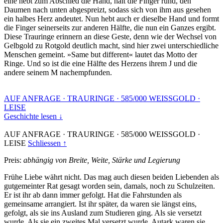
eine hebt zum Abschied die Hand, hält die Finger rund, den
Daumen nach unten abgespreizt, sodass sich von ihm aus gesehen
ein halbes Herz andeutet. Nun hebt auch er dieselbe Hand und formt
die Finger seinerseits zur anderen Hälfte, die nun ein Ganzes ergibt.
Diese Trauringe erinnern an diese Geste, denn wie der Wechsel von
Gelbgold zu Rotgold deutlich macht, sind hier zwei unterschiedliche
Menschen gemeint. »Same but different« lautet das Motto der
Ringe. Und so ist die eine Hälfte des Herzens ihrem J und die
andere seinem M nachempfunden.
AUF ANFRAGE
·
TRAURINGE
·
585/000 WEISSGOLD
·
LEISE
Geschichte lesen ↓
AUF ANFRAGE
·
TRAURINGE
·
585/000 WEISSGOLD
·
LEISE
Schliessen ↑
Preis:
abhängig von Breite, Weite, Stärke und Legierung
Frühe Liebe währt nicht. Das mag auch diesen beiden Liebenden als
gutgemeinter Rat gesagt worden sein, damals, noch zu Schulzeiten.
Er ist ihr ab dann immer gefolgt. Hat die Fahrstunden als
gemeinsame arrangiert. Ist ihr später, da waren sie längst eins,
gefolgt, als sie ins Ausland zum Studieren ging. Als sie versetzt
wurde. Als sie ein zweites Mal versetzt wurde. Autark waren sie