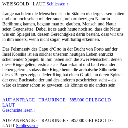
WEISSGOLD
·
LAUT
Schliessen ↑
Lange nachdem die Menschen sich in Städten niedergelassen hatten
und nur noch selten mit der rauen, unbarmherzigen Natur in
Berührung kamen, begann man zu glauben, Mensch und Natur
seien Gegensätze. Dabei ist es auch heute noch so, dass die Natur
wie ein Spiegel ist, dessen Gerechtigkeit darin besteht, dass wir uns
in ihm anders, wenn nicht sogar, wahrhaftig erkennen.
Das Felsmassiv des Capu d‘Orto in der Bucht von Porto auf der
Insel Korsika ist ein solcher unserem heutigen Leben entrückt
scheinender Spiegel. In ihm haben sich die zwei Menschen, denen
diese Ringe gelten, erstmals als Paar erkannt und bald einander
lieben gelernt, sodass ihre Ringe heute die archaische Silhouette
dieses Berges zeigen. Jeder Ring hat einen Gipfel, an deren Spitze
der erste Buchstabe der und des anderen geschrieben steht – als
wäre es immer schon so gewesen, als könnte es nie anders sein.
AUF ANFRAGE
·
TRAURINGE
·
585/000 GELBGOLD
·
LAUT
Geschichte lesen ↓
AUF ANFRAGE
·
TRAURINGE
·
585/000 GELBGOLD
·
LAUT
Schliessen ↑