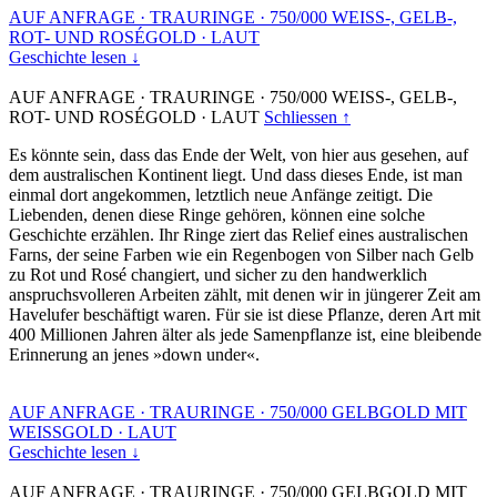
AUF ANFRAGE
·
TRAURINGE
·
750/000 WEISS-, GELB-,
ROT- UND ROSÉGOLD
·
LAUT
Geschichte lesen ↓
AUF ANFRAGE
·
TRAURINGE
·
750/000 WEISS-, GELB-,
ROT- UND ROSÉGOLD
·
LAUT
Schliessen ↑
Es könnte sein, dass das Ende der Welt, von hier aus gesehen, auf
dem australischen Kontinent liegt. Und dass dieses Ende, ist man
einmal dort angekommen, letztlich neue Anfänge zeitigt. Die
Liebenden, denen diese Ringe gehören, können eine solche
Geschichte erzählen. Ihr Ringe ziert das Relief eines australischen
Farns, der seine Farben wie ein Regenbogen von Silber nach Gelb
zu Rot und Rosé changiert, und sicher zu den handwerklich
anspruchsvolleren Arbeiten zählt, mit denen wir in jüngerer Zeit am
Havelufer beschäftigt waren. Für sie ist diese Pflanze, deren Art mit
400 Millionen Jahren älter als jede Samenpflanze ist, eine bleibende
Erinnerung an jenes »down under«.
AUF ANFRAGE
·
TRAURINGE
·
750/000 GELBGOLD MIT
WEISSGOLD
·
LAUT
Geschichte lesen ↓
AUF ANFRAGE
·
TRAURINGE
·
750/000 GELBGOLD MIT