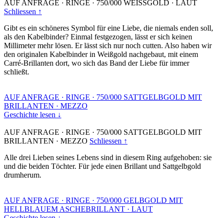
AUF ANFRAGE
·
RINGE
·
750/000 WEISSGOLD
·
LAUT
Schliessen ↑
Gibt es ein schöneres Symbol für eine Liebe, die niemals enden soll,
als den Kabelbinder? Einmal festgezogen, lässt er sich keinen
Millimeter mehr lösen. Er lässt sich nur noch cutten. Also haben wir
den originalen Kabelbinder in Weißgold nachgebaut, mit einem
Carré-Brillanten dort, wo sich das Band der Liebe für immer
schließt.
AUF ANFRAGE
·
RINGE
·
750/000 SATTGELBGOLD MIT
BRILLANTEN
·
MEZZO
Geschichte lesen ↓
AUF ANFRAGE
·
RINGE
·
750/000 SATTGELBGOLD MIT
BRILLANTEN
·
MEZZO
Schliessen ↑
Alle drei Lieben seines Lebens sind in diesem Ring aufgehoben: sie
und die beiden Töchter. Für jede einen Brillant und Sattgelbgold
drumherum.
AUF ANFRAGE
·
RINGE
·
750/000 GELBGOLD MIT
HELLBLAUEM ASCHEBRILLANT
·
LAUT
Geschichte lesen ↓