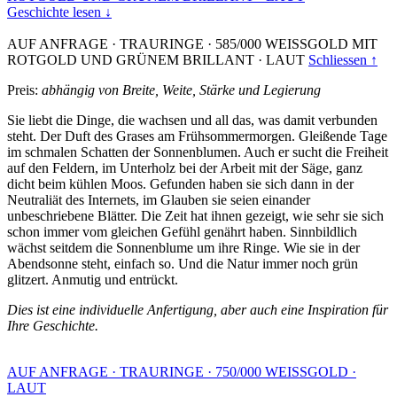
Geschichte lesen ↓
AUF ANFRAGE
·
TRAURINGE
·
585/000 WEISSGOLD MIT
ROTGOLD UND GRÜNEM BRILLANT
·
LAUT
Schliessen ↑
Preis:
abhängig von Breite, Weite, Stärke und Legierung
Sie liebt die Dinge, die wachsen und all das, was damit verbunden
steht. Der Duft des Grases am Frühsommermorgen. Gleißende Tage
im schmalen Schatten der Sonnenblumen. Auch er sucht die Freiheit
auf den Feldern, im Unterholz bei der Arbeit mit der Säge, ganz
dicht beim kühlen Moos. Gefunden haben sie sich dann in der
Neutraliät des Internets, im Glauben sie seien einander
unbeschriebene Blätter. Die Zeit hat ihnen gezeigt, wie sehr sie sich
schon immer vom gleichen Gefühl genährt haben. Sinnbildlich
wächst seitdem die Sonnenblume um ihre Ringe. Wie sie in der
Abendsonne steht, einfach so. Und die Natur immer noch grün
glitzert. Anmutig und entrückt.
Dies ist eine individuelle Anfertigung, aber auch eine Inspiration für
Ihre Geschichte.
AUF ANFRAGE
·
TRAURINGE
·
750/000 WEISSGOLD
·
LAUT