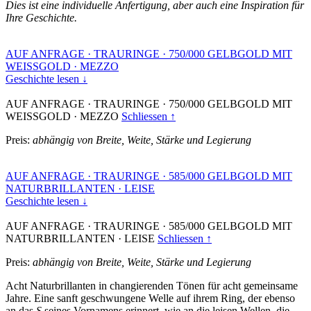
Dies ist eine individuelle Anfertigung, aber auch eine Inspiration für
Ihre Geschichte.
AUF ANFRAGE
·
TRAURINGE
·
750/000 GELBGOLD MIT
WEISSGOLD
·
MEZZO
Geschichte lesen ↓
AUF ANFRAGE
·
TRAURINGE
·
750/000 GELBGOLD MIT
WEISSGOLD
·
MEZZO
Schliessen ↑
Preis:
abhängig von Breite, Weite, Stärke und Legierung
AUF ANFRAGE
·
TRAURINGE
·
585/000 GELBGOLD MIT
NATURBRILLANTEN
·
LEISE
Geschichte lesen ↓
AUF ANFRAGE
·
TRAURINGE
·
585/000 GELBGOLD MIT
NATURBRILLANTEN
·
LEISE
Schliessen ↑
Preis:
abhängig von Breite, Weite, Stärke und Legierung
Acht Naturbrillanten in changierenden Tönen für acht gemeinsame
Jahre. Eine sanft geschwungene Welle auf ihrem Ring, der ebenso
an das
S
seines Vornamens erinnert, wie an die leisen Wellen, die