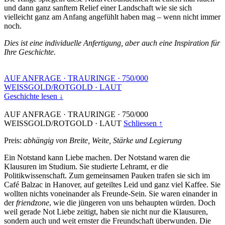
und dann ganz sanftem Relief einer Landschaft wie sie sich
vielleicht ganz am Anfang angefühlt haben mag – wenn nicht immer
noch.
Dies ist eine individuelle Anfertigung, aber auch eine Inspiration für
Ihre Geschichte.
AUF ANFRAGE
·
TRAURINGE
·
750/000
WEISSGOLD/ROTGOLD
·
LAUT
Geschichte lesen ↓
AUF ANFRAGE
·
TRAURINGE
·
750/000
WEISSGOLD/ROTGOLD
·
LAUT
Schliessen ↑
Preis:
abhängig von Breite, Weite, Stärke und Legierung
Ein Notstand kann Liebe machen. Der Notstand waren die
Klausuren im Studium. Sie studierte Lehramt, er die
Politikwissenschaft. Zum gemeinsamen Pauken trafen sie sich im
Café Balzac in Hanover, auf geteiltes Leid und ganz viel Kaffee. Sie
wollten nichts voneinander als Freunde-Sein. Sie waren einander in
der
friendzone
, wie die jüngeren von uns behaupten würden. Doch
weil gerade Not Liebe zeitigt, haben sie nicht nur die Klausuren,
sondern auch und weit ernster die Freundschaft überwunden. Die