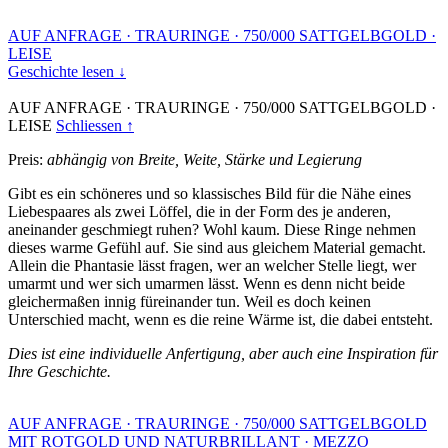
AUF ANFRAGE
·
TRAURINGE
·
750/000 SATTGELBGOLD
·
LEISE
Geschichte lesen ↓
AUF ANFRAGE
·
TRAURINGE
·
750/000 SATTGELBGOLD
·
LEISE
Schliessen ↑
Preis:
abhängig von Breite, Weite, Stärke und Legierung
Gibt es ein schöneres und so klassisches Bild für die Nähe eines
Liebespaares als zwei Löffel, die in der Form des je anderen,
aneinander geschmiegt ruhen? Wohl kaum. Diese Ringe nehmen
dieses warme Gefühl auf. Sie sind aus gleichem Material gemacht.
Allein die Phantasie lässt fragen, wer an welcher Stelle liegt, wer
umarmt und wer sich umarmen lässt. Wenn es denn nicht beide
gleichermaßen innig füreinander tun. Weil es doch keinen
Unterschied macht, wenn es die reine Wärme ist, die dabei entsteht.
Dies ist eine individuelle Anfertigung, aber auch eine Inspiration für
Ihre Geschichte.
AUF ANFRAGE
·
TRAURINGE
·
750/000 SATTGELBGOLD
MIT ROTGOLD UND NATURBRILLANT
·
MEZZO