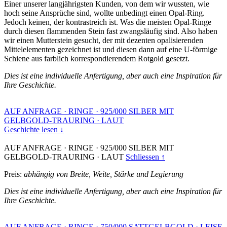
Einer unserer langjährigsten Kunden, von dem wir wussten, wie
hoch seine Ansprüche sind, wollte unbedingt einen Opal-Ring.
Jedoch keinen, der kontrastreich ist. Was die meisten Opal-Ringe
durch diesen flammenden Stein fast zwangsläufig sind. Also haben
wir einen Mutterstein gesucht, der mit dezenten opalisierenden
Mittelelementen gezeichnet ist und diesen dann auf eine U-förmige
Schiene aus farblich korrespondierendem Rotgold gesetzt.
Dies ist eine individuelle Anfertigung, aber auch eine Inspiration für
Ihre Geschichte.
AUF ANFRAGE
·
RINGE
·
925/000 SILBER MIT
GELBGOLD-TRAURING
·
LAUT
Geschichte lesen ↓
AUF ANFRAGE
·
RINGE
·
925/000 SILBER MIT
GELBGOLD-TRAURING
·
LAUT
Schliessen ↑
Preis:
abhängig von Breite, Weite, Stärke und Legierung
Dies ist eine individuelle Anfertigung, aber auch eine Inspiration für
Ihre Geschichte.
AUF ANFRAGE
·
RINGE
·
750/000 SATTGELBGOLD
·
LEISE