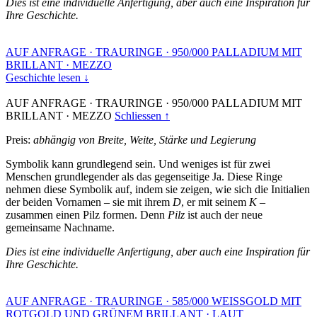
Dies ist eine individuelle Anfertigung, aber auch eine Inspiration für
Ihre Geschichte.
AUF ANFRAGE
·
TRAURINGE
·
950/000 PALLADIUM MIT
BRILLANT
·
MEZZO
Geschichte lesen ↓
AUF ANFRAGE
·
TRAURINGE
·
950/000 PALLADIUM MIT
BRILLANT
·
MEZZO
Schliessen ↑
Preis:
abhängig von Breite, Weite, Stärke und Legierung
Symbolik kann grundlegend sein. Und weniges ist für zwei
Menschen grundlegender als das gegenseitige Ja. Diese Ringe
nehmen diese Symbolik auf, indem sie zeigen, wie sich die Initialien
der beiden Vornamen – sie mit ihrem
D
, er mit seinem
K
–
zusammen einen Pilz formen. Denn
Pilz
ist auch der neue
gemeinsame Nachname.
Dies ist eine individuelle Anfertigung, aber auch eine Inspiration für
Ihre Geschichte.
AUF ANFRAGE
·
TRAURINGE
·
585/000 WEISSGOLD MIT
ROTGOLD UND GRÜNEM BRILLANT
·
LAUT