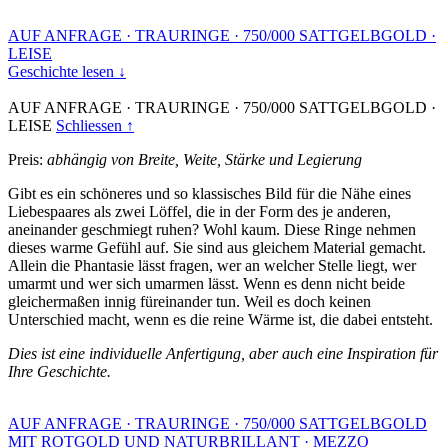
AUF ANFRAGE
·
TRAURINGE
·
750/000 SATTGELBGOLD
·
LEISE
Geschichte lesen ↓
AUF ANFRAGE
·
TRAURINGE
·
750/000 SATTGELBGOLD
·
LEISE
Schliessen ↑
Preis:
abhängig von Breite, Weite, Stärke und Legierung
Gibt es ein schöneres und so klassisches Bild für die Nähe eines
Liebespaares als zwei Löffel, die in der Form des je anderen,
aneinander geschmiegt ruhen? Wohl kaum. Diese Ringe nehmen
dieses warme Gefühl auf. Sie sind aus gleichem Material gemacht.
Allein die Phantasie lässt fragen, wer an welcher Stelle liegt, wer
umarmt und wer sich umarmen lässt. Wenn es denn nicht beide
gleichermaßen innig füreinander tun. Weil es doch keinen
Unterschied macht, wenn es die reine Wärme ist, die dabei entsteht.
Dies ist eine individuelle Anfertigung, aber auch eine Inspiration für
Ihre Geschichte.
AUF ANFRAGE
·
TRAURINGE
·
750/000 SATTGELBGOLD
MIT ROTGOLD UND NATURBRILLANT
·
MEZZO