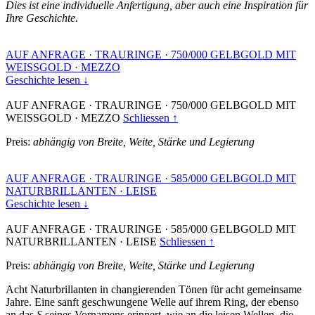
Dies ist eine individuelle Anfertigung, aber auch eine Inspiration für
Ihre Geschichte.
AUF ANFRAGE
·
TRAURINGE
·
750/000 GELBGOLD MIT
WEISSGOLD
·
MEZZO
Geschichte lesen ↓
AUF ANFRAGE
·
TRAURINGE
·
750/000 GELBGOLD MIT
WEISSGOLD
·
MEZZO
Schliessen ↑
Preis:
abhängig von Breite, Weite, Stärke und Legierung
AUF ANFRAGE
·
TRAURINGE
·
585/000 GELBGOLD MIT
NATURBRILLANTEN
·
LEISE
Geschichte lesen ↓
AUF ANFRAGE
·
TRAURINGE
·
585/000 GELBGOLD MIT
NATURBRILLANTEN
·
LEISE
Schliessen ↑
Preis:
abhängig von Breite, Weite, Stärke und Legierung
Acht Naturbrillanten in changierenden Tönen für acht gemeinsame
Jahre. Eine sanft geschwungene Welle auf ihrem Ring, der ebenso
an das
S
seines Vornamens erinnert, wie an die leisen Wellen, die