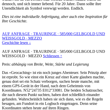
dennoch, und sich immer liebend. Für 20 Jahre. Dann sollte ihre
Unendlichkeit als Symbol verewigt werden. Endlich.
Dies ist eine individuelle Anfertigung, aber auch eine Inspiration für
Ihre Geschichte.
AUF ANFRAGE
·
TRAURINGE
·
585/000 GELBGOLD UND
WEISSGOLD
·
MEZZO
Geschichte lesen ↓
AUF ANFRAGE
·
TRAURINGE
·
585/000 GELBGOLD UND
WEISSGOLD
·
MEZZO
Schliessen ↑
Preis:
abhängig von Breite, Weite, Stärke und Legierung
Das »Geocaching« ist ein noch junges Abenteuer. Sein Prinzip aber
ist erprobt. So wie einst ein Kreuz auf einer Karte glauben machte,
genau dort sei ein Schatz verborgen, suchen heute manche, mit
einem GPS-Gerät in der Hand, nach dem Geheimnis von
Koordinaten. N52°24735 E012°33081. Die beiden Schatzsucher,
die nach diesem Punkt suchten, haben dort schließlich einander
gefunden. Wahrscheinlich haben sie sich dann, wie es die Regeln
besagen, am Fundort in ein Logbuch eingetragen. Denn seine
Koordinaten stehen heute auf ihren Ringen.