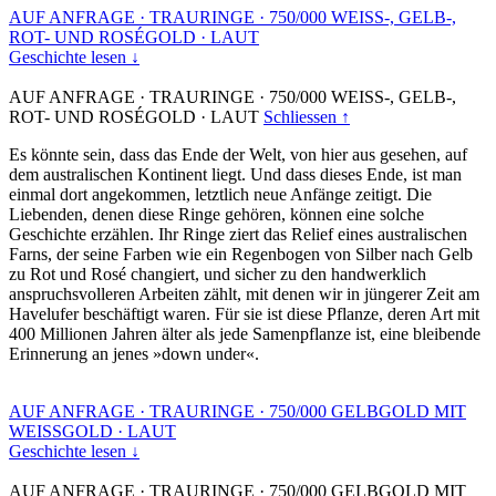
AUF ANFRAGE
·
TRAURINGE
·
750/000 WEISS-, GELB-,
ROT- UND ROSÉGOLD
·
LAUT
Geschichte lesen ↓
AUF ANFRAGE
·
TRAURINGE
·
750/000 WEISS-, GELB-,
ROT- UND ROSÉGOLD
·
LAUT
Schliessen ↑
Es könnte sein, dass das Ende der Welt, von hier aus gesehen, auf
dem australischen Kontinent liegt. Und dass dieses Ende, ist man
einmal dort angekommen, letztlich neue Anfänge zeitigt. Die
Liebenden, denen diese Ringe gehören, können eine solche
Geschichte erzählen. Ihr Ringe ziert das Relief eines australischen
Farns, der seine Farben wie ein Regenbogen von Silber nach Gelb
zu Rot und Rosé changiert, und sicher zu den handwerklich
anspruchsvolleren Arbeiten zählt, mit denen wir in jüngerer Zeit am
Havelufer beschäftigt waren. Für sie ist diese Pflanze, deren Art mit
400 Millionen Jahren älter als jede Samenpflanze ist, eine bleibende
Erinnerung an jenes »down under«.
AUF ANFRAGE
·
TRAURINGE
·
750/000 GELBGOLD MIT
WEISSGOLD
·
LAUT
Geschichte lesen ↓
AUF ANFRAGE
·
TRAURINGE
·
750/000 GELBGOLD MIT