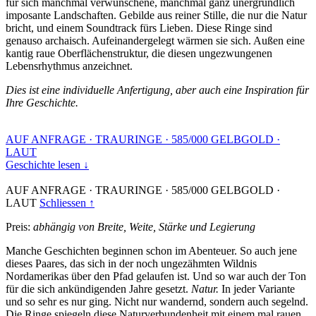
für sich manchmal verwunschene, manchmal ganz unergründlich
imposante Landschaften. Gebilde aus reiner Stille, die nur die Natur
bricht, und einem Soundtrack fürs Lieben. Diese Ringe sind
genauso archaisch. Aufeinandergelegt wärmen sie sich. Außen eine
kantig raue Oberflächenstruktur, die diesen ungezwungenen
Lebensrhythmus anzeichnet.
Dies ist eine individuelle Anfertigung, aber auch eine Inspiration für
Ihre Geschichte.
AUF ANFRAGE
·
TRAURINGE
·
585/000 GELBGOLD
·
LAUT
Geschichte lesen ↓
AUF ANFRAGE
·
TRAURINGE
·
585/000 GELBGOLD
·
LAUT
Schliessen ↑
Preis:
abhängig von Breite, Weite, Stärke und Legierung
Manche Geschichten beginnen schon im Abenteuer. So auch jene
dieses Paares, das sich in der noch ungezähmten Wildnis
Nordamerikas über den Pfad gelaufen ist. Und so war auch der Ton
für die sich ankündigenden Jahre gesetzt.
Natur.
In jeder Variante
und so sehr es nur ging. Nicht nur wandernd, sondern auch segelnd.
Die Ringe spiegeln diese Naturverbundenheit mit einem mal rauen