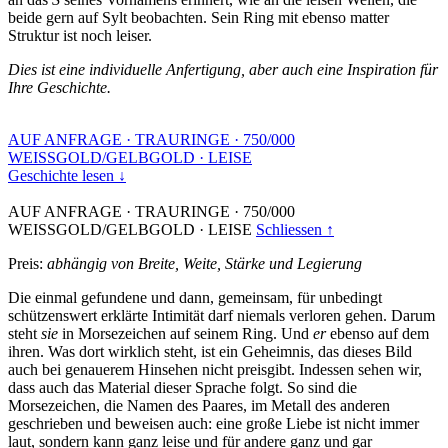
beide gern auf Sylt beobachten. Sein Ring mit ebenso matter
Struktur ist noch leiser.
Dies ist eine individuelle Anfertigung, aber auch eine Inspiration für
Ihre Geschichte.
AUF ANFRAGE
·
TRAURINGE
·
750/000
WEISSGOLD/GELBGOLD
·
LEISE
Geschichte lesen ↓
AUF ANFRAGE
·
TRAURINGE
·
750/000
WEISSGOLD/GELBGOLD
·
LEISE
Schliessen ↑
Preis:
abhängig von Breite, Weite, Stärke und Legierung
Die einmal gefundene und dann, gemeinsam, für unbedingt
schützenswert erklärte Intimität darf niemals verloren gehen. Darum
steht
sie
in Morsezeichen auf seinem Ring. Und
er
ebenso auf dem
ihren. Was dort wirklich steht, ist ein Geheimnis, das dieses Bild
auch bei genauerem Hinsehen nicht preisgibt. Indessen sehen wir,
dass auch das Material dieser Sprache folgt. So sind die
Morsezeichen, die Namen des Paares, im Metall des anderen
geschrieben und beweisen auch: eine große Liebe ist nicht immer
laut, sondern kann ganz leise und für andere ganz und gar