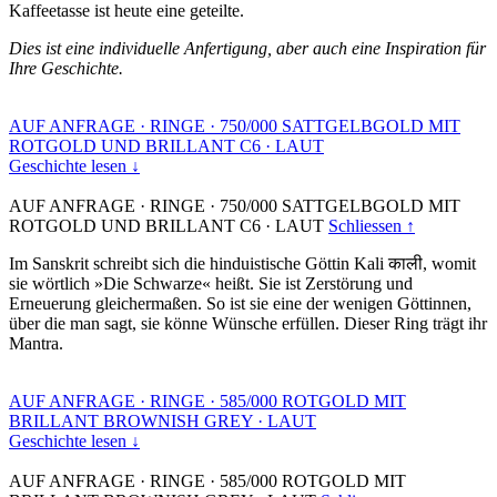
Kaffeetasse ist heute eine geteilte.
Dies ist eine individuelle Anfertigung, aber auch eine Inspiration für
Ihre Geschichte.
AUF ANFRAGE
·
RINGE
·
750/000 SATTGELBGOLD MIT
ROTGOLD UND BRILLANT C6
·
LAUT
Geschichte lesen ↓
AUF ANFRAGE
·
RINGE
·
750/000 SATTGELBGOLD MIT
ROTGOLD UND BRILLANT C6
·
LAUT
Schliessen ↑
Im Sanskrit schreibt sich die hinduistische Göttin Kali काली, womit
sie wörtlich »Die Schwarze« heißt. Sie ist Zerstörung und
Erneuerung gleichermaßen. So ist sie eine der wenigen Göttinnen,
über die man sagt, sie könne Wünsche erfüllen. Dieser Ring trägt ihr
Mantra.
AUF ANFRAGE
·
RINGE
·
585/000 ROTGOLD MIT
BRILLANT BROWNISH GREY
·
LAUT
Geschichte lesen ↓
AUF ANFRAGE
·
RINGE
·
585/000 ROTGOLD MIT