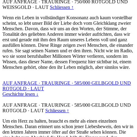
AUF ANFRAGE
·
TRAURINGE
·
750/000 ROTGOLD UND
WEISSGOLD
·
LAUT
Schliessen ↑
Wenn ein Leben in vollständiger Konsonanz auch kaum vorstellbar
scheint, so lebt unser Bild der Liebe doch vom Gleichklang zweier
Menschen. Davon, dass wir uns an den Worten, der Stimme, der
Tonalität des geliebten Anderen immer wieder aufrichten, dass wir
erst und gerade mit ihm den Raum unseres Lebens voll und ganz
ausfüllen können. Diese Ringe zeigen zwei Menschen, die einander
rufen. Sie sagt seinen Namen und er den ihren. Nicht wie im Radio,
wo sie sonst berufshalber Millionen Wörter verlieren, sondern im
Wissen, dass dieser Name, dessen Frequenz hier sichtbar ist, einem
Menschen gehört, ohne den ihr Leben möglich, aber sinnlos wäre.
AUF ANFRAGE
·
TRAURINGE
·
585/000 GELBGOLD UND
ROTGOLD
·
LAUT
Geschichte lesen ↓
AUF ANFRAGE
·
TRAURINGE
·
585/000 GELBGOLD UND
ROTGOLD
·
LAUT
Schliessen ↑
Um ein Herz zu halten, braucht es mehr als einen einzelnen
Menschen. Daran erinnert uns schon jener Liebesbeweis, den wir in
den letzten Jahren immer öfter auf der Straße sehen können. Die