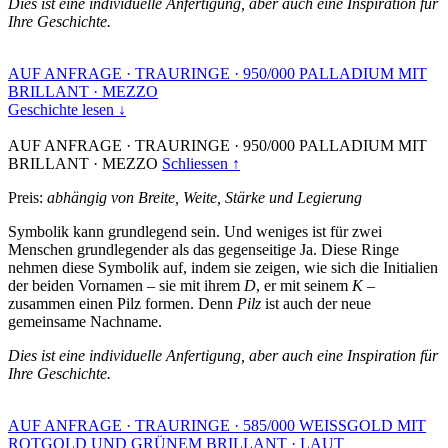
Dies ist eine individuelle Anfertigung, aber auch eine Inspiration für
Ihre Geschichte.
AUF ANFRAGE
·
TRAURINGE
·
950/000 PALLADIUM MIT
BRILLANT
·
MEZZO
Geschichte lesen ↓
AUF ANFRAGE
·
TRAURINGE
·
950/000 PALLADIUM MIT
BRILLANT
·
MEZZO
Schliessen ↑
Preis:
abhängig von Breite, Weite, Stärke und Legierung
Symbolik kann grundlegend sein. Und weniges ist für zwei
Menschen grundlegender als das gegenseitige Ja. Diese Ringe
nehmen diese Symbolik auf, indem sie zeigen, wie sich die Initialien
der beiden Vornamen – sie mit ihrem
D
, er mit seinem
K
–
zusammen einen Pilz formen. Denn
Pilz
ist auch der neue
gemeinsame Nachname.
Dies ist eine individuelle Anfertigung, aber auch eine Inspiration für
Ihre Geschichte.
AUF ANFRAGE
·
TRAURINGE
·
585/000 WEISSGOLD MIT
ROTGOLD UND GRÜNEM BRILLANT
·
LAUT