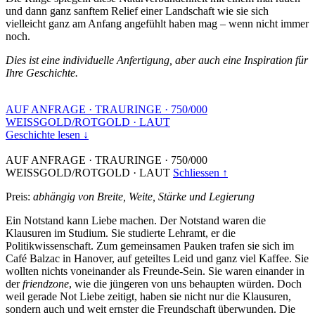
und dann ganz sanftem Relief einer Landschaft wie sie sich
vielleicht ganz am Anfang angefühlt haben mag – wenn nicht immer
noch.
Dies ist eine individuelle Anfertigung, aber auch eine Inspiration für
Ihre Geschichte.
AUF ANFRAGE
·
TRAURINGE
·
750/000
WEISSGOLD/ROTGOLD
·
LAUT
Geschichte lesen ↓
AUF ANFRAGE
·
TRAURINGE
·
750/000
WEISSGOLD/ROTGOLD
·
LAUT
Schliessen ↑
Preis:
abhängig von Breite, Weite, Stärke und Legierung
Ein Notstand kann Liebe machen. Der Notstand waren die
Klausuren im Studium. Sie studierte Lehramt, er die
Politikwissenschaft. Zum gemeinsamen Pauken trafen sie sich im
Café Balzac in Hanover, auf geteiltes Leid und ganz viel Kaffee. Sie
wollten nichts voneinander als Freunde-Sein. Sie waren einander in
der
friendzone
, wie die jüngeren von uns behaupten würden. Doch
weil gerade Not Liebe zeitigt, haben sie nicht nur die Klausuren,
sondern auch und weit ernster die Freundschaft überwunden. Die