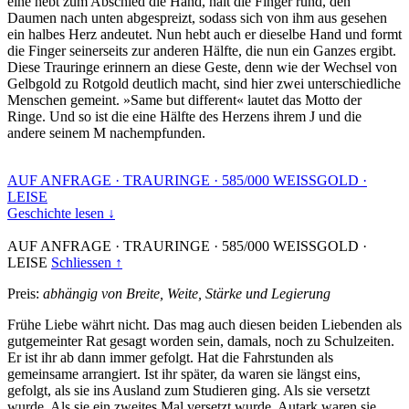
eine hebt zum Abschied die Hand, hält die Finger rund, den
Daumen nach unten abgespreizt, sodass sich von ihm aus gesehen
ein halbes Herz andeutet. Nun hebt auch er dieselbe Hand und formt
die Finger seinerseits zur anderen Hälfte, die nun ein Ganzes ergibt.
Diese Trauringe erinnern an diese Geste, denn wie der Wechsel von
Gelbgold zu Rotgold deutlich macht, sind hier zwei unterschiedliche
Menschen gemeint. »Same but different« lautet das Motto der
Ringe. Und so ist die eine Hälfte des Herzens ihrem J und die
andere seinem M nachempfunden.
AUF ANFRAGE
·
TRAURINGE
·
585/000 WEISSGOLD
·
LEISE
Geschichte lesen ↓
AUF ANFRAGE
·
TRAURINGE
·
585/000 WEISSGOLD
·
LEISE
Schliessen ↑
Preis:
abhängig von Breite, Weite, Stärke und Legierung
Frühe Liebe währt nicht. Das mag auch diesen beiden Liebenden als
gutgemeinter Rat gesagt worden sein, damals, noch zu Schulzeiten.
Er ist ihr ab dann immer gefolgt. Hat die Fahrstunden als
gemeinsame arrangiert. Ist ihr später, da waren sie längst eins,
gefolgt, als sie ins Ausland zum Studieren ging. Als sie versetzt
wurde. Als sie ein zweites Mal versetzt wurde. Autark waren sie