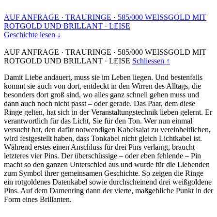
AUF ANFRAGE
·
TRAURINGE
·
585/000 WEISSGOLD MIT
ROTGOLD UND BRILLANT
·
LEISE
Geschichte lesen ↓
AUF ANFRAGE
·
TRAURINGE
·
585/000 WEISSGOLD MIT
ROTGOLD UND BRILLANT
·
LEISE
Schliessen ↑
Damit Liebe andauert, muss sie im Leben liegen. Und bestenfalls
kommt sie auch von dort, entdeckt in den Wirren des Alltags, die
besonders dort groß sind, wo alles ganz schnell gehen muss und
dann auch noch nicht passt – oder gerade. Das Paar, dem diese
Ringe gelten, hat sich in der Veranstaltungstechnik lieben gelernt. Er
verantwortlich für das Licht, Sie für den Ton. Wer nun einmal
versucht hat, den dafür notwendigen Kabelsalat zu vereinheitlichen,
wird festgestellt haben, dass Tonkabel nicht gleich Lichtkabel ist.
Während erstes einen Anschluss für drei Pins verlangt, braucht
letzteres vier Pins. Der überschüssige – oder eben fehlende – Pin
macht so den ganzen Unterschied aus und wurde für die Liebenden
zum Symbol ihrer gemeinsamen Geschichte. So zeigen die Ringe
ein rotgoldenes Datenkabel sowie durchscheinend drei weißgoldene
Pins. Auf dem Damenring dann der vierte, maßgebliche Punkt in der
Form eines Brillanten.