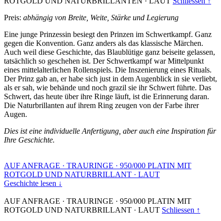
ROTGOLD UND NATURBRILLANTEN
·
LAUT
Schliessen ↑
Preis:
abhängig von Breite, Weite, Stärke und Legierung
Eine junge Prinzessin besiegt den Prinzen im Schwertkampf. Ganz
gegen die Konvention. Ganz anders als das klassische Märchen.
Auch weil diese Geschichte, das Blaublütige ganz beiseite gelassen,
tatsächlich so geschehen ist. Der Schwertkampf war Mittelpunkt
eines mittelalterlichen Rollenspiels. Die Inszenierung eines Rituals.
Der Prinz gab an, er habe sich just in dem Augenblick in sie verliebt,
als er sah, wie behände und noch grazil sie ihr Schwert führte. Das
Schwert, das heute über ihre Ringe läuft, ist die Erinnerung daran.
Die Naturbrillanten auf ihrem Ring zeugen von der Farbe ihrer
Augen.
Dies ist eine individuelle Anfertigung, aber auch eine Inspiration für
Ihre Geschichte.
AUF ANFRAGE
·
TRAURINGE
·
950/000 PLATIN MIT
ROTGOLD UND NATURBRILLANT
·
LAUT
Geschichte lesen ↓
AUF ANFRAGE
·
TRAURINGE
·
950/000 PLATIN MIT
ROTGOLD UND NATURBRILLANT
·
LAUT
Schliessen ↑