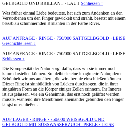
GELBGOLD UND BRILLANT
·
LAUT
Schliessen ↑
Was früher einmal Liebe bedeutete, hat sich zum Andenken an den
Verstorbenen um den Finger gewickelt und strahlt, besetzt mit einem
blassblau schimmernden Brillanten in der Farbe River.
AUF ANFRAGE
·
RINGE
·
750/000 SATTGELBGOLD
·
LEISE
Geschichte lesen ↓
AUF ANFRAGE
·
RINGE
·
750/000 SATTGELBGOLD
·
LEISE
Schliessen ↑
Die Komplexität der Natur sorgt dafür, dass wir sie immer noch
kaum darstellen können. So bleibt sie eine imaginierte Natur, deren
Schönheit wir uns annähern, die wir aber nie einschließen können.
Dieser Ring ist sinnbildlich von Lücken durchzogen, die in ihrer
singulären Form an die Körper einiger Zellen erinnern. Ihr Inneres
ist ausgelassen, wie ein Geheimnis, das erst noch gelüftet werden
müsste, während ihre Membranen aneinander gebunden den Finger
längst umschließen.
AUF LAGER
·
RINGE
·
750/000 WEISSGOLD UND
GELBGOLD MIT SÜSSWASSERZUCHTPERLE
·
LEISE