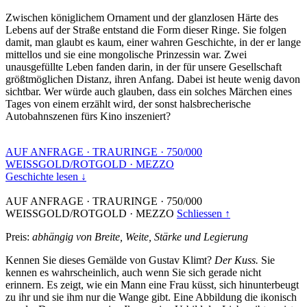
Zwischen königlichem Ornament und der glanzlosen Härte des
Lebens auf der Straße entstand die Form dieser Ringe. Sie folgen
damit, man glaubt es kaum, einer wahren Geschichte, in der er lange
mittellos und sie eine mongolische Prinzessin war. Zwei
unausgefüllte Leben fanden darin, in der für unsere Gesellschaft
größtmöglichen Distanz, ihren Anfang. Dabei ist heute wenig davon
sichtbar. Wer würde auch glauben, dass ein solches Märchen eines
Tages von einem erzählt wird, der sonst halsbrecherische
Autobahnszenen fürs Kino inszeniert?
AUF ANFRAGE
·
TRAURINGE
·
750/000
WEISSGOLD/ROTGOLD
·
MEZZO
Geschichte lesen ↓
AUF ANFRAGE
·
TRAURINGE
·
750/000
WEISSGOLD/ROTGOLD
·
MEZZO
Schliessen ↑
Preis:
abhängig von Breite, Weite, Stärke und Legierung
Kennen Sie dieses Gemälde von Gustav Klimt?
Der Kuss.
Sie
kennen es wahrscheinlich, auch wenn Sie sich gerade nicht
erinnern. Es zeigt, wie ein Mann eine Frau küsst, sich hinunterbeugt
zu ihr und sie ihm nur die Wange gibt. Eine Abbildung die ikonisch