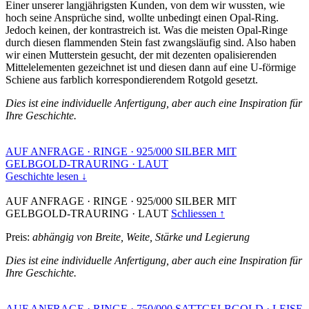
Einer unserer langjährigsten Kunden, von dem wir wussten, wie
hoch seine Ansprüche sind, wollte unbedingt einen Opal-Ring.
Jedoch keinen, der kontrastreich ist. Was die meisten Opal-Ringe
durch diesen flammenden Stein fast zwangsläufig sind. Also haben
wir einen Mutterstein gesucht, der mit dezenten opalisierenden
Mittelelementen gezeichnet ist und diesen dann auf eine U-förmige
Schiene aus farblich korrespondierendem Rotgold gesetzt.
Dies ist eine individuelle Anfertigung, aber auch eine Inspiration für
Ihre Geschichte.
AUF ANFRAGE
·
RINGE
·
925/000 SILBER MIT
GELBGOLD-TRAURING
·
LAUT
Geschichte lesen ↓
AUF ANFRAGE
·
RINGE
·
925/000 SILBER MIT
GELBGOLD-TRAURING
·
LAUT
Schliessen ↑
Preis:
abhängig von Breite, Weite, Stärke und Legierung
Dies ist eine individuelle Anfertigung, aber auch eine Inspiration für
Ihre Geschichte.
AUF ANFRAGE
·
RINGE
·
750/000 SATTGELBGOLD
·
LEISE