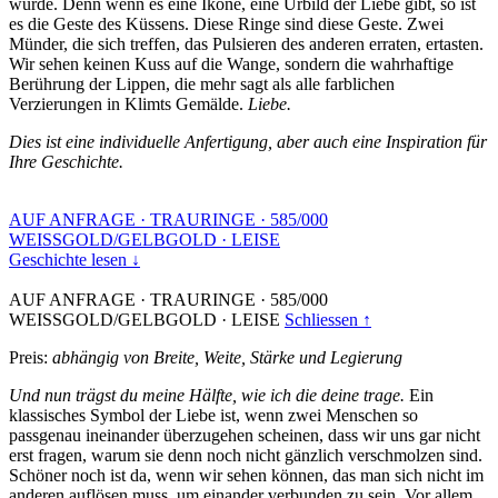
wurde. Denn wenn es eine Ikone, eine Urbild der Liebe gibt, so ist
es die Geste des Küssens. Diese Ringe sind diese Geste. Zwei
Münder, die sich treffen, das Pulsieren des anderen erraten, ertasten.
Wir sehen keinen Kuss auf die Wange, sondern die wahrhaftige
Berührung der Lippen, die mehr sagt als alle farblichen
Verzierungen in Klimts Gemälde.
Liebe.
Dies ist eine individuelle Anfertigung, aber auch eine Inspiration für
Ihre Geschichte.
AUF ANFRAGE
·
TRAURINGE
·
585/000
WEISSGOLD/GELBGOLD
·
LEISE
Geschichte lesen ↓
AUF ANFRAGE
·
TRAURINGE
·
585/000
WEISSGOLD/GELBGOLD
·
LEISE
Schliessen ↑
Preis:
abhängig von Breite, Weite, Stärke und Legierung
Und nun trägst du meine Hälfte, wie ich die deine trage.
Ein
klassisches Symbol der Liebe ist, wenn zwei Menschen so
passgenau ineinander überzugehen scheinen, dass wir uns gar nicht
erst fragen, warum sie denn noch nicht gänzlich verschmolzen sind.
Schöner noch ist da, wenn wir sehen können, das man sich nicht im
anderen auflösen muss, um einander verbunden zu sein. Vor allem,