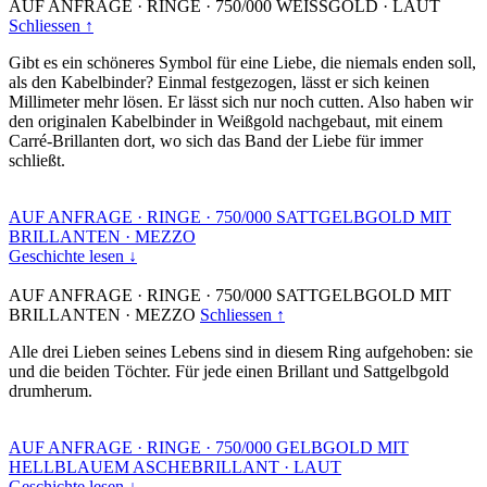
AUF ANFRAGE
·
RINGE
·
750/000 WEISSGOLD
·
LAUT
Schliessen ↑
Gibt es ein schöneres Symbol für eine Liebe, die niemals enden soll,
als den Kabelbinder? Einmal festgezogen, lässt er sich keinen
Millimeter mehr lösen. Er lässt sich nur noch cutten. Also haben wir
den originalen Kabelbinder in Weißgold nachgebaut, mit einem
Carré-Brillanten dort, wo sich das Band der Liebe für immer
schließt.
AUF ANFRAGE
·
RINGE
·
750/000 SATTGELBGOLD MIT
BRILLANTEN
·
MEZZO
Geschichte lesen ↓
AUF ANFRAGE
·
RINGE
·
750/000 SATTGELBGOLD MIT
BRILLANTEN
·
MEZZO
Schliessen ↑
Alle drei Lieben seines Lebens sind in diesem Ring aufgehoben: sie
und die beiden Töchter. Für jede einen Brillant und Sattgelbgold
drumherum.
AUF ANFRAGE
·
RINGE
·
750/000 GELBGOLD MIT
HELLBLAUEM ASCHEBRILLANT
·
LAUT
Geschichte lesen ↓