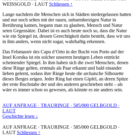
WEISSGOLD
·
LAUT
Schliessen ↑
Lange nachdem die Menschen sich in Städten niedergelassen hatten
und nur noch selten mit der rauen, unbarmherzigen Natur in
Berührung kamen, begann man zu glauben, Mensch und Natur
seien Gegensätze. Dabei ist es auch heute noch so, dass die Natur
wie ein Spiegel ist, dessen Gerechtigkeit darin besteht, dass wir uns
in ihm anders, wenn nicht sogar, wahrhaftig erkennen.
Das Felsmassiv des Capu d‘Orto in der Bucht von Porto auf der
Insel Korsika ist ein solcher unserem heutigen Leben entrückt
scheinender Spiegel. In ihm haben sich die zwei Menschen, denen
diese Ringe gelten, erstmals als Paar erkannt und bald einander
lieben gelernt, sodass ihre Ringe heute die archaische Silhouette
dieses Berges zeigen. Jeder Ring hat einen Gipfel, an deren Spitze
der erste Buchstabe der und des anderen geschrieben steht – als
wäre es immer schon so gewesen, als könnte es nie anders sein.
AUF ANFRAGE
·
TRAURINGE
·
585/000 GELBGOLD
·
LAUT
Geschichte lesen ↓
AUF ANFRAGE
·
TRAURINGE
·
585/000 GELBGOLD
·
LAUT
Schliessen ↑