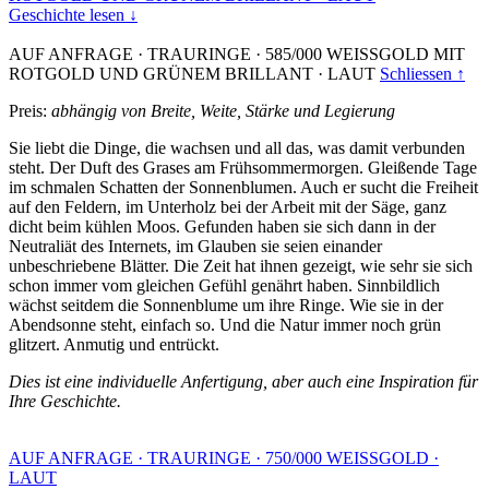
Geschichte lesen ↓
AUF ANFRAGE
·
TRAURINGE
·
585/000 WEISSGOLD MIT
ROTGOLD UND GRÜNEM BRILLANT
·
LAUT
Schliessen ↑
Preis:
abhängig von Breite, Weite, Stärke und Legierung
Sie liebt die Dinge, die wachsen und all das, was damit verbunden
steht. Der Duft des Grases am Frühsommermorgen. Gleißende Tage
im schmalen Schatten der Sonnenblumen. Auch er sucht die Freiheit
auf den Feldern, im Unterholz bei der Arbeit mit der Säge, ganz
dicht beim kühlen Moos. Gefunden haben sie sich dann in der
Neutraliät des Internets, im Glauben sie seien einander
unbeschriebene Blätter. Die Zeit hat ihnen gezeigt, wie sehr sie sich
schon immer vom gleichen Gefühl genährt haben. Sinnbildlich
wächst seitdem die Sonnenblume um ihre Ringe. Wie sie in der
Abendsonne steht, einfach so. Und die Natur immer noch grün
glitzert. Anmutig und entrückt.
Dies ist eine individuelle Anfertigung, aber auch eine Inspiration für
Ihre Geschichte.
AUF ANFRAGE
·
TRAURINGE
·
750/000 WEISSGOLD
·
LAUT