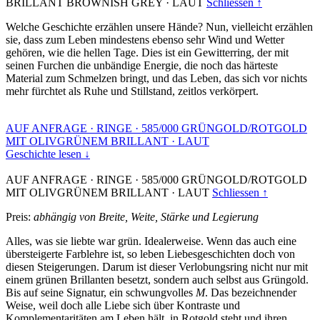
BRILLANT BROWNISH GREY
·
LAUT
Schliessen ↑
Welche Geschichte erzählen unsere Hände? Nun, vielleicht erzählen
sie, dass zum Leben mindestens ebenso sehr Wind und Wetter
gehören, wie die hellen Tage. Dies ist ein Gewitterring, der mit
seinen Furchen die unbändige Energie, die noch das härteste
Material zum Schmelzen bringt, und das Leben, das sich vor nichts
mehr fürchtet als Ruhe und Stillstand, zeitlos verkörpert.
AUF ANFRAGE
·
RINGE
·
585/000 GRÜNGOLD/ROTGOLD
MIT OLIVGRÜNEM BRILLANT
·
LAUT
Geschichte lesen ↓
AUF ANFRAGE
·
RINGE
·
585/000 GRÜNGOLD/ROTGOLD
MIT OLIVGRÜNEM BRILLANT
·
LAUT
Schliessen ↑
Preis:
abhängig von Breite, Weite, Stärke und Legierung
Alles, was sie liebte war grün. Idealerweise. Wenn das auch eine
übersteigerte Farblehre ist, so leben Liebesgeschichten doch von
diesen Steigerungen. Darum ist dieser Verlobungsring nicht nur mit
einem grünen Brillanten besetzt, sondern auch selbst aus Grüngold.
Bis auf seine Signatur, ein schwungvolles
M
. Das bezeichnender
Weise, weil doch alle Liebe sich über Kontraste und
Komplementaritäten am Leben hält, in Rotgold steht und ihren