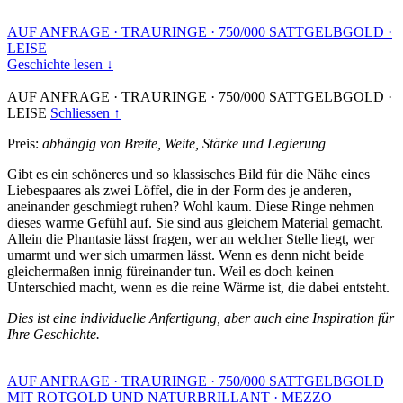
AUF ANFRAGE
·
TRAURINGE
·
750/000 SATTGELBGOLD
·
LEISE
Geschichte lesen ↓
AUF ANFRAGE
·
TRAURINGE
·
750/000 SATTGELBGOLD
·
LEISE
Schliessen ↑
Preis:
abhängig von Breite, Weite, Stärke und Legierung
Gibt es ein schöneres und so klassisches Bild für die Nähe eines
Liebespaares als zwei Löffel, die in der Form des je anderen,
aneinander geschmiegt ruhen? Wohl kaum. Diese Ringe nehmen
dieses warme Gefühl auf. Sie sind aus gleichem Material gemacht.
Allein die Phantasie lässt fragen, wer an welcher Stelle liegt, wer
umarmt und wer sich umarmen lässt. Wenn es denn nicht beide
gleichermaßen innig füreinander tun. Weil es doch keinen
Unterschied macht, wenn es die reine Wärme ist, die dabei entsteht.
Dies ist eine individuelle Anfertigung, aber auch eine Inspiration für
Ihre Geschichte.
AUF ANFRAGE
·
TRAURINGE
·
750/000 SATTGELBGOLD
MIT ROTGOLD UND NATURBRILLANT
·
MEZZO