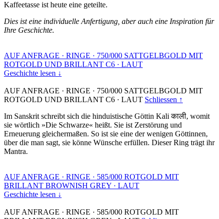
Kaffeetasse ist heute eine geteilte.
Dies ist eine individuelle Anfertigung, aber auch eine Inspiration für
Ihre Geschichte.
AUF ANFRAGE
·
RINGE
·
750/000 SATTGELBGOLD MIT
ROTGOLD UND BRILLANT C6
·
LAUT
Geschichte lesen ↓
AUF ANFRAGE
·
RINGE
·
750/000 SATTGELBGOLD MIT
ROTGOLD UND BRILLANT C6
·
LAUT
Schliessen ↑
Im Sanskrit schreibt sich die hinduistische Göttin Kali काली, womit
sie wörtlich »Die Schwarze« heißt. Sie ist Zerstörung und
Erneuerung gleichermaßen. So ist sie eine der wenigen Göttinnen,
über die man sagt, sie könne Wünsche erfüllen. Dieser Ring trägt ihr
Mantra.
AUF ANFRAGE
·
RINGE
·
585/000 ROTGOLD MIT
BRILLANT BROWNISH GREY
·
LAUT
Geschichte lesen ↓
AUF ANFRAGE
·
RINGE
·
585/000 ROTGOLD MIT