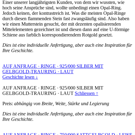
Einer unserer langjährigsten Kunden, von dem wir wussten, wie
hoch seine Ansprüche sind, wollte unbedingt einen Opal-Ring.
Jedoch keinen, der kontrastreich ist. Was die meisten Opal-Ringe
durch diesen flammenden Stein fast zwangsläufig sind. Also haben
wir einen Mutterstein gesucht, der mit dezenten opalisierenden
Mittelelementen gezeichnet ist und diesen dann auf eine U-förmige
Schiene aus farblich korrespondierendem Rotgold gesetzt.
Dies ist eine individuelle Anfertigung, aber auch eine Inspiration für
Ihre Geschichte.
AUF ANFRAGE
·
RINGE
·
925/000 SILBER MIT
GELBGOLD-TRAURING
·
LAUT
Geschichte lesen ↓
AUF ANFRAGE
·
RINGE
·
925/000 SILBER MIT
GELBGOLD-TRAURING
·
LAUT
Schliessen ↑
Preis:
abhängig von Breite, Weite, Stärke und Legierung
Dies ist eine individuelle Anfertigung, aber auch eine Inspiration für
Ihre Geschichte.
AUF ANFRAGE
·
RINGE
·
750/000 SATTGELBGOLD
·
LEISE