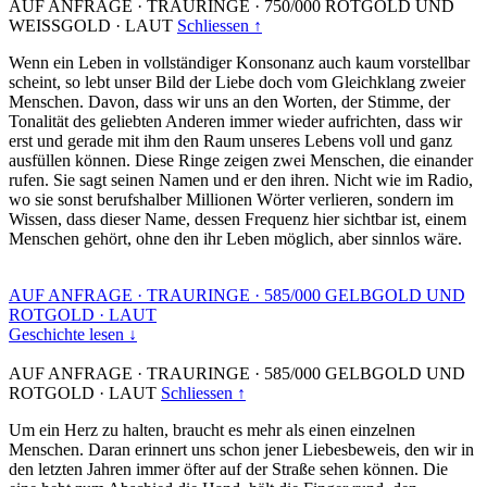
AUF ANFRAGE
·
TRAURINGE
·
750/000 ROTGOLD UND
WEISSGOLD
·
LAUT
Schliessen ↑
Wenn ein Leben in vollständiger Konsonanz auch kaum vorstellbar
scheint, so lebt unser Bild der Liebe doch vom Gleichklang zweier
Menschen. Davon, dass wir uns an den Worten, der Stimme, der
Tonalität des geliebten Anderen immer wieder aufrichten, dass wir
erst und gerade mit ihm den Raum unseres Lebens voll und ganz
ausfüllen können. Diese Ringe zeigen zwei Menschen, die einander
rufen. Sie sagt seinen Namen und er den ihren. Nicht wie im Radio,
wo sie sonst berufshalber Millionen Wörter verlieren, sondern im
Wissen, dass dieser Name, dessen Frequenz hier sichtbar ist, einem
Menschen gehört, ohne den ihr Leben möglich, aber sinnlos wäre.
AUF ANFRAGE
·
TRAURINGE
·
585/000 GELBGOLD UND
ROTGOLD
·
LAUT
Geschichte lesen ↓
AUF ANFRAGE
·
TRAURINGE
·
585/000 GELBGOLD UND
ROTGOLD
·
LAUT
Schliessen ↑
Um ein Herz zu halten, braucht es mehr als einen einzelnen
Menschen. Daran erinnert uns schon jener Liebesbeweis, den wir in
den letzten Jahren immer öfter auf der Straße sehen können. Die