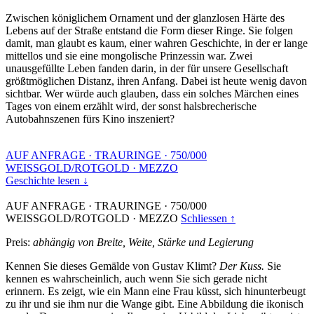
Zwischen königlichem Ornament und der glanzlosen Härte des
Lebens auf der Straße entstand die Form dieser Ringe. Sie folgen
damit, man glaubt es kaum, einer wahren Geschichte, in der er lange
mittellos und sie eine mongolische Prinzessin war. Zwei
unausgefüllte Leben fanden darin, in der für unsere Gesellschaft
größtmöglichen Distanz, ihren Anfang. Dabei ist heute wenig davon
sichtbar. Wer würde auch glauben, dass ein solches Märchen eines
Tages von einem erzählt wird, der sonst halsbrecherische
Autobahnszenen fürs Kino inszeniert?
AUF ANFRAGE
·
TRAURINGE
·
750/000
WEISSGOLD/ROTGOLD
·
MEZZO
Geschichte lesen ↓
AUF ANFRAGE
·
TRAURINGE
·
750/000
WEISSGOLD/ROTGOLD
·
MEZZO
Schliessen ↑
Preis:
abhängig von Breite, Weite, Stärke und Legierung
Kennen Sie dieses Gemälde von Gustav Klimt?
Der Kuss.
Sie
kennen es wahrscheinlich, auch wenn Sie sich gerade nicht
erinnern. Es zeigt, wie ein Mann eine Frau küsst, sich hinunterbeugt
zu ihr und sie ihm nur die Wange gibt. Eine Abbildung die ikonisch