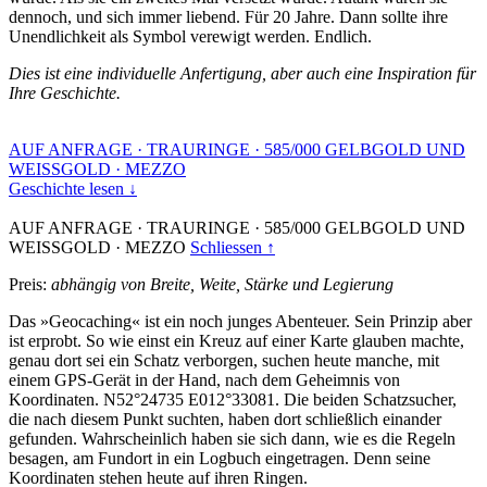
dennoch, und sich immer liebend. Für 20 Jahre. Dann sollte ihre
Unendlichkeit als Symbol verewigt werden. Endlich.
Dies ist eine individuelle Anfertigung, aber auch eine Inspiration für
Ihre Geschichte.
AUF ANFRAGE
·
TRAURINGE
·
585/000 GELBGOLD UND
WEISSGOLD
·
MEZZO
Geschichte lesen ↓
AUF ANFRAGE
·
TRAURINGE
·
585/000 GELBGOLD UND
WEISSGOLD
·
MEZZO
Schliessen ↑
Preis:
abhängig von Breite, Weite, Stärke und Legierung
Das »Geocaching« ist ein noch junges Abenteuer. Sein Prinzip aber
ist erprobt. So wie einst ein Kreuz auf einer Karte glauben machte,
genau dort sei ein Schatz verborgen, suchen heute manche, mit
einem GPS-Gerät in der Hand, nach dem Geheimnis von
Koordinaten. N52°24735 E012°33081. Die beiden Schatzsucher,
die nach diesem Punkt suchten, haben dort schließlich einander
gefunden. Wahrscheinlich haben sie sich dann, wie es die Regeln
besagen, am Fundort in ein Logbuch eingetragen. Denn seine
Koordinaten stehen heute auf ihren Ringen.