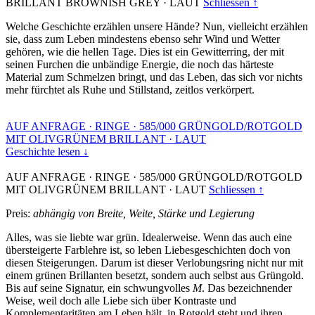
BRILLANT BROWNISH GREY
·
LAUT
Schliessen ↑
Welche Geschichte erzählen unsere Hände? Nun, vielleicht erzählen
sie, dass zum Leben mindestens ebenso sehr Wind und Wetter
gehören, wie die hellen Tage. Dies ist ein Gewitterring, der mit
seinen Furchen die unbändige Energie, die noch das härteste
Material zum Schmelzen bringt, und das Leben, das sich vor nichts
mehr fürchtet als Ruhe und Stillstand, zeitlos verkörpert.
AUF ANFRAGE
·
RINGE
·
585/000 GRÜNGOLD/ROTGOLD
MIT OLIVGRÜNEM BRILLANT
·
LAUT
Geschichte lesen ↓
AUF ANFRAGE
·
RINGE
·
585/000 GRÜNGOLD/ROTGOLD
MIT OLIVGRÜNEM BRILLANT
·
LAUT
Schliessen ↑
Preis:
abhängig von Breite, Weite, Stärke und Legierung
Alles, was sie liebte war grün. Idealerweise. Wenn das auch eine
übersteigerte Farblehre ist, so leben Liebesgeschichten doch von
diesen Steigerungen. Darum ist dieser Verlobungsring nicht nur mit
einem grünen Brillanten besetzt, sondern auch selbst aus Grüngold.
Bis auf seine Signatur, ein schwungvolles
M
. Das bezeichnender
Weise, weil doch alle Liebe sich über Kontraste und
Komplementaritäten am Leben hält, in Rotgold steht und ihren