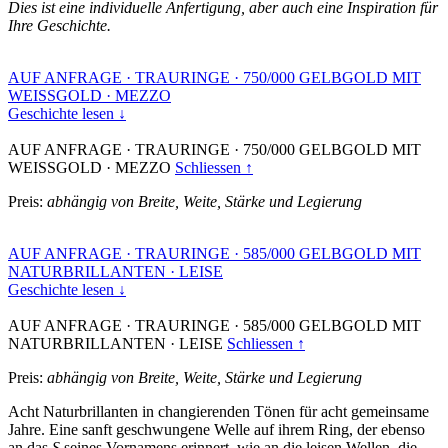
Dies ist eine individuelle Anfertigung, aber auch eine Inspiration für
Ihre Geschichte.
AUF ANFRAGE
·
TRAURINGE
·
750/000 GELBGOLD MIT
WEISSGOLD
·
MEZZO
Geschichte lesen ↓
AUF ANFRAGE
·
TRAURINGE
·
750/000 GELBGOLD MIT
WEISSGOLD
·
MEZZO
Schliessen ↑
Preis:
abhängig von Breite, Weite, Stärke und Legierung
AUF ANFRAGE
·
TRAURINGE
·
585/000 GELBGOLD MIT
NATURBRILLANTEN
·
LEISE
Geschichte lesen ↓
AUF ANFRAGE
·
TRAURINGE
·
585/000 GELBGOLD MIT
NATURBRILLANTEN
·
LEISE
Schliessen ↑
Preis:
abhängig von Breite, Weite, Stärke und Legierung
Acht Naturbrillanten in changierenden Tönen für acht gemeinsame
Jahre. Eine sanft geschwungene Welle auf ihrem Ring, der ebenso
an das
S
seines Vornamens erinnert, wie an die leisen Wellen, die