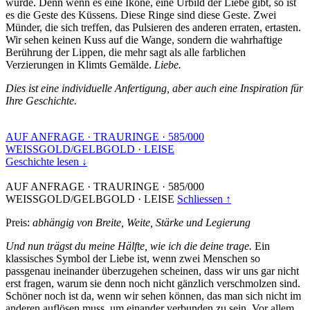
wurde. Denn wenn es eine Ikone, eine Urbild der Liebe gibt, so ist
es die Geste des Küssens. Diese Ringe sind diese Geste. Zwei
Münder, die sich treffen, das Pulsieren des anderen erraten, ertasten.
Wir sehen keinen Kuss auf die Wange, sondern die wahrhaftige
Berührung der Lippen, die mehr sagt als alle farblichen
Verzierungen in Klimts Gemälde.
Liebe.
Dies ist eine individuelle Anfertigung, aber auch eine Inspiration für
Ihre Geschichte.
AUF ANFRAGE
·
TRAURINGE
·
585/000
WEISSGOLD/GELBGOLD
·
LEISE
Geschichte lesen ↓
AUF ANFRAGE
·
TRAURINGE
·
585/000
WEISSGOLD/GELBGOLD
·
LEISE
Schliessen ↑
Preis:
abhängig von Breite, Weite, Stärke und Legierung
Und nun trägst du meine Hälfte, wie ich die deine trage.
Ein
klassisches Symbol der Liebe ist, wenn zwei Menschen so
passgenau ineinander überzugehen scheinen, dass wir uns gar nicht
erst fragen, warum sie denn noch nicht gänzlich verschmolzen sind.
Schöner noch ist da, wenn wir sehen können, das man sich nicht im
anderen auflösen muss, um einander verbunden zu sein. Vor allem,