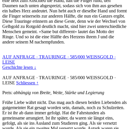
eine hebt zum Abschied die Hand, hält die Finger rund, den
Daumen nach unten abgespreizt, sodass sich von ihm aus gesehen
ein halbes Herz andeutet. Nun hebt auch er dieselbe Hand und formt
die Finger seinerseits zur anderen Hälfte, die nun ein Ganzes ergibt.
Diese Trauringe erinnern an diese Geste, denn wie der Wechsel von
Gelbgold zu Rotgold deutlich macht, sind hier zwei unterschiedliche
Menschen gemeint. »Same but different« lautet das Motto der
Ringe. Und so ist die eine Hälfte des Herzens ihrem J und die
andere seinem M nachempfunden.
AUF ANFRAGE
·
TRAURINGE
·
585/000 WEISSGOLD
·
LEISE
Geschichte lesen ↓
AUF ANFRAGE
·
TRAURINGE
·
585/000 WEISSGOLD
·
LEISE
Schliessen ↑
Preis:
abhängig von Breite, Weite, Stärke und Legierung
Frühe Liebe währt nicht. Das mag auch diesen beiden Liebenden als
gutgemeinter Rat gesagt worden sein, damals, noch zu Schulzeiten.
Er ist ihr ab dann immer gefolgt. Hat die Fahrstunden als
gemeinsame arrangiert. Ist ihr später, da waren sie längst eins,
gefolgt, als sie ins Ausland zum Studieren ging. Als sie versetzt
wurde. Als sie ein zweites Mal versetzt wurde. Autark waren sie