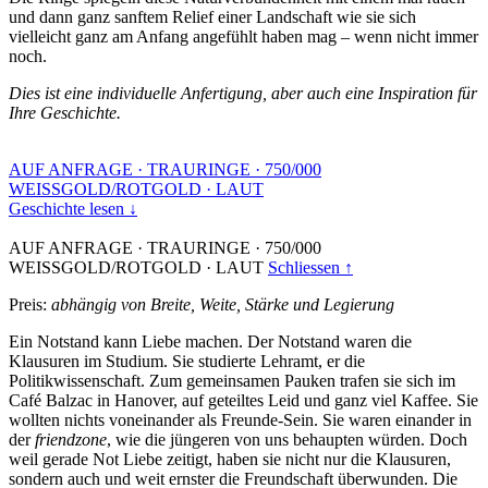
und dann ganz sanftem Relief einer Landschaft wie sie sich
vielleicht ganz am Anfang angefühlt haben mag – wenn nicht immer
noch.
Dies ist eine individuelle Anfertigung, aber auch eine Inspiration für
Ihre Geschichte.
AUF ANFRAGE
·
TRAURINGE
·
750/000
WEISSGOLD/ROTGOLD
·
LAUT
Geschichte lesen ↓
AUF ANFRAGE
·
TRAURINGE
·
750/000
WEISSGOLD/ROTGOLD
·
LAUT
Schliessen ↑
Preis:
abhängig von Breite, Weite, Stärke und Legierung
Ein Notstand kann Liebe machen. Der Notstand waren die
Klausuren im Studium. Sie studierte Lehramt, er die
Politikwissenschaft. Zum gemeinsamen Pauken trafen sie sich im
Café Balzac in Hanover, auf geteiltes Leid und ganz viel Kaffee. Sie
wollten nichts voneinander als Freunde-Sein. Sie waren einander in
der
friendzone
, wie die jüngeren von uns behaupten würden. Doch
weil gerade Not Liebe zeitigt, haben sie nicht nur die Klausuren,
sondern auch und weit ernster die Freundschaft überwunden. Die