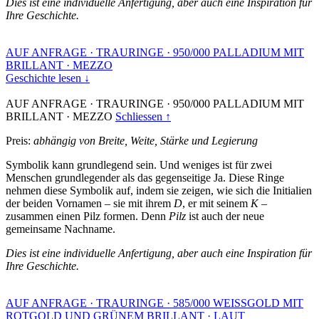
Dies ist eine individuelle Anfertigung, aber auch eine Inspiration für
Ihre Geschichte.
AUF ANFRAGE
·
TRAURINGE
·
950/000 PALLADIUM MIT
BRILLANT
·
MEZZO
Geschichte lesen ↓
AUF ANFRAGE
·
TRAURINGE
·
950/000 PALLADIUM MIT
BRILLANT
·
MEZZO
Schliessen ↑
Preis:
abhängig von Breite, Weite, Stärke und Legierung
Symbolik kann grundlegend sein. Und weniges ist für zwei
Menschen grundlegender als das gegenseitige Ja. Diese Ringe
nehmen diese Symbolik auf, indem sie zeigen, wie sich die Initialien
der beiden Vornamen – sie mit ihrem
D
, er mit seinem
K
–
zusammen einen Pilz formen. Denn
Pilz
ist auch der neue
gemeinsame Nachname.
Dies ist eine individuelle Anfertigung, aber auch eine Inspiration für
Ihre Geschichte.
AUF ANFRAGE
·
TRAURINGE
·
585/000 WEISSGOLD MIT
ROTGOLD UND GRÜNEM BRILLANT
·
LAUT