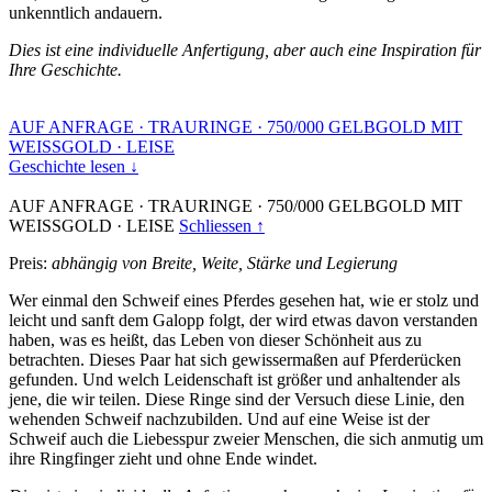
unkenntlich andauern.
Dies ist eine individuelle Anfertigung, aber auch eine Inspiration für
Ihre Geschichte.
AUF ANFRAGE
·
TRAURINGE
·
750/000 GELBGOLD MIT
WEISSGOLD
·
LEISE
Geschichte lesen ↓
AUF ANFRAGE
·
TRAURINGE
·
750/000 GELBGOLD MIT
WEISSGOLD
·
LEISE
Schliessen ↑
Preis:
abhängig von Breite, Weite, Stärke und Legierung
Wer einmal den Schweif eines Pferdes gesehen hat, wie er stolz und
leicht und sanft dem Galopp folgt, der wird etwas davon verstanden
haben, was es heißt, das Leben von dieser Schönheit aus zu
betrachten. Dieses Paar hat sich gewissermaßen auf Pferderücken
gefunden. Und welch Leidenschaft ist größer und anhaltender als
jene, die wir teilen. Diese Ringe sind der Versuch diese Linie, den
wehenden Schweif nachzubilden. Und auf eine Weise ist der
Schweif auch die Liebesspur zweier Menschen, die sich anmutig um
ihre Ringfinger zieht und ohne Ende windet.