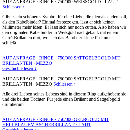
AUF ANFRAGE
·
RINGE
·
750/000 WEISSGOLD
·
LAUT
Schliessen ↑
Gibt es ein schöneres Symbol für eine Liebe, die niemals enden soll,
als den Kabelbinder? Einmal festgezogen, lässt er sich keinen
Millimeter mehr lösen. Er lässt sich nur noch cutten. Also haben wir
den originalen Kabelbinder in Weißgold nachgebaut, mit einem
Carré-Brillanten dort, wo sich das Band der Liebe für immer
schließt.
AUF ANFRAGE
·
RINGE
·
750/000 SATTGELBGOLD MIT
BRILLANTEN
·
MEZZO
Geschichte lesen ↓
AUF ANFRAGE
·
RINGE
·
750/000 SATTGELBGOLD MIT
BRILLANTEN
·
MEZZO
Schliessen ↑
Alle drei Lieben seines Lebens sind in diesem Ring aufgehoben: sie
und die beiden Töchter. Für jede einen Brillant und Sattgelbgold
drumherum.
AUF ANFRAGE
·
RINGE
·
750/000 GELBGOLD MIT
HELLBLAUEM ASCHEBRILLANT
·
LAUT
Geschichte lesen ↓