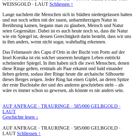
WEISSGOLD
·
LAUT
Schliessen ↑
Lange nachdem die Menschen sich in Städten niedergelassen hatten
und nur noch selten mit der rauen, unbarmherzigen Natur in
Berührung kamen, begann man zu glauben, Mensch und Natur
seien Gegensätze. Dabei ist es auch heute noch so, dass die Natur
wie ein Spiegel ist, dessen Gerechtigkeit darin besteht, dass wir uns
in ihm anders, wenn nicht sogar, wahrhaftig erkennen.
Das Felsmassiv des Capu d‘Orto in der Bucht von Porto auf der
Insel Korsika ist ein solcher unserem heutigen Leben entrückt
scheinender Spiegel. In ihm haben sich die zwei Menschen, denen
diese Ringe gelten, erstmals als Paar erkannt und bald einander
lieben gelernt, sodass ihre Ringe heute die archaische Silhouette
dieses Berges zeigen. Jeder Ring hat einen Gipfel, an deren Spitze
der erste Buchstabe der und des anderen geschrieben steht – als
wäre es immer schon so gewesen, als könnte es nie anders sein.
AUF ANFRAGE
·
TRAURINGE
·
585/000 GELBGOLD
·
LAUT
Geschichte lesen ↓
AUF ANFRAGE
·
TRAURINGE
·
585/000 GELBGOLD
·
LAUT
Schliessen ↑