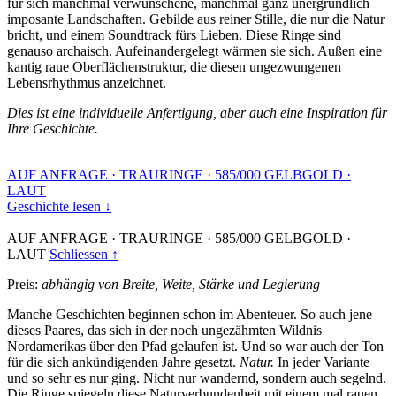
für sich manchmal verwunschene, manchmal ganz unergründlich
imposante Landschaften. Gebilde aus reiner Stille, die nur die Natur
bricht, und einem Soundtrack fürs Lieben. Diese Ringe sind
genauso archaisch. Aufeinandergelegt wärmen sie sich. Außen eine
kantig raue Oberflächenstruktur, die diesen ungezwungenen
Lebensrhythmus anzeichnet.
Dies ist eine individuelle Anfertigung, aber auch eine Inspiration für
Ihre Geschichte.
AUF ANFRAGE
·
TRAURINGE
·
585/000 GELBGOLD
·
LAUT
Geschichte lesen ↓
AUF ANFRAGE
·
TRAURINGE
·
585/000 GELBGOLD
·
LAUT
Schliessen ↑
Preis:
abhängig von Breite, Weite, Stärke und Legierung
Manche Geschichten beginnen schon im Abenteuer. So auch jene
dieses Paares, das sich in der noch ungezähmten Wildnis
Nordamerikas über den Pfad gelaufen ist. Und so war auch der Ton
für die sich ankündigenden Jahre gesetzt.
Natur.
In jeder Variante
und so sehr es nur ging. Nicht nur wandernd, sondern auch segelnd.
Die Ringe spiegeln diese Naturverbundenheit mit einem mal rauen