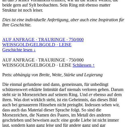
beide gern auf Sylt beobachten. Sein Ring mit ebenso matter
Struktur ist noch leiser.
Dies ist eine individuelle Anfertigung, aber auch eine Inspiration für
Ihre Geschichte.
AUF ANFRAGE
·
TRAURINGE
·
750/000
WEISSGOLD/GELBGOLD
·
LEISE
Geschichte lesen ↓
AUF ANFRAGE
·
TRAURINGE
·
750/000
WEISSGOLD/GELBGOLD
·
LEISE
Schliessen ↑
Preis:
abhängig von Breite, Weite, Stärke und Legierung
Die einmal gefundene und dann, gemeinsam, für unbedingt
schützenswert erklärte Intimität darf niemals verloren gehen. Darum
steht
sie
in Morsezeichen auf seinem Ring. Und
er
ebenso auf dem
ihren. Was dort wirklich steht, ist ein Geheimnis, das dieses Bild
auch bei genauerem Hinsehen nicht preisgibt. Indessen sehen wir,
dass auch das Material dieser Sprache folgt. So sind die
Morsezeichen, die Namen des Paares, im Metall des anderen
geschrieben und beweisen auch: eine große Liebe ist nicht immer
laut, sondern kann ganz leise und für andere ganz und gar