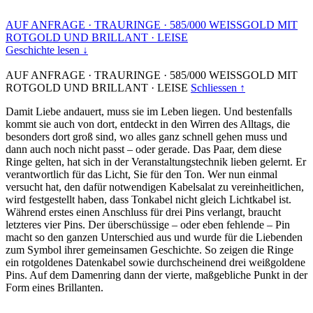
AUF ANFRAGE
·
TRAURINGE
·
585/000 WEISSGOLD MIT
ROTGOLD UND BRILLANT
·
LEISE
Geschichte lesen ↓
AUF ANFRAGE
·
TRAURINGE
·
585/000 WEISSGOLD MIT
ROTGOLD UND BRILLANT
·
LEISE
Schliessen ↑
Damit Liebe andauert, muss sie im Leben liegen. Und bestenfalls
kommt sie auch von dort, entdeckt in den Wirren des Alltags, die
besonders dort groß sind, wo alles ganz schnell gehen muss und
dann auch noch nicht passt – oder gerade. Das Paar, dem diese
Ringe gelten, hat sich in der Veranstaltungstechnik lieben gelernt. Er
verantwortlich für das Licht, Sie für den Ton. Wer nun einmal
versucht hat, den dafür notwendigen Kabelsalat zu vereinheitlichen,
wird festgestellt haben, dass Tonkabel nicht gleich Lichtkabel ist.
Während erstes einen Anschluss für drei Pins verlangt, braucht
letzteres vier Pins. Der überschüssige – oder eben fehlende – Pin
macht so den ganzen Unterschied aus und wurde für die Liebenden
zum Symbol ihrer gemeinsamen Geschichte. So zeigen die Ringe
ein rotgoldenes Datenkabel sowie durchscheinend drei weißgoldene
Pins. Auf dem Damenring dann der vierte, maßgebliche Punkt in der
Form eines Brillanten.