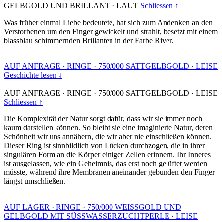
GELBGOLD UND BRILLANT
·
LAUT
Schliessen ↑
Was früher einmal Liebe bedeutete, hat sich zum Andenken an den
Verstorbenen um den Finger gewickelt und strahlt, besetzt mit einem
blassblau schimmernden Brillanten in der Farbe River.
AUF ANFRAGE
·
RINGE
·
750/000 SATTGELBGOLD
·
LEISE
Geschichte lesen ↓
AUF ANFRAGE
·
RINGE
·
750/000 SATTGELBGOLD
·
LEISE
Schliessen ↑
Die Komplexität der Natur sorgt dafür, dass wir sie immer noch
kaum darstellen können. So bleibt sie eine imaginierte Natur, deren
Schönheit wir uns annähern, die wir aber nie einschließen können.
Dieser Ring ist sinnbildlich von Lücken durchzogen, die in ihrer
singulären Form an die Körper einiger Zellen erinnern. Ihr Inneres
ist ausgelassen, wie ein Geheimnis, das erst noch gelüftet werden
müsste, während ihre Membranen aneinander gebunden den Finger
längst umschließen.
AUF LAGER
·
RINGE
·
750/000 WEISSGOLD UND
GELBGOLD MIT SÜSSWASSERZUCHTPERLE
·
LEISE