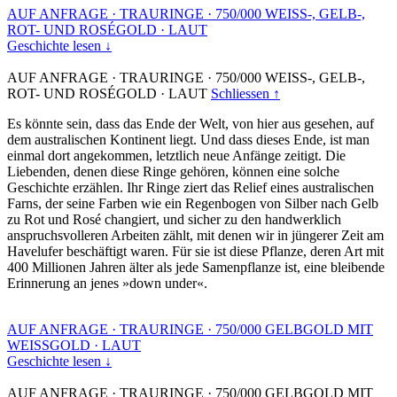
AUF ANFRAGE
·
TRAURINGE
·
750/000 WEISS-, GELB-,
ROT- UND ROSÉGOLD
·
LAUT
Geschichte lesen ↓
AUF ANFRAGE
·
TRAURINGE
·
750/000 WEISS-, GELB-,
ROT- UND ROSÉGOLD
·
LAUT
Schliessen ↑
Es könnte sein, dass das Ende der Welt, von hier aus gesehen, auf
dem australischen Kontinent liegt. Und dass dieses Ende, ist man
einmal dort angekommen, letztlich neue Anfänge zeitigt. Die
Liebenden, denen diese Ringe gehören, können eine solche
Geschichte erzählen. Ihr Ringe ziert das Relief eines australischen
Farns, der seine Farben wie ein Regenbogen von Silber nach Gelb
zu Rot und Rosé changiert, und sicher zu den handwerklich
anspruchsvolleren Arbeiten zählt, mit denen wir in jüngerer Zeit am
Havelufer beschäftigt waren. Für sie ist diese Pflanze, deren Art mit
400 Millionen Jahren älter als jede Samenpflanze ist, eine bleibende
Erinnerung an jenes »down under«.
AUF ANFRAGE
·
TRAURINGE
·
750/000 GELBGOLD MIT
WEISSGOLD
·
LAUT
Geschichte lesen ↓
AUF ANFRAGE
·
TRAURINGE
·
750/000 GELBGOLD MIT