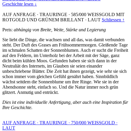
Geschichte lesen ↓
AUF ANFRAGE
·
TRAURINGE
·
585/000 WEISSGOLD MIT
ROTGOLD UND GRÜNEM BRILLANT
·
LAUT
Schliessen ↑
Preis:
abhängig von Breite, Weite, Stärke und Legierung
Sie liebt die Dinge, die wachsen und all das, was damit verbunden
steht. Der Duft des Grases am Frühsommermorgen. Gleißende Tage
im schmalen Schatten der Sonnenblumen. Auch er sucht die Freiheit
auf den Feldern, im Unterholz bei der Arbeit mit der Säge, ganz
dicht beim kühlen Moos. Gefunden haben sie sich dann in der
Neutraliät des Internets, im Glauben sie seien einander
unbeschriebene Blätter. Die Zeit hat ihnen gezeigt, wie sehr sie sich
schon immer vom gleichen Gefühl genährt haben. Sinnbildlich
wächst seitdem die Sonnenblume um ihre Ringe. Wie sie in der
Abendsonne steht, einfach so. Und die Natur immer noch grün
glitzert. Anmutig und entrückt.
Dies ist eine individuelle Anfertigung, aber auch eine Inspiration für
Ihre Geschichte.
AUF ANFRAGE
·
TRAURINGE
·
750/000 WEISSGOLD
·
LAUT