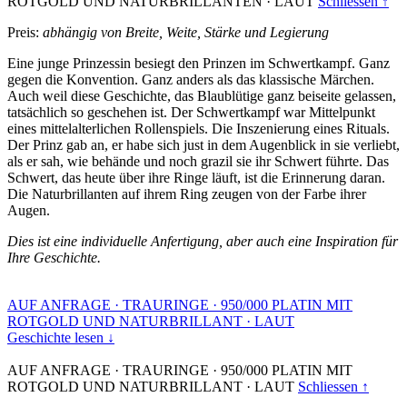
ROTGOLD UND NATURBRILLANTEN
·
LAUT
Schliessen ↑
Preis:
abhängig von Breite, Weite, Stärke und Legierung
Eine junge Prinzessin besiegt den Prinzen im Schwertkampf. Ganz
gegen die Konvention. Ganz anders als das klassische Märchen.
Auch weil diese Geschichte, das Blaublütige ganz beiseite gelassen,
tatsächlich so geschehen ist. Der Schwertkampf war Mittelpunkt
eines mittelalterlichen Rollenspiels. Die Inszenierung eines Rituals.
Der Prinz gab an, er habe sich just in dem Augenblick in sie verliebt,
als er sah, wie behände und noch grazil sie ihr Schwert führte. Das
Schwert, das heute über ihre Ringe läuft, ist die Erinnerung daran.
Die Naturbrillanten auf ihrem Ring zeugen von der Farbe ihrer
Augen.
Dies ist eine individuelle Anfertigung, aber auch eine Inspiration für
Ihre Geschichte.
AUF ANFRAGE
·
TRAURINGE
·
950/000 PLATIN MIT
ROTGOLD UND NATURBRILLANT
·
LAUT
Geschichte lesen ↓
AUF ANFRAGE
·
TRAURINGE
·
950/000 PLATIN MIT
ROTGOLD UND NATURBRILLANT
·
LAUT
Schliessen ↑