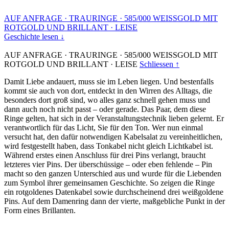
AUF ANFRAGE
·
TRAURINGE
·
585/000 WEISSGOLD MIT
ROTGOLD UND BRILLANT
·
LEISE
Geschichte lesen ↓
AUF ANFRAGE
·
TRAURINGE
·
585/000 WEISSGOLD MIT
ROTGOLD UND BRILLANT
·
LEISE
Schliessen ↑
Damit Liebe andauert, muss sie im Leben liegen. Und bestenfalls
kommt sie auch von dort, entdeckt in den Wirren des Alltags, die
besonders dort groß sind, wo alles ganz schnell gehen muss und
dann auch noch nicht passt – oder gerade. Das Paar, dem diese
Ringe gelten, hat sich in der Veranstaltungstechnik lieben gelernt. Er
verantwortlich für das Licht, Sie für den Ton. Wer nun einmal
versucht hat, den dafür notwendigen Kabelsalat zu vereinheitlichen,
wird festgestellt haben, dass Tonkabel nicht gleich Lichtkabel ist.
Während erstes einen Anschluss für drei Pins verlangt, braucht
letzteres vier Pins. Der überschüssige – oder eben fehlende – Pin
macht so den ganzen Unterschied aus und wurde für die Liebenden
zum Symbol ihrer gemeinsamen Geschichte. So zeigen die Ringe
ein rotgoldenes Datenkabel sowie durchscheinend drei weißgoldene
Pins. Auf dem Damenring dann der vierte, maßgebliche Punkt in der
Form eines Brillanten.