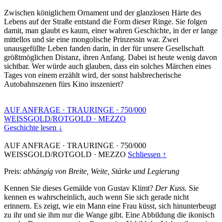
Zwischen königlichem Ornament und der glanzlosen Härte des
Lebens auf der Straße entstand die Form dieser Ringe. Sie folgen
damit, man glaubt es kaum, einer wahren Geschichte, in der er lange
mittellos und sie eine mongolische Prinzessin war. Zwei
unausgefüllte Leben fanden darin, in der für unsere Gesellschaft
größtmöglichen Distanz, ihren Anfang. Dabei ist heute wenig davon
sichtbar. Wer würde auch glauben, dass ein solches Märchen eines
Tages von einem erzählt wird, der sonst halsbrecherische
Autobahnszenen fürs Kino inszeniert?
AUF ANFRAGE
·
TRAURINGE
·
750/000
WEISSGOLD/ROTGOLD
·
MEZZO
Geschichte lesen ↓
AUF ANFRAGE
·
TRAURINGE
·
750/000
WEISSGOLD/ROTGOLD
·
MEZZO
Schliessen ↑
Preis:
abhängig von Breite, Weite, Stärke und Legierung
Kennen Sie dieses Gemälde von Gustav Klimt?
Der Kuss.
Sie
kennen es wahrscheinlich, auch wenn Sie sich gerade nicht
erinnern. Es zeigt, wie ein Mann eine Frau küsst, sich hinunterbeugt
zu ihr und sie ihm nur die Wange gibt. Eine Abbildung die ikonisch