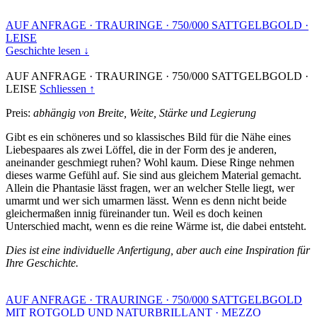
AUF ANFRAGE
·
TRAURINGE
·
750/000 SATTGELBGOLD
·
LEISE
Geschichte lesen ↓
AUF ANFRAGE
·
TRAURINGE
·
750/000 SATTGELBGOLD
·
LEISE
Schliessen ↑
Preis:
abhängig von Breite, Weite, Stärke und Legierung
Gibt es ein schöneres und so klassisches Bild für die Nähe eines
Liebespaares als zwei Löffel, die in der Form des je anderen,
aneinander geschmiegt ruhen? Wohl kaum. Diese Ringe nehmen
dieses warme Gefühl auf. Sie sind aus gleichem Material gemacht.
Allein die Phantasie lässt fragen, wer an welcher Stelle liegt, wer
umarmt und wer sich umarmen lässt. Wenn es denn nicht beide
gleichermaßen innig füreinander tun. Weil es doch keinen
Unterschied macht, wenn es die reine Wärme ist, die dabei entsteht.
Dies ist eine individuelle Anfertigung, aber auch eine Inspiration für
Ihre Geschichte.
AUF ANFRAGE
·
TRAURINGE
·
750/000 SATTGELBGOLD
MIT ROTGOLD UND NATURBRILLANT
·
MEZZO