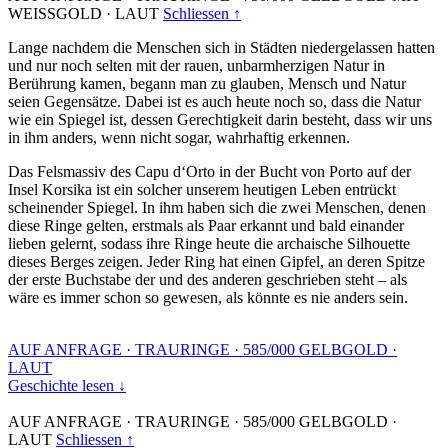
WEISSGOLD
·
LAUT
Schliessen ↑
Lange nachdem die Menschen sich in Städten niedergelassen hatten
und nur noch selten mit der rauen, unbarmherzigen Natur in
Berührung kamen, begann man zu glauben, Mensch und Natur
seien Gegensätze. Dabei ist es auch heute noch so, dass die Natur
wie ein Spiegel ist, dessen Gerechtigkeit darin besteht, dass wir uns
in ihm anders, wenn nicht sogar, wahrhaftig erkennen.
Das Felsmassiv des Capu d‘Orto in der Bucht von Porto auf der
Insel Korsika ist ein solcher unserem heutigen Leben entrückt
scheinender Spiegel. In ihm haben sich die zwei Menschen, denen
diese Ringe gelten, erstmals als Paar erkannt und bald einander
lieben gelernt, sodass ihre Ringe heute die archaische Silhouette
dieses Berges zeigen. Jeder Ring hat einen Gipfel, an deren Spitze
der erste Buchstabe der und des anderen geschrieben steht – als
wäre es immer schon so gewesen, als könnte es nie anders sein.
AUF ANFRAGE
·
TRAURINGE
·
585/000 GELBGOLD
·
LAUT
Geschichte lesen ↓
AUF ANFRAGE
·
TRAURINGE
·
585/000 GELBGOLD
·
LAUT
Schliessen ↑