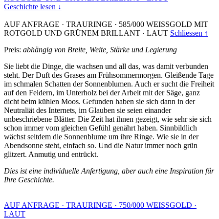
Geschichte lesen ↓
AUF ANFRAGE
·
TRAURINGE
·
585/000 WEISSGOLD MIT
ROTGOLD UND GRÜNEM BRILLANT
·
LAUT
Schliessen ↑
Preis:
abhängig von Breite, Weite, Stärke und Legierung
Sie liebt die Dinge, die wachsen und all das, was damit verbunden
steht. Der Duft des Grases am Frühsommermorgen. Gleißende Tage
im schmalen Schatten der Sonnenblumen. Auch er sucht die Freiheit
auf den Feldern, im Unterholz bei der Arbeit mit der Säge, ganz
dicht beim kühlen Moos. Gefunden haben sie sich dann in der
Neutraliät des Internets, im Glauben sie seien einander
unbeschriebene Blätter. Die Zeit hat ihnen gezeigt, wie sehr sie sich
schon immer vom gleichen Gefühl genährt haben. Sinnbildlich
wächst seitdem die Sonnenblume um ihre Ringe. Wie sie in der
Abendsonne steht, einfach so. Und die Natur immer noch grün
glitzert. Anmutig und entrückt.
Dies ist eine individuelle Anfertigung, aber auch eine Inspiration für
Ihre Geschichte.
AUF ANFRAGE
·
TRAURINGE
·
750/000 WEISSGOLD
·
LAUT