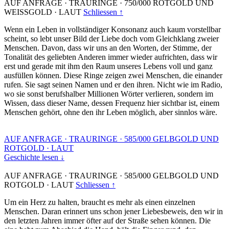
AUF ANFRAGE
·
TRAURINGE
·
750/000 ROTGOLD UND
WEISSGOLD
·
LAUT
Schliessen ↑
Wenn ein Leben in vollständiger Konsonanz auch kaum vorstellbar
scheint, so lebt unser Bild der Liebe doch vom Gleichklang zweier
Menschen. Davon, dass wir uns an den Worten, der Stimme, der
Tonalität des geliebten Anderen immer wieder aufrichten, dass wir
erst und gerade mit ihm den Raum unseres Lebens voll und ganz
ausfüllen können. Diese Ringe zeigen zwei Menschen, die einander
rufen. Sie sagt seinen Namen und er den ihren. Nicht wie im Radio,
wo sie sonst berufshalber Millionen Wörter verlieren, sondern im
Wissen, dass dieser Name, dessen Frequenz hier sichtbar ist, einem
Menschen gehört, ohne den ihr Leben möglich, aber sinnlos wäre.
AUF ANFRAGE
·
TRAURINGE
·
585/000 GELBGOLD UND
ROTGOLD
·
LAUT
Geschichte lesen ↓
AUF ANFRAGE
·
TRAURINGE
·
585/000 GELBGOLD UND
ROTGOLD
·
LAUT
Schliessen ↑
Um ein Herz zu halten, braucht es mehr als einen einzelnen
Menschen. Daran erinnert uns schon jener Liebesbeweis, den wir in
den letzten Jahren immer öfter auf der Straße sehen können. Die