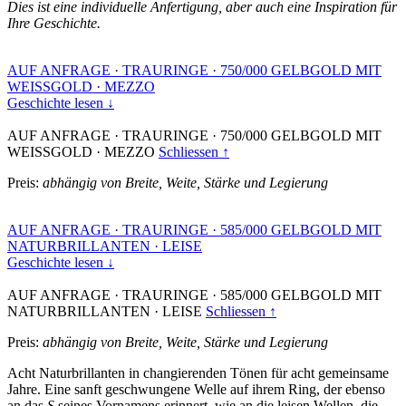
Dies ist eine individuelle Anfertigung, aber auch eine Inspiration für
Ihre Geschichte.
AUF ANFRAGE
·
TRAURINGE
·
750/000 GELBGOLD MIT
WEISSGOLD
·
MEZZO
Geschichte lesen ↓
AUF ANFRAGE
·
TRAURINGE
·
750/000 GELBGOLD MIT
WEISSGOLD
·
MEZZO
Schliessen ↑
Preis:
abhängig von Breite, Weite, Stärke und Legierung
AUF ANFRAGE
·
TRAURINGE
·
585/000 GELBGOLD MIT
NATURBRILLANTEN
·
LEISE
Geschichte lesen ↓
AUF ANFRAGE
·
TRAURINGE
·
585/000 GELBGOLD MIT
NATURBRILLANTEN
·
LEISE
Schliessen ↑
Preis:
abhängig von Breite, Weite, Stärke und Legierung
Acht Naturbrillanten in changierenden Tönen für acht gemeinsame
Jahre. Eine sanft geschwungene Welle auf ihrem Ring, der ebenso
an das
S
seines Vornamens erinnert, wie an die leisen Wellen, die