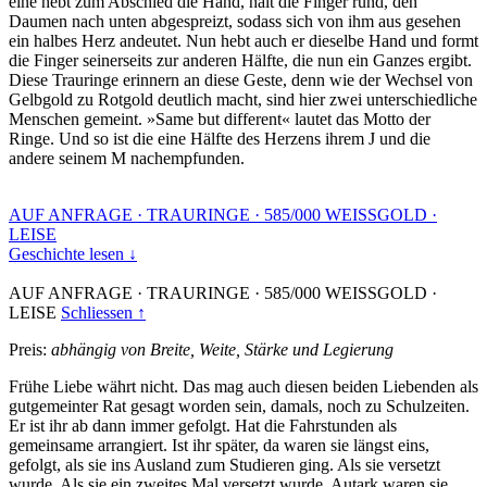
eine hebt zum Abschied die Hand, hält die Finger rund, den
Daumen nach unten abgespreizt, sodass sich von ihm aus gesehen
ein halbes Herz andeutet. Nun hebt auch er dieselbe Hand und formt
die Finger seinerseits zur anderen Hälfte, die nun ein Ganzes ergibt.
Diese Trauringe erinnern an diese Geste, denn wie der Wechsel von
Gelbgold zu Rotgold deutlich macht, sind hier zwei unterschiedliche
Menschen gemeint. »Same but different« lautet das Motto der
Ringe. Und so ist die eine Hälfte des Herzens ihrem J und die
andere seinem M nachempfunden.
AUF ANFRAGE
·
TRAURINGE
·
585/000 WEISSGOLD
·
LEISE
Geschichte lesen ↓
AUF ANFRAGE
·
TRAURINGE
·
585/000 WEISSGOLD
·
LEISE
Schliessen ↑
Preis:
abhängig von Breite, Weite, Stärke und Legierung
Frühe Liebe währt nicht. Das mag auch diesen beiden Liebenden als
gutgemeinter Rat gesagt worden sein, damals, noch zu Schulzeiten.
Er ist ihr ab dann immer gefolgt. Hat die Fahrstunden als
gemeinsame arrangiert. Ist ihr später, da waren sie längst eins,
gefolgt, als sie ins Ausland zum Studieren ging. Als sie versetzt
wurde. Als sie ein zweites Mal versetzt wurde. Autark waren sie