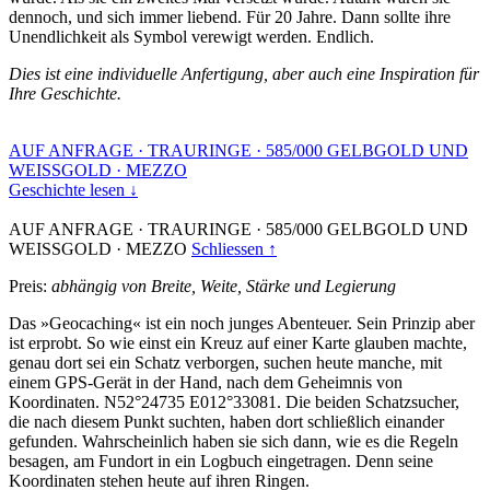
dennoch, und sich immer liebend. Für 20 Jahre. Dann sollte ihre
Unendlichkeit als Symbol verewigt werden. Endlich.
Dies ist eine individuelle Anfertigung, aber auch eine Inspiration für
Ihre Geschichte.
AUF ANFRAGE
·
TRAURINGE
·
585/000 GELBGOLD UND
WEISSGOLD
·
MEZZO
Geschichte lesen ↓
AUF ANFRAGE
·
TRAURINGE
·
585/000 GELBGOLD UND
WEISSGOLD
·
MEZZO
Schliessen ↑
Preis:
abhängig von Breite, Weite, Stärke und Legierung
Das »Geocaching« ist ein noch junges Abenteuer. Sein Prinzip aber
ist erprobt. So wie einst ein Kreuz auf einer Karte glauben machte,
genau dort sei ein Schatz verborgen, suchen heute manche, mit
einem GPS-Gerät in der Hand, nach dem Geheimnis von
Koordinaten. N52°24735 E012°33081. Die beiden Schatzsucher,
die nach diesem Punkt suchten, haben dort schließlich einander
gefunden. Wahrscheinlich haben sie sich dann, wie es die Regeln
besagen, am Fundort in ein Logbuch eingetragen. Denn seine
Koordinaten stehen heute auf ihren Ringen.