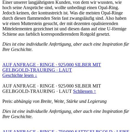
Einer unserer langjährigsten Kunden, von dem wir wussten, wie
hoch seine Ansprüche sind, wollte unbedingt einen Opal-Ring.
Jedoch keinen, der kontrastreich ist. Was die meisten Opal-Ringe
durch diesen flammenden Stein fast zwangsläufig sind. Also haben
wir einen Mutterstein gesucht, der mit dezenten opalisierenden
Mittelelementen gezeichnet ist und diesen dann auf eine U-förmige
Schiene aus farblich korrespondierendem Rotgold gesetzt.
Dies ist eine individuelle Anfertigung, aber auch eine Inspiration für
Ihre Geschichte.
AUF ANFRAGE
·
RINGE
·
925/000 SILBER MIT
GELBGOLD-TRAURING
·
LAUT
Geschichte lesen ↓
AUF ANFRAGE
·
RINGE
·
925/000 SILBER MIT
GELBGOLD-TRAURING
·
LAUT
Schliessen ↑
Preis:
abhängig von Breite, Weite, Stärke und Legierung
Dies ist eine individuelle Anfertigung, aber auch eine Inspiration für
Ihre Geschichte.
AUF ANFRAGE
·
RINGE
·
750/000 SATTGELBGOLD
·
LEISE