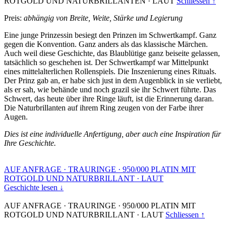
ROTGOLD UND NATURBRILLANTEN
·
LAUT
Schliessen ↑
Preis:
abhängig von Breite, Weite, Stärke und Legierung
Eine junge Prinzessin besiegt den Prinzen im Schwertkampf. Ganz
gegen die Konvention. Ganz anders als das klassische Märchen.
Auch weil diese Geschichte, das Blaublütige ganz beiseite gelassen,
tatsächlich so geschehen ist. Der Schwertkampf war Mittelpunkt
eines mittelalterlichen Rollenspiels. Die Inszenierung eines Rituals.
Der Prinz gab an, er habe sich just in dem Augenblick in sie verliebt,
als er sah, wie behände und noch grazil sie ihr Schwert führte. Das
Schwert, das heute über ihre Ringe läuft, ist die Erinnerung daran.
Die Naturbrillanten auf ihrem Ring zeugen von der Farbe ihrer
Augen.
Dies ist eine individuelle Anfertigung, aber auch eine Inspiration für
Ihre Geschichte.
AUF ANFRAGE
·
TRAURINGE
·
950/000 PLATIN MIT
ROTGOLD UND NATURBRILLANT
·
LAUT
Geschichte lesen ↓
AUF ANFRAGE
·
TRAURINGE
·
950/000 PLATIN MIT
ROTGOLD UND NATURBRILLANT
·
LAUT
Schliessen ↑