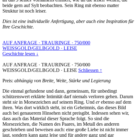
beide gern auf Sylt beobachten. Sein Ring mit ebenso matter
Struktur ist noch leiser.
Dies ist eine individuelle Anfertigung, aber auch eine Inspiration für
Ihre Geschichte.
AUF ANFRAGE
·
TRAURINGE
·
750/000
WEISSGOLD/GELBGOLD
·
LEISE
Geschichte lesen ↓
AUF ANFRAGE
·
TRAURINGE
·
750/000
WEISSGOLD/GELBGOLD
·
LEISE
Schliessen ↑
Preis:
abhängig von Breite, Weite, Stärke und Legierung
Die einmal gefundene und dann, gemeinsam, für unbedingt
schützenswert erklärte Intimität darf niemals verloren gehen. Darum
steht
sie
in Morsezeichen auf seinem Ring. Und
er
ebenso auf dem
ihren. Was dort wirklich steht, ist ein Geheimnis, das dieses Bild
auch bei genauerem Hinsehen nicht preisgibt. Indessen sehen wir,
dass auch das Material dieser Sprache folgt. So sind die
Morsezeichen, die Namen des Paares, im Metall des anderen
geschrieben und beweisen auch: eine große Liebe ist nicht immer
laut, sondern kann ganz leise und für andere ganz und gar