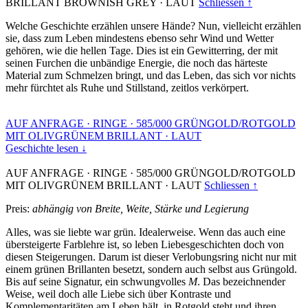
BRILLANT BROWNISH GREY
·
LAUT
Schliessen ↑
Welche Geschichte erzählen unsere Hände? Nun, vielleicht erzählen
sie, dass zum Leben mindestens ebenso sehr Wind und Wetter
gehören, wie die hellen Tage. Dies ist ein Gewitterring, der mit
seinen Furchen die unbändige Energie, die noch das härteste
Material zum Schmelzen bringt, und das Leben, das sich vor nichts
mehr fürchtet als Ruhe und Stillstand, zeitlos verkörpert.
AUF ANFRAGE
·
RINGE
·
585/000 GRÜNGOLD/ROTGOLD
MIT OLIVGRÜNEM BRILLANT
·
LAUT
Geschichte lesen ↓
AUF ANFRAGE
·
RINGE
·
585/000 GRÜNGOLD/ROTGOLD
MIT OLIVGRÜNEM BRILLANT
·
LAUT
Schliessen ↑
Preis:
abhängig von Breite, Weite, Stärke und Legierung
Alles, was sie liebte war grün. Idealerweise. Wenn das auch eine
übersteigerte Farblehre ist, so leben Liebesgeschichten doch von
diesen Steigerungen. Darum ist dieser Verlobungsring nicht nur mit
einem grünen Brillanten besetzt, sondern auch selbst aus Grüngold.
Bis auf seine Signatur, ein schwungvolles
M
. Das bezeichnender
Weise, weil doch alle Liebe sich über Kontraste und
Komplementaritäten am Leben hält, in Rotgold steht und ihren