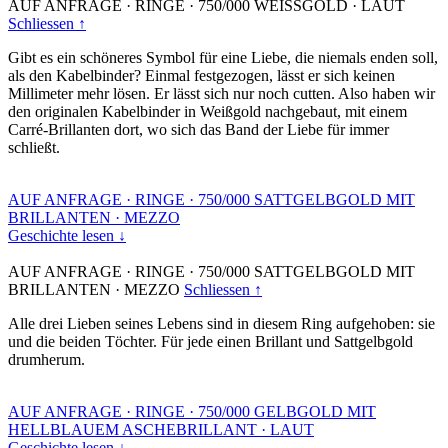
AUF ANFRAGE
·
RINGE
·
750/000 WEISSGOLD
·
LAUT
Schliessen ↑
Gibt es ein schöneres Symbol für eine Liebe, die niemals enden soll,
als den Kabelbinder? Einmal festgezogen, lässt er sich keinen
Millimeter mehr lösen. Er lässt sich nur noch cutten. Also haben wir
den originalen Kabelbinder in Weißgold nachgebaut, mit einem
Carré-Brillanten dort, wo sich das Band der Liebe für immer
schließt.
AUF ANFRAGE
·
RINGE
·
750/000 SATTGELBGOLD MIT
BRILLANTEN
·
MEZZO
Geschichte lesen ↓
AUF ANFRAGE
·
RINGE
·
750/000 SATTGELBGOLD MIT
BRILLANTEN
·
MEZZO
Schliessen ↑
Alle drei Lieben seines Lebens sind in diesem Ring aufgehoben: sie
und die beiden Töchter. Für jede einen Brillant und Sattgelbgold
drumherum.
AUF ANFRAGE
·
RINGE
·
750/000 GELBGOLD MIT
HELLBLAUEM ASCHEBRILLANT
·
LAUT
Geschichte lesen ↓