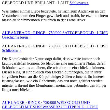
GELBGOLD UND BRILLANT
·
LAUT
Schliessen ↑
Was früher einmal Liebe bedeutete, hat sich zum Andenken an den
Verstorbenen um den Finger gewickelt und strahlt, besetzt mit einem
blassblau schimmernden Brillanten in der Farbe River.
AUF ANFRAGE
·
RINGE
·
750/000 SATTGELBGOLD
·
LEISE
Geschichte lesen ↓
AUF ANFRAGE
·
RINGE
·
750/000 SATTGELBGOLD
·
LEISE
Schliessen ↑
Die Komplexität der Natur sorgt dafür, dass wir sie immer noch
kaum darstellen können. So bleibt sie eine imaginierte Natur, deren
Schönheit wir uns annähern, die wir aber nie einschließen können.
Dieser Ring ist sinnbildlich von Lücken durchzogen, die in ihrer
singulären Form an die Körper einiger Zellen erinnern. Ihr Inneres
ist ausgelassen, wie ein Geheimnis, das erst noch gelüftet werden
müsste, während ihre Membranen aneinander gebunden den Finger
längst umschließen.
AUF LAGER
·
RINGE
·
750/000 WEISSGOLD UND
GELBGOLD MIT SÜSSWASSERZUCHTPERLE
·
LEISE