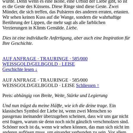
wurde. Denn wenn es eine Ikone, eine Urbild der Liebe gibt, so ist
es die Geste des Küssens. Diese Ringe sind diese Geste. Zwei
Münder, die sich treffen, das Pulsieren des anderen erraten, ertasten.
Wir sehen keinen Kuss auf die Wange, sondern die wahrhaftige
Berührung der Lippen, die mehr sagt als alle farblichen
Verzierungen in Klimts Gemälde.
Liebe.
Dies ist eine individuelle Anfertigung, aber auch eine Inspiration für
Ihre Geschichte.
AUF ANFRAGE
·
TRAURINGE
·
585/000
WEISSGOLD/GELBGOLD
·
LEISE
Geschichte lesen ↓
AUF ANFRAGE
·
TRAURINGE
·
585/000
WEISSGOLD/GELBGOLD
·
LEISE
Schliessen ↑
Preis:
abhängig von Breite, Weite, Stärke und Legierung
Und nun trägst du meine Hälfte, wie ich die deine trage.
Ein
klassisches Symbol der Liebe ist, wenn zwei Menschen so
passgenau ineinander überzugehen scheinen, dass wir uns gar nicht
erst fragen, warum sie denn noch nicht gänzlich verschmolzen sind.
Schöner noch ist da, wenn wir sehen können, das man sich nicht im
anderen auflösen muss, um einander verbunden zu sein. Vor allem,