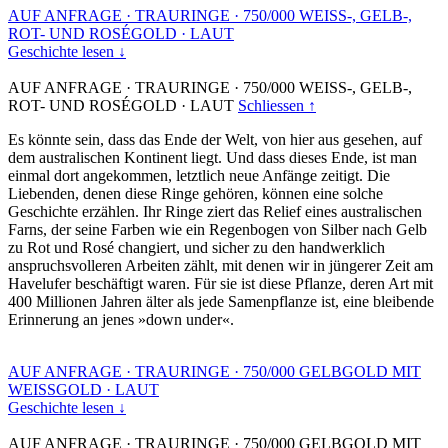
AUF ANFRAGE
·
TRAURINGE
·
750/000 WEISS-, GELB-,
ROT- UND ROSÉGOLD
·
LAUT
Geschichte lesen ↓
AUF ANFRAGE
·
TRAURINGE
·
750/000 WEISS-, GELB-,
ROT- UND ROSÉGOLD
·
LAUT
Schliessen ↑
Es könnte sein, dass das Ende der Welt, von hier aus gesehen, auf
dem australischen Kontinent liegt. Und dass dieses Ende, ist man
einmal dort angekommen, letztlich neue Anfänge zeitigt. Die
Liebenden, denen diese Ringe gehören, können eine solche
Geschichte erzählen. Ihr Ringe ziert das Relief eines australischen
Farns, der seine Farben wie ein Regenbogen von Silber nach Gelb
zu Rot und Rosé changiert, und sicher zu den handwerklich
anspruchsvolleren Arbeiten zählt, mit denen wir in jüngerer Zeit am
Havelufer beschäftigt waren. Für sie ist diese Pflanze, deren Art mit
400 Millionen Jahren älter als jede Samenpflanze ist, eine bleibende
Erinnerung an jenes »down under«.
AUF ANFRAGE
·
TRAURINGE
·
750/000 GELBGOLD MIT
WEISSGOLD
·
LAUT
Geschichte lesen ↓
AUF ANFRAGE
·
TRAURINGE
·
750/000 GELBGOLD MIT