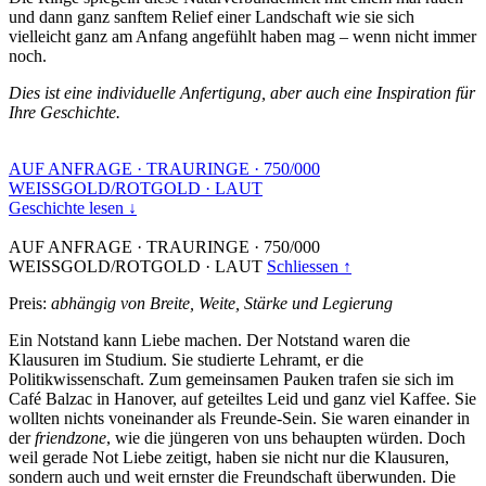
und dann ganz sanftem Relief einer Landschaft wie sie sich
vielleicht ganz am Anfang angefühlt haben mag – wenn nicht immer
noch.
Dies ist eine individuelle Anfertigung, aber auch eine Inspiration für
Ihre Geschichte.
AUF ANFRAGE
·
TRAURINGE
·
750/000
WEISSGOLD/ROTGOLD
·
LAUT
Geschichte lesen ↓
AUF ANFRAGE
·
TRAURINGE
·
750/000
WEISSGOLD/ROTGOLD
·
LAUT
Schliessen ↑
Preis:
abhängig von Breite, Weite, Stärke und Legierung
Ein Notstand kann Liebe machen. Der Notstand waren die
Klausuren im Studium. Sie studierte Lehramt, er die
Politikwissenschaft. Zum gemeinsamen Pauken trafen sie sich im
Café Balzac in Hanover, auf geteiltes Leid und ganz viel Kaffee. Sie
wollten nichts voneinander als Freunde-Sein. Sie waren einander in
der
friendzone
, wie die jüngeren von uns behaupten würden. Doch
weil gerade Not Liebe zeitigt, haben sie nicht nur die Klausuren,
sondern auch und weit ernster die Freundschaft überwunden. Die