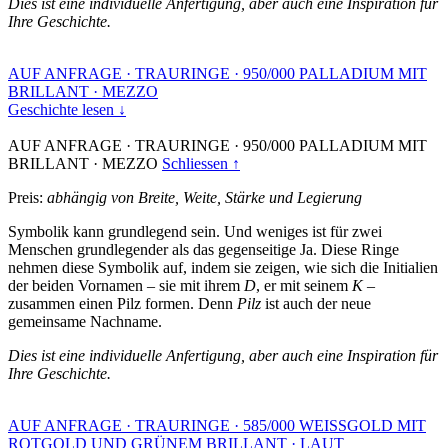
Dies ist eine individuelle Anfertigung, aber auch eine Inspiration für
Ihre Geschichte.
AUF ANFRAGE
·
TRAURINGE
·
950/000 PALLADIUM MIT
BRILLANT
·
MEZZO
Geschichte lesen ↓
AUF ANFRAGE
·
TRAURINGE
·
950/000 PALLADIUM MIT
BRILLANT
·
MEZZO
Schliessen ↑
Preis:
abhängig von Breite, Weite, Stärke und Legierung
Symbolik kann grundlegend sein. Und weniges ist für zwei
Menschen grundlegender als das gegenseitige Ja. Diese Ringe
nehmen diese Symbolik auf, indem sie zeigen, wie sich die Initialien
der beiden Vornamen – sie mit ihrem
D
, er mit seinem
K
–
zusammen einen Pilz formen. Denn
Pilz
ist auch der neue
gemeinsame Nachname.
Dies ist eine individuelle Anfertigung, aber auch eine Inspiration für
Ihre Geschichte.
AUF ANFRAGE
·
TRAURINGE
·
585/000 WEISSGOLD MIT
ROTGOLD UND GRÜNEM BRILLANT
·
LAUT