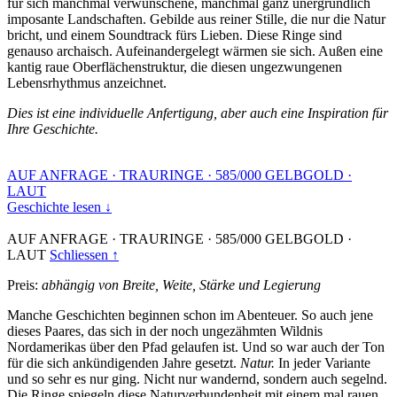
für sich manchmal verwunschene, manchmal ganz unergründlich
imposante Landschaften. Gebilde aus reiner Stille, die nur die Natur
bricht, und einem Soundtrack fürs Lieben. Diese Ringe sind
genauso archaisch. Aufeinandergelegt wärmen sie sich. Außen eine
kantig raue Oberflächenstruktur, die diesen ungezwungenen
Lebensrhythmus anzeichnet.
Dies ist eine individuelle Anfertigung, aber auch eine Inspiration für
Ihre Geschichte.
AUF ANFRAGE
·
TRAURINGE
·
585/000 GELBGOLD
·
LAUT
Geschichte lesen ↓
AUF ANFRAGE
·
TRAURINGE
·
585/000 GELBGOLD
·
LAUT
Schliessen ↑
Preis:
abhängig von Breite, Weite, Stärke und Legierung
Manche Geschichten beginnen schon im Abenteuer. So auch jene
dieses Paares, das sich in der noch ungezähmten Wildnis
Nordamerikas über den Pfad gelaufen ist. Und so war auch der Ton
für die sich ankündigenden Jahre gesetzt.
Natur.
In jeder Variante
und so sehr es nur ging. Nicht nur wandernd, sondern auch segelnd.
Die Ringe spiegeln diese Naturverbundenheit mit einem mal rauen