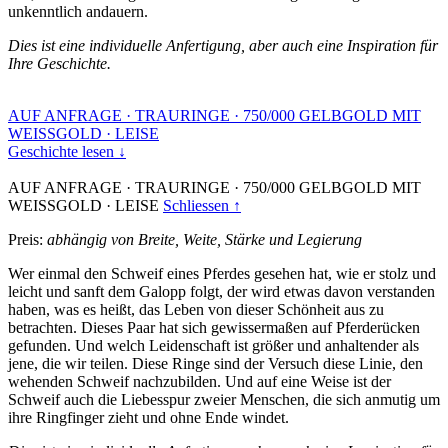
unkenntlich andauern.
Dies ist eine individuelle Anfertigung, aber auch eine Inspiration für
Ihre Geschichte.
AUF ANFRAGE
·
TRAURINGE
·
750/000 GELBGOLD MIT
WEISSGOLD
·
LEISE
Geschichte lesen ↓
AUF ANFRAGE
·
TRAURINGE
·
750/000 GELBGOLD MIT
WEISSGOLD
·
LEISE
Schliessen ↑
Preis:
abhängig von Breite, Weite, Stärke und Legierung
Wer einmal den Schweif eines Pferdes gesehen hat, wie er stolz und
leicht und sanft dem Galopp folgt, der wird etwas davon verstanden
haben, was es heißt, das Leben von dieser Schönheit aus zu
betrachten. Dieses Paar hat sich gewissermaßen auf Pferderücken
gefunden. Und welch Leidenschaft ist größer und anhaltender als
jene, die wir teilen. Diese Ringe sind der Versuch diese Linie, den
wehenden Schweif nachzubilden. Und auf eine Weise ist der
Schweif auch die Liebesspur zweier Menschen, die sich anmutig um
ihre Ringfinger zieht und ohne Ende windet.