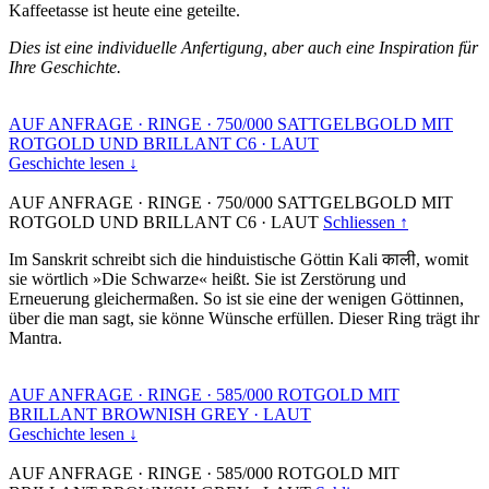
Kaffeetasse ist heute eine geteilte.
Dies ist eine individuelle Anfertigung, aber auch eine Inspiration für
Ihre Geschichte.
AUF ANFRAGE
·
RINGE
·
750/000 SATTGELBGOLD MIT
ROTGOLD UND BRILLANT C6
·
LAUT
Geschichte lesen ↓
AUF ANFRAGE
·
RINGE
·
750/000 SATTGELBGOLD MIT
ROTGOLD UND BRILLANT C6
·
LAUT
Schliessen ↑
Im Sanskrit schreibt sich die hinduistische Göttin Kali काली, womit
sie wörtlich »Die Schwarze« heißt. Sie ist Zerstörung und
Erneuerung gleichermaßen. So ist sie eine der wenigen Göttinnen,
über die man sagt, sie könne Wünsche erfüllen. Dieser Ring trägt ihr
Mantra.
AUF ANFRAGE
·
RINGE
·
585/000 ROTGOLD MIT
BRILLANT BROWNISH GREY
·
LAUT
Geschichte lesen ↓
AUF ANFRAGE
·
RINGE
·
585/000 ROTGOLD MIT