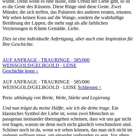
wurde. Denn wenn es eine Ikone, eine Urbild der Liebe gibt, so ist
es die Geste des Küssens. Diese Ringe sind diese Geste. Zwei
Münder, die sich treffen, das Pulsieren des anderen erraten, ertasten.
Wir sehen keinen Kuss auf die Wange, sondern die wahrhaftige
Berührung der Lippen, die mehr sagt als alle farblichen
Verzierungen in Klimts Gemälde.
Liebe.
Dies ist eine individuelle Anfertigung, aber auch eine Inspiration für
Ihre Geschichte.
AUF ANFRAGE
·
TRAURINGE
·
585/000
WEISSGOLD/GELBGOLD
·
LEISE
Geschichte lesen ↓
AUF ANFRAGE
·
TRAURINGE
·
585/000
WEISSGOLD/GELBGOLD
·
LEISE
Schliessen ↑
Preis:
abhängig von Breite, Weite, Stärke und Legierung
Und nun trägst du meine Hälfte, wie ich die deine trage.
Ein
klassisches Symbol der Liebe ist, wenn zwei Menschen so
passgenau ineinander überzugehen scheinen, dass wir uns gar nicht
erst fragen, warum sie denn noch nicht gänzlich verschmolzen sind.
Schöner noch ist da, wenn wir sehen können, das man sich nicht im
anderen auflösen muss, um einander verbunden zu sein. Vor allem,