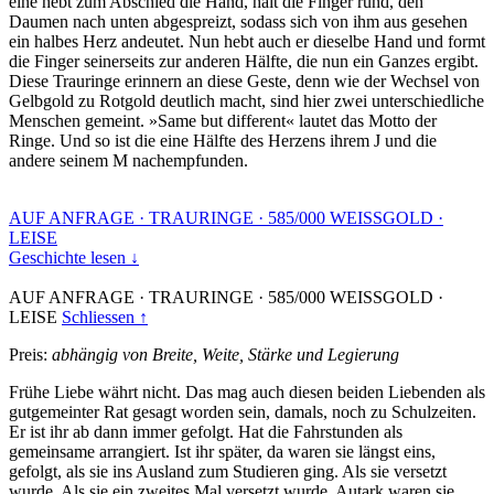
eine hebt zum Abschied die Hand, hält die Finger rund, den
Daumen nach unten abgespreizt, sodass sich von ihm aus gesehen
ein halbes Herz andeutet. Nun hebt auch er dieselbe Hand und formt
die Finger seinerseits zur anderen Hälfte, die nun ein Ganzes ergibt.
Diese Trauringe erinnern an diese Geste, denn wie der Wechsel von
Gelbgold zu Rotgold deutlich macht, sind hier zwei unterschiedliche
Menschen gemeint. »Same but different« lautet das Motto der
Ringe. Und so ist die eine Hälfte des Herzens ihrem J und die
andere seinem M nachempfunden.
AUF ANFRAGE
·
TRAURINGE
·
585/000 WEISSGOLD
·
LEISE
Geschichte lesen ↓
AUF ANFRAGE
·
TRAURINGE
·
585/000 WEISSGOLD
·
LEISE
Schliessen ↑
Preis:
abhängig von Breite, Weite, Stärke und Legierung
Frühe Liebe währt nicht. Das mag auch diesen beiden Liebenden als
gutgemeinter Rat gesagt worden sein, damals, noch zu Schulzeiten.
Er ist ihr ab dann immer gefolgt. Hat die Fahrstunden als
gemeinsame arrangiert. Ist ihr später, da waren sie längst eins,
gefolgt, als sie ins Ausland zum Studieren ging. Als sie versetzt
wurde. Als sie ein zweites Mal versetzt wurde. Autark waren sie