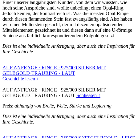
Einer unserer langjährigsten Kunden, von dem wir wussten, wie
hoch seine Ansprüche sind, wollte unbedingt einen Opal-Ring.
Jedoch keinen, der kontrastreich ist. Was die meisten Opal-Ringe
durch diesen flammenden Stein fast zwangsläufig sind. Also haben
wir einen Mutterstein gesucht, der mit dezenten opalisierenden
Mittelelementen gezeichnet ist und diesen dann auf eine U-förmige
Schiene aus farblich korrespondierendem Rotgold gesetzt.
Dies ist eine individuelle Anfertigung, aber auch eine Inspiration für
Ihre Geschichte.
AUF ANFRAGE
·
RINGE
·
925/000 SILBER MIT
GELBGOLD-TRAURING
·
LAUT
Geschichte lesen ↓
AUF ANFRAGE
·
RINGE
·
925/000 SILBER MIT
GELBGOLD-TRAURING
·
LAUT
Schliessen ↑
Preis:
abhängig von Breite, Weite, Stärke und Legierung
Dies ist eine individuelle Anfertigung, aber auch eine Inspiration für
Ihre Geschichte.
AUF ANFRAGE
·
RINGE
·
750/000 SATTGELBGOLD
·
LEISE