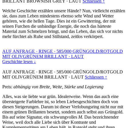
BRILLANT BROWNISH GREY
·
LAUT
Schliessen ↑
Welche Geschichte erzählen unsere Hände? Nun, vielleicht erzählen
sie, dass zum Leben mindestens ebenso sehr Wind und Wetter
gehören, wie die hellen Tage. Dies ist ein Gewitterring, der mit
seinen Furchen die unbändige Energie, die noch das härteste
Material zum Schmelzen bringt, und das Leben, das sich vor nichts
mehr fürchtet als Ruhe und Stillstand, zeitlos verkörpert.
AUF ANFRAGE
·
RINGE
·
585/000 GRÜNGOLD/ROTGOLD
MIT OLIVGRÜNEM BRILLANT
·
LAUT
Geschichte lesen ↓
AUF ANFRAGE
·
RINGE
·
585/000 GRÜNGOLD/ROTGOLD
MIT OLIVGRÜNEM BRILLANT
·
LAUT
Schliessen ↑
Preis:
abhängig von Breite, Weite, Stärke und Legierung
Alles, was sie liebte war grün. Idealerweise. Wenn das auch eine
übersteigerte Farblehre ist, so leben Liebesgeschichten doch von
diesen Steigerungen. Darum ist dieser Verlobungsring nicht nur mit
einem grünen Brillanten besetzt, sondern auch selbst aus Grüngold.
Bis auf seine Signatur, ein schwungvolles
M
. Das bezeichnender
Weise, weil doch alle Liebe sich über Kontraste und
Komplementaritäten am Leben hält, in Rotgold steht und ihren