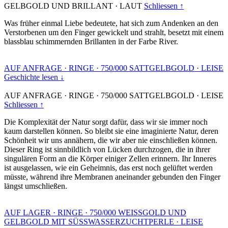
GELBGOLD UND BRILLANT
·
LAUT
Schliessen ↑
Was früher einmal Liebe bedeutete, hat sich zum Andenken an den
Verstorbenen um den Finger gewickelt und strahlt, besetzt mit einem
blassblau schimmernden Brillanten in der Farbe River.
AUF ANFRAGE
·
RINGE
·
750/000 SATTGELBGOLD
·
LEISE
Geschichte lesen ↓
AUF ANFRAGE
·
RINGE
·
750/000 SATTGELBGOLD
·
LEISE
Schliessen ↑
Die Komplexität der Natur sorgt dafür, dass wir sie immer noch
kaum darstellen können. So bleibt sie eine imaginierte Natur, deren
Schönheit wir uns annähern, die wir aber nie einschließen können.
Dieser Ring ist sinnbildlich von Lücken durchzogen, die in ihrer
singulären Form an die Körper einiger Zellen erinnern. Ihr Inneres
ist ausgelassen, wie ein Geheimnis, das erst noch gelüftet werden
müsste, während ihre Membranen aneinander gebunden den Finger
längst umschließen.
AUF LAGER
·
RINGE
·
750/000 WEISSGOLD UND
GELBGOLD MIT SÜSSWASSERZUCHTPERLE
·
LEISE