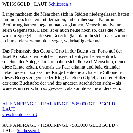
WEISSGOLD
·
LAUT
Schliessen ↑
Lange nachdem die Menschen sich in Städten niedergelassen hatten
und nur noch selten mit der rauen, unbarmherzigen Natur in
Berührung kamen, begann man zu glauben, Mensch und Natur
seien Gegensätze. Dabei ist es auch heute noch so, dass die Natur
wie ein Spiegel ist, dessen Gerechtigkeit darin besteht, dass wir uns
in ihm anders, wenn nicht sogar, wahrhaftig erkennen.
Das Felsmassiv des Capu d‘Orto in der Bucht von Porto auf der
Insel Korsika ist ein solcher unserem heutigen Leben entrückt
scheinender Spiegel. In ihm haben sich die zwei Menschen, denen
diese Ringe gelten, erstmals als Paar erkannt und bald einander
lieben gelernt, sodass ihre Ringe heute die archaische Silhouette
dieses Berges zeigen. Jeder Ring hat einen Gipfel, an deren Spitze
der erste Buchstabe der und des anderen geschrieben steht – als
wäre es immer schon so gewesen, als könnte es nie anders sein.
AUF ANFRAGE
·
TRAURINGE
·
585/000 GELBGOLD
·
LAUT
Geschichte lesen ↓
AUF ANFRAGE
·
TRAURINGE
·
585/000 GELBGOLD
·
LAUT
Schliessen ↑