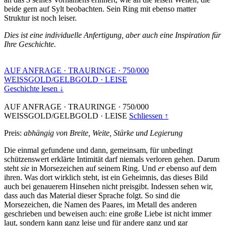
beide gern auf Sylt beobachten. Sein Ring mit ebenso matter
Struktur ist noch leiser.
Dies ist eine individuelle Anfertigung, aber auch eine Inspiration für
Ihre Geschichte.
AUF ANFRAGE
·
TRAURINGE
·
750/000
WEISSGOLD/GELBGOLD
·
LEISE
Geschichte lesen ↓
AUF ANFRAGE
·
TRAURINGE
·
750/000
WEISSGOLD/GELBGOLD
·
LEISE
Schliessen ↑
Preis:
abhängig von Breite, Weite, Stärke und Legierung
Die einmal gefundene und dann, gemeinsam, für unbedingt
schützenswert erklärte Intimität darf niemals verloren gehen. Darum
steht
sie
in Morsezeichen auf seinem Ring. Und
er
ebenso auf dem
ihren. Was dort wirklich steht, ist ein Geheimnis, das dieses Bild
auch bei genauerem Hinsehen nicht preisgibt. Indessen sehen wir,
dass auch das Material dieser Sprache folgt. So sind die
Morsezeichen, die Namen des Paares, im Metall des anderen
geschrieben und beweisen auch: eine große Liebe ist nicht immer
laut, sondern kann ganz leise und für andere ganz und gar