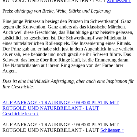
ROTGOLD UND NATURBRILLANTEN
·
LAUT
Schliessen ↑
Preis:
abhängig von Breite, Weite, Stärke und Legierung
Eine junge Prinzessin besiegt den Prinzen im Schwertkampf. Ganz
gegen die Konvention. Ganz anders als das klassische Märchen.
Auch weil diese Geschichte, das Blaublütige ganz beiseite gelassen,
tatsächlich so geschehen ist. Der Schwertkampf war Mittelpunkt
eines mittelalterlichen Rollenspiels. Die Inszenierung eines Rituals.
Der Prinz gab an, er habe sich just in dem Augenblick in sie verliebt,
als er sah, wie behände und noch grazil sie ihr Schwert führte. Das
Schwert, das heute über ihre Ringe läuft, ist die Erinnerung daran.
Die Naturbrillanten auf ihrem Ring zeugen von der Farbe ihrer
Augen.
Dies ist eine individuelle Anfertigung, aber auch eine Inspiration für
Ihre Geschichte.
AUF ANFRAGE
·
TRAURINGE
·
950/000 PLATIN MIT
ROTGOLD UND NATURBRILLANT
·
LAUT
Geschichte lesen ↓
AUF ANFRAGE
·
TRAURINGE
·
950/000 PLATIN MIT
ROTGOLD UND NATURBRILLANT
·
LAUT
Schliessen ↑