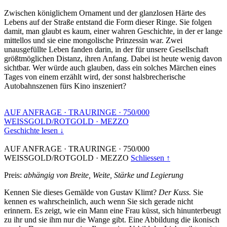
Zwischen königlichem Ornament und der glanzlosen Härte des
Lebens auf der Straße entstand die Form dieser Ringe. Sie folgen
damit, man glaubt es kaum, einer wahren Geschichte, in der er lange
mittellos und sie eine mongolische Prinzessin war. Zwei
unausgefüllte Leben fanden darin, in der für unsere Gesellschaft
größtmöglichen Distanz, ihren Anfang. Dabei ist heute wenig davon
sichtbar. Wer würde auch glauben, dass ein solches Märchen eines
Tages von einem erzählt wird, der sonst halsbrecherische
Autobahnszenen fürs Kino inszeniert?
AUF ANFRAGE
·
TRAURINGE
·
750/000
WEISSGOLD/ROTGOLD
·
MEZZO
Geschichte lesen ↓
AUF ANFRAGE
·
TRAURINGE
·
750/000
WEISSGOLD/ROTGOLD
·
MEZZO
Schliessen ↑
Preis:
abhängig von Breite, Weite, Stärke und Legierung
Kennen Sie dieses Gemälde von Gustav Klimt?
Der Kuss.
Sie
kennen es wahrscheinlich, auch wenn Sie sich gerade nicht
erinnern. Es zeigt, wie ein Mann eine Frau küsst, sich hinunterbeugt
zu ihr und sie ihm nur die Wange gibt. Eine Abbildung die ikonisch