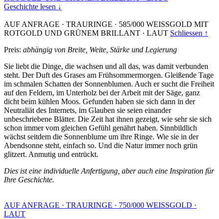
Geschichte lesen ↓
AUF ANFRAGE
·
TRAURINGE
·
585/000 WEISSGOLD MIT
ROTGOLD UND GRÜNEM BRILLANT
·
LAUT
Schliessen ↑
Preis:
abhängig von Breite, Weite, Stärke und Legierung
Sie liebt die Dinge, die wachsen und all das, was damit verbunden
steht. Der Duft des Grases am Frühsommermorgen. Gleißende Tage
im schmalen Schatten der Sonnenblumen. Auch er sucht die Freiheit
auf den Feldern, im Unterholz bei der Arbeit mit der Säge, ganz
dicht beim kühlen Moos. Gefunden haben sie sich dann in der
Neutraliät des Internets, im Glauben sie seien einander
unbeschriebene Blätter. Die Zeit hat ihnen gezeigt, wie sehr sie sich
schon immer vom gleichen Gefühl genährt haben. Sinnbildlich
wächst seitdem die Sonnenblume um ihre Ringe. Wie sie in der
Abendsonne steht, einfach so. Und die Natur immer noch grün
glitzert. Anmutig und entrückt.
Dies ist eine individuelle Anfertigung, aber auch eine Inspiration für
Ihre Geschichte.
AUF ANFRAGE
·
TRAURINGE
·
750/000 WEISSGOLD
·
LAUT