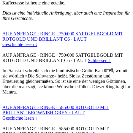
Kaffeetasse ist heute eine geteilte.
Dies ist eine individuelle Anfertigung, aber auch eine Inspiration für
Ihre Geschichte.
AUF ANFRAGE
·
RINGE
·
750/000 SATTGELBGOLD MIT
ROTGOLD UND BRILLANT C6
·
LAUT
Geschichte lesen ↓
AUF ANFRAGE
·
RINGE
·
750/000 SATTGELBGOLD MIT
ROTGOLD UND BRILLANT C6
·
LAUT
Schliessen ↑
Im Sanskrit schreibt sich die hinduistische Göttin Kali काली, womit
sie wörtlich »Die Schwarze« heißt. Sie ist Zerstörung und
Erneuerung gleichermaßen. So ist sie eine der wenigen Göttinnen,
über die man sagt, sie könne Wünsche erfüllen. Dieser Ring trägt ihr
Mantra.
AUF ANFRAGE
·
RINGE
·
585/000 ROTGOLD MIT
BRILLANT BROWNISH GREY
·
LAUT
Geschichte lesen ↓
AUF ANFRAGE
·
RINGE
·
585/000 ROTGOLD MIT