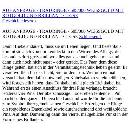
AUF ANFRAGE
·
TRAURINGE
·
585/000 WEISSGOLD MIT
ROTGOLD UND BRILLANT
·
LEISE
Geschichte lesen ↓
AUF ANFRAGE
·
TRAURINGE
·
585/000 WEISSGOLD MIT
ROTGOLD UND BRILLANT
·
LEISE
Schliessen ↑
Damit Liebe andauert, muss sie im Leben liegen. Und bestenfalls
kommt sie auch von dort, entdeckt in den Wirren des Alltags, die
besonders dort groß sind, wo alles ganz schnell gehen muss und
dann auch noch nicht passt – oder gerade. Das Paar, dem diese
Ringe gelten, hat sich in der Veranstaltungstechnik lieben gelernt. Er
verantwortlich für das Licht, Sie für den Ton. Wer nun einmal
versucht hat, den dafür notwendigen Kabelsalat zu vereinheitlichen,
wird festgestellt haben, dass Tonkabel nicht gleich Lichtkabel ist.
Während erstes einen Anschluss für drei Pins verlangt, braucht
letzteres vier Pins. Der überschüssige – oder eben fehlende – Pin
macht so den ganzen Unterschied aus und wurde für die Liebenden
zum Symbol ihrer gemeinsamen Geschichte. So zeigen die Ringe
ein rotgoldenes Datenkabel sowie durchscheinend drei weißgoldene
Pins. Auf dem Damenring dann der vierte, maßgebliche Punkt in der
Form eines Brillanten.