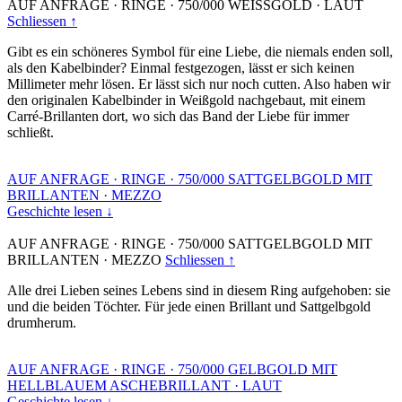
AUF ANFRAGE
·
RINGE
·
750/000 WEISSGOLD
·
LAUT
Schliessen ↑
Gibt es ein schöneres Symbol für eine Liebe, die niemals enden soll,
als den Kabelbinder? Einmal festgezogen, lässt er sich keinen
Millimeter mehr lösen. Er lässt sich nur noch cutten. Also haben wir
den originalen Kabelbinder in Weißgold nachgebaut, mit einem
Carré-Brillanten dort, wo sich das Band der Liebe für immer
schließt.
AUF ANFRAGE
·
RINGE
·
750/000 SATTGELBGOLD MIT
BRILLANTEN
·
MEZZO
Geschichte lesen ↓
AUF ANFRAGE
·
RINGE
·
750/000 SATTGELBGOLD MIT
BRILLANTEN
·
MEZZO
Schliessen ↑
Alle drei Lieben seines Lebens sind in diesem Ring aufgehoben: sie
und die beiden Töchter. Für jede einen Brillant und Sattgelbgold
drumherum.
AUF ANFRAGE
·
RINGE
·
750/000 GELBGOLD MIT
HELLBLAUEM ASCHEBRILLANT
·
LAUT
Geschichte lesen ↓