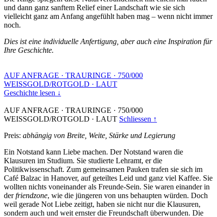
und dann ganz sanftem Relief einer Landschaft wie sie sich
vielleicht ganz am Anfang angefühlt haben mag – wenn nicht immer
noch.
Dies ist eine individuelle Anfertigung, aber auch eine Inspiration für
Ihre Geschichte.
AUF ANFRAGE
·
TRAURINGE
·
750/000
WEISSGOLD/ROTGOLD
·
LAUT
Geschichte lesen ↓
AUF ANFRAGE
·
TRAURINGE
·
750/000
WEISSGOLD/ROTGOLD
·
LAUT
Schliessen ↑
Preis:
abhängig von Breite, Weite, Stärke und Legierung
Ein Notstand kann Liebe machen. Der Notstand waren die
Klausuren im Studium. Sie studierte Lehramt, er die
Politikwissenschaft. Zum gemeinsamen Pauken trafen sie sich im
Café Balzac in Hanover, auf geteiltes Leid und ganz viel Kaffee. Sie
wollten nichts voneinander als Freunde-Sein. Sie waren einander in
der
friendzone
, wie die jüngeren von uns behaupten würden. Doch
weil gerade Not Liebe zeitigt, haben sie nicht nur die Klausuren,
sondern auch und weit ernster die Freundschaft überwunden. Die