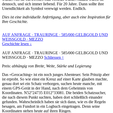
dennoch, und sich immer liebend. Für 20 Jahre. Dann sollte ihre
Unendlichkeit als Symbol verewigt werden. Endlich.
Dies ist eine individuelle Anfertigung, aber auch eine Inspiration für
Ihre Geschichte.
AUF ANFRAGE
·
TRAURINGE
·
585/000 GELBGOLD UND
WEISSGOLD
·
MEZZO
Geschichte lesen ↓
AUF ANFRAGE
·
TRAURINGE
·
585/000 GELBGOLD UND
WEISSGOLD
·
MEZZO
Schliessen ↑
Preis:
abhängig von Breite, Weite, Stärke und Legierung
Das »Geocaching« ist ein noch junges Abenteuer. Sein Prinzip aber
ist erprobt. So wie einst ein Kreuz auf einer Karte glauben machte,
genau dort sei ein Schatz verborgen, suchen heute manche, mit
einem GPS-Gerät in der Hand, nach dem Geheimnis von
Koordinaten. N52°24735 E012°33081. Die beiden Schatzsucher,
die nach diesem Punkt suchten, haben dort schließlich einander
gefunden. Wahrscheinlich haben sie sich dann, wie es die Regeln
besagen, am Fundort in ein Logbuch eingetragen. Denn seine
Koordinaten stehen heute auf ihren Ringen.