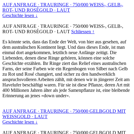
AUF ANFRAGE
·
TRAURINGE
·
750/000 WEISS-, GELB-,
ROT- UND ROSÉGOLD
·
LAUT
Geschichte lesen ↓
AUF ANFRAGE
·
TRAURINGE
·
750/000 WEISS-, GELB-,
ROT- UND ROSÉGOLD
·
LAUT
Schliessen ↑
Es könnte sein, dass das Ende der Welt, von hier aus gesehen, auf
dem australischen Kontinent liegt. Und dass dieses Ende, ist man
einmal dort angekommen, letztlich neue Anfänge zeitigt. Die
Liebenden, denen diese Ringe gehören, können eine solche
Geschichte erzählen. Ihr Ringe ziert das Relief eines australischen
Farns, der seine Farben wie ein Regenbogen von Silber nach Gelb
zu Rot und Rosé changiert, und sicher zu den handwerklich
anspruchsvolleren Arbeiten zählt, mit denen wir in jüngerer Zeit am
Havelufer beschäftigt waren. Für sie ist diese Pflanze, deren Art mit
400 Millionen Jahren älter als jede Samenpflanze ist, eine bleibende
Erinnerung an jenes »down under«.
AUF ANFRAGE
·
TRAURINGE
·
750/000 GELBGOLD MIT
WEISSGOLD
·
LAUT
Geschichte lesen ↓
AUF ANFRAGE
·
TRAURINGE
·
750/000 GELBGOLD MIT