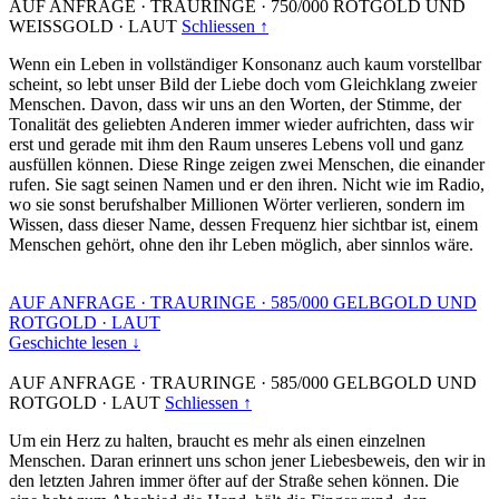
AUF ANFRAGE
·
TRAURINGE
·
750/000 ROTGOLD UND
WEISSGOLD
·
LAUT
Schliessen ↑
Wenn ein Leben in vollständiger Konsonanz auch kaum vorstellbar
scheint, so lebt unser Bild der Liebe doch vom Gleichklang zweier
Menschen. Davon, dass wir uns an den Worten, der Stimme, der
Tonalität des geliebten Anderen immer wieder aufrichten, dass wir
erst und gerade mit ihm den Raum unseres Lebens voll und ganz
ausfüllen können. Diese Ringe zeigen zwei Menschen, die einander
rufen. Sie sagt seinen Namen und er den ihren. Nicht wie im Radio,
wo sie sonst berufshalber Millionen Wörter verlieren, sondern im
Wissen, dass dieser Name, dessen Frequenz hier sichtbar ist, einem
Menschen gehört, ohne den ihr Leben möglich, aber sinnlos wäre.
AUF ANFRAGE
·
TRAURINGE
·
585/000 GELBGOLD UND
ROTGOLD
·
LAUT
Geschichte lesen ↓
AUF ANFRAGE
·
TRAURINGE
·
585/000 GELBGOLD UND
ROTGOLD
·
LAUT
Schliessen ↑
Um ein Herz zu halten, braucht es mehr als einen einzelnen
Menschen. Daran erinnert uns schon jener Liebesbeweis, den wir in
den letzten Jahren immer öfter auf der Straße sehen können. Die