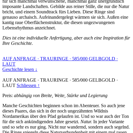
für sich manchmal verwunschene, manchmal ganz unergründlich
imposante Landschaften. Gebilde aus reiner Stille, die nur die Natur
bricht, und einem Soundtrack fürs Lieben. Diese Ringe sind
genauso archaisch. Aufeinandergelegt wärmen sie sich. Außen eine
kantig raue Oberflächenstruktur, die diesen ungezwungenen
Lebensrhythmus anzeichnet.
Dies ist eine individuelle Anfertigung, aber auch eine Inspiration für
Ihre Geschichte.
AUF ANFRAGE
·
TRAURINGE
·
585/000 GELBGOLD
·
LAUT
Geschichte lesen ↓
AUF ANFRAGE
·
TRAURINGE
·
585/000 GELBGOLD
·
LAUT
Schliessen ↑
Preis:
abhängig von Breite, Weite, Stärke und Legierung
Manche Geschichten beginnen schon im Abenteuer. So auch jene
dieses Paares, das sich in der noch ungezähmten Wildnis
Nordamerikas über den Pfad gelaufen ist. Und so war auch der Ton
für die sich ankündigenden Jahre gesetzt.
Natur.
In jeder Variante
und so sehr es nur ging. Nicht nur wandernd, sondern auch segelnd.
Die Ringe spiegeln diese Naturverbundenheit mit einem mal rauen