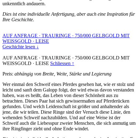
unkenntlich andauern.
Dies ist eine individuelle Anfertigung, aber auch eine Inspiration für
Ihre Geschichte.
AUF ANFRAGE
·
TRAURINGE
·
750/000 GELBGOLD MIT
WEISSGOLD
·
LEISE
Geschichte lesen ↓
AUF ANFRAGE
·
TRAURINGE
·
750/000 GELBGOLD MIT
WEISSGOLD
·
LEISE
Schliessen ↑
Preis:
abhängig von Breite, Weite, Stärke und Legierung
Wer einmal den Schweif eines Pferdes gesehen hat, wie er stolz und
leicht und sanft dem Galopp folgt, der wird etwas davon verstanden
haben, was es heißt, das Leben von dieser Schönheit aus zu
betrachten. Dieses Paar hat sich gewissermaßen auf Pferderücken
gefunden. Und welch Leidenschaft ist größer und anhaltender als
jene, die wir teilen. Diese Ringe sind der Versuch diese Linie, den
wehenden Schweif nachzubilden. Und auf eine Weise ist der
Schweif auch die Liebesspur zweier Menschen, die sich anmutig um
ihre Ringfinger zieht und ohne Ende windet.