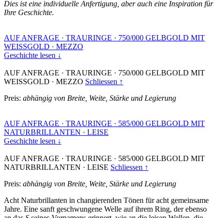
Dies ist eine individuelle Anfertigung, aber auch eine Inspiration für
Ihre Geschichte.
AUF ANFRAGE
·
TRAURINGE
·
750/000 GELBGOLD MIT
WEISSGOLD
·
MEZZO
Geschichte lesen ↓
AUF ANFRAGE
·
TRAURINGE
·
750/000 GELBGOLD MIT
WEISSGOLD
·
MEZZO
Schliessen ↑
Preis:
abhängig von Breite, Weite, Stärke und Legierung
AUF ANFRAGE
·
TRAURINGE
·
585/000 GELBGOLD MIT
NATURBRILLANTEN
·
LEISE
Geschichte lesen ↓
AUF ANFRAGE
·
TRAURINGE
·
585/000 GELBGOLD MIT
NATURBRILLANTEN
·
LEISE
Schliessen ↑
Preis:
abhängig von Breite, Weite, Stärke und Legierung
Acht Naturbrillanten in changierenden Tönen für acht gemeinsame
Jahre. Eine sanft geschwungene Welle auf ihrem Ring, der ebenso
an das
S
seines Vornamens erinnert, wie an die leisen Wellen, die