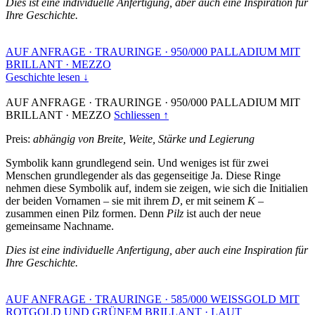
Dies ist eine individuelle Anfertigung, aber auch eine Inspiration für
Ihre Geschichte.
AUF ANFRAGE
·
TRAURINGE
·
950/000 PALLADIUM MIT
BRILLANT
·
MEZZO
Geschichte lesen ↓
AUF ANFRAGE
·
TRAURINGE
·
950/000 PALLADIUM MIT
BRILLANT
·
MEZZO
Schliessen ↑
Preis:
abhängig von Breite, Weite, Stärke und Legierung
Symbolik kann grundlegend sein. Und weniges ist für zwei
Menschen grundlegender als das gegenseitige Ja. Diese Ringe
nehmen diese Symbolik auf, indem sie zeigen, wie sich die Initialien
der beiden Vornamen – sie mit ihrem
D
, er mit seinem
K
–
zusammen einen Pilz formen. Denn
Pilz
ist auch der neue
gemeinsame Nachname.
Dies ist eine individuelle Anfertigung, aber auch eine Inspiration für
Ihre Geschichte.
AUF ANFRAGE
·
TRAURINGE
·
585/000 WEISSGOLD MIT
ROTGOLD UND GRÜNEM BRILLANT
·
LAUT