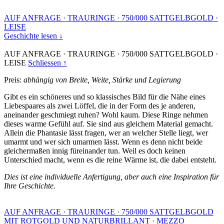
AUF ANFRAGE
·
TRAURINGE
·
750/000 SATTGELBGOLD
·
LEISE
Geschichte lesen ↓
AUF ANFRAGE
·
TRAURINGE
·
750/000 SATTGELBGOLD
·
LEISE
Schliessen ↑
Preis:
abhängig von Breite, Weite, Stärke und Legierung
Gibt es ein schöneres und so klassisches Bild für die Nähe eines
Liebespaares als zwei Löffel, die in der Form des je anderen,
aneinander geschmiegt ruhen? Wohl kaum. Diese Ringe nehmen
dieses warme Gefühl auf. Sie sind aus gleichem Material gemacht.
Allein die Phantasie lässt fragen, wer an welcher Stelle liegt, wer
umarmt und wer sich umarmen lässt. Wenn es denn nicht beide
gleichermaßen innig füreinander tun. Weil es doch keinen
Unterschied macht, wenn es die reine Wärme ist, die dabei entsteht.
Dies ist eine individuelle Anfertigung, aber auch eine Inspiration für
Ihre Geschichte.
AUF ANFRAGE
·
TRAURINGE
·
750/000 SATTGELBGOLD
MIT ROTGOLD UND NATURBRILLANT
·
MEZZO