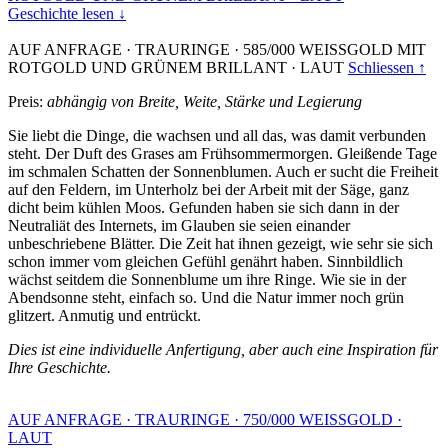
Geschichte lesen ↓
AUF ANFRAGE
·
TRAURINGE
·
585/000 WEISSGOLD MIT
ROTGOLD UND GRÜNEM BRILLANT
·
LAUT
Schliessen ↑
Preis:
abhängig von Breite, Weite, Stärke und Legierung
Sie liebt die Dinge, die wachsen und all das, was damit verbunden
steht. Der Duft des Grases am Frühsommermorgen. Gleißende Tage
im schmalen Schatten der Sonnenblumen. Auch er sucht die Freiheit
auf den Feldern, im Unterholz bei der Arbeit mit der Säge, ganz
dicht beim kühlen Moos. Gefunden haben sie sich dann in der
Neutraliät des Internets, im Glauben sie seien einander
unbeschriebene Blätter. Die Zeit hat ihnen gezeigt, wie sehr sie sich
schon immer vom gleichen Gefühl genährt haben. Sinnbildlich
wächst seitdem die Sonnenblume um ihre Ringe. Wie sie in der
Abendsonne steht, einfach so. Und die Natur immer noch grün
glitzert. Anmutig und entrückt.
Dies ist eine individuelle Anfertigung, aber auch eine Inspiration für
Ihre Geschichte.
AUF ANFRAGE
·
TRAURINGE
·
750/000 WEISSGOLD
·
LAUT