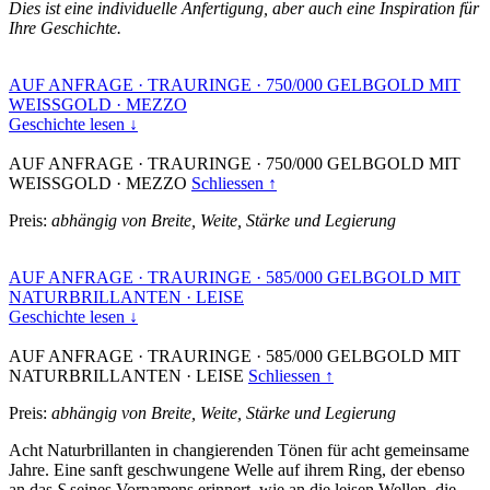
Dies ist eine individuelle Anfertigung, aber auch eine Inspiration für
Ihre Geschichte.
AUF ANFRAGE
·
TRAURINGE
·
750/000 GELBGOLD MIT
WEISSGOLD
·
MEZZO
Geschichte lesen ↓
AUF ANFRAGE
·
TRAURINGE
·
750/000 GELBGOLD MIT
WEISSGOLD
·
MEZZO
Schliessen ↑
Preis:
abhängig von Breite, Weite, Stärke und Legierung
AUF ANFRAGE
·
TRAURINGE
·
585/000 GELBGOLD MIT
NATURBRILLANTEN
·
LEISE
Geschichte lesen ↓
AUF ANFRAGE
·
TRAURINGE
·
585/000 GELBGOLD MIT
NATURBRILLANTEN
·
LEISE
Schliessen ↑
Preis:
abhängig von Breite, Weite, Stärke und Legierung
Acht Naturbrillanten in changierenden Tönen für acht gemeinsame
Jahre. Eine sanft geschwungene Welle auf ihrem Ring, der ebenso
an das
S
seines Vornamens erinnert, wie an die leisen Wellen, die