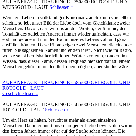
AUF ANFRAGE
·
TRAURINGE
·
750/000 ROTGOLD UND
WEISSGOLD
·
LAUT
Schliessen ↑
Wenn ein Leben in vollständiger Konsonanz auch kaum vorstellbar
scheint, so lebt unser Bild der Liebe doch vom Gleichklang zweier
Menschen. Davon, dass wir uns an den Worten, der Stimme, der
Tonalität des geliebten Anderen immer wieder aufrichten, dass wir
erst und gerade mit ihm den Raum unseres Lebens voll und ganz
ausfüllen können. Diese Ringe zeigen zwei Menschen, die einander
rufen. Sie sagt seinen Namen und er den ihren. Nicht wie im Radio,
wo sie sonst berufshalber Millionen Wörter verlieren, sondern im
Wissen, dass dieser Name, dessen Frequenz hier sichtbar ist, einem
Menschen gehört, ohne den ihr Leben möglich, aber sinnlos wäre.
AUF ANFRAGE
·
TRAURINGE
·
585/000 GELBGOLD UND
ROTGOLD
·
LAUT
Geschichte lesen ↓
AUF ANFRAGE
·
TRAURINGE
·
585/000 GELBGOLD UND
ROTGOLD
·
LAUT
Schliessen ↑
Um ein Herz zu halten, braucht es mehr als einen einzelnen
Menschen. Daran erinnert uns schon jener Liebesbeweis, den wir in
den letzten Jahren immer öfter auf der Straße sehen können. Die