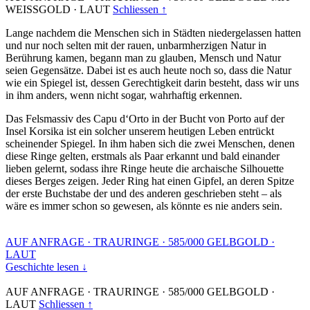
WEISSGOLD
·
LAUT
Schliessen ↑
Lange nachdem die Menschen sich in Städten niedergelassen hatten
und nur noch selten mit der rauen, unbarmherzigen Natur in
Berührung kamen, begann man zu glauben, Mensch und Natur
seien Gegensätze. Dabei ist es auch heute noch so, dass die Natur
wie ein Spiegel ist, dessen Gerechtigkeit darin besteht, dass wir uns
in ihm anders, wenn nicht sogar, wahrhaftig erkennen.
Das Felsmassiv des Capu d‘Orto in der Bucht von Porto auf der
Insel Korsika ist ein solcher unserem heutigen Leben entrückt
scheinender Spiegel. In ihm haben sich die zwei Menschen, denen
diese Ringe gelten, erstmals als Paar erkannt und bald einander
lieben gelernt, sodass ihre Ringe heute die archaische Silhouette
dieses Berges zeigen. Jeder Ring hat einen Gipfel, an deren Spitze
der erste Buchstabe der und des anderen geschrieben steht – als
wäre es immer schon so gewesen, als könnte es nie anders sein.
AUF ANFRAGE
·
TRAURINGE
·
585/000 GELBGOLD
·
LAUT
Geschichte lesen ↓
AUF ANFRAGE
·
TRAURINGE
·
585/000 GELBGOLD
·
LAUT
Schliessen ↑