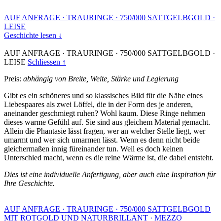
AUF ANFRAGE
·
TRAURINGE
·
750/000 SATTGELBGOLD
·
LEISE
Geschichte lesen ↓
AUF ANFRAGE
·
TRAURINGE
·
750/000 SATTGELBGOLD
·
LEISE
Schliessen ↑
Preis:
abhängig von Breite, Weite, Stärke und Legierung
Gibt es ein schöneres und so klassisches Bild für die Nähe eines
Liebespaares als zwei Löffel, die in der Form des je anderen,
aneinander geschmiegt ruhen? Wohl kaum. Diese Ringe nehmen
dieses warme Gefühl auf. Sie sind aus gleichem Material gemacht.
Allein die Phantasie lässt fragen, wer an welcher Stelle liegt, wer
umarmt und wer sich umarmen lässt. Wenn es denn nicht beide
gleichermaßen innig füreinander tun. Weil es doch keinen
Unterschied macht, wenn es die reine Wärme ist, die dabei entsteht.
Dies ist eine individuelle Anfertigung, aber auch eine Inspiration für
Ihre Geschichte.
AUF ANFRAGE
·
TRAURINGE
·
750/000 SATTGELBGOLD
MIT ROTGOLD UND NATURBRILLANT
·
MEZZO