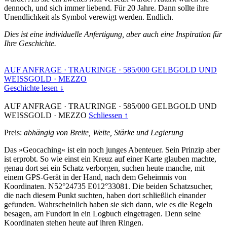
dennoch, und sich immer liebend. Für 20 Jahre. Dann sollte ihre
Unendlichkeit als Symbol verewigt werden. Endlich.
Dies ist eine individuelle Anfertigung, aber auch eine Inspiration für
Ihre Geschichte.
AUF ANFRAGE
·
TRAURINGE
·
585/000 GELBGOLD UND
WEISSGOLD
·
MEZZO
Geschichte lesen ↓
AUF ANFRAGE
·
TRAURINGE
·
585/000 GELBGOLD UND
WEISSGOLD
·
MEZZO
Schliessen ↑
Preis:
abhängig von Breite, Weite, Stärke und Legierung
Das »Geocaching« ist ein noch junges Abenteuer. Sein Prinzip aber
ist erprobt. So wie einst ein Kreuz auf einer Karte glauben machte,
genau dort sei ein Schatz verborgen, suchen heute manche, mit
einem GPS-Gerät in der Hand, nach dem Geheimnis von
Koordinaten. N52°24735 E012°33081. Die beiden Schatzsucher,
die nach diesem Punkt suchten, haben dort schließlich einander
gefunden. Wahrscheinlich haben sie sich dann, wie es die Regeln
besagen, am Fundort in ein Logbuch eingetragen. Denn seine
Koordinaten stehen heute auf ihren Ringen.