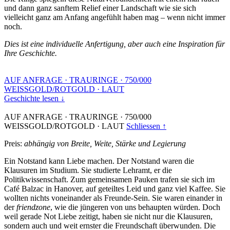
und dann ganz sanftem Relief einer Landschaft wie sie sich
vielleicht ganz am Anfang angefühlt haben mag – wenn nicht immer
noch.
Dies ist eine individuelle Anfertigung, aber auch eine Inspiration für
Ihre Geschichte.
AUF ANFRAGE
·
TRAURINGE
·
750/000
WEISSGOLD/ROTGOLD
·
LAUT
Geschichte lesen ↓
AUF ANFRAGE
·
TRAURINGE
·
750/000
WEISSGOLD/ROTGOLD
·
LAUT
Schliessen ↑
Preis:
abhängig von Breite, Weite, Stärke und Legierung
Ein Notstand kann Liebe machen. Der Notstand waren die
Klausuren im Studium. Sie studierte Lehramt, er die
Politikwissenschaft. Zum gemeinsamen Pauken trafen sie sich im
Café Balzac in Hanover, auf geteiltes Leid und ganz viel Kaffee. Sie
wollten nichts voneinander als Freunde-Sein. Sie waren einander in
der
friendzone
, wie die jüngeren von uns behaupten würden. Doch
weil gerade Not Liebe zeitigt, haben sie nicht nur die Klausuren,
sondern auch und weit ernster die Freundschaft überwunden. Die