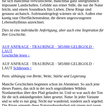
für sich manchmal verwunschene, manchmal ganz unergründlich
imposante Landschaften. Gebilde aus reiner Stille, die nur die Natur
bricht, und einem Soundtrack fürs Lieben. Diese Ringe sind
genauso archaisch. Aufeinandergelegt wärmen sie sich. Außen eine
kantig raue Oberflächenstruktur, die diesen ungezwungenen
Lebensrhythmus anzeichnet.
Dies ist eine individuelle Anfertigung, aber auch eine Inspiration für
Ihre Geschichte.
AUF ANFRAGE
·
TRAURINGE
·
585/000 GELBGOLD
·
LAUT
Geschichte lesen ↓
AUF ANFRAGE
·
TRAURINGE
·
585/000 GELBGOLD
·
LAUT
Schliessen ↑
Preis:
abhängig von Breite, Weite, Stärke und Legierung
Manche Geschichten beginnen schon im Abenteuer. So auch jene
dieses Paares, das sich in der noch ungezähmten Wildnis
Nordamerikas über den Pfad gelaufen ist. Und so war auch der Ton
für die sich ankündigenden Jahre gesetzt.
Natur.
In jeder Variante
und so sehr es nur ging. Nicht nur wandernd, sondern auch segelnd.
Die Ringe spiegeln diese Naturverbundenheit mit einem mal rauen