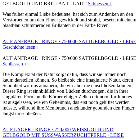
GELBGOLD UND BRILLANT
·
LAUT
Schliessen ↑
Was früher einmal Liebe bedeutete, hat sich zum Andenken an den
Verstorbenen um den Finger gewickelt und strahlt, besetzt mit einem
blassblau schimmernden Brillanten in der Farbe River.
AUF ANFRAGE
·
RINGE
·
750/000 SATTGELBGOLD
·
LEISE
Geschichte lesen ↓
AUF ANFRAGE
·
RINGE
·
750/000 SATTGELBGOLD
·
LEISE
Schliessen ↑
Die Komplexität der Natur sorgt dafür, dass wir sie immer noch
kaum darstellen können. So bleibt sie eine imaginierte Natur, deren
Schönheit wir uns annähern, die wir aber nie einschließen können.
Dieser Ring ist sinnbildlich von Lücken durchzogen, die in ihrer
singulären Form an die Körper einiger Zellen erinnern. Ihr Inneres
ist ausgelassen, wie ein Geheimnis, das erst noch gelüftet werden
müsste, während ihre Membranen aneinander gebunden den Finger
längst umschließen.
AUF LAGER
·
RINGE
·
750/000 WEISSGOLD UND
GELBGOLD MIT SÜSSWASSERZUCHTPERLE
·
LEISE