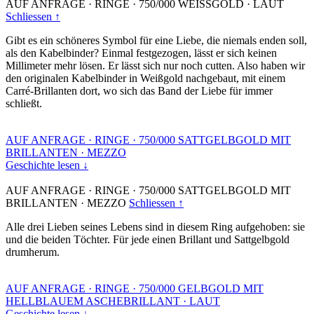
AUF ANFRAGE
·
RINGE
·
750/000 WEISSGOLD
·
LAUT
Schliessen ↑
Gibt es ein schöneres Symbol für eine Liebe, die niemals enden soll,
als den Kabelbinder? Einmal festgezogen, lässt er sich keinen
Millimeter mehr lösen. Er lässt sich nur noch cutten. Also haben wir
den originalen Kabelbinder in Weißgold nachgebaut, mit einem
Carré-Brillanten dort, wo sich das Band der Liebe für immer
schließt.
AUF ANFRAGE
·
RINGE
·
750/000 SATTGELBGOLD MIT
BRILLANTEN
·
MEZZO
Geschichte lesen ↓
AUF ANFRAGE
·
RINGE
·
750/000 SATTGELBGOLD MIT
BRILLANTEN
·
MEZZO
Schliessen ↑
Alle drei Lieben seines Lebens sind in diesem Ring aufgehoben: sie
und die beiden Töchter. Für jede einen Brillant und Sattgelbgold
drumherum.
AUF ANFRAGE
·
RINGE
·
750/000 GELBGOLD MIT
HELLBLAUEM ASCHEBRILLANT
·
LAUT
Geschichte lesen ↓