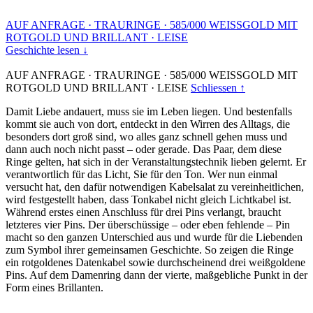
AUF ANFRAGE
·
TRAURINGE
·
585/000 WEISSGOLD MIT
ROTGOLD UND BRILLANT
·
LEISE
Geschichte lesen ↓
AUF ANFRAGE
·
TRAURINGE
·
585/000 WEISSGOLD MIT
ROTGOLD UND BRILLANT
·
LEISE
Schliessen ↑
Damit Liebe andauert, muss sie im Leben liegen. Und bestenfalls
kommt sie auch von dort, entdeckt in den Wirren des Alltags, die
besonders dort groß sind, wo alles ganz schnell gehen muss und
dann auch noch nicht passt – oder gerade. Das Paar, dem diese
Ringe gelten, hat sich in der Veranstaltungstechnik lieben gelernt. Er
verantwortlich für das Licht, Sie für den Ton. Wer nun einmal
versucht hat, den dafür notwendigen Kabelsalat zu vereinheitlichen,
wird festgestellt haben, dass Tonkabel nicht gleich Lichtkabel ist.
Während erstes einen Anschluss für drei Pins verlangt, braucht
letzteres vier Pins. Der überschüssige – oder eben fehlende – Pin
macht so den ganzen Unterschied aus und wurde für die Liebenden
zum Symbol ihrer gemeinsamen Geschichte. So zeigen die Ringe
ein rotgoldenes Datenkabel sowie durchscheinend drei weißgoldene
Pins. Auf dem Damenring dann der vierte, maßgebliche Punkt in der
Form eines Brillanten.