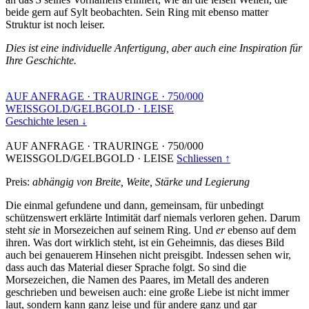
beide gern auf Sylt beobachten. Sein Ring mit ebenso matter
Struktur ist noch leiser.
Dies ist eine individuelle Anfertigung, aber auch eine Inspiration für
Ihre Geschichte.
AUF ANFRAGE
·
TRAURINGE
·
750/000
WEISSGOLD/GELBGOLD
·
LEISE
Geschichte lesen ↓
AUF ANFRAGE
·
TRAURINGE
·
750/000
WEISSGOLD/GELBGOLD
·
LEISE
Schliessen ↑
Preis:
abhängig von Breite, Weite, Stärke und Legierung
Die einmal gefundene und dann, gemeinsam, für unbedingt
schützenswert erklärte Intimität darf niemals verloren gehen. Darum
steht
sie
in Morsezeichen auf seinem Ring. Und
er
ebenso auf dem
ihren. Was dort wirklich steht, ist ein Geheimnis, das dieses Bild
auch bei genauerem Hinsehen nicht preisgibt. Indessen sehen wir,
dass auch das Material dieser Sprache folgt. So sind die
Morsezeichen, die Namen des Paares, im Metall des anderen
geschrieben und beweisen auch: eine große Liebe ist nicht immer
laut, sondern kann ganz leise und für andere ganz und gar