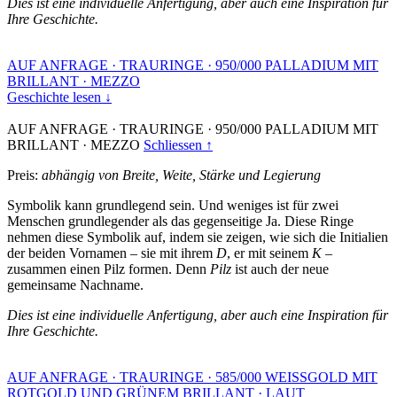
Dies ist eine individuelle Anfertigung, aber auch eine Inspiration für
Ihre Geschichte.
AUF ANFRAGE
·
TRAURINGE
·
950/000 PALLADIUM MIT
BRILLANT
·
MEZZO
Geschichte lesen ↓
AUF ANFRAGE
·
TRAURINGE
·
950/000 PALLADIUM MIT
BRILLANT
·
MEZZO
Schliessen ↑
Preis:
abhängig von Breite, Weite, Stärke und Legierung
Symbolik kann grundlegend sein. Und weniges ist für zwei
Menschen grundlegender als das gegenseitige Ja. Diese Ringe
nehmen diese Symbolik auf, indem sie zeigen, wie sich die Initialien
der beiden Vornamen – sie mit ihrem
D
, er mit seinem
K
–
zusammen einen Pilz formen. Denn
Pilz
ist auch der neue
gemeinsame Nachname.
Dies ist eine individuelle Anfertigung, aber auch eine Inspiration für
Ihre Geschichte.
AUF ANFRAGE
·
TRAURINGE
·
585/000 WEISSGOLD MIT
ROTGOLD UND GRÜNEM BRILLANT
·
LAUT