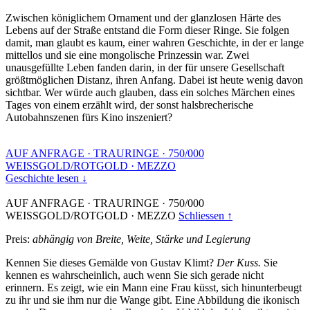
Zwischen königlichem Ornament und der glanzlosen Härte des
Lebens auf der Straße entstand die Form dieser Ringe. Sie folgen
damit, man glaubt es kaum, einer wahren Geschichte, in der er lange
mittellos und sie eine mongolische Prinzessin war. Zwei
unausgefüllte Leben fanden darin, in der für unsere Gesellschaft
größtmöglichen Distanz, ihren Anfang. Dabei ist heute wenig davon
sichtbar. Wer würde auch glauben, dass ein solches Märchen eines
Tages von einem erzählt wird, der sonst halsbrecherische
Autobahnszenen fürs Kino inszeniert?
AUF ANFRAGE
·
TRAURINGE
·
750/000
WEISSGOLD/ROTGOLD
·
MEZZO
Geschichte lesen ↓
AUF ANFRAGE
·
TRAURINGE
·
750/000
WEISSGOLD/ROTGOLD
·
MEZZO
Schliessen ↑
Preis:
abhängig von Breite, Weite, Stärke und Legierung
Kennen Sie dieses Gemälde von Gustav Klimt?
Der Kuss.
Sie
kennen es wahrscheinlich, auch wenn Sie sich gerade nicht
erinnern. Es zeigt, wie ein Mann eine Frau küsst, sich hinunterbeugt
zu ihr und sie ihm nur die Wange gibt. Eine Abbildung die ikonisch