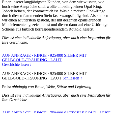
Einer unserer langjährigsten Kunden, von dem wir wussten, wie
hoch seine Ansprüche sind, wollte unbedingt einen Opal-Ring.
Jedoch keinen, der kontrastreich ist. Was die meisten Opal-Ringe
durch diesen flammenden Stein fast zwangsläufig sind. Also haben
wir einen Mutterstein gesucht, der mit dezenten opalisierenden
Mittelelementen gezeichnet ist und diesen dann auf eine U-förmige
Schiene aus farblich korrespondierendem Rotgold gesetzt.
Dies ist eine individuelle Anfertigung, aber auch eine Inspiration für
Ihre Geschichte.
AUF ANFRAGE
·
RINGE
·
925/000 SILBER MIT
GELBGOLD-TRAURING
·
LAUT
Geschichte lesen ↓
AUF ANFRAGE
·
RINGE
·
925/000 SILBER MIT
GELBGOLD-TRAURING
·
LAUT
Schliessen ↑
Preis:
abhängig von Breite, Weite, Stärke und Legierung
Dies ist eine individuelle Anfertigung, aber auch eine Inspiration für
Ihre Geschichte.
AUF ANFRAGE
·
RINGE
·
750/000 SATTGELBGOLD
·
LEISE