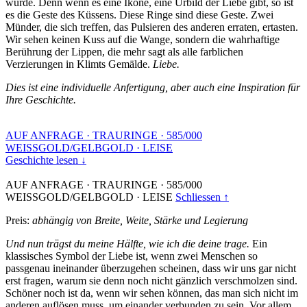
wurde. Denn wenn es eine Ikone, eine Urbild der Liebe gibt, so ist
es die Geste des Küssens. Diese Ringe sind diese Geste. Zwei
Münder, die sich treffen, das Pulsieren des anderen erraten, ertasten.
Wir sehen keinen Kuss auf die Wange, sondern die wahrhaftige
Berührung der Lippen, die mehr sagt als alle farblichen
Verzierungen in Klimts Gemälde.
Liebe.
Dies ist eine individuelle Anfertigung, aber auch eine Inspiration für
Ihre Geschichte.
AUF ANFRAGE
·
TRAURINGE
·
585/000
WEISSGOLD/GELBGOLD
·
LEISE
Geschichte lesen ↓
AUF ANFRAGE
·
TRAURINGE
·
585/000
WEISSGOLD/GELBGOLD
·
LEISE
Schliessen ↑
Preis:
abhängig von Breite, Weite, Stärke und Legierung
Und nun trägst du meine Hälfte, wie ich die deine trage.
Ein
klassisches Symbol der Liebe ist, wenn zwei Menschen so
passgenau ineinander überzugehen scheinen, dass wir uns gar nicht
erst fragen, warum sie denn noch nicht gänzlich verschmolzen sind.
Schöner noch ist da, wenn wir sehen können, das man sich nicht im
anderen auflösen muss, um einander verbunden zu sein. Vor allem,