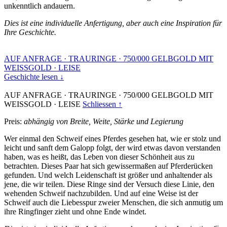
unkenntlich andauern.
Dies ist eine individuelle Anfertigung, aber auch eine Inspiration für
Ihre Geschichte.
AUF ANFRAGE
·
TRAURINGE
·
750/000 GELBGOLD MIT
WEISSGOLD
·
LEISE
Geschichte lesen ↓
AUF ANFRAGE
·
TRAURINGE
·
750/000 GELBGOLD MIT
WEISSGOLD
·
LEISE
Schliessen ↑
Preis:
abhängig von Breite, Weite, Stärke und Legierung
Wer einmal den Schweif eines Pferdes gesehen hat, wie er stolz und
leicht und sanft dem Galopp folgt, der wird etwas davon verstanden
haben, was es heißt, das Leben von dieser Schönheit aus zu
betrachten. Dieses Paar hat sich gewissermaßen auf Pferderücken
gefunden. Und welch Leidenschaft ist größer und anhaltender als
jene, die wir teilen. Diese Ringe sind der Versuch diese Linie, den
wehenden Schweif nachzubilden. Und auf eine Weise ist der
Schweif auch die Liebesspur zweier Menschen, die sich anmutig um
ihre Ringfinger zieht und ohne Ende windet.