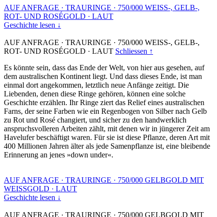
AUF ANFRAGE
·
TRAURINGE
·
750/000 WEISS-, GELB-,
ROT- UND ROSÉGOLD
·
LAUT
Geschichte lesen ↓
AUF ANFRAGE
·
TRAURINGE
·
750/000 WEISS-, GELB-,
ROT- UND ROSÉGOLD
·
LAUT
Schliessen ↑
Es könnte sein, dass das Ende der Welt, von hier aus gesehen, auf
dem australischen Kontinent liegt. Und dass dieses Ende, ist man
einmal dort angekommen, letztlich neue Anfänge zeitigt. Die
Liebenden, denen diese Ringe gehören, können eine solche
Geschichte erzählen. Ihr Ringe ziert das Relief eines australischen
Farns, der seine Farben wie ein Regenbogen von Silber nach Gelb
zu Rot und Rosé changiert, und sicher zu den handwerklich
anspruchsvolleren Arbeiten zählt, mit denen wir in jüngerer Zeit am
Havelufer beschäftigt waren. Für sie ist diese Pflanze, deren Art mit
400 Millionen Jahren älter als jede Samenpflanze ist, eine bleibende
Erinnerung an jenes »down under«.
AUF ANFRAGE
·
TRAURINGE
·
750/000 GELBGOLD MIT
WEISSGOLD
·
LAUT
Geschichte lesen ↓
AUF ANFRAGE
·
TRAURINGE
·
750/000 GELBGOLD MIT