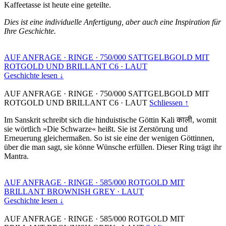
Kaffeetasse ist heute eine geteilte.
Dies ist eine individuelle Anfertigung, aber auch eine Inspiration für
Ihre Geschichte.
AUF ANFRAGE
·
RINGE
·
750/000 SATTGELBGOLD MIT
ROTGOLD UND BRILLANT C6
·
LAUT
Geschichte lesen ↓
AUF ANFRAGE
·
RINGE
·
750/000 SATTGELBGOLD MIT
ROTGOLD UND BRILLANT C6
·
LAUT
Schliessen ↑
Im Sanskrit schreibt sich die hinduistische Göttin Kali काली, womit
sie wörtlich »Die Schwarze« heißt. Sie ist Zerstörung und
Erneuerung gleichermaßen. So ist sie eine der wenigen Göttinnen,
über die man sagt, sie könne Wünsche erfüllen. Dieser Ring trägt ihr
Mantra.
AUF ANFRAGE
·
RINGE
·
585/000 ROTGOLD MIT
BRILLANT BROWNISH GREY
·
LAUT
Geschichte lesen ↓
AUF ANFRAGE
·
RINGE
·
585/000 ROTGOLD MIT