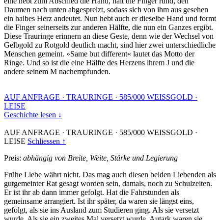
eine hebt zum Abschied die Hand, hält die Finger rund, den
Daumen nach unten abgespreizt, sodass sich von ihm aus gesehen
ein halbes Herz andeutet. Nun hebt auch er dieselbe Hand und formt
die Finger seinerseits zur anderen Hälfte, die nun ein Ganzes ergibt.
Diese Trauringe erinnern an diese Geste, denn wie der Wechsel von
Gelbgold zu Rotgold deutlich macht, sind hier zwei unterschiedliche
Menschen gemeint. »Same but different« lautet das Motto der
Ringe. Und so ist die eine Hälfte des Herzens ihrem J und die
andere seinem M nachempfunden.
AUF ANFRAGE
·
TRAURINGE
·
585/000 WEISSGOLD
·
LEISE
Geschichte lesen ↓
AUF ANFRAGE
·
TRAURINGE
·
585/000 WEISSGOLD
·
LEISE
Schliessen ↑
Preis:
abhängig von Breite, Weite, Stärke und Legierung
Frühe Liebe währt nicht. Das mag auch diesen beiden Liebenden als
gutgemeinter Rat gesagt worden sein, damals, noch zu Schulzeiten.
Er ist ihr ab dann immer gefolgt. Hat die Fahrstunden als
gemeinsame arrangiert. Ist ihr später, da waren sie längst eins,
gefolgt, als sie ins Ausland zum Studieren ging. Als sie versetzt
wurde. Als sie ein zweites Mal versetzt wurde. Autark waren sie