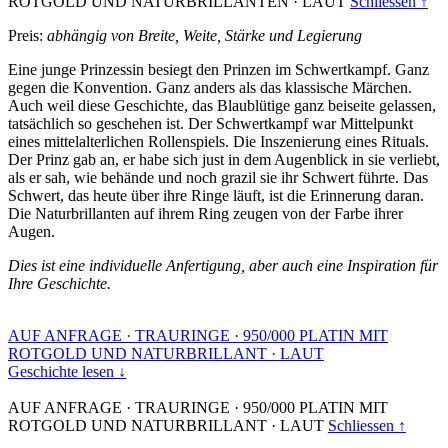
ROTGOLD UND NATURBRILLANTEN
·
LAUT
Schliessen ↑
Preis:
abhängig von Breite, Weite, Stärke und Legierung
Eine junge Prinzessin besiegt den Prinzen im Schwertkampf. Ganz
gegen die Konvention. Ganz anders als das klassische Märchen.
Auch weil diese Geschichte, das Blaublütige ganz beiseite gelassen,
tatsächlich so geschehen ist. Der Schwertkampf war Mittelpunkt
eines mittelalterlichen Rollenspiels. Die Inszenierung eines Rituals.
Der Prinz gab an, er habe sich just in dem Augenblick in sie verliebt,
als er sah, wie behände und noch grazil sie ihr Schwert führte. Das
Schwert, das heute über ihre Ringe läuft, ist die Erinnerung daran.
Die Naturbrillanten auf ihrem Ring zeugen von der Farbe ihrer
Augen.
Dies ist eine individuelle Anfertigung, aber auch eine Inspiration für
Ihre Geschichte.
AUF ANFRAGE
·
TRAURINGE
·
950/000 PLATIN MIT
ROTGOLD UND NATURBRILLANT
·
LAUT
Geschichte lesen ↓
AUF ANFRAGE
·
TRAURINGE
·
950/000 PLATIN MIT
ROTGOLD UND NATURBRILLANT
·
LAUT
Schliessen ↑