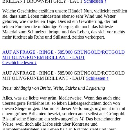
BRILLANT BROWNISH GREY
·
LAUT
Schliessen ↑
Welche Geschichte erzählen unsere Hände? Nun, vielleicht erzählen
sie, dass zum Leben mindestens ebenso sehr Wind und Wetter
gehören, wie die hellen Tage. Dies ist ein Gewitterring, der mit
seinen Furchen die unbändige Energie, die noch das härteste
Material zum Schmelzen bringt, und das Leben, das sich vor nichts
mehr fürchtet als Ruhe und Stillstand, zeitlos verkörpert.
AUF ANFRAGE
·
RINGE
·
585/000 GRÜNGOLD/ROTGOLD
MIT OLIVGRÜNEM BRILLANT
·
LAUT
Geschichte lesen ↓
AUF ANFRAGE
·
RINGE
·
585/000 GRÜNGOLD/ROTGOLD
MIT OLIVGRÜNEM BRILLANT
·
LAUT
Schliessen ↑
Preis:
abhängig von Breite, Weite, Stärke und Legierung
Alles, was sie liebte war grün. Idealerweise. Wenn das auch eine
übersteigerte Farblehre ist, so leben Liebesgeschichten doch von
diesen Steigerungen. Darum ist dieser Verlobungsring nicht nur mit
einem grünen Brillanten besetzt, sondern auch selbst aus Grüngold.
Bis auf seine Signatur, ein schwungvolles
M
. Das bezeichnender
Weise, weil doch alle Liebe sich über Kontraste und
Komplementaritäten am Leben hält, in Rotgold steht und ihren