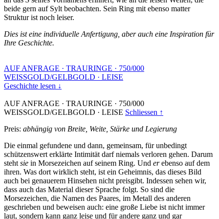
beide gern auf Sylt beobachten. Sein Ring mit ebenso matter
Struktur ist noch leiser.
Dies ist eine individuelle Anfertigung, aber auch eine Inspiration für
Ihre Geschichte.
AUF ANFRAGE
·
TRAURINGE
·
750/000
WEISSGOLD/GELBGOLD
·
LEISE
Geschichte lesen ↓
AUF ANFRAGE
·
TRAURINGE
·
750/000
WEISSGOLD/GELBGOLD
·
LEISE
Schliessen ↑
Preis:
abhängig von Breite, Weite, Stärke und Legierung
Die einmal gefundene und dann, gemeinsam, für unbedingt
schützenswert erklärte Intimität darf niemals verloren gehen. Darum
steht
sie
in Morsezeichen auf seinem Ring. Und
er
ebenso auf dem
ihren. Was dort wirklich steht, ist ein Geheimnis, das dieses Bild
auch bei genauerem Hinsehen nicht preisgibt. Indessen sehen wir,
dass auch das Material dieser Sprache folgt. So sind die
Morsezeichen, die Namen des Paares, im Metall des anderen
geschrieben und beweisen auch: eine große Liebe ist nicht immer
laut, sondern kann ganz leise und für andere ganz und gar