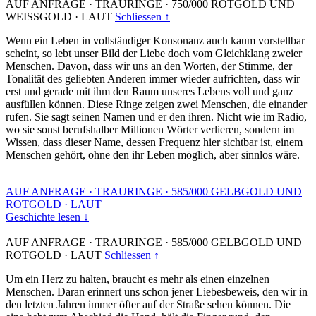
AUF ANFRAGE
·
TRAURINGE
·
750/000 ROTGOLD UND
WEISSGOLD
·
LAUT
Schliessen ↑
Wenn ein Leben in vollständiger Konsonanz auch kaum vorstellbar
scheint, so lebt unser Bild der Liebe doch vom Gleichklang zweier
Menschen. Davon, dass wir uns an den Worten, der Stimme, der
Tonalität des geliebten Anderen immer wieder aufrichten, dass wir
erst und gerade mit ihm den Raum unseres Lebens voll und ganz
ausfüllen können. Diese Ringe zeigen zwei Menschen, die einander
rufen. Sie sagt seinen Namen und er den ihren. Nicht wie im Radio,
wo sie sonst berufshalber Millionen Wörter verlieren, sondern im
Wissen, dass dieser Name, dessen Frequenz hier sichtbar ist, einem
Menschen gehört, ohne den ihr Leben möglich, aber sinnlos wäre.
AUF ANFRAGE
·
TRAURINGE
·
585/000 GELBGOLD UND
ROTGOLD
·
LAUT
Geschichte lesen ↓
AUF ANFRAGE
·
TRAURINGE
·
585/000 GELBGOLD UND
ROTGOLD
·
LAUT
Schliessen ↑
Um ein Herz zu halten, braucht es mehr als einen einzelnen
Menschen. Daran erinnert uns schon jener Liebesbeweis, den wir in
den letzten Jahren immer öfter auf der Straße sehen können. Die