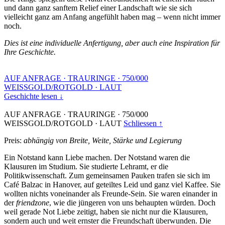
und dann ganz sanftem Relief einer Landschaft wie sie sich
vielleicht ganz am Anfang angefühlt haben mag – wenn nicht immer
noch.
Dies ist eine individuelle Anfertigung, aber auch eine Inspiration für
Ihre Geschichte.
AUF ANFRAGE
·
TRAURINGE
·
750/000
WEISSGOLD/ROTGOLD
·
LAUT
Geschichte lesen ↓
AUF ANFRAGE
·
TRAURINGE
·
750/000
WEISSGOLD/ROTGOLD
·
LAUT
Schliessen ↑
Preis:
abhängig von Breite, Weite, Stärke und Legierung
Ein Notstand kann Liebe machen. Der Notstand waren die
Klausuren im Studium. Sie studierte Lehramt, er die
Politikwissenschaft. Zum gemeinsamen Pauken trafen sie sich im
Café Balzac in Hanover, auf geteiltes Leid und ganz viel Kaffee. Sie
wollten nichts voneinander als Freunde-Sein. Sie waren einander in
der
friendzone
, wie die jüngeren von uns behaupten würden. Doch
weil gerade Not Liebe zeitigt, haben sie nicht nur die Klausuren,
sondern auch und weit ernster die Freundschaft überwunden. Die