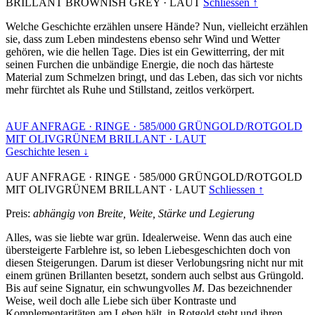
BRILLANT BROWNISH GREY
·
LAUT
Schliessen ↑
Welche Geschichte erzählen unsere Hände? Nun, vielleicht erzählen
sie, dass zum Leben mindestens ebenso sehr Wind und Wetter
gehören, wie die hellen Tage. Dies ist ein Gewitterring, der mit
seinen Furchen die unbändige Energie, die noch das härteste
Material zum Schmelzen bringt, und das Leben, das sich vor nichts
mehr fürchtet als Ruhe und Stillstand, zeitlos verkörpert.
AUF ANFRAGE
·
RINGE
·
585/000 GRÜNGOLD/ROTGOLD
MIT OLIVGRÜNEM BRILLANT
·
LAUT
Geschichte lesen ↓
AUF ANFRAGE
·
RINGE
·
585/000 GRÜNGOLD/ROTGOLD
MIT OLIVGRÜNEM BRILLANT
·
LAUT
Schliessen ↑
Preis:
abhängig von Breite, Weite, Stärke und Legierung
Alles, was sie liebte war grün. Idealerweise. Wenn das auch eine
übersteigerte Farblehre ist, so leben Liebesgeschichten doch von
diesen Steigerungen. Darum ist dieser Verlobungsring nicht nur mit
einem grünen Brillanten besetzt, sondern auch selbst aus Grüngold.
Bis auf seine Signatur, ein schwungvolles
M
. Das bezeichnender
Weise, weil doch alle Liebe sich über Kontraste und
Komplementaritäten am Leben hält, in Rotgold steht und ihren