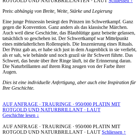
ROTGOLD UND NATURBRILLANTEN
·
LAUT
Schliessen ↑
Preis:
abhängig von Breite, Weite, Stärke und Legierung
Eine junge Prinzessin besiegt den Prinzen im Schwertkampf. Ganz
gegen die Konvention. Ganz anders als das klassische Märchen.
Auch weil diese Geschichte, das Blaublütige ganz beiseite gelassen,
tatsächlich so geschehen ist. Der Schwertkampf war Mittelpunkt
eines mittelalterlichen Rollenspiels. Die Inszenierung eines Rituals.
Der Prinz gab an, er habe sich just in dem Augenblick in sie verliebt,
als er sah, wie behände und noch grazil sie ihr Schwert führte. Das
Schwert, das heute über ihre Ringe läuft, ist die Erinnerung daran.
Die Naturbrillanten auf ihrem Ring zeugen von der Farbe ihrer
Augen.
Dies ist eine individuelle Anfertigung, aber auch eine Inspiration für
Ihre Geschichte.
AUF ANFRAGE
·
TRAURINGE
·
950/000 PLATIN MIT
ROTGOLD UND NATURBRILLANT
·
LAUT
Geschichte lesen ↓
AUF ANFRAGE
·
TRAURINGE
·
950/000 PLATIN MIT
ROTGOLD UND NATURBRILLANT
·
LAUT
Schliessen ↑