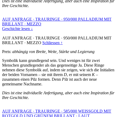
Dies ist eine individuelle Anfertigung, aber auch eine Inspiration für
Ihre Geschichte.
AUF ANFRAGE
·
TRAURINGE
·
950/000 PALLADIUM MIT
BRILLANT
·
MEZZO
Geschichte lesen ↓
AUF ANFRAGE
·
TRAURINGE
·
950/000 PALLADIUM MIT
BRILLANT
·
MEZZO
Schliessen ↑
Preis:
abhängig von Breite, Weite, Stärke und Legierung
Symbolik kann grundlegend sein. Und weniges ist für zwei
Menschen grundlegender als das gegenseitige Ja. Diese Ringe
nehmen diese Symbolik auf, indem sie zeigen, wie sich die Initialien
der beiden Vornamen – sie mit ihrem
D
, er mit seinem
K
–
zusammen einen Pilz formen. Denn
Pilz
ist auch der neue
gemeinsame Nachname.
Dies ist eine individuelle Anfertigung, aber auch eine Inspiration für
Ihre Geschichte.
AUF ANFRAGE
·
TRAURINGE
·
585/000 WEISSGOLD MIT
ROTGOLD UND GRÜNEM BRILLANT
·
LAUT