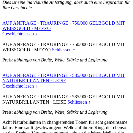
Dies ist eine individuelle Anfertigung, aber auch eine Inspiration für
Ihre Geschichte.
AUF ANFRAGE
·
TRAURINGE
·
750/000 GELBGOLD MIT
WEISSGOLD
·
MEZZO
Geschichte lesen ↓
AUF ANFRAGE
·
TRAURINGE
·
750/000 GELBGOLD MIT
WEISSGOLD
·
MEZZO
Schliessen ↑
Preis:
abhängig von Breite, Weite, Stärke und Legierung
AUF ANFRAGE
·
TRAURINGE
·
585/000 GELBGOLD MIT
NATURBRILLANTEN
·
LEISE
Geschichte lesen ↓
AUF ANFRAGE
·
TRAURINGE
·
585/000 GELBGOLD MIT
NATURBRILLANTEN
·
LEISE
Schliessen ↑
Preis:
abhängig von Breite, Weite, Stärke und Legierung
Acht Naturbrillanten in changierenden Tönen für acht gemeinsame
Jahre. Eine sanft geschwungene Welle auf ihrem Ring, der ebenso
an das
S
seines Vornamens erinnert, wie an die leisen Wellen, die