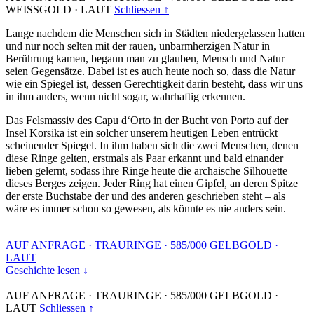
WEISSGOLD
·
LAUT
Schliessen ↑
Lange nachdem die Menschen sich in Städten niedergelassen hatten
und nur noch selten mit der rauen, unbarmherzigen Natur in
Berührung kamen, begann man zu glauben, Mensch und Natur
seien Gegensätze. Dabei ist es auch heute noch so, dass die Natur
wie ein Spiegel ist, dessen Gerechtigkeit darin besteht, dass wir uns
in ihm anders, wenn nicht sogar, wahrhaftig erkennen.
Das Felsmassiv des Capu d‘Orto in der Bucht von Porto auf der
Insel Korsika ist ein solcher unserem heutigen Leben entrückt
scheinender Spiegel. In ihm haben sich die zwei Menschen, denen
diese Ringe gelten, erstmals als Paar erkannt und bald einander
lieben gelernt, sodass ihre Ringe heute die archaische Silhouette
dieses Berges zeigen. Jeder Ring hat einen Gipfel, an deren Spitze
der erste Buchstabe der und des anderen geschrieben steht – als
wäre es immer schon so gewesen, als könnte es nie anders sein.
AUF ANFRAGE
·
TRAURINGE
·
585/000 GELBGOLD
·
LAUT
Geschichte lesen ↓
AUF ANFRAGE
·
TRAURINGE
·
585/000 GELBGOLD
·
LAUT
Schliessen ↑