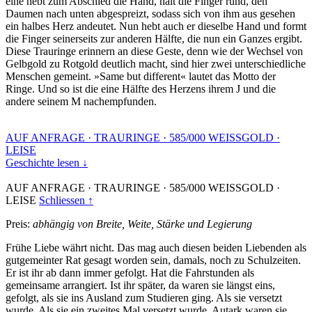
eine hebt zum Abschied die Hand, hält die Finger rund, den
Daumen nach unten abgespreizt, sodass sich von ihm aus gesehen
ein halbes Herz andeutet. Nun hebt auch er dieselbe Hand und formt
die Finger seinerseits zur anderen Hälfte, die nun ein Ganzes ergibt.
Diese Trauringe erinnern an diese Geste, denn wie der Wechsel von
Gelbgold zu Rotgold deutlich macht, sind hier zwei unterschiedliche
Menschen gemeint. »Same but different« lautet das Motto der
Ringe. Und so ist die eine Hälfte des Herzens ihrem J und die
andere seinem M nachempfunden.
AUF ANFRAGE
·
TRAURINGE
·
585/000 WEISSGOLD
·
LEISE
Geschichte lesen ↓
AUF ANFRAGE
·
TRAURINGE
·
585/000 WEISSGOLD
·
LEISE
Schliessen ↑
Preis:
abhängig von Breite, Weite, Stärke und Legierung
Frühe Liebe währt nicht. Das mag auch diesen beiden Liebenden als
gutgemeinter Rat gesagt worden sein, damals, noch zu Schulzeiten.
Er ist ihr ab dann immer gefolgt. Hat die Fahrstunden als
gemeinsame arrangiert. Ist ihr später, da waren sie längst eins,
gefolgt, als sie ins Ausland zum Studieren ging. Als sie versetzt
wurde. Als sie ein zweites Mal versetzt wurde. Autark waren sie