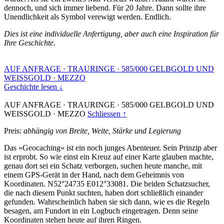
dennoch, und sich immer liebend. Für 20 Jahre. Dann sollte ihre
Unendlichkeit als Symbol verewigt werden. Endlich.
Dies ist eine individuelle Anfertigung, aber auch eine Inspiration für
Ihre Geschichte.
AUF ANFRAGE
·
TRAURINGE
·
585/000 GELBGOLD UND
WEISSGOLD
·
MEZZO
Geschichte lesen ↓
AUF ANFRAGE
·
TRAURINGE
·
585/000 GELBGOLD UND
WEISSGOLD
·
MEZZO
Schliessen ↑
Preis:
abhängig von Breite, Weite, Stärke und Legierung
Das »Geocaching« ist ein noch junges Abenteuer. Sein Prinzip aber
ist erprobt. So wie einst ein Kreuz auf einer Karte glauben machte,
genau dort sei ein Schatz verborgen, suchen heute manche, mit
einem GPS-Gerät in der Hand, nach dem Geheimnis von
Koordinaten. N52°24735 E012°33081. Die beiden Schatzsucher,
die nach diesem Punkt suchten, haben dort schließlich einander
gefunden. Wahrscheinlich haben sie sich dann, wie es die Regeln
besagen, am Fundort in ein Logbuch eingetragen. Denn seine
Koordinaten stehen heute auf ihren Ringen.