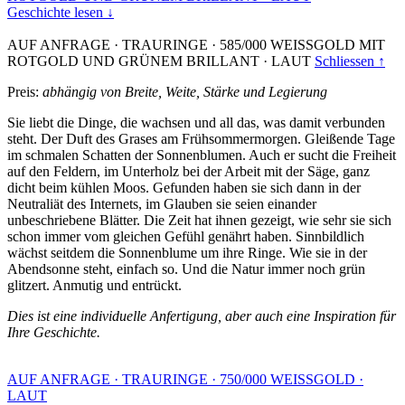
Geschichte lesen ↓
AUF ANFRAGE
·
TRAURINGE
·
585/000 WEISSGOLD MIT
ROTGOLD UND GRÜNEM BRILLANT
·
LAUT
Schliessen ↑
Preis:
abhängig von Breite, Weite, Stärke und Legierung
Sie liebt die Dinge, die wachsen und all das, was damit verbunden
steht. Der Duft des Grases am Frühsommermorgen. Gleißende Tage
im schmalen Schatten der Sonnenblumen. Auch er sucht die Freiheit
auf den Feldern, im Unterholz bei der Arbeit mit der Säge, ganz
dicht beim kühlen Moos. Gefunden haben sie sich dann in der
Neutraliät des Internets, im Glauben sie seien einander
unbeschriebene Blätter. Die Zeit hat ihnen gezeigt, wie sehr sie sich
schon immer vom gleichen Gefühl genährt haben. Sinnbildlich
wächst seitdem die Sonnenblume um ihre Ringe. Wie sie in der
Abendsonne steht, einfach so. Und die Natur immer noch grün
glitzert. Anmutig und entrückt.
Dies ist eine individuelle Anfertigung, aber auch eine Inspiration für
Ihre Geschichte.
AUF ANFRAGE
·
TRAURINGE
·
750/000 WEISSGOLD
·
LAUT