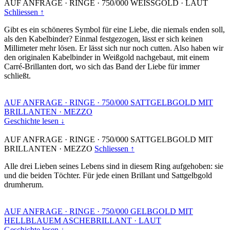
AUF ANFRAGE
·
RINGE
·
750/000 WEISSGOLD
·
LAUT
Schliessen ↑
Gibt es ein schöneres Symbol für eine Liebe, die niemals enden soll,
als den Kabelbinder? Einmal festgezogen, lässt er sich keinen
Millimeter mehr lösen. Er lässt sich nur noch cutten. Also haben wir
den originalen Kabelbinder in Weißgold nachgebaut, mit einem
Carré-Brillanten dort, wo sich das Band der Liebe für immer
schließt.
AUF ANFRAGE
·
RINGE
·
750/000 SATTGELBGOLD MIT
BRILLANTEN
·
MEZZO
Geschichte lesen ↓
AUF ANFRAGE
·
RINGE
·
750/000 SATTGELBGOLD MIT
BRILLANTEN
·
MEZZO
Schliessen ↑
Alle drei Lieben seines Lebens sind in diesem Ring aufgehoben: sie
und die beiden Töchter. Für jede einen Brillant und Sattgelbgold
drumherum.
AUF ANFRAGE
·
RINGE
·
750/000 GELBGOLD MIT
HELLBLAUEM ASCHEBRILLANT
·
LAUT
Geschichte lesen ↓