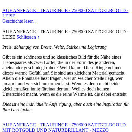
AUF ANFRAGE
·
TRAURINGE
·
750/000 SATTGELBGOLD
·
LEISE
Geschichte lesen ↓
AUF ANFRAGE
·
TRAURINGE
·
750/000 SATTGELBGOLD
·
LEISE
Schliessen ↑
Preis:
abhängig von Breite, Weite, Stärke und Legierung
Gibt es ein schöneres und so klassisches Bild für die Nähe eines
Liebespaares als zwei Löffel, die in der Form des je anderen,
aneinander geschmiegt ruhen? Wohl kaum. Diese Ringe nehmen
dieses warme Gefühl auf. Sie sind aus gleichem Material gemacht.
Allein die Phantasie lässt fragen, wer an welcher Stelle liegt, wer
umarmt und wer sich umarmen lässt. Wenn es denn nicht beide
gleichermaßen innig füreinander tun. Weil es doch keinen
Unterschied macht, wenn es die reine Wärme ist, die dabei entsteht.
Dies ist eine individuelle Anfertigung, aber auch eine Inspiration für
Ihre Geschichte.
AUF ANFRAGE
·
TRAURINGE
·
750/000 SATTGELBGOLD
MIT ROTGOLD UND NATURBRILLANT
·
MEZZO