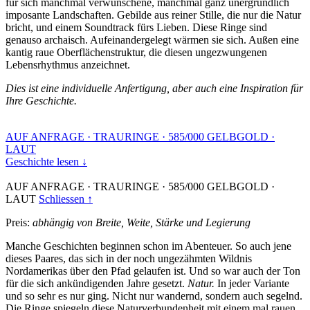
für sich manchmal verwunschene, manchmal ganz unergründlich
imposante Landschaften. Gebilde aus reiner Stille, die nur die Natur
bricht, und einem Soundtrack fürs Lieben. Diese Ringe sind
genauso archaisch. Aufeinandergelegt wärmen sie sich. Außen eine
kantig raue Oberflächenstruktur, die diesen ungezwungenen
Lebensrhythmus anzeichnet.
Dies ist eine individuelle Anfertigung, aber auch eine Inspiration für
Ihre Geschichte.
AUF ANFRAGE
·
TRAURINGE
·
585/000 GELBGOLD
·
LAUT
Geschichte lesen ↓
AUF ANFRAGE
·
TRAURINGE
·
585/000 GELBGOLD
·
LAUT
Schliessen ↑
Preis:
abhängig von Breite, Weite, Stärke und Legierung
Manche Geschichten beginnen schon im Abenteuer. So auch jene
dieses Paares, das sich in der noch ungezähmten Wildnis
Nordamerikas über den Pfad gelaufen ist. Und so war auch der Ton
für die sich ankündigenden Jahre gesetzt.
Natur.
In jeder Variante
und so sehr es nur ging. Nicht nur wandernd, sondern auch segelnd.
Die Ringe spiegeln diese Naturverbundenheit mit einem mal rauen