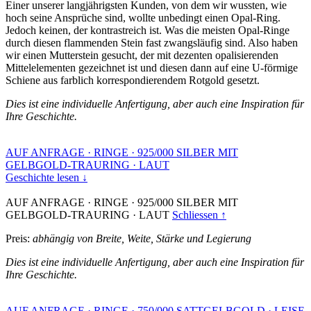
Einer unserer langjährigsten Kunden, von dem wir wussten, wie
hoch seine Ansprüche sind, wollte unbedingt einen Opal-Ring.
Jedoch keinen, der kontrastreich ist. Was die meisten Opal-Ringe
durch diesen flammenden Stein fast zwangsläufig sind. Also haben
wir einen Mutterstein gesucht, der mit dezenten opalisierenden
Mittelelementen gezeichnet ist und diesen dann auf eine U-förmige
Schiene aus farblich korrespondierendem Rotgold gesetzt.
Dies ist eine individuelle Anfertigung, aber auch eine Inspiration für
Ihre Geschichte.
AUF ANFRAGE
·
RINGE
·
925/000 SILBER MIT
GELBGOLD-TRAURING
·
LAUT
Geschichte lesen ↓
AUF ANFRAGE
·
RINGE
·
925/000 SILBER MIT
GELBGOLD-TRAURING
·
LAUT
Schliessen ↑
Preis:
abhängig von Breite, Weite, Stärke und Legierung
Dies ist eine individuelle Anfertigung, aber auch eine Inspiration für
Ihre Geschichte.
AUF ANFRAGE
·
RINGE
·
750/000 SATTGELBGOLD
·
LEISE