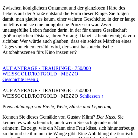
Zwischen königlichem Ornament und der glanzlosen Härte des
Lebens auf der Straße entstand die Form dieser Ringe. Sie folgen
damit, man glaubt es kaum, einer wahren Geschichte, in der er lange
mittellos und sie eine mongolische Prinzessin war. Zwei
unausgefüllte Leben fanden darin, in der für unsere Gesellschaft
größtmöglichen Distanz, ihren Anfang. Dabei ist heute wenig davon
sichtbar. Wer würde auch glauben, dass ein solches Märchen eines
Tages von einem erzählt wird, der sonst halsbrecherische
Autobahnszenen fürs Kino inszeniert?
AUF ANFRAGE
·
TRAURINGE
·
750/000
WEISSGOLD/ROTGOLD
·
MEZZO
Geschichte lesen ↓
AUF ANFRAGE
·
TRAURINGE
·
750/000
WEISSGOLD/ROTGOLD
·
MEZZO
Schliessen ↑
Preis:
abhängig von Breite, Weite, Stärke und Legierung
Kennen Sie dieses Gemälde von Gustav Klimt?
Der Kuss.
Sie
kennen es wahrscheinlich, auch wenn Sie sich gerade nicht
erinnern. Es zeigt, wie ein Mann eine Frau küsst, sich hinunterbeugt
zu ihr und sie ihm nur die Wange gibt. Eine Abbildung die ikonisch