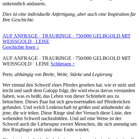
unkenntlich andauern.
Dies ist eine individuelle Anfertigung, aber auch eine Inspiration für
Ihre Geschichte.
AUF ANFRAGE
·
TRAURINGE
·
750/000 GELBGOLD MIT
WEISSGOLD
·
LEISE
Geschichte lesen ↓
AUF ANFRAGE
·
TRAURINGE
·
750/000 GELBGOLD MIT
WEISSGOLD
·
LEISE
Schliessen ↑
Preis:
abhängig von Breite, Weite, Stärke und Legierung
Wer einmal den Schweif eines Pferdes gesehen hat, wie er stolz und
leicht und sanft dem Galopp folgt, der wird etwas davon verstanden
haben, was es heißt, das Leben von dieser Schönheit aus zu
betrachten. Dieses Paar hat sich gewissermaßen auf Pferderücken
gefunden. Und welch Leidenschaft ist größer und anhaltender als
jene, die wir teilen. Diese Ringe sind der Versuch diese Linie, den
wehenden Schweif nachzubilden. Und auf eine Weise ist der
Schweif auch die Liebesspur zweier Menschen, die sich anmutig um
ihre Ringfinger zieht und ohne Ende windet.