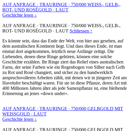
AUF ANFRAGE
·
TRAURINGE
·
750/000 WEISS-, GELB-,
ROT- UND ROSÉGOLD
·
LAUT
Geschichte lesen ↓
AUF ANFRAGE
·
TRAURINGE
·
750/000 WEISS-, GELB-,
ROT- UND ROSÉGOLD
·
LAUT
Schliessen ↑
Es könnte sein, dass das Ende der Welt, von hier aus gesehen, auf
dem australischen Kontinent liegt. Und dass dieses Ende, ist man
einmal dort angekommen, letztlich neue Anfänge zeitigt. Die
Liebenden, denen diese Ringe gehören, können eine solche
Geschichte erzählen. Ihr Ringe ziert das Relief eines australischen
Farns, der seine Farben wie ein Regenbogen von Silber nach Gelb
zu Rot und Rosé changiert, und sicher zu den handwerklich
anspruchsvolleren Arbeiten zählt, mit denen wir in jüngerer Zeit am
Havelufer beschäftigt waren. Für sie ist diese Pflanze, deren Art mit
400 Millionen Jahren älter als jede Samenpflanze ist, eine bleibende
Erinnerung an jenes »down under«.
AUF ANFRAGE
·
TRAURINGE
·
750/000 GELBGOLD MIT
WEISSGOLD
·
LAUT
Geschichte lesen ↓
AUF ANFRAGE
·
TRAURINGE
·
750/000 GELBGOLD MIT