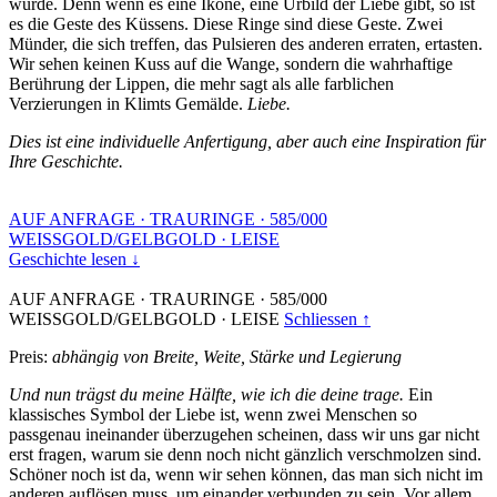
wurde. Denn wenn es eine Ikone, eine Urbild der Liebe gibt, so ist
es die Geste des Küssens. Diese Ringe sind diese Geste. Zwei
Münder, die sich treffen, das Pulsieren des anderen erraten, ertasten.
Wir sehen keinen Kuss auf die Wange, sondern die wahrhaftige
Berührung der Lippen, die mehr sagt als alle farblichen
Verzierungen in Klimts Gemälde.
Liebe.
Dies ist eine individuelle Anfertigung, aber auch eine Inspiration für
Ihre Geschichte.
AUF ANFRAGE
·
TRAURINGE
·
585/000
WEISSGOLD/GELBGOLD
·
LEISE
Geschichte lesen ↓
AUF ANFRAGE
·
TRAURINGE
·
585/000
WEISSGOLD/GELBGOLD
·
LEISE
Schliessen ↑
Preis:
abhängig von Breite, Weite, Stärke und Legierung
Und nun trägst du meine Hälfte, wie ich die deine trage.
Ein
klassisches Symbol der Liebe ist, wenn zwei Menschen so
passgenau ineinander überzugehen scheinen, dass wir uns gar nicht
erst fragen, warum sie denn noch nicht gänzlich verschmolzen sind.
Schöner noch ist da, wenn wir sehen können, das man sich nicht im
anderen auflösen muss, um einander verbunden zu sein. Vor allem,