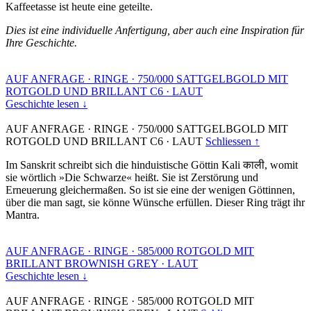
Kaffeetasse ist heute eine geteilte.
Dies ist eine individuelle Anfertigung, aber auch eine Inspiration für
Ihre Geschichte.
AUF ANFRAGE
·
RINGE
·
750/000 SATTGELBGOLD MIT
ROTGOLD UND BRILLANT C6
·
LAUT
Geschichte lesen ↓
AUF ANFRAGE
·
RINGE
·
750/000 SATTGELBGOLD MIT
ROTGOLD UND BRILLANT C6
·
LAUT
Schliessen ↑
Im Sanskrit schreibt sich die hinduistische Göttin Kali काली, womit
sie wörtlich »Die Schwarze« heißt. Sie ist Zerstörung und
Erneuerung gleichermaßen. So ist sie eine der wenigen Göttinnen,
über die man sagt, sie könne Wünsche erfüllen. Dieser Ring trägt ihr
Mantra.
AUF ANFRAGE
·
RINGE
·
585/000 ROTGOLD MIT
BRILLANT BROWNISH GREY
·
LAUT
Geschichte lesen ↓
AUF ANFRAGE
·
RINGE
·
585/000 ROTGOLD MIT