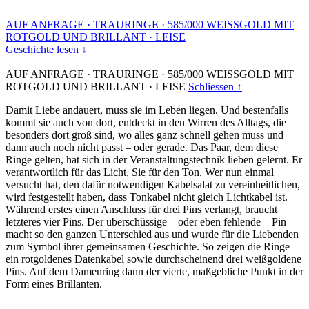
AUF ANFRAGE
·
TRAURINGE
·
585/000 WEISSGOLD MIT
ROTGOLD UND BRILLANT
·
LEISE
Geschichte lesen ↓
AUF ANFRAGE
·
TRAURINGE
·
585/000 WEISSGOLD MIT
ROTGOLD UND BRILLANT
·
LEISE
Schliessen ↑
Damit Liebe andauert, muss sie im Leben liegen. Und bestenfalls
kommt sie auch von dort, entdeckt in den Wirren des Alltags, die
besonders dort groß sind, wo alles ganz schnell gehen muss und
dann auch noch nicht passt – oder gerade. Das Paar, dem diese
Ringe gelten, hat sich in der Veranstaltungstechnik lieben gelernt. Er
verantwortlich für das Licht, Sie für den Ton. Wer nun einmal
versucht hat, den dafür notwendigen Kabelsalat zu vereinheitlichen,
wird festgestellt haben, dass Tonkabel nicht gleich Lichtkabel ist.
Während erstes einen Anschluss für drei Pins verlangt, braucht
letzteres vier Pins. Der überschüssige – oder eben fehlende – Pin
macht so den ganzen Unterschied aus und wurde für die Liebenden
zum Symbol ihrer gemeinsamen Geschichte. So zeigen die Ringe
ein rotgoldenes Datenkabel sowie durchscheinend drei weißgoldene
Pins. Auf dem Damenring dann der vierte, maßgebliche Punkt in der
Form eines Brillanten.