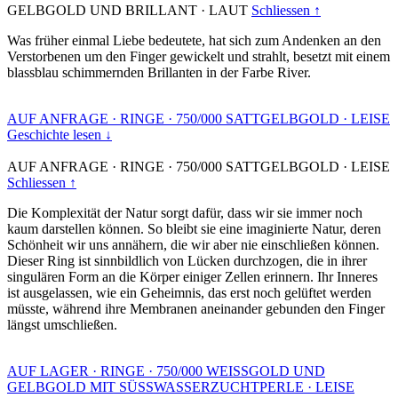
GELBGOLD UND BRILLANT
·
LAUT
Schliessen ↑
Was früher einmal Liebe bedeutete, hat sich zum Andenken an den
Verstorbenen um den Finger gewickelt und strahlt, besetzt mit einem
blassblau schimmernden Brillanten in der Farbe River.
AUF ANFRAGE
·
RINGE
·
750/000 SATTGELBGOLD
·
LEISE
Geschichte lesen ↓
AUF ANFRAGE
·
RINGE
·
750/000 SATTGELBGOLD
·
LEISE
Schliessen ↑
Die Komplexität der Natur sorgt dafür, dass wir sie immer noch
kaum darstellen können. So bleibt sie eine imaginierte Natur, deren
Schönheit wir uns annähern, die wir aber nie einschließen können.
Dieser Ring ist sinnbildlich von Lücken durchzogen, die in ihrer
singulären Form an die Körper einiger Zellen erinnern. Ihr Inneres
ist ausgelassen, wie ein Geheimnis, das erst noch gelüftet werden
müsste, während ihre Membranen aneinander gebunden den Finger
längst umschließen.
AUF LAGER
·
RINGE
·
750/000 WEISSGOLD UND
GELBGOLD MIT SÜSSWASSERZUCHTPERLE
·
LEISE