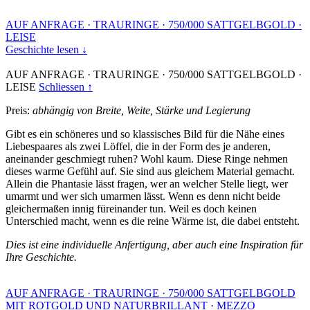
AUF ANFRAGE
·
TRAURINGE
·
750/000 SATTGELBGOLD
·
LEISE
Geschichte lesen ↓
AUF ANFRAGE
·
TRAURINGE
·
750/000 SATTGELBGOLD
·
LEISE
Schliessen ↑
Preis:
abhängig von Breite, Weite, Stärke und Legierung
Gibt es ein schöneres und so klassisches Bild für die Nähe eines
Liebespaares als zwei Löffel, die in der Form des je anderen,
aneinander geschmiegt ruhen? Wohl kaum. Diese Ringe nehmen
dieses warme Gefühl auf. Sie sind aus gleichem Material gemacht.
Allein die Phantasie lässt fragen, wer an welcher Stelle liegt, wer
umarmt und wer sich umarmen lässt. Wenn es denn nicht beide
gleichermaßen innig füreinander tun. Weil es doch keinen
Unterschied macht, wenn es die reine Wärme ist, die dabei entsteht.
Dies ist eine individuelle Anfertigung, aber auch eine Inspiration für
Ihre Geschichte.
AUF ANFRAGE
·
TRAURINGE
·
750/000 SATTGELBGOLD
MIT ROTGOLD UND NATURBRILLANT
·
MEZZO