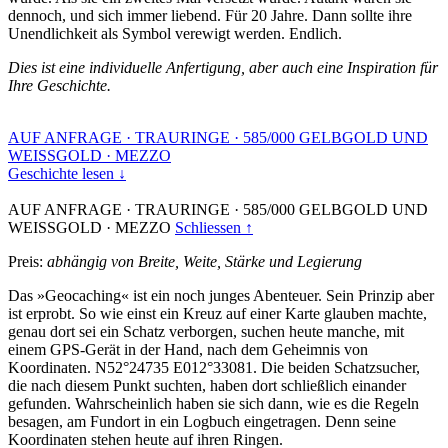
dennoch, und sich immer liebend. Für 20 Jahre. Dann sollte ihre
Unendlichkeit als Symbol verewigt werden. Endlich.
Dies ist eine individuelle Anfertigung, aber auch eine Inspiration für
Ihre Geschichte.
AUF ANFRAGE
·
TRAURINGE
·
585/000 GELBGOLD UND
WEISSGOLD
·
MEZZO
Geschichte lesen ↓
AUF ANFRAGE
·
TRAURINGE
·
585/000 GELBGOLD UND
WEISSGOLD
·
MEZZO
Schliessen ↑
Preis:
abhängig von Breite, Weite, Stärke und Legierung
Das »Geocaching« ist ein noch junges Abenteuer. Sein Prinzip aber
ist erprobt. So wie einst ein Kreuz auf einer Karte glauben machte,
genau dort sei ein Schatz verborgen, suchen heute manche, mit
einem GPS-Gerät in der Hand, nach dem Geheimnis von
Koordinaten. N52°24735 E012°33081. Die beiden Schatzsucher,
die nach diesem Punkt suchten, haben dort schließlich einander
gefunden. Wahrscheinlich haben sie sich dann, wie es die Regeln
besagen, am Fundort in ein Logbuch eingetragen. Denn seine
Koordinaten stehen heute auf ihren Ringen.