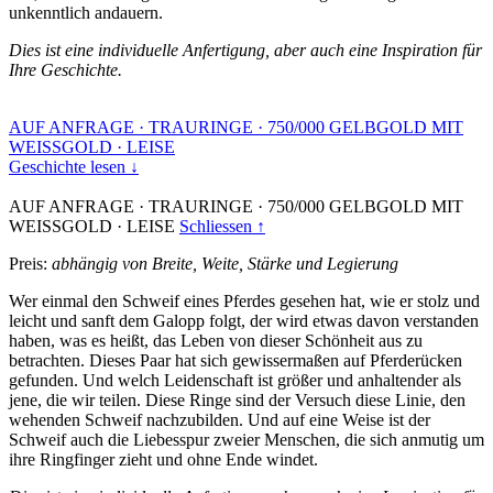
unkenntlich andauern.
Dies ist eine individuelle Anfertigung, aber auch eine Inspiration für
Ihre Geschichte.
AUF ANFRAGE
·
TRAURINGE
·
750/000 GELBGOLD MIT
WEISSGOLD
·
LEISE
Geschichte lesen ↓
AUF ANFRAGE
·
TRAURINGE
·
750/000 GELBGOLD MIT
WEISSGOLD
·
LEISE
Schliessen ↑
Preis:
abhängig von Breite, Weite, Stärke und Legierung
Wer einmal den Schweif eines Pferdes gesehen hat, wie er stolz und
leicht und sanft dem Galopp folgt, der wird etwas davon verstanden
haben, was es heißt, das Leben von dieser Schönheit aus zu
betrachten. Dieses Paar hat sich gewissermaßen auf Pferderücken
gefunden. Und welch Leidenschaft ist größer und anhaltender als
jene, die wir teilen. Diese Ringe sind der Versuch diese Linie, den
wehenden Schweif nachzubilden. Und auf eine Weise ist der
Schweif auch die Liebesspur zweier Menschen, die sich anmutig um
ihre Ringfinger zieht und ohne Ende windet.