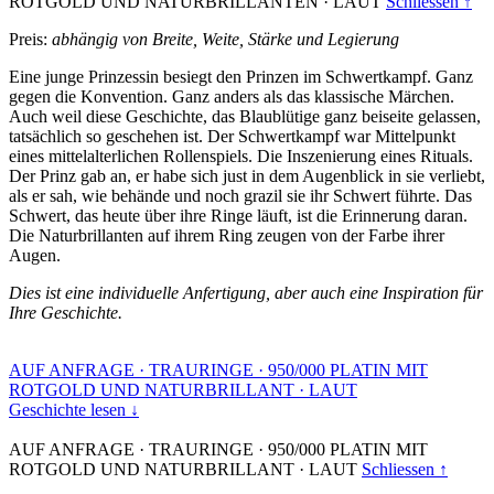
ROTGOLD UND NATURBRILLANTEN
·
LAUT
Schliessen ↑
Preis:
abhängig von Breite, Weite, Stärke und Legierung
Eine junge Prinzessin besiegt den Prinzen im Schwertkampf. Ganz
gegen die Konvention. Ganz anders als das klassische Märchen.
Auch weil diese Geschichte, das Blaublütige ganz beiseite gelassen,
tatsächlich so geschehen ist. Der Schwertkampf war Mittelpunkt
eines mittelalterlichen Rollenspiels. Die Inszenierung eines Rituals.
Der Prinz gab an, er habe sich just in dem Augenblick in sie verliebt,
als er sah, wie behände und noch grazil sie ihr Schwert führte. Das
Schwert, das heute über ihre Ringe läuft, ist die Erinnerung daran.
Die Naturbrillanten auf ihrem Ring zeugen von der Farbe ihrer
Augen.
Dies ist eine individuelle Anfertigung, aber auch eine Inspiration für
Ihre Geschichte.
AUF ANFRAGE
·
TRAURINGE
·
950/000 PLATIN MIT
ROTGOLD UND NATURBRILLANT
·
LAUT
Geschichte lesen ↓
AUF ANFRAGE
·
TRAURINGE
·
950/000 PLATIN MIT
ROTGOLD UND NATURBRILLANT
·
LAUT
Schliessen ↑