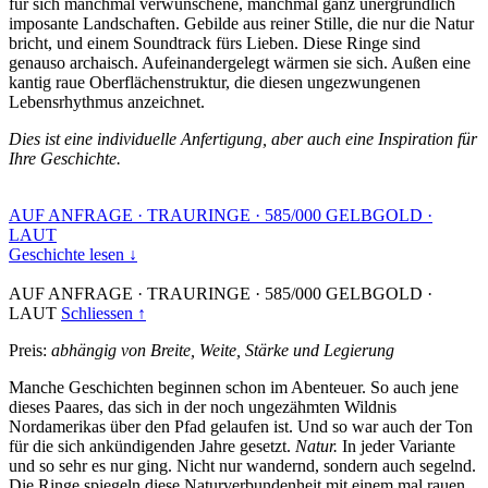
für sich manchmal verwunschene, manchmal ganz unergründlich
imposante Landschaften. Gebilde aus reiner Stille, die nur die Natur
bricht, und einem Soundtrack fürs Lieben. Diese Ringe sind
genauso archaisch. Aufeinandergelegt wärmen sie sich. Außen eine
kantig raue Oberflächenstruktur, die diesen ungezwungenen
Lebensrhythmus anzeichnet.
Dies ist eine individuelle Anfertigung, aber auch eine Inspiration für
Ihre Geschichte.
AUF ANFRAGE
·
TRAURINGE
·
585/000 GELBGOLD
·
LAUT
Geschichte lesen ↓
AUF ANFRAGE
·
TRAURINGE
·
585/000 GELBGOLD
·
LAUT
Schliessen ↑
Preis:
abhängig von Breite, Weite, Stärke und Legierung
Manche Geschichten beginnen schon im Abenteuer. So auch jene
dieses Paares, das sich in der noch ungezähmten Wildnis
Nordamerikas über den Pfad gelaufen ist. Und so war auch der Ton
für die sich ankündigenden Jahre gesetzt.
Natur.
In jeder Variante
und so sehr es nur ging. Nicht nur wandernd, sondern auch segelnd.
Die Ringe spiegeln diese Naturverbundenheit mit einem mal rauen