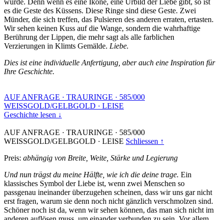
wurde. Denn wenn es eine Ikone, eine Urbild der Liebe gibt, so ist
es die Geste des Küssens. Diese Ringe sind diese Geste. Zwei
Münder, die sich treffen, das Pulsieren des anderen erraten, ertasten.
Wir sehen keinen Kuss auf die Wange, sondern die wahrhaftige
Berührung der Lippen, die mehr sagt als alle farblichen
Verzierungen in Klimts Gemälde.
Liebe.
Dies ist eine individuelle Anfertigung, aber auch eine Inspiration für
Ihre Geschichte.
AUF ANFRAGE
·
TRAURINGE
·
585/000
WEISSGOLD/GELBGOLD
·
LEISE
Geschichte lesen ↓
AUF ANFRAGE
·
TRAURINGE
·
585/000
WEISSGOLD/GELBGOLD
·
LEISE
Schliessen ↑
Preis:
abhängig von Breite, Weite, Stärke und Legierung
Und nun trägst du meine Hälfte, wie ich die deine trage.
Ein
klassisches Symbol der Liebe ist, wenn zwei Menschen so
passgenau ineinander überzugehen scheinen, dass wir uns gar nicht
erst fragen, warum sie denn noch nicht gänzlich verschmolzen sind.
Schöner noch ist da, wenn wir sehen können, das man sich nicht im
anderen auflösen muss, um einander verbunden zu sein. Vor allem,