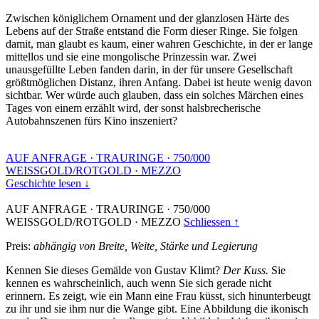
Zwischen königlichem Ornament und der glanzlosen Härte des
Lebens auf der Straße entstand die Form dieser Ringe. Sie folgen
damit, man glaubt es kaum, einer wahren Geschichte, in der er lange
mittellos und sie eine mongolische Prinzessin war. Zwei
unausgefüllte Leben fanden darin, in der für unsere Gesellschaft
größtmöglichen Distanz, ihren Anfang. Dabei ist heute wenig davon
sichtbar. Wer würde auch glauben, dass ein solches Märchen eines
Tages von einem erzählt wird, der sonst halsbrecherische
Autobahnszenen fürs Kino inszeniert?
AUF ANFRAGE
·
TRAURINGE
·
750/000
WEISSGOLD/ROTGOLD
·
MEZZO
Geschichte lesen ↓
AUF ANFRAGE
·
TRAURINGE
·
750/000
WEISSGOLD/ROTGOLD
·
MEZZO
Schliessen ↑
Preis:
abhängig von Breite, Weite, Stärke und Legierung
Kennen Sie dieses Gemälde von Gustav Klimt?
Der Kuss.
Sie
kennen es wahrscheinlich, auch wenn Sie sich gerade nicht
erinnern. Es zeigt, wie ein Mann eine Frau küsst, sich hinunterbeugt
zu ihr und sie ihm nur die Wange gibt. Eine Abbildung die ikonisch