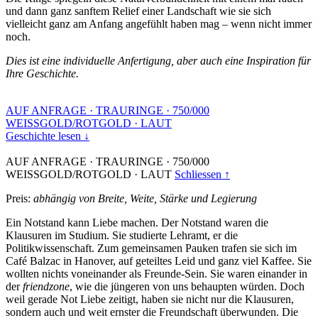
und dann ganz sanftem Relief einer Landschaft wie sie sich
vielleicht ganz am Anfang angefühlt haben mag – wenn nicht immer
noch.
Dies ist eine individuelle Anfertigung, aber auch eine Inspiration für
Ihre Geschichte.
AUF ANFRAGE
·
TRAURINGE
·
750/000
WEISSGOLD/ROTGOLD
·
LAUT
Geschichte lesen ↓
AUF ANFRAGE
·
TRAURINGE
·
750/000
WEISSGOLD/ROTGOLD
·
LAUT
Schliessen ↑
Preis:
abhängig von Breite, Weite, Stärke und Legierung
Ein Notstand kann Liebe machen. Der Notstand waren die
Klausuren im Studium. Sie studierte Lehramt, er die
Politikwissenschaft. Zum gemeinsamen Pauken trafen sie sich im
Café Balzac in Hanover, auf geteiltes Leid und ganz viel Kaffee. Sie
wollten nichts voneinander als Freunde-Sein. Sie waren einander in
der
friendzone
, wie die jüngeren von uns behaupten würden. Doch
weil gerade Not Liebe zeitigt, haben sie nicht nur die Klausuren,
sondern auch und weit ernster die Freundschaft überwunden. Die