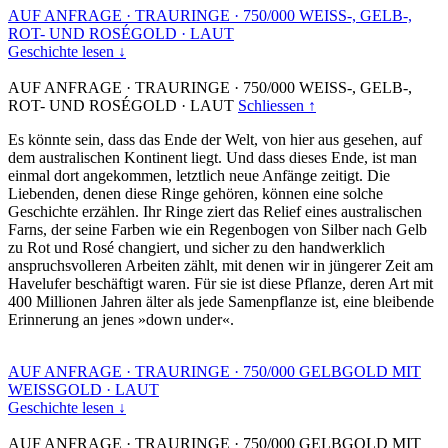
AUF ANFRAGE
·
TRAURINGE
·
750/000 WEISS-, GELB-,
ROT- UND ROSÉGOLD
·
LAUT
Geschichte lesen ↓
AUF ANFRAGE
·
TRAURINGE
·
750/000 WEISS-, GELB-,
ROT- UND ROSÉGOLD
·
LAUT
Schliessen ↑
Es könnte sein, dass das Ende der Welt, von hier aus gesehen, auf
dem australischen Kontinent liegt. Und dass dieses Ende, ist man
einmal dort angekommen, letztlich neue Anfänge zeitigt. Die
Liebenden, denen diese Ringe gehören, können eine solche
Geschichte erzählen. Ihr Ringe ziert das Relief eines australischen
Farns, der seine Farben wie ein Regenbogen von Silber nach Gelb
zu Rot und Rosé changiert, und sicher zu den handwerklich
anspruchsvolleren Arbeiten zählt, mit denen wir in jüngerer Zeit am
Havelufer beschäftigt waren. Für sie ist diese Pflanze, deren Art mit
400 Millionen Jahren älter als jede Samenpflanze ist, eine bleibende
Erinnerung an jenes »down under«.
AUF ANFRAGE
·
TRAURINGE
·
750/000 GELBGOLD MIT
WEISSGOLD
·
LAUT
Geschichte lesen ↓
AUF ANFRAGE
·
TRAURINGE
·
750/000 GELBGOLD MIT