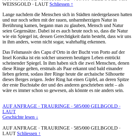
WEISSGOLD
·
LAUT
Schliessen ↑
Lange nachdem die Menschen sich in Städten niedergelassen hatten
und nur noch selten mit der rauen, unbarmherzigen Natur in
Berührung kamen, begann man zu glauben, Mensch und Natur
seien Gegensätze. Dabei ist es auch heute noch so, dass die Natur
wie ein Spiegel ist, dessen Gerechtigkeit darin besteht, dass wir uns
in ihm anders, wenn nicht sogar, wahrhaftig erkennen.
Das Felsmassiv des Capu d‘Orto in der Bucht von Porto auf der
Insel Korsika ist ein solcher unserem heutigen Leben entrückt
scheinender Spiegel. In ihm haben sich die zwei Menschen, denen
diese Ringe gelten, erstmals als Paar erkannt und bald einander
lieben gelernt, sodass ihre Ringe heute die archaische Silhouette
dieses Berges zeigen. Jeder Ring hat einen Gipfel, an deren Spitze
der erste Buchstabe der und des anderen geschrieben steht – als
wäre es immer schon so gewesen, als könnte es nie anders sein.
AUF ANFRAGE
·
TRAURINGE
·
585/000 GELBGOLD
·
LAUT
Geschichte lesen ↓
AUF ANFRAGE
·
TRAURINGE
·
585/000 GELBGOLD
·
LAUT
Schliessen ↑