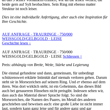
beide gern auf Sylt beobachten. Sein Ring mit ebenso matter
Struktur ist noch leiser.
Dies ist eine individuelle Anfertigung, aber auch eine Inspiration für
Ihre Geschichte.
AUF ANFRAGE
·
TRAURINGE
·
750/000
WEISSGOLD/GELBGOLD
·
LEISE
Geschichte lesen ↓
AUF ANFRAGE
·
TRAURINGE
·
750/000
WEISSGOLD/GELBGOLD
·
LEISE
Schliessen ↑
Preis:
abhängig von Breite, Weite, Stärke und Legierung
Die einmal gefundene und dann, gemeinsam, für unbedingt
schützenswert erklärte Intimität darf niemals verloren gehen. Darum
steht
sie
in Morsezeichen auf seinem Ring. Und
er
ebenso auf dem
ihren. Was dort wirklich steht, ist ein Geheimnis, das dieses Bild
auch bei genauerem Hinsehen nicht preisgibt. Indessen sehen wir,
dass auch das Material dieser Sprache folgt. So sind die
Morsezeichen, die Namen des Paares, im Metall des anderen
geschrieben und beweisen auch: eine große Liebe ist nicht immer
laut, sondern kann ganz leise und für andere ganz und gar