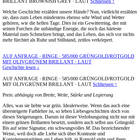
BRILLANT BROWNISH GREY
·
LAUT
Schliessen ↑
Welche Geschichte erzählen unsere Hände? Nun, vielleicht erzählen
sie, dass zum Leben mindestens ebenso sehr Wind und Wetter
gehören, wie die hellen Tage. Dies ist ein Gewitterring, der mit
seinen Furchen die unbändige Energie, die noch das härteste
Material zum Schmelzen bringt, und das Leben, das sich vor nichts
mehr fürchtet als Ruhe und Stillstand, zeitlos verkörpert.
AUF ANFRAGE
·
RINGE
·
585/000 GRÜNGOLD/ROTGOLD
MIT OLIVGRÜNEM BRILLANT
·
LAUT
Geschichte lesen ↓
AUF ANFRAGE
·
RINGE
·
585/000 GRÜNGOLD/ROTGOLD
MIT OLIVGRÜNEM BRILLANT
·
LAUT
Schliessen ↑
Preis:
abhängig von Breite, Weite, Stärke und Legierung
Alles, was sie liebte war grün. Idealerweise. Wenn das auch eine
übersteigerte Farblehre ist, so leben Liebesgeschichten doch von
diesen Steigerungen. Darum ist dieser Verlobungsring nicht nur mit
einem grünen Brillanten besetzt, sondern auch selbst aus Grüngold.
Bis auf seine Signatur, ein schwungvolles
M
. Das bezeichnender
Weise, weil doch alle Liebe sich über Kontraste und
Komplementaritäten am Leben hält, in Rotgold steht und ihren