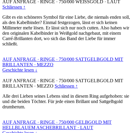
AUF ANFRAGE
·
RINGE
·
750/000 WEISSGOLD
·
LAUT
Schliessen ↑
Gibt es ein schöneres Symbol für eine Liebe, die niemals enden soll,
als den Kabelbinder? Einmal festgezogen, lässt er sich keinen
Millimeter mehr lösen. Er lässt sich nur noch cutten. Also haben wir
den originalen Kabelbinder in Weißgold nachgebaut, mit einem
Carré-Brillanten dort, wo sich das Band der Liebe für immer
schließt.
AUF ANFRAGE
·
RINGE
·
750/000 SATTGELBGOLD MIT
BRILLANTEN
·
MEZZO
Geschichte lesen ↓
AUF ANFRAGE
·
RINGE
·
750/000 SATTGELBGOLD MIT
BRILLANTEN
·
MEZZO
Schliessen ↑
Alle drei Lieben seines Lebens sind in diesem Ring aufgehoben: sie
und die beiden Töchter. Für jede einen Brillant und Sattgelbgold
drumherum.
AUF ANFRAGE
·
RINGE
·
750/000 GELBGOLD MIT
HELLBLAUEM ASCHEBRILLANT
·
LAUT
Geschichte lesen ↓