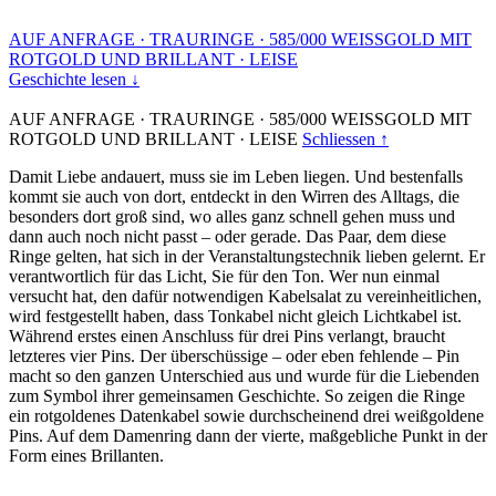
AUF ANFRAGE
·
TRAURINGE
·
585/000 WEISSGOLD MIT
ROTGOLD UND BRILLANT
·
LEISE
Geschichte lesen ↓
AUF ANFRAGE
·
TRAURINGE
·
585/000 WEISSGOLD MIT
ROTGOLD UND BRILLANT
·
LEISE
Schliessen ↑
Damit Liebe andauert, muss sie im Leben liegen. Und bestenfalls
kommt sie auch von dort, entdeckt in den Wirren des Alltags, die
besonders dort groß sind, wo alles ganz schnell gehen muss und
dann auch noch nicht passt – oder gerade. Das Paar, dem diese
Ringe gelten, hat sich in der Veranstaltungstechnik lieben gelernt. Er
verantwortlich für das Licht, Sie für den Ton. Wer nun einmal
versucht hat, den dafür notwendigen Kabelsalat zu vereinheitlichen,
wird festgestellt haben, dass Tonkabel nicht gleich Lichtkabel ist.
Während erstes einen Anschluss für drei Pins verlangt, braucht
letzteres vier Pins. Der überschüssige – oder eben fehlende – Pin
macht so den ganzen Unterschied aus und wurde für die Liebenden
zum Symbol ihrer gemeinsamen Geschichte. So zeigen die Ringe
ein rotgoldenes Datenkabel sowie durchscheinend drei weißgoldene
Pins. Auf dem Damenring dann der vierte, maßgebliche Punkt in der
Form eines Brillanten.