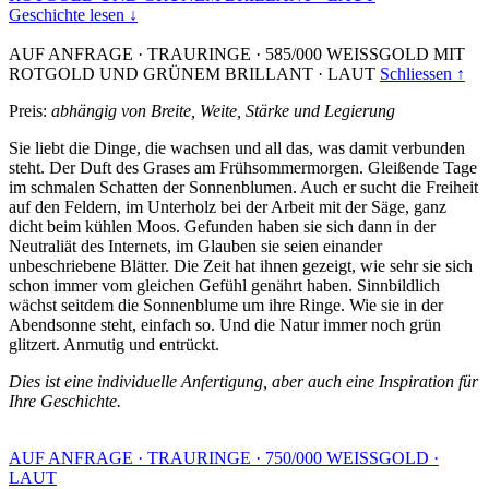
Geschichte lesen ↓
AUF ANFRAGE
·
TRAURINGE
·
585/000 WEISSGOLD MIT
ROTGOLD UND GRÜNEM BRILLANT
·
LAUT
Schliessen ↑
Preis:
abhängig von Breite, Weite, Stärke und Legierung
Sie liebt die Dinge, die wachsen und all das, was damit verbunden
steht. Der Duft des Grases am Frühsommermorgen. Gleißende Tage
im schmalen Schatten der Sonnenblumen. Auch er sucht die Freiheit
auf den Feldern, im Unterholz bei der Arbeit mit der Säge, ganz
dicht beim kühlen Moos. Gefunden haben sie sich dann in der
Neutraliät des Internets, im Glauben sie seien einander
unbeschriebene Blätter. Die Zeit hat ihnen gezeigt, wie sehr sie sich
schon immer vom gleichen Gefühl genährt haben. Sinnbildlich
wächst seitdem die Sonnenblume um ihre Ringe. Wie sie in der
Abendsonne steht, einfach so. Und die Natur immer noch grün
glitzert. Anmutig und entrückt.
Dies ist eine individuelle Anfertigung, aber auch eine Inspiration für
Ihre Geschichte.
AUF ANFRAGE
·
TRAURINGE
·
750/000 WEISSGOLD
·
LAUT