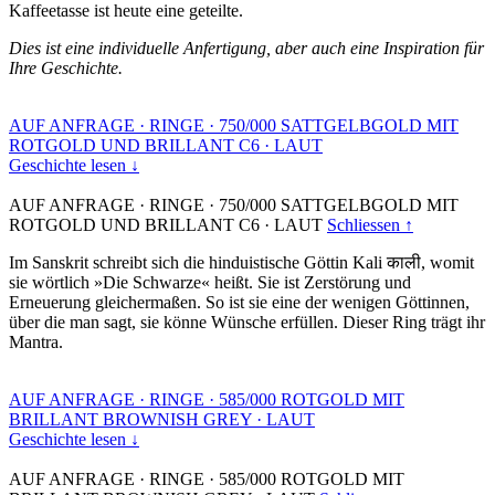
Kaffeetasse ist heute eine geteilte.
Dies ist eine individuelle Anfertigung, aber auch eine Inspiration für
Ihre Geschichte.
AUF ANFRAGE
·
RINGE
·
750/000 SATTGELBGOLD MIT
ROTGOLD UND BRILLANT C6
·
LAUT
Geschichte lesen ↓
AUF ANFRAGE
·
RINGE
·
750/000 SATTGELBGOLD MIT
ROTGOLD UND BRILLANT C6
·
LAUT
Schliessen ↑
Im Sanskrit schreibt sich die hinduistische Göttin Kali काली, womit
sie wörtlich »Die Schwarze« heißt. Sie ist Zerstörung und
Erneuerung gleichermaßen. So ist sie eine der wenigen Göttinnen,
über die man sagt, sie könne Wünsche erfüllen. Dieser Ring trägt ihr
Mantra.
AUF ANFRAGE
·
RINGE
·
585/000 ROTGOLD MIT
BRILLANT BROWNISH GREY
·
LAUT
Geschichte lesen ↓
AUF ANFRAGE
·
RINGE
·
585/000 ROTGOLD MIT