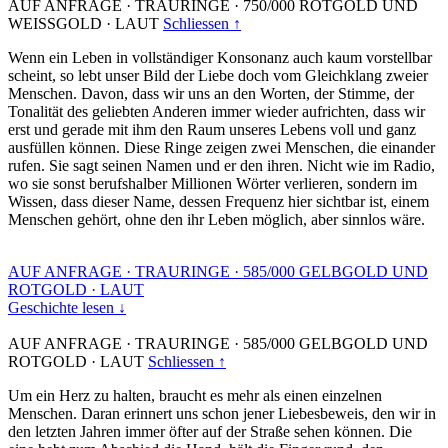
AUF ANFRAGE
·
TRAURINGE
·
750/000 ROTGOLD UND
WEISSGOLD
·
LAUT
Schliessen ↑
Wenn ein Leben in vollständiger Konsonanz auch kaum vorstellbar
scheint, so lebt unser Bild der Liebe doch vom Gleichklang zweier
Menschen. Davon, dass wir uns an den Worten, der Stimme, der
Tonalität des geliebten Anderen immer wieder aufrichten, dass wir
erst und gerade mit ihm den Raum unseres Lebens voll und ganz
ausfüllen können. Diese Ringe zeigen zwei Menschen, die einander
rufen. Sie sagt seinen Namen und er den ihren. Nicht wie im Radio,
wo sie sonst berufshalber Millionen Wörter verlieren, sondern im
Wissen, dass dieser Name, dessen Frequenz hier sichtbar ist, einem
Menschen gehört, ohne den ihr Leben möglich, aber sinnlos wäre.
AUF ANFRAGE
·
TRAURINGE
·
585/000 GELBGOLD UND
ROTGOLD
·
LAUT
Geschichte lesen ↓
AUF ANFRAGE
·
TRAURINGE
·
585/000 GELBGOLD UND
ROTGOLD
·
LAUT
Schliessen ↑
Um ein Herz zu halten, braucht es mehr als einen einzelnen
Menschen. Daran erinnert uns schon jener Liebesbeweis, den wir in
den letzten Jahren immer öfter auf der Straße sehen können. Die