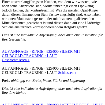
Einer unserer langjährigsten Kunden, von dem wir wussten, wie
hoch seine Ansprüche sind, wollte unbedingt einen Opal-Ring.
Jedoch keinen, der kontrastreich ist. Was die meisten Opal-Ringe
durch diesen flammenden Stein fast zwangsläufig sind. Also haben
wir einen Mutterstein gesucht, der mit dezenten opalisierenden
Mittelelementen gezeichnet ist und diesen dann auf eine U-förmige
Schiene aus farblich korrespondierendem Rotgold gesetzt.
Dies ist eine individuelle Anfertigung, aber auch eine Inspiration für
Ihre Geschichte.
AUF ANFRAGE
·
RINGE
·
925/000 SILBER MIT
GELBGOLD-TRAURING
·
LAUT
Geschichte lesen ↓
AUF ANFRAGE
·
RINGE
·
925/000 SILBER MIT
GELBGOLD-TRAURING
·
LAUT
Schliessen ↑
Preis:
abhängig von Breite, Weite, Stärke und Legierung
Dies ist eine individuelle Anfertigung, aber auch eine Inspiration für
Ihre Geschichte.
AUF ANFRAGE
·
RINGE
·
750/000 SATTGELBGOLD
·
LEISE