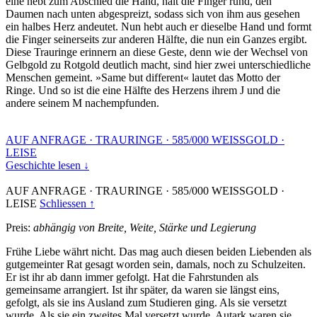
eine hebt zum Abschied die Hand, hält die Finger rund, den
Daumen nach unten abgespreizt, sodass sich von ihm aus gesehen
ein halbes Herz andeutet. Nun hebt auch er dieselbe Hand und formt
die Finger seinerseits zur anderen Hälfte, die nun ein Ganzes ergibt.
Diese Trauringe erinnern an diese Geste, denn wie der Wechsel von
Gelbgold zu Rotgold deutlich macht, sind hier zwei unterschiedliche
Menschen gemeint. »Same but different« lautet das Motto der
Ringe. Und so ist die eine Hälfte des Herzens ihrem J und die
andere seinem M nachempfunden.
AUF ANFRAGE
·
TRAURINGE
·
585/000 WEISSGOLD
·
LEISE
Geschichte lesen ↓
AUF ANFRAGE
·
TRAURINGE
·
585/000 WEISSGOLD
·
LEISE
Schliessen ↑
Preis:
abhängig von Breite, Weite, Stärke und Legierung
Frühe Liebe währt nicht. Das mag auch diesen beiden Liebenden als
gutgemeinter Rat gesagt worden sein, damals, noch zu Schulzeiten.
Er ist ihr ab dann immer gefolgt. Hat die Fahrstunden als
gemeinsame arrangiert. Ist ihr später, da waren sie längst eins,
gefolgt, als sie ins Ausland zum Studieren ging. Als sie versetzt
wurde. Als sie ein zweites Mal versetzt wurde. Autark waren sie