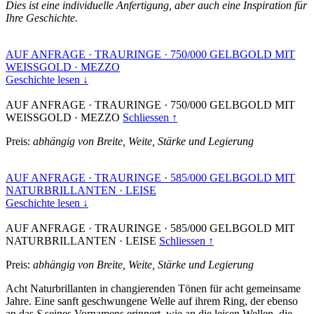
Dies ist eine individuelle Anfertigung, aber auch eine Inspiration für
Ihre Geschichte.
AUF ANFRAGE
·
TRAURINGE
·
750/000 GELBGOLD MIT
WEISSGOLD
·
MEZZO
Geschichte lesen ↓
AUF ANFRAGE
·
TRAURINGE
·
750/000 GELBGOLD MIT
WEISSGOLD
·
MEZZO
Schliessen ↑
Preis:
abhängig von Breite, Weite, Stärke und Legierung
AUF ANFRAGE
·
TRAURINGE
·
585/000 GELBGOLD MIT
NATURBRILLANTEN
·
LEISE
Geschichte lesen ↓
AUF ANFRAGE
·
TRAURINGE
·
585/000 GELBGOLD MIT
NATURBRILLANTEN
·
LEISE
Schliessen ↑
Preis:
abhängig von Breite, Weite, Stärke und Legierung
Acht Naturbrillanten in changierenden Tönen für acht gemeinsame
Jahre. Eine sanft geschwungene Welle auf ihrem Ring, der ebenso
an das
S
seines Vornamens erinnert, wie an die leisen Wellen, die