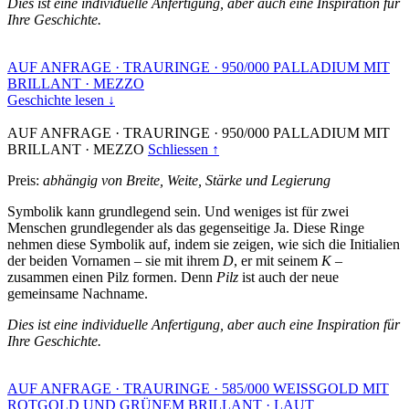
Dies ist eine individuelle Anfertigung, aber auch eine Inspiration für
Ihre Geschichte.
AUF ANFRAGE
·
TRAURINGE
·
950/000 PALLADIUM MIT
BRILLANT
·
MEZZO
Geschichte lesen ↓
AUF ANFRAGE
·
TRAURINGE
·
950/000 PALLADIUM MIT
BRILLANT
·
MEZZO
Schliessen ↑
Preis:
abhängig von Breite, Weite, Stärke und Legierung
Symbolik kann grundlegend sein. Und weniges ist für zwei
Menschen grundlegender als das gegenseitige Ja. Diese Ringe
nehmen diese Symbolik auf, indem sie zeigen, wie sich die Initialien
der beiden Vornamen – sie mit ihrem
D
, er mit seinem
K
–
zusammen einen Pilz formen. Denn
Pilz
ist auch der neue
gemeinsame Nachname.
Dies ist eine individuelle Anfertigung, aber auch eine Inspiration für
Ihre Geschichte.
AUF ANFRAGE
·
TRAURINGE
·
585/000 WEISSGOLD MIT
ROTGOLD UND GRÜNEM BRILLANT
·
LAUT