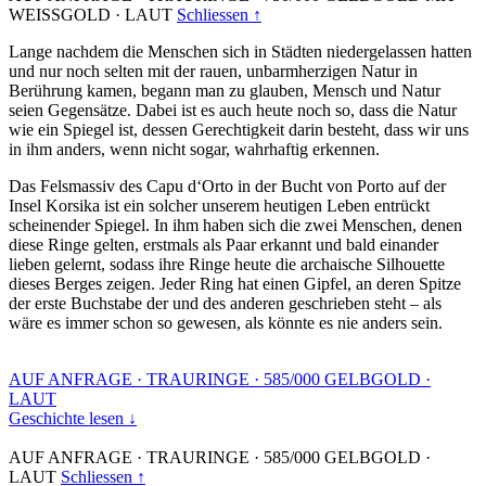
WEISSGOLD
·
LAUT
Schliessen ↑
Lange nachdem die Menschen sich in Städten niedergelassen hatten
und nur noch selten mit der rauen, unbarmherzigen Natur in
Berührung kamen, begann man zu glauben, Mensch und Natur
seien Gegensätze. Dabei ist es auch heute noch so, dass die Natur
wie ein Spiegel ist, dessen Gerechtigkeit darin besteht, dass wir uns
in ihm anders, wenn nicht sogar, wahrhaftig erkennen.
Das Felsmassiv des Capu d‘Orto in der Bucht von Porto auf der
Insel Korsika ist ein solcher unserem heutigen Leben entrückt
scheinender Spiegel. In ihm haben sich die zwei Menschen, denen
diese Ringe gelten, erstmals als Paar erkannt und bald einander
lieben gelernt, sodass ihre Ringe heute die archaische Silhouette
dieses Berges zeigen. Jeder Ring hat einen Gipfel, an deren Spitze
der erste Buchstabe der und des anderen geschrieben steht – als
wäre es immer schon so gewesen, als könnte es nie anders sein.
AUF ANFRAGE
·
TRAURINGE
·
585/000 GELBGOLD
·
LAUT
Geschichte lesen ↓
AUF ANFRAGE
·
TRAURINGE
·
585/000 GELBGOLD
·
LAUT
Schliessen ↑