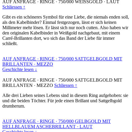
AUF ANFRAGE
·
RINGE
·
750/000 WEISSGOLD
·
LAUT
Schliessen ↑
Gibt es ein schöneres Symbol für eine Liebe, die niemals enden soll,
als den Kabelbinder? Einmal festgezogen, lässt er sich keinen
Millimeter mehr lösen. Er lässt sich nur noch cutten. Also haben wir
den originalen Kabelbinder in Weißgold nachgebaut, mit einem
Carré-Brillanten dort, wo sich das Band der Liebe für immer
schließt.
AUF ANFRAGE
·
RINGE
·
750/000 SATTGELBGOLD MIT
BRILLANTEN
·
MEZZO
Geschichte lesen ↓
AUF ANFRAGE
·
RINGE
·
750/000 SATTGELBGOLD MIT
BRILLANTEN
·
MEZZO
Schliessen ↑
Alle drei Lieben seines Lebens sind in diesem Ring aufgehoben: sie
und die beiden Töchter. Für jede einen Brillant und Sattgelbgold
drumherum.
AUF ANFRAGE
·
RINGE
·
750/000 GELBGOLD MIT
HELLBLAUEM ASCHEBRILLANT
·
LAUT
Geschichte lesen ↓