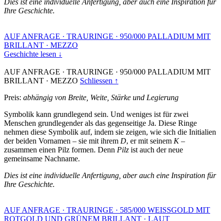
Dies ist eine individuelle Anfertigung, aber auch eine Inspiration für
Ihre Geschichte.
AUF ANFRAGE
·
TRAURINGE
·
950/000 PALLADIUM MIT
BRILLANT
·
MEZZO
Geschichte lesen ↓
AUF ANFRAGE
·
TRAURINGE
·
950/000 PALLADIUM MIT
BRILLANT
·
MEZZO
Schliessen ↑
Preis:
abhängig von Breite, Weite, Stärke und Legierung
Symbolik kann grundlegend sein. Und weniges ist für zwei
Menschen grundlegender als das gegenseitige Ja. Diese Ringe
nehmen diese Symbolik auf, indem sie zeigen, wie sich die Initialien
der beiden Vornamen – sie mit ihrem
D
, er mit seinem
K
–
zusammen einen Pilz formen. Denn
Pilz
ist auch der neue
gemeinsame Nachname.
Dies ist eine individuelle Anfertigung, aber auch eine Inspiration für
Ihre Geschichte.
AUF ANFRAGE
·
TRAURINGE
·
585/000 WEISSGOLD MIT
ROTGOLD UND GRÜNEM BRILLANT
·
LAUT