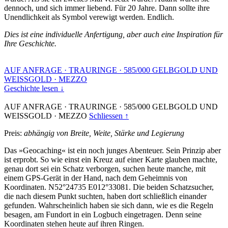
dennoch, und sich immer liebend. Für 20 Jahre. Dann sollte ihre
Unendlichkeit als Symbol verewigt werden. Endlich.
Dies ist eine individuelle Anfertigung, aber auch eine Inspiration für
Ihre Geschichte.
AUF ANFRAGE
·
TRAURINGE
·
585/000 GELBGOLD UND
WEISSGOLD
·
MEZZO
Geschichte lesen ↓
AUF ANFRAGE
·
TRAURINGE
·
585/000 GELBGOLD UND
WEISSGOLD
·
MEZZO
Schliessen ↑
Preis:
abhängig von Breite, Weite, Stärke und Legierung
Das »Geocaching« ist ein noch junges Abenteuer. Sein Prinzip aber
ist erprobt. So wie einst ein Kreuz auf einer Karte glauben machte,
genau dort sei ein Schatz verborgen, suchen heute manche, mit
einem GPS-Gerät in der Hand, nach dem Geheimnis von
Koordinaten. N52°24735 E012°33081. Die beiden Schatzsucher,
die nach diesem Punkt suchten, haben dort schließlich einander
gefunden. Wahrscheinlich haben sie sich dann, wie es die Regeln
besagen, am Fundort in ein Logbuch eingetragen. Denn seine
Koordinaten stehen heute auf ihren Ringen.