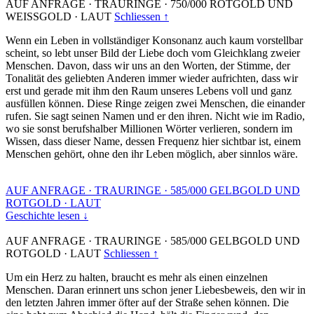
AUF ANFRAGE
·
TRAURINGE
·
750/000 ROTGOLD UND
WEISSGOLD
·
LAUT
Schliessen ↑
Wenn ein Leben in vollständiger Konsonanz auch kaum vorstellbar
scheint, so lebt unser Bild der Liebe doch vom Gleichklang zweier
Menschen. Davon, dass wir uns an den Worten, der Stimme, der
Tonalität des geliebten Anderen immer wieder aufrichten, dass wir
erst und gerade mit ihm den Raum unseres Lebens voll und ganz
ausfüllen können. Diese Ringe zeigen zwei Menschen, die einander
rufen. Sie sagt seinen Namen und er den ihren. Nicht wie im Radio,
wo sie sonst berufshalber Millionen Wörter verlieren, sondern im
Wissen, dass dieser Name, dessen Frequenz hier sichtbar ist, einem
Menschen gehört, ohne den ihr Leben möglich, aber sinnlos wäre.
AUF ANFRAGE
·
TRAURINGE
·
585/000 GELBGOLD UND
ROTGOLD
·
LAUT
Geschichte lesen ↓
AUF ANFRAGE
·
TRAURINGE
·
585/000 GELBGOLD UND
ROTGOLD
·
LAUT
Schliessen ↑
Um ein Herz zu halten, braucht es mehr als einen einzelnen
Menschen. Daran erinnert uns schon jener Liebesbeweis, den wir in
den letzten Jahren immer öfter auf der Straße sehen können. Die