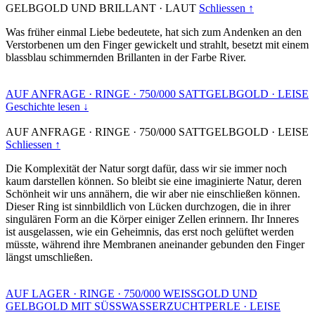
GELBGOLD UND BRILLANT
·
LAUT
Schliessen ↑
Was früher einmal Liebe bedeutete, hat sich zum Andenken an den
Verstorbenen um den Finger gewickelt und strahlt, besetzt mit einem
blassblau schimmernden Brillanten in der Farbe River.
AUF ANFRAGE
·
RINGE
·
750/000 SATTGELBGOLD
·
LEISE
Geschichte lesen ↓
AUF ANFRAGE
·
RINGE
·
750/000 SATTGELBGOLD
·
LEISE
Schliessen ↑
Die Komplexität der Natur sorgt dafür, dass wir sie immer noch
kaum darstellen können. So bleibt sie eine imaginierte Natur, deren
Schönheit wir uns annähern, die wir aber nie einschließen können.
Dieser Ring ist sinnbildlich von Lücken durchzogen, die in ihrer
singulären Form an die Körper einiger Zellen erinnern. Ihr Inneres
ist ausgelassen, wie ein Geheimnis, das erst noch gelüftet werden
müsste, während ihre Membranen aneinander gebunden den Finger
längst umschließen.
AUF LAGER
·
RINGE
·
750/000 WEISSGOLD UND
GELBGOLD MIT SÜSSWASSERZUCHTPERLE
·
LEISE