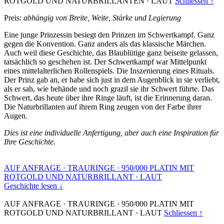
ROTGOLD UND NATURBRILLANTEN
·
LAUT
Schliessen ↑
Preis:
abhängig von Breite, Weite, Stärke und Legierung
Eine junge Prinzessin besiegt den Prinzen im Schwertkampf. Ganz
gegen die Konvention. Ganz anders als das klassische Märchen.
Auch weil diese Geschichte, das Blaublütige ganz beiseite gelassen,
tatsächlich so geschehen ist. Der Schwertkampf war Mittelpunkt
eines mittelalterlichen Rollenspiels. Die Inszenierung eines Rituals.
Der Prinz gab an, er habe sich just in dem Augenblick in sie verliebt,
als er sah, wie behände und noch grazil sie ihr Schwert führte. Das
Schwert, das heute über ihre Ringe läuft, ist die Erinnerung daran.
Die Naturbrillanten auf ihrem Ring zeugen von der Farbe ihrer
Augen.
Dies ist eine individuelle Anfertigung, aber auch eine Inspiration für
Ihre Geschichte.
AUF ANFRAGE
·
TRAURINGE
·
950/000 PLATIN MIT
ROTGOLD UND NATURBRILLANT
·
LAUT
Geschichte lesen ↓
AUF ANFRAGE
·
TRAURINGE
·
950/000 PLATIN MIT
ROTGOLD UND NATURBRILLANT
·
LAUT
Schliessen ↑