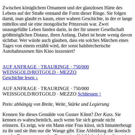
Zwischen königlichem Ornament und der glanzlosen Härte des
Lebens auf der Straße entstand die Form dieser Ringe. Sie folgen
damit, man glaubt es kaum, einer wahren Geschichte, in der er lange
mittellos und sie eine mongolische Prinzessin war. Zwei
unausgefüllte Leben fanden darin, in der für unsere Gesellschaft
größtmöglichen Distanz, ihren Anfang. Dabei ist heute wenig davon
sichtbar. Wer würde auch glauben, dass ein solches Märchen eines
Tages von einem erzählt wird, der sonst halsbrecherische
Autobahnszenen fürs Kino inszeniert?
AUF ANFRAGE
·
TRAURINGE
·
750/000
WEISSGOLD/ROTGOLD
·
MEZZO
Geschichte lesen ↓
AUF ANFRAGE
·
TRAURINGE
·
750/000
WEISSGOLD/ROTGOLD
·
MEZZO
Schliessen ↑
Preis:
abhängig von Breite, Weite, Stärke und Legierung
Kennen Sie dieses Gemälde von Gustav Klimt?
Der Kuss.
Sie
kennen es wahrscheinlich, auch wenn Sie sich gerade nicht
erinnern. Es zeigt, wie ein Mann eine Frau küsst, sich hinunterbeugt
zu ihr und sie ihm nur die Wange gibt. Eine Abbildung die ikonisch