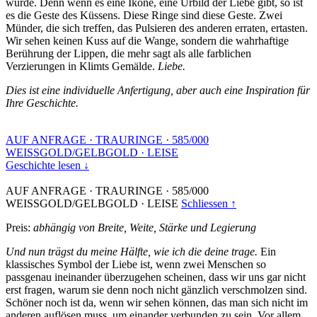
wurde. Denn wenn es eine Ikone, eine Urbild der Liebe gibt, so ist
es die Geste des Küssens. Diese Ringe sind diese Geste. Zwei
Münder, die sich treffen, das Pulsieren des anderen erraten, ertasten.
Wir sehen keinen Kuss auf die Wange, sondern die wahrhaftige
Berührung der Lippen, die mehr sagt als alle farblichen
Verzierungen in Klimts Gemälde.
Liebe.
Dies ist eine individuelle Anfertigung, aber auch eine Inspiration für
Ihre Geschichte.
AUF ANFRAGE
·
TRAURINGE
·
585/000
WEISSGOLD/GELBGOLD
·
LEISE
Geschichte lesen ↓
AUF ANFRAGE
·
TRAURINGE
·
585/000
WEISSGOLD/GELBGOLD
·
LEISE
Schliessen ↑
Preis:
abhängig von Breite, Weite, Stärke und Legierung
Und nun trägst du meine Hälfte, wie ich die deine trage.
Ein
klassisches Symbol der Liebe ist, wenn zwei Menschen so
passgenau ineinander überzugehen scheinen, dass wir uns gar nicht
erst fragen, warum sie denn noch nicht gänzlich verschmolzen sind.
Schöner noch ist da, wenn wir sehen können, das man sich nicht im
anderen auflösen muss, um einander verbunden zu sein. Vor allem,