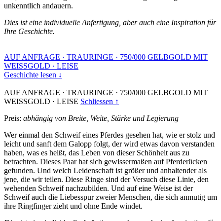
unkenntlich andauern.
Dies ist eine individuelle Anfertigung, aber auch eine Inspiration für
Ihre Geschichte.
AUF ANFRAGE
·
TRAURINGE
·
750/000 GELBGOLD MIT
WEISSGOLD
·
LEISE
Geschichte lesen ↓
AUF ANFRAGE
·
TRAURINGE
·
750/000 GELBGOLD MIT
WEISSGOLD
·
LEISE
Schliessen ↑
Preis:
abhängig von Breite, Weite, Stärke und Legierung
Wer einmal den Schweif eines Pferdes gesehen hat, wie er stolz und
leicht und sanft dem Galopp folgt, der wird etwas davon verstanden
haben, was es heißt, das Leben von dieser Schönheit aus zu
betrachten. Dieses Paar hat sich gewissermaßen auf Pferderücken
gefunden. Und welch Leidenschaft ist größer und anhaltender als
jene, die wir teilen. Diese Ringe sind der Versuch diese Linie, den
wehenden Schweif nachzubilden. Und auf eine Weise ist der
Schweif auch die Liebesspur zweier Menschen, die sich anmutig um
ihre Ringfinger zieht und ohne Ende windet.