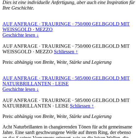
Dies ist eine individuelle Anfertigung, aber auch eine Inspiration für
Ihre Geschichte.
AUF ANFRAGE
·
TRAURINGE
·
750/000 GELBGOLD MIT
WEISSGOLD
·
MEZZO
Geschichte lesen ↓
AUF ANFRAGE
·
TRAURINGE
·
750/000 GELBGOLD MIT
WEISSGOLD
·
MEZZO
Schliessen ↑
Preis:
abhängig von Breite, Weite, Stärke und Legierung
AUF ANFRAGE
·
TRAURINGE
·
585/000 GELBGOLD MIT
NATURBRILLANTEN
·
LEISE
Geschichte lesen ↓
AUF ANFRAGE
·
TRAURINGE
·
585/000 GELBGOLD MIT
NATURBRILLANTEN
·
LEISE
Schliessen ↑
Preis:
abhängig von Breite, Weite, Stärke und Legierung
Acht Naturbrillanten in changierenden Tönen für acht gemeinsame
Jahre. Eine sanft geschwungene Welle auf ihrem Ring, der ebenso
an das
S
seines Vornamens erinnert, wie an die leisen Wellen, die