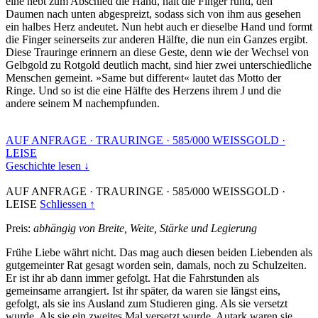
eine hebt zum Abschied die Hand, hält die Finger rund, den
Daumen nach unten abgespreizt, sodass sich von ihm aus gesehen
ein halbes Herz andeutet. Nun hebt auch er dieselbe Hand und formt
die Finger seinerseits zur anderen Hälfte, die nun ein Ganzes ergibt.
Diese Trauringe erinnern an diese Geste, denn wie der Wechsel von
Gelbgold zu Rotgold deutlich macht, sind hier zwei unterschiedliche
Menschen gemeint. »Same but different« lautet das Motto der
Ringe. Und so ist die eine Hälfte des Herzens ihrem J und die
andere seinem M nachempfunden.
AUF ANFRAGE
·
TRAURINGE
·
585/000 WEISSGOLD
·
LEISE
Geschichte lesen ↓
AUF ANFRAGE
·
TRAURINGE
·
585/000 WEISSGOLD
·
LEISE
Schliessen ↑
Preis:
abhängig von Breite, Weite, Stärke und Legierung
Frühe Liebe währt nicht. Das mag auch diesen beiden Liebenden als
gutgemeinter Rat gesagt worden sein, damals, noch zu Schulzeiten.
Er ist ihr ab dann immer gefolgt. Hat die Fahrstunden als
gemeinsame arrangiert. Ist ihr später, da waren sie längst eins,
gefolgt, als sie ins Ausland zum Studieren ging. Als sie versetzt
wurde. Als sie ein zweites Mal versetzt wurde. Autark waren sie