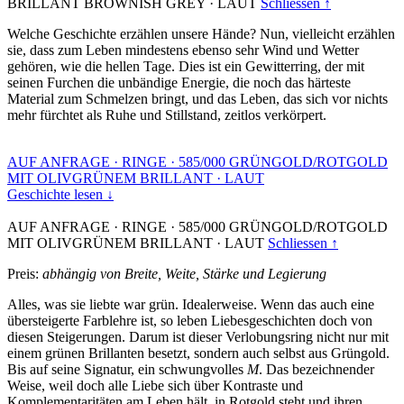
BRILLANT BROWNISH GREY
·
LAUT
Schliessen ↑
Welche Geschichte erzählen unsere Hände? Nun, vielleicht erzählen
sie, dass zum Leben mindestens ebenso sehr Wind und Wetter
gehören, wie die hellen Tage. Dies ist ein Gewitterring, der mit
seinen Furchen die unbändige Energie, die noch das härteste
Material zum Schmelzen bringt, und das Leben, das sich vor nichts
mehr fürchtet als Ruhe und Stillstand, zeitlos verkörpert.
AUF ANFRAGE
·
RINGE
·
585/000 GRÜNGOLD/ROTGOLD
MIT OLIVGRÜNEM BRILLANT
·
LAUT
Geschichte lesen ↓
AUF ANFRAGE
·
RINGE
·
585/000 GRÜNGOLD/ROTGOLD
MIT OLIVGRÜNEM BRILLANT
·
LAUT
Schliessen ↑
Preis:
abhängig von Breite, Weite, Stärke und Legierung
Alles, was sie liebte war grün. Idealerweise. Wenn das auch eine
übersteigerte Farblehre ist, so leben Liebesgeschichten doch von
diesen Steigerungen. Darum ist dieser Verlobungsring nicht nur mit
einem grünen Brillanten besetzt, sondern auch selbst aus Grüngold.
Bis auf seine Signatur, ein schwungvolles
M
. Das bezeichnender
Weise, weil doch alle Liebe sich über Kontraste und
Komplementaritäten am Leben hält, in Rotgold steht und ihren