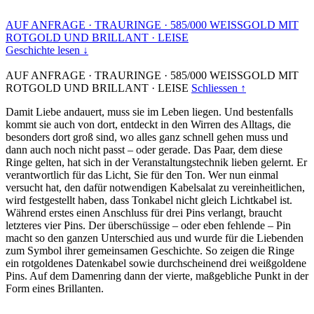
AUF ANFRAGE
·
TRAURINGE
·
585/000 WEISSGOLD MIT
ROTGOLD UND BRILLANT
·
LEISE
Geschichte lesen ↓
AUF ANFRAGE
·
TRAURINGE
·
585/000 WEISSGOLD MIT
ROTGOLD UND BRILLANT
·
LEISE
Schliessen ↑
Damit Liebe andauert, muss sie im Leben liegen. Und bestenfalls
kommt sie auch von dort, entdeckt in den Wirren des Alltags, die
besonders dort groß sind, wo alles ganz schnell gehen muss und
dann auch noch nicht passt – oder gerade. Das Paar, dem diese
Ringe gelten, hat sich in der Veranstaltungstechnik lieben gelernt. Er
verantwortlich für das Licht, Sie für den Ton. Wer nun einmal
versucht hat, den dafür notwendigen Kabelsalat zu vereinheitlichen,
wird festgestellt haben, dass Tonkabel nicht gleich Lichtkabel ist.
Während erstes einen Anschluss für drei Pins verlangt, braucht
letzteres vier Pins. Der überschüssige – oder eben fehlende – Pin
macht so den ganzen Unterschied aus und wurde für die Liebenden
zum Symbol ihrer gemeinsamen Geschichte. So zeigen die Ringe
ein rotgoldenes Datenkabel sowie durchscheinend drei weißgoldene
Pins. Auf dem Damenring dann der vierte, maßgebliche Punkt in der
Form eines Brillanten.