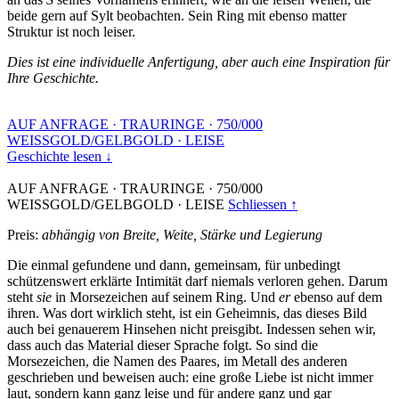
beide gern auf Sylt beobachten. Sein Ring mit ebenso matter
Struktur ist noch leiser.
Dies ist eine individuelle Anfertigung, aber auch eine Inspiration für
Ihre Geschichte.
AUF ANFRAGE
·
TRAURINGE
·
750/000
WEISSGOLD/GELBGOLD
·
LEISE
Geschichte lesen ↓
AUF ANFRAGE
·
TRAURINGE
·
750/000
WEISSGOLD/GELBGOLD
·
LEISE
Schliessen ↑
Preis:
abhängig von Breite, Weite, Stärke und Legierung
Die einmal gefundene und dann, gemeinsam, für unbedingt
schützenswert erklärte Intimität darf niemals verloren gehen. Darum
steht
sie
in Morsezeichen auf seinem Ring. Und
er
ebenso auf dem
ihren. Was dort wirklich steht, ist ein Geheimnis, das dieses Bild
auch bei genauerem Hinsehen nicht preisgibt. Indessen sehen wir,
dass auch das Material dieser Sprache folgt. So sind die
Morsezeichen, die Namen des Paares, im Metall des anderen
geschrieben und beweisen auch: eine große Liebe ist nicht immer
laut, sondern kann ganz leise und für andere ganz und gar