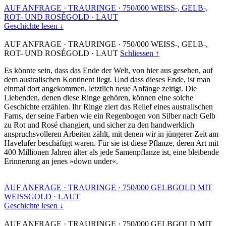
AUF ANFRAGE
·
TRAURINGE
·
750/000 WEISS-, GELB-,
ROT- UND ROSÉGOLD
·
LAUT
Geschichte lesen ↓
AUF ANFRAGE
·
TRAURINGE
·
750/000 WEISS-, GELB-,
ROT- UND ROSÉGOLD
·
LAUT
Schliessen ↑
Es könnte sein, dass das Ende der Welt, von hier aus gesehen, auf
dem australischen Kontinent liegt. Und dass dieses Ende, ist man
einmal dort angekommen, letztlich neue Anfänge zeitigt. Die
Liebenden, denen diese Ringe gehören, können eine solche
Geschichte erzählen. Ihr Ringe ziert das Relief eines australischen
Farns, der seine Farben wie ein Regenbogen von Silber nach Gelb
zu Rot und Rosé changiert, und sicher zu den handwerklich
anspruchsvolleren Arbeiten zählt, mit denen wir in jüngerer Zeit am
Havelufer beschäftigt waren. Für sie ist diese Pflanze, deren Art mit
400 Millionen Jahren älter als jede Samenpflanze ist, eine bleibende
Erinnerung an jenes »down under«.
AUF ANFRAGE
·
TRAURINGE
·
750/000 GELBGOLD MIT
WEISSGOLD
·
LAUT
Geschichte lesen ↓
AUF ANFRAGE
·
TRAURINGE
·
750/000 GELBGOLD MIT