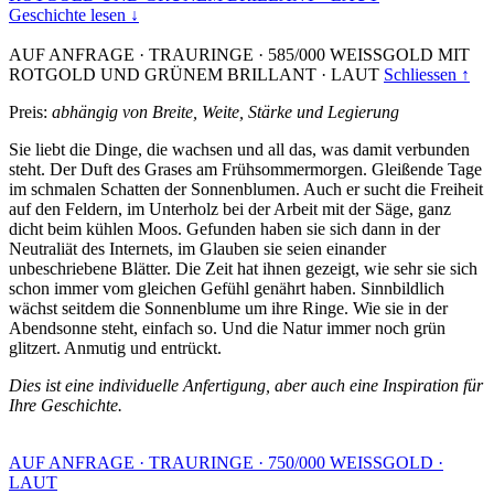
Geschichte lesen ↓
AUF ANFRAGE
·
TRAURINGE
·
585/000 WEISSGOLD MIT
ROTGOLD UND GRÜNEM BRILLANT
·
LAUT
Schliessen ↑
Preis:
abhängig von Breite, Weite, Stärke und Legierung
Sie liebt die Dinge, die wachsen und all das, was damit verbunden
steht. Der Duft des Grases am Frühsommermorgen. Gleißende Tage
im schmalen Schatten der Sonnenblumen. Auch er sucht die Freiheit
auf den Feldern, im Unterholz bei der Arbeit mit der Säge, ganz
dicht beim kühlen Moos. Gefunden haben sie sich dann in der
Neutraliät des Internets, im Glauben sie seien einander
unbeschriebene Blätter. Die Zeit hat ihnen gezeigt, wie sehr sie sich
schon immer vom gleichen Gefühl genährt haben. Sinnbildlich
wächst seitdem die Sonnenblume um ihre Ringe. Wie sie in der
Abendsonne steht, einfach so. Und die Natur immer noch grün
glitzert. Anmutig und entrückt.
Dies ist eine individuelle Anfertigung, aber auch eine Inspiration für
Ihre Geschichte.
AUF ANFRAGE
·
TRAURINGE
·
750/000 WEISSGOLD
·
LAUT