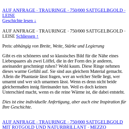
AUF ANFRAGE
·
TRAURINGE
·
750/000 SATTGELBGOLD
·
LEISE
Geschichte lesen ↓
AUF ANFRAGE
·
TRAURINGE
·
750/000 SATTGELBGOLD
·
LEISE
Schliessen ↑
Preis:
abhängig von Breite, Weite, Stärke und Legierung
Gibt es ein schöneres und so klassisches Bild für die Nähe eines
Liebespaares als zwei Löffel, die in der Form des je anderen,
aneinander geschmiegt ruhen? Wohl kaum. Diese Ringe nehmen
dieses warme Gefühl auf. Sie sind aus gleichem Material gemacht.
Allein die Phantasie lässt fragen, wer an welcher Stelle liegt, wer
umarmt und wer sich umarmen lässt. Wenn es denn nicht beide
gleichermaßen innig füreinander tun. Weil es doch keinen
Unterschied macht, wenn es die reine Wärme ist, die dabei entsteht.
Dies ist eine individuelle Anfertigung, aber auch eine Inspiration für
Ihre Geschichte.
AUF ANFRAGE
·
TRAURINGE
·
750/000 SATTGELBGOLD
MIT ROTGOLD UND NATURBRILLANT
·
MEZZO