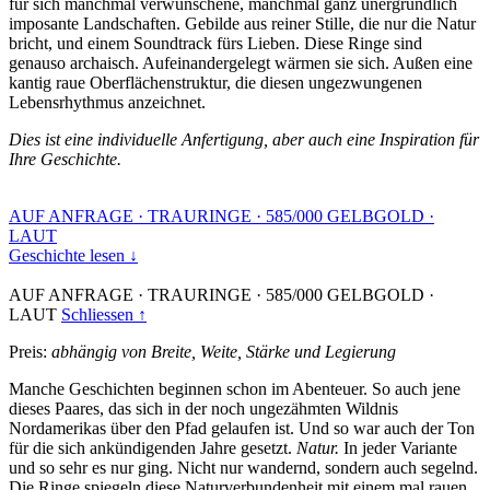
für sich manchmal verwunschene, manchmal ganz unergründlich
imposante Landschaften. Gebilde aus reiner Stille, die nur die Natur
bricht, und einem Soundtrack fürs Lieben. Diese Ringe sind
genauso archaisch. Aufeinandergelegt wärmen sie sich. Außen eine
kantig raue Oberflächenstruktur, die diesen ungezwungenen
Lebensrhythmus anzeichnet.
Dies ist eine individuelle Anfertigung, aber auch eine Inspiration für
Ihre Geschichte.
AUF ANFRAGE
·
TRAURINGE
·
585/000 GELBGOLD
·
LAUT
Geschichte lesen ↓
AUF ANFRAGE
·
TRAURINGE
·
585/000 GELBGOLD
·
LAUT
Schliessen ↑
Preis:
abhängig von Breite, Weite, Stärke und Legierung
Manche Geschichten beginnen schon im Abenteuer. So auch jene
dieses Paares, das sich in der noch ungezähmten Wildnis
Nordamerikas über den Pfad gelaufen ist. Und so war auch der Ton
für die sich ankündigenden Jahre gesetzt.
Natur.
In jeder Variante
und so sehr es nur ging. Nicht nur wandernd, sondern auch segelnd.
Die Ringe spiegeln diese Naturverbundenheit mit einem mal rauen