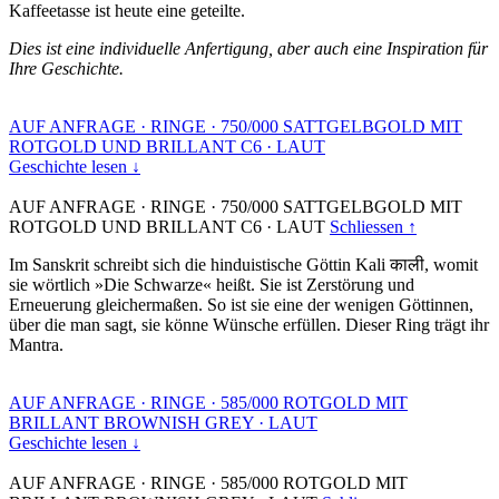
Kaffeetasse ist heute eine geteilte.
Dies ist eine individuelle Anfertigung, aber auch eine Inspiration für
Ihre Geschichte.
AUF ANFRAGE
·
RINGE
·
750/000 SATTGELBGOLD MIT
ROTGOLD UND BRILLANT C6
·
LAUT
Geschichte lesen ↓
AUF ANFRAGE
·
RINGE
·
750/000 SATTGELBGOLD MIT
ROTGOLD UND BRILLANT C6
·
LAUT
Schliessen ↑
Im Sanskrit schreibt sich die hinduistische Göttin Kali काली, womit
sie wörtlich »Die Schwarze« heißt. Sie ist Zerstörung und
Erneuerung gleichermaßen. So ist sie eine der wenigen Göttinnen,
über die man sagt, sie könne Wünsche erfüllen. Dieser Ring trägt ihr
Mantra.
AUF ANFRAGE
·
RINGE
·
585/000 ROTGOLD MIT
BRILLANT BROWNISH GREY
·
LAUT
Geschichte lesen ↓
AUF ANFRAGE
·
RINGE
·
585/000 ROTGOLD MIT