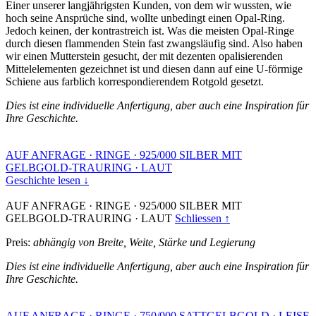
Einer unserer langjährigsten Kunden, von dem wir wussten, wie
hoch seine Ansprüche sind, wollte unbedingt einen Opal-Ring.
Jedoch keinen, der kontrastreich ist. Was die meisten Opal-Ringe
durch diesen flammenden Stein fast zwangsläufig sind. Also haben
wir einen Mutterstein gesucht, der mit dezenten opalisierenden
Mittelelementen gezeichnet ist und diesen dann auf eine U-förmige
Schiene aus farblich korrespondierendem Rotgold gesetzt.
Dies ist eine individuelle Anfertigung, aber auch eine Inspiration für
Ihre Geschichte.
AUF ANFRAGE
·
RINGE
·
925/000 SILBER MIT
GELBGOLD-TRAURING
·
LAUT
Geschichte lesen ↓
AUF ANFRAGE
·
RINGE
·
925/000 SILBER MIT
GELBGOLD-TRAURING
·
LAUT
Schliessen ↑
Preis:
abhängig von Breite, Weite, Stärke und Legierung
Dies ist eine individuelle Anfertigung, aber auch eine Inspiration für
Ihre Geschichte.
AUF ANFRAGE
·
RINGE
·
750/000 SATTGELBGOLD
·
LEISE