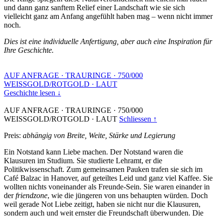
und dann ganz sanftem Relief einer Landschaft wie sie sich
vielleicht ganz am Anfang angefühlt haben mag – wenn nicht immer
noch.
Dies ist eine individuelle Anfertigung, aber auch eine Inspiration für
Ihre Geschichte.
AUF ANFRAGE
·
TRAURINGE
·
750/000
WEISSGOLD/ROTGOLD
·
LAUT
Geschichte lesen ↓
AUF ANFRAGE
·
TRAURINGE
·
750/000
WEISSGOLD/ROTGOLD
·
LAUT
Schliessen ↑
Preis:
abhängig von Breite, Weite, Stärke und Legierung
Ein Notstand kann Liebe machen. Der Notstand waren die
Klausuren im Studium. Sie studierte Lehramt, er die
Politikwissenschaft. Zum gemeinsamen Pauken trafen sie sich im
Café Balzac in Hanover, auf geteiltes Leid und ganz viel Kaffee. Sie
wollten nichts voneinander als Freunde-Sein. Sie waren einander in
der
friendzone
, wie die jüngeren von uns behaupten würden. Doch
weil gerade Not Liebe zeitigt, haben sie nicht nur die Klausuren,
sondern auch und weit ernster die Freundschaft überwunden. Die