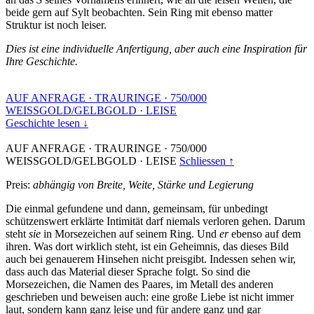
beide gern auf Sylt beobachten. Sein Ring mit ebenso matter
Struktur ist noch leiser.
Dies ist eine individuelle Anfertigung, aber auch eine Inspiration für
Ihre Geschichte.
AUF ANFRAGE
·
TRAURINGE
·
750/000
WEISSGOLD/GELBGOLD
·
LEISE
Geschichte lesen ↓
AUF ANFRAGE
·
TRAURINGE
·
750/000
WEISSGOLD/GELBGOLD
·
LEISE
Schliessen ↑
Preis:
abhängig von Breite, Weite, Stärke und Legierung
Die einmal gefundene und dann, gemeinsam, für unbedingt
schützenswert erklärte Intimität darf niemals verloren gehen. Darum
steht
sie
in Morsezeichen auf seinem Ring. Und
er
ebenso auf dem
ihren. Was dort wirklich steht, ist ein Geheimnis, das dieses Bild
auch bei genauerem Hinsehen nicht preisgibt. Indessen sehen wir,
dass auch das Material dieser Sprache folgt. So sind die
Morsezeichen, die Namen des Paares, im Metall des anderen
geschrieben und beweisen auch: eine große Liebe ist nicht immer
laut, sondern kann ganz leise und für andere ganz und gar