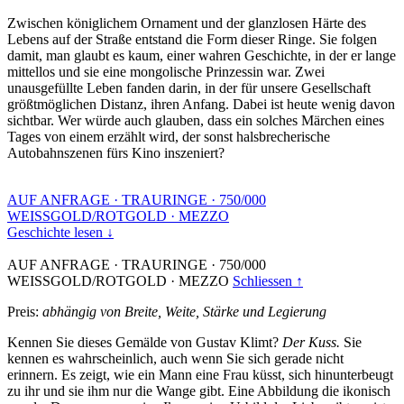
Zwischen königlichem Ornament und der glanzlosen Härte des
Lebens auf der Straße entstand die Form dieser Ringe. Sie folgen
damit, man glaubt es kaum, einer wahren Geschichte, in der er lange
mittellos und sie eine mongolische Prinzessin war. Zwei
unausgefüllte Leben fanden darin, in der für unsere Gesellschaft
größtmöglichen Distanz, ihren Anfang. Dabei ist heute wenig davon
sichtbar. Wer würde auch glauben, dass ein solches Märchen eines
Tages von einem erzählt wird, der sonst halsbrecherische
Autobahnszenen fürs Kino inszeniert?
AUF ANFRAGE
·
TRAURINGE
·
750/000
WEISSGOLD/ROTGOLD
·
MEZZO
Geschichte lesen ↓
AUF ANFRAGE
·
TRAURINGE
·
750/000
WEISSGOLD/ROTGOLD
·
MEZZO
Schliessen ↑
Preis:
abhängig von Breite, Weite, Stärke und Legierung
Kennen Sie dieses Gemälde von Gustav Klimt?
Der Kuss.
Sie
kennen es wahrscheinlich, auch wenn Sie sich gerade nicht
erinnern. Es zeigt, wie ein Mann eine Frau küsst, sich hinunterbeugt
zu ihr und sie ihm nur die Wange gibt. Eine Abbildung die ikonisch