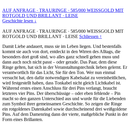
AUF ANFRAGE
·
TRAURINGE
·
585/000 WEISSGOLD MIT
ROTGOLD UND BRILLANT
·
LEISE
Geschichte lesen ↓
AUF ANFRAGE
·
TRAURINGE
·
585/000 WEISSGOLD MIT
ROTGOLD UND BRILLANT
·
LEISE
Schliessen ↑
Damit Liebe andauert, muss sie im Leben liegen. Und bestenfalls
kommt sie auch von dort, entdeckt in den Wirren des Alltags, die
besonders dort groß sind, wo alles ganz schnell gehen muss und
dann auch noch nicht passt – oder gerade. Das Paar, dem diese
Ringe gelten, hat sich in der Veranstaltungstechnik lieben gelernt. Er
verantwortlich für das Licht, Sie für den Ton. Wer nun einmal
versucht hat, den dafür notwendigen Kabelsalat zu vereinheitlichen,
wird festgestellt haben, dass Tonkabel nicht gleich Lichtkabel ist.
Während erstes einen Anschluss für drei Pins verlangt, braucht
letzteres vier Pins. Der überschüssige – oder eben fehlende – Pin
macht so den ganzen Unterschied aus und wurde für die Liebenden
zum Symbol ihrer gemeinsamen Geschichte. So zeigen die Ringe
ein rotgoldenes Datenkabel sowie durchscheinend drei weißgoldene
Pins. Auf dem Damenring dann der vierte, maßgebliche Punkt in der
Form eines Brillanten.