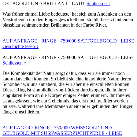
GELBGOLD UND BRILLANT
·
LAUT
Schliessen ↑
Was früher einmal Liebe bedeutete, hat sich zum Andenken an den
Verstorbenen um den Finger gewickelt und strahlt, besetzt mit einem
blassblau schimmernden Brillanten in der Farbe River.
AUF ANFRAGE
·
RINGE
·
750/000 SATTGELBGOLD
·
LEISE
Geschichte lesen ↓
AUF ANFRAGE
·
RINGE
·
750/000 SATTGELBGOLD
·
LEISE
Schliessen ↑
Die Komplexität der Natur sorgt dafür, dass wir sie immer noch
kaum darstellen können. So bleibt sie eine imaginierte Natur, deren
Schönheit wir uns annähern, die wir aber nie einschließen können.
Dieser Ring ist sinnbildlich von Lücken durchzogen, die in ihrer
singulären Form an die Körper einiger Zellen erinnern. Ihr Inneres
ist ausgelassen, wie ein Geheimnis, das erst noch gelüftet werden
müsste, während ihre Membranen aneinander gebunden den Finger
längst umschließen.
AUF LAGER
·
RINGE
·
750/000 WEISSGOLD UND
GELBGOLD MIT SÜSSWASSERZUCHTPERLE
·
LEISE