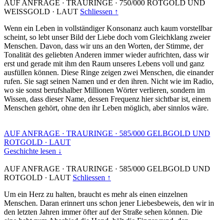
AUF ANFRAGE
·
TRAURINGE
·
750/000 ROTGOLD UND
WEISSGOLD
·
LAUT
Schliessen ↑
Wenn ein Leben in vollständiger Konsonanz auch kaum vorstellbar
scheint, so lebt unser Bild der Liebe doch vom Gleichklang zweier
Menschen. Davon, dass wir uns an den Worten, der Stimme, der
Tonalität des geliebten Anderen immer wieder aufrichten, dass wir
erst und gerade mit ihm den Raum unseres Lebens voll und ganz
ausfüllen können. Diese Ringe zeigen zwei Menschen, die einander
rufen. Sie sagt seinen Namen und er den ihren. Nicht wie im Radio,
wo sie sonst berufshalber Millionen Wörter verlieren, sondern im
Wissen, dass dieser Name, dessen Frequenz hier sichtbar ist, einem
Menschen gehört, ohne den ihr Leben möglich, aber sinnlos wäre.
AUF ANFRAGE
·
TRAURINGE
·
585/000 GELBGOLD UND
ROTGOLD
·
LAUT
Geschichte lesen ↓
AUF ANFRAGE
·
TRAURINGE
·
585/000 GELBGOLD UND
ROTGOLD
·
LAUT
Schliessen ↑
Um ein Herz zu halten, braucht es mehr als einen einzelnen
Menschen. Daran erinnert uns schon jener Liebesbeweis, den wir in
den letzten Jahren immer öfter auf der Straße sehen können. Die