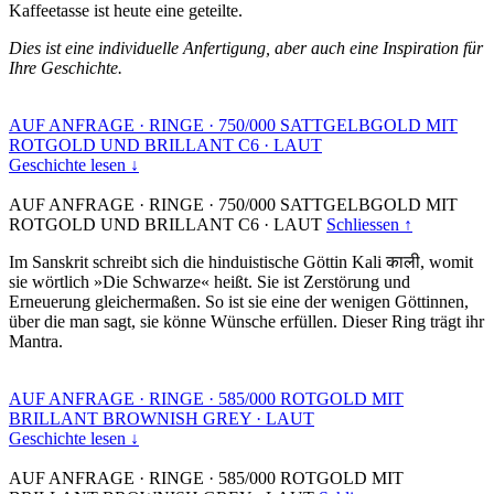
Kaffeetasse ist heute eine geteilte.
Dies ist eine individuelle Anfertigung, aber auch eine Inspiration für
Ihre Geschichte.
AUF ANFRAGE
·
RINGE
·
750/000 SATTGELBGOLD MIT
ROTGOLD UND BRILLANT C6
·
LAUT
Geschichte lesen ↓
AUF ANFRAGE
·
RINGE
·
750/000 SATTGELBGOLD MIT
ROTGOLD UND BRILLANT C6
·
LAUT
Schliessen ↑
Im Sanskrit schreibt sich die hinduistische Göttin Kali काली, womit
sie wörtlich »Die Schwarze« heißt. Sie ist Zerstörung und
Erneuerung gleichermaßen. So ist sie eine der wenigen Göttinnen,
über die man sagt, sie könne Wünsche erfüllen. Dieser Ring trägt ihr
Mantra.
AUF ANFRAGE
·
RINGE
·
585/000 ROTGOLD MIT
BRILLANT BROWNISH GREY
·
LAUT
Geschichte lesen ↓
AUF ANFRAGE
·
RINGE
·
585/000 ROTGOLD MIT