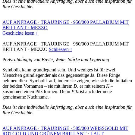
Dies ist eine individuelle Anfertigung, aber auch eine Inspiration für
Ihre Geschichte.
AUF ANFRAGE
·
TRAURINGE
·
950/000 PALLADIUM MIT
BRILLANT
·
MEZZO
Geschichte lesen ↓
AUF ANFRAGE
·
TRAURINGE
·
950/000 PALLADIUM MIT
BRILLANT
·
MEZZO
Schliessen ↑
Preis:
abhängig von Breite, Weite, Stärke und Legierung
Symbolik kann grundlegend sein. Und weniges ist für zwei
Menschen grundlegender als das gegenseitige Ja. Diese Ringe
nehmen diese Symbolik auf, indem sie zeigen, wie sich die Initialien
der beiden Vornamen – sie mit ihrem
D
, er mit seinem
K
–
zusammen einen Pilz formen. Denn
Pilz
ist auch der neue
gemeinsame Nachname.
Dies ist eine individuelle Anfertigung, aber auch eine Inspiration für
Ihre Geschichte.
AUF ANFRAGE
·
TRAURINGE
·
585/000 WEISSGOLD MIT
ROTGOLD UND GRÜNEM BRILLANT
·
LAUT