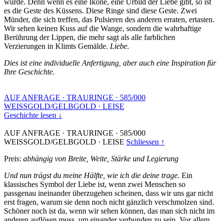
wurde. Denn wenn es eine Ikone, eine Urbild der Liebe gibt, so ist
es die Geste des Küssens. Diese Ringe sind diese Geste. Zwei
Münder, die sich treffen, das Pulsieren des anderen erraten, ertasten.
Wir sehen keinen Kuss auf die Wange, sondern die wahrhaftige
Berührung der Lippen, die mehr sagt als alle farblichen
Verzierungen in Klimts Gemälde.
Liebe.
Dies ist eine individuelle Anfertigung, aber auch eine Inspiration für
Ihre Geschichte.
AUF ANFRAGE
·
TRAURINGE
·
585/000
WEISSGOLD/GELBGOLD
·
LEISE
Geschichte lesen ↓
AUF ANFRAGE
·
TRAURINGE
·
585/000
WEISSGOLD/GELBGOLD
·
LEISE
Schliessen ↑
Preis:
abhängig von Breite, Weite, Stärke und Legierung
Und nun trägst du meine Hälfte, wie ich die deine trage.
Ein
klassisches Symbol der Liebe ist, wenn zwei Menschen so
passgenau ineinander überzugehen scheinen, dass wir uns gar nicht
erst fragen, warum sie denn noch nicht gänzlich verschmolzen sind.
Schöner noch ist da, wenn wir sehen können, das man sich nicht im
anderen auflösen muss, um einander verbunden zu sein. Vor allem,