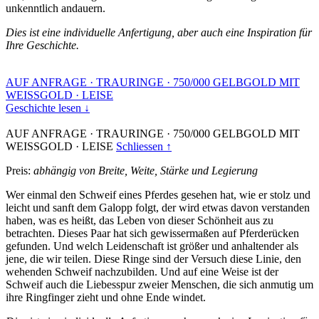
unkenntlich andauern.
Dies ist eine individuelle Anfertigung, aber auch eine Inspiration für
Ihre Geschichte.
AUF ANFRAGE
·
TRAURINGE
·
750/000 GELBGOLD MIT
WEISSGOLD
·
LEISE
Geschichte lesen ↓
AUF ANFRAGE
·
TRAURINGE
·
750/000 GELBGOLD MIT
WEISSGOLD
·
LEISE
Schliessen ↑
Preis:
abhängig von Breite, Weite, Stärke und Legierung
Wer einmal den Schweif eines Pferdes gesehen hat, wie er stolz und
leicht und sanft dem Galopp folgt, der wird etwas davon verstanden
haben, was es heißt, das Leben von dieser Schönheit aus zu
betrachten. Dieses Paar hat sich gewissermaßen auf Pferderücken
gefunden. Und welch Leidenschaft ist größer und anhaltender als
jene, die wir teilen. Diese Ringe sind der Versuch diese Linie, den
wehenden Schweif nachzubilden. Und auf eine Weise ist der
Schweif auch die Liebesspur zweier Menschen, die sich anmutig um
ihre Ringfinger zieht und ohne Ende windet.