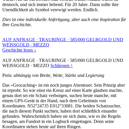
dennoch, und sich immer liebend. Für 20 Jahre. Dann sollte ihre
Unendlichkeit als Symbol verewigt werden. Endlich.
Dies ist eine individuelle Anfertigung, aber auch eine Inspiration für
Ihre Geschichte.
AUF ANFRAGE
·
TRAURINGE
·
585/000 GELBGOLD UND
WEISSGOLD
·
MEZZO
Geschichte lesen ↓
AUF ANFRAGE
·
TRAURINGE
·
585/000 GELBGOLD UND
WEISSGOLD
·
MEZZO
Schliessen ↑
Preis:
abhängig von Breite, Weite, Stärke und Legierung
Das »Geocaching« ist ein noch junges Abenteuer. Sein Prinzip aber
ist erprobt. So wie einst ein Kreuz auf einer Karte glauben machte,
genau dort sei ein Schatz verborgen, suchen heute manche, mit
einem GPS-Gerät in der Hand, nach dem Geheimnis von
Koordinaten. N52°24735 E012°33081. Die beiden Schatzsucher,
die nach diesem Punkt suchten, haben dort schließlich einander
gefunden. Wahrscheinlich haben sie sich dann, wie es die Regeln
besagen, am Fundort in ein Logbuch eingetragen. Denn seine
Koordinaten stehen heute auf ihren Ringen.