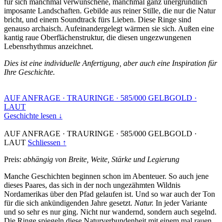
für sich manchmal verwunschene, manchmal ganz unergründlich
imposante Landschaften. Gebilde aus reiner Stille, die nur die Natur
bricht, und einem Soundtrack fürs Lieben. Diese Ringe sind
genauso archaisch. Aufeinandergelegt wärmen sie sich. Außen eine
kantig raue Oberflächenstruktur, die diesen ungezwungenen
Lebensrhythmus anzeichnet.
Dies ist eine individuelle Anfertigung, aber auch eine Inspiration für
Ihre Geschichte.
AUF ANFRAGE
·
TRAURINGE
·
585/000 GELBGOLD
·
LAUT
Geschichte lesen ↓
AUF ANFRAGE
·
TRAURINGE
·
585/000 GELBGOLD
·
LAUT
Schliessen ↑
Preis:
abhängig von Breite, Weite, Stärke und Legierung
Manche Geschichten beginnen schon im Abenteuer. So auch jene
dieses Paares, das sich in der noch ungezähmten Wildnis
Nordamerikas über den Pfad gelaufen ist. Und so war auch der Ton
für die sich ankündigenden Jahre gesetzt.
Natur.
In jeder Variante
und so sehr es nur ging. Nicht nur wandernd, sondern auch segelnd.
Die Ringe spiegeln diese Naturverbundenheit mit einem mal rauen