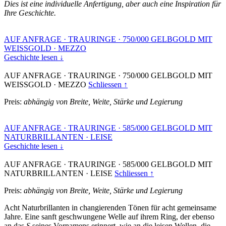
Dies ist eine individuelle Anfertigung, aber auch eine Inspiration für
Ihre Geschichte.
AUF ANFRAGE
·
TRAURINGE
·
750/000 GELBGOLD MIT
WEISSGOLD
·
MEZZO
Geschichte lesen ↓
AUF ANFRAGE
·
TRAURINGE
·
750/000 GELBGOLD MIT
WEISSGOLD
·
MEZZO
Schliessen ↑
Preis:
abhängig von Breite, Weite, Stärke und Legierung
AUF ANFRAGE
·
TRAURINGE
·
585/000 GELBGOLD MIT
NATURBRILLANTEN
·
LEISE
Geschichte lesen ↓
AUF ANFRAGE
·
TRAURINGE
·
585/000 GELBGOLD MIT
NATURBRILLANTEN
·
LEISE
Schliessen ↑
Preis:
abhängig von Breite, Weite, Stärke und Legierung
Acht Naturbrillanten in changierenden Tönen für acht gemeinsame
Jahre. Eine sanft geschwungene Welle auf ihrem Ring, der ebenso
an das
S
seines Vornamens erinnert, wie an die leisen Wellen, die