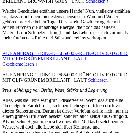
BRILLANT BROWNISH GREY
·
LAUT
Schliessen ↑
Welche Geschichte erzählen unsere Hände? Nun, vielleicht erzählen
sie, dass zum Leben mindestens ebenso sehr Wind und Wetter
gehören, wie die hellen Tage. Dies ist ein Gewitterring, der mit
seinen Furchen die unbändige Energie, die noch das härteste
Material zum Schmelzen bringt, und das Leben, das sich vor nichts
mehr fürchtet als Ruhe und Stillstand, zeitlos verkörpert.
AUF ANFRAGE
·
RINGE
·
585/000 GRÜNGOLD/ROTGOLD
MIT OLIVGRÜNEM BRILLANT
·
LAUT
Geschichte lesen ↓
AUF ANFRAGE
·
RINGE
·
585/000 GRÜNGOLD/ROTGOLD
MIT OLIVGRÜNEM BRILLANT
·
LAUT
Schliessen ↑
Preis:
abhängig von Breite, Weite, Stärke und Legierung
Alles, was sie liebte war grün. Idealerweise. Wenn das auch eine
übersteigerte Farblehre ist, so leben Liebesgeschichten doch von
diesen Steigerungen. Darum ist dieser Verlobungsring nicht nur mit
einem grünen Brillanten besetzt, sondern auch selbst aus Grüngold.
Bis auf seine Signatur, ein schwungvolles
M
. Das bezeichnender
Weise, weil doch alle Liebe sich über Kontraste und
Komplementaritäten am Leben hält, in Rotgold steht und ihren