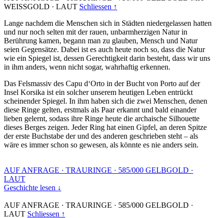
WEISSGOLD
·
LAUT
Schliessen ↑
Lange nachdem die Menschen sich in Städten niedergelassen hatten
und nur noch selten mit der rauen, unbarmherzigen Natur in
Berührung kamen, begann man zu glauben, Mensch und Natur
seien Gegensätze. Dabei ist es auch heute noch so, dass die Natur
wie ein Spiegel ist, dessen Gerechtigkeit darin besteht, dass wir uns
in ihm anders, wenn nicht sogar, wahrhaftig erkennen.
Das Felsmassiv des Capu d‘Orto in der Bucht von Porto auf der
Insel Korsika ist ein solcher unserem heutigen Leben entrückt
scheinender Spiegel. In ihm haben sich die zwei Menschen, denen
diese Ringe gelten, erstmals als Paar erkannt und bald einander
lieben gelernt, sodass ihre Ringe heute die archaische Silhouette
dieses Berges zeigen. Jeder Ring hat einen Gipfel, an deren Spitze
der erste Buchstabe der und des anderen geschrieben steht – als
wäre es immer schon so gewesen, als könnte es nie anders sein.
AUF ANFRAGE
·
TRAURINGE
·
585/000 GELBGOLD
·
LAUT
Geschichte lesen ↓
AUF ANFRAGE
·
TRAURINGE
·
585/000 GELBGOLD
·
LAUT
Schliessen ↑