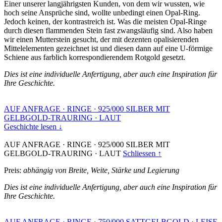
Einer unserer langjährigsten Kunden, von dem wir wussten, wie
hoch seine Ansprüche sind, wollte unbedingt einen Opal-Ring.
Jedoch keinen, der kontrastreich ist. Was die meisten Opal-Ringe
durch diesen flammenden Stein fast zwangsläufig sind. Also haben
wir einen Mutterstein gesucht, der mit dezenten opalisierenden
Mittelelementen gezeichnet ist und diesen dann auf eine U-förmige
Schiene aus farblich korrespondierendem Rotgold gesetzt.
Dies ist eine individuelle Anfertigung, aber auch eine Inspiration für
Ihre Geschichte.
AUF ANFRAGE
·
RINGE
·
925/000 SILBER MIT
GELBGOLD-TRAURING
·
LAUT
Geschichte lesen ↓
AUF ANFRAGE
·
RINGE
·
925/000 SILBER MIT
GELBGOLD-TRAURING
·
LAUT
Schliessen ↑
Preis:
abhängig von Breite, Weite, Stärke und Legierung
Dies ist eine individuelle Anfertigung, aber auch eine Inspiration für
Ihre Geschichte.
AUF ANFRAGE
·
RINGE
·
750/000 SATTGELBGOLD
·
LEISE