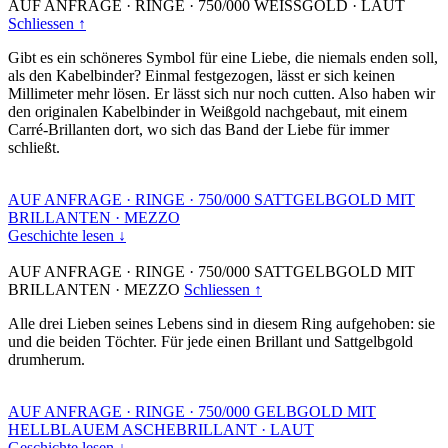
AUF ANFRAGE
·
RINGE
·
750/000 WEISSGOLD
·
LAUT
Schliessen ↑
Gibt es ein schöneres Symbol für eine Liebe, die niemals enden soll,
als den Kabelbinder? Einmal festgezogen, lässt er sich keinen
Millimeter mehr lösen. Er lässt sich nur noch cutten. Also haben wir
den originalen Kabelbinder in Weißgold nachgebaut, mit einem
Carré-Brillanten dort, wo sich das Band der Liebe für immer
schließt.
AUF ANFRAGE
·
RINGE
·
750/000 SATTGELBGOLD MIT
BRILLANTEN
·
MEZZO
Geschichte lesen ↓
AUF ANFRAGE
·
RINGE
·
750/000 SATTGELBGOLD MIT
BRILLANTEN
·
MEZZO
Schliessen ↑
Alle drei Lieben seines Lebens sind in diesem Ring aufgehoben: sie
und die beiden Töchter. Für jede einen Brillant und Sattgelbgold
drumherum.
AUF ANFRAGE
·
RINGE
·
750/000 GELBGOLD MIT
HELLBLAUEM ASCHEBRILLANT
·
LAUT
Geschichte lesen ↓