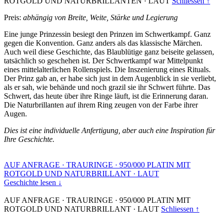
ROTGOLD UND NATURBRILLANTEN
·
LAUT
Schliessen ↑
Preis:
abhängig von Breite, Weite, Stärke und Legierung
Eine junge Prinzessin besiegt den Prinzen im Schwertkampf. Ganz
gegen die Konvention. Ganz anders als das klassische Märchen.
Auch weil diese Geschichte, das Blaublütige ganz beiseite gelassen,
tatsächlich so geschehen ist. Der Schwertkampf war Mittelpunkt
eines mittelalterlichen Rollenspiels. Die Inszenierung eines Rituals.
Der Prinz gab an, er habe sich just in dem Augenblick in sie verliebt,
als er sah, wie behände und noch grazil sie ihr Schwert führte. Das
Schwert, das heute über ihre Ringe läuft, ist die Erinnerung daran.
Die Naturbrillanten auf ihrem Ring zeugen von der Farbe ihrer
Augen.
Dies ist eine individuelle Anfertigung, aber auch eine Inspiration für
Ihre Geschichte.
AUF ANFRAGE
·
TRAURINGE
·
950/000 PLATIN MIT
ROTGOLD UND NATURBRILLANT
·
LAUT
Geschichte lesen ↓
AUF ANFRAGE
·
TRAURINGE
·
950/000 PLATIN MIT
ROTGOLD UND NATURBRILLANT
·
LAUT
Schliessen ↑