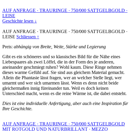
AUF ANFRAGE
·
TRAURINGE
·
750/000 SATTGELBGOLD
·
LEISE
Geschichte lesen ↓
AUF ANFRAGE
·
TRAURINGE
·
750/000 SATTGELBGOLD
·
LEISE
Schliessen ↑
Preis:
abhängig von Breite, Weite, Stärke und Legierung
Gibt es ein schöneres und so klassisches Bild für die Nähe eines
Liebespaares als zwei Löffel, die in der Form des je anderen,
aneinander geschmiegt ruhen? Wohl kaum. Diese Ringe nehmen
dieses warme Gefühl auf. Sie sind aus gleichem Material gemacht.
Allein die Phantasie lässt fragen, wer an welcher Stelle liegt, wer
umarmt und wer sich umarmen lässt. Wenn es denn nicht beide
gleichermaßen innig füreinander tun. Weil es doch keinen
Unterschied macht, wenn es die reine Wärme ist, die dabei entsteht.
Dies ist eine individuelle Anfertigung, aber auch eine Inspiration für
Ihre Geschichte.
AUF ANFRAGE
·
TRAURINGE
·
750/000 SATTGELBGOLD
MIT ROTGOLD UND NATURBRILLANT
·
MEZZO