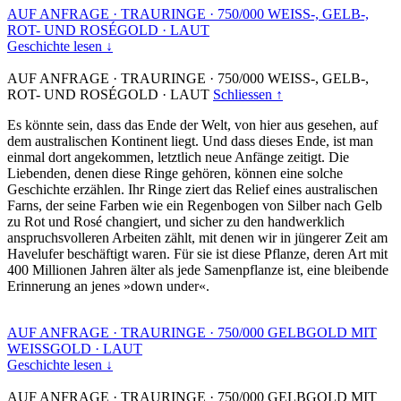
AUF ANFRAGE
·
TRAURINGE
·
750/000 WEISS-, GELB-,
ROT- UND ROSÉGOLD
·
LAUT
Geschichte lesen ↓
AUF ANFRAGE
·
TRAURINGE
·
750/000 WEISS-, GELB-,
ROT- UND ROSÉGOLD
·
LAUT
Schliessen ↑
Es könnte sein, dass das Ende der Welt, von hier aus gesehen, auf
dem australischen Kontinent liegt. Und dass dieses Ende, ist man
einmal dort angekommen, letztlich neue Anfänge zeitigt. Die
Liebenden, denen diese Ringe gehören, können eine solche
Geschichte erzählen. Ihr Ringe ziert das Relief eines australischen
Farns, der seine Farben wie ein Regenbogen von Silber nach Gelb
zu Rot und Rosé changiert, und sicher zu den handwerklich
anspruchsvolleren Arbeiten zählt, mit denen wir in jüngerer Zeit am
Havelufer beschäftigt waren. Für sie ist diese Pflanze, deren Art mit
400 Millionen Jahren älter als jede Samenpflanze ist, eine bleibende
Erinnerung an jenes »down under«.
AUF ANFRAGE
·
TRAURINGE
·
750/000 GELBGOLD MIT
WEISSGOLD
·
LAUT
Geschichte lesen ↓
AUF ANFRAGE
·
TRAURINGE
·
750/000 GELBGOLD MIT