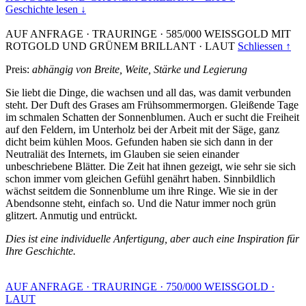
Geschichte lesen ↓
AUF ANFRAGE
·
TRAURINGE
·
585/000 WEISSGOLD MIT
ROTGOLD UND GRÜNEM BRILLANT
·
LAUT
Schliessen ↑
Preis:
abhängig von Breite, Weite, Stärke und Legierung
Sie liebt die Dinge, die wachsen und all das, was damit verbunden
steht. Der Duft des Grases am Frühsommermorgen. Gleißende Tage
im schmalen Schatten der Sonnenblumen. Auch er sucht die Freiheit
auf den Feldern, im Unterholz bei der Arbeit mit der Säge, ganz
dicht beim kühlen Moos. Gefunden haben sie sich dann in der
Neutraliät des Internets, im Glauben sie seien einander
unbeschriebene Blätter. Die Zeit hat ihnen gezeigt, wie sehr sie sich
schon immer vom gleichen Gefühl genährt haben. Sinnbildlich
wächst seitdem die Sonnenblume um ihre Ringe. Wie sie in der
Abendsonne steht, einfach so. Und die Natur immer noch grün
glitzert. Anmutig und entrückt.
Dies ist eine individuelle Anfertigung, aber auch eine Inspiration für
Ihre Geschichte.
AUF ANFRAGE
·
TRAURINGE
·
750/000 WEISSGOLD
·
LAUT