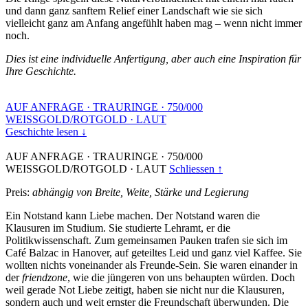
und dann ganz sanftem Relief einer Landschaft wie sie sich
vielleicht ganz am Anfang angefühlt haben mag – wenn nicht immer
noch.
Dies ist eine individuelle Anfertigung, aber auch eine Inspiration für
Ihre Geschichte.
AUF ANFRAGE
·
TRAURINGE
·
750/000
WEISSGOLD/ROTGOLD
·
LAUT
Geschichte lesen ↓
AUF ANFRAGE
·
TRAURINGE
·
750/000
WEISSGOLD/ROTGOLD
·
LAUT
Schliessen ↑
Preis:
abhängig von Breite, Weite, Stärke und Legierung
Ein Notstand kann Liebe machen. Der Notstand waren die
Klausuren im Studium. Sie studierte Lehramt, er die
Politikwissenschaft. Zum gemeinsamen Pauken trafen sie sich im
Café Balzac in Hanover, auf geteiltes Leid und ganz viel Kaffee. Sie
wollten nichts voneinander als Freunde-Sein. Sie waren einander in
der
friendzone
, wie die jüngeren von uns behaupten würden. Doch
weil gerade Not Liebe zeitigt, haben sie nicht nur die Klausuren,
sondern auch und weit ernster die Freundschaft überwunden. Die