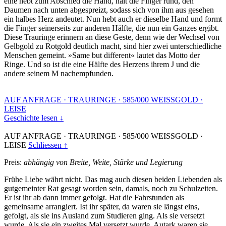
eine hebt zum Abschied die Hand, hält die Finger rund, den
Daumen nach unten abgespreizt, sodass sich von ihm aus gesehen
ein halbes Herz andeutet. Nun hebt auch er dieselbe Hand und formt
die Finger seinerseits zur anderen Hälfte, die nun ein Ganzes ergibt.
Diese Trauringe erinnern an diese Geste, denn wie der Wechsel von
Gelbgold zu Rotgold deutlich macht, sind hier zwei unterschiedliche
Menschen gemeint. »Same but different« lautet das Motto der
Ringe. Und so ist die eine Hälfte des Herzens ihrem J und die
andere seinem M nachempfunden.
AUF ANFRAGE
·
TRAURINGE
·
585/000 WEISSGOLD
·
LEISE
Geschichte lesen ↓
AUF ANFRAGE
·
TRAURINGE
·
585/000 WEISSGOLD
·
LEISE
Schliessen ↑
Preis:
abhängig von Breite, Weite, Stärke und Legierung
Frühe Liebe währt nicht. Das mag auch diesen beiden Liebenden als
gutgemeinter Rat gesagt worden sein, damals, noch zu Schulzeiten.
Er ist ihr ab dann immer gefolgt. Hat die Fahrstunden als
gemeinsame arrangiert. Ist ihr später, da waren sie längst eins,
gefolgt, als sie ins Ausland zum Studieren ging. Als sie versetzt
wurde. Als sie ein zweites Mal versetzt wurde. Autark waren sie