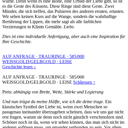
wurde. Denn wenn es eine Ikone, eine Urbild der Liebe gibt, so ist
es die Geste des Küssens. Diese Ringe sind diese Geste. Zwei
Münder, die sich treffen, das Pulsieren des anderen erraten, ertasten.
Wir sehen keinen Kuss auf die Wange, sondern die wahrhaftige
Berührung der Lippen, die mehr sagt als alle farblichen
Verzierungen in Klimts Gemälde.
Liebe.
Dies ist eine individuelle Anfertigung, aber auch eine Inspiration für
Ihre Geschichte.
AUF ANFRAGE
·
TRAURINGE
·
585/000
WEISSGOLD/GELBGOLD
·
LEISE
Geschichte lesen ↓
AUF ANFRAGE
·
TRAURINGE
·
585/000
WEISSGOLD/GELBGOLD
·
LEISE
Schliessen ↑
Preis:
abhängig von Breite, Weite, Stärke und Legierung
Und nun trägst du meine Hälfte, wie ich die deine trage.
Ein
klassisches Symbol der Liebe ist, wenn zwei Menschen so
passgenau ineinander überzugehen scheinen, dass wir uns gar nicht
erst fragen, warum sie denn noch nicht gänzlich verschmolzen sind.
Schöner noch ist da, wenn wir sehen können, das man sich nicht im
anderen auflösen muss, um einander verbunden zu sein. Vor allem,