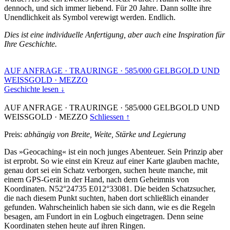
dennoch, und sich immer liebend. Für 20 Jahre. Dann sollte ihre
Unendlichkeit als Symbol verewigt werden. Endlich.
Dies ist eine individuelle Anfertigung, aber auch eine Inspiration für
Ihre Geschichte.
AUF ANFRAGE
·
TRAURINGE
·
585/000 GELBGOLD UND
WEISSGOLD
·
MEZZO
Geschichte lesen ↓
AUF ANFRAGE
·
TRAURINGE
·
585/000 GELBGOLD UND
WEISSGOLD
·
MEZZO
Schliessen ↑
Preis:
abhängig von Breite, Weite, Stärke und Legierung
Das »Geocaching« ist ein noch junges Abenteuer. Sein Prinzip aber
ist erprobt. So wie einst ein Kreuz auf einer Karte glauben machte,
genau dort sei ein Schatz verborgen, suchen heute manche, mit
einem GPS-Gerät in der Hand, nach dem Geheimnis von
Koordinaten. N52°24735 E012°33081. Die beiden Schatzsucher,
die nach diesem Punkt suchten, haben dort schließlich einander
gefunden. Wahrscheinlich haben sie sich dann, wie es die Regeln
besagen, am Fundort in ein Logbuch eingetragen. Denn seine
Koordinaten stehen heute auf ihren Ringen.