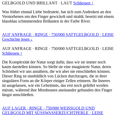
GELBGOLD UND BRILLANT
·
LAUT
Schliessen ↑
Was früher einmal Liebe bedeutete, hat sich zum Andenken an den
Verstorbenen um den Finger gewickelt und strahlt, besetzt mit einem
blassblau schimmernden Brillanten in der Farbe River.
AUF ANFRAGE
·
RINGE
·
750/000 SATTGELBGOLD
·
LEISE
Geschichte lesen ↓
AUF ANFRAGE
·
RINGE
·
750/000 SATTGELBGOLD
·
LEISE
Schliessen ↑
Die Komplexität der Natur sorgt dafür, dass wir sie immer noch
kaum darstellen können. So bleibt sie eine imaginierte Natur, deren
Schönheit wir uns annähern, die wir aber nie einschließen können.
Dieser Ring ist sinnbildlich von Lücken durchzogen, die in ihrer
singulären Form an die Körper einiger Zellen erinnern. Ihr Inneres
ist ausgelassen, wie ein Geheimnis, das erst noch gelüftet werden
müsste, während ihre Membranen aneinander gebunden den Finger
längst umschließen.
AUF LAGER
·
RINGE
·
750/000 WEISSGOLD UND
GELBGOLD MIT SÜSSWASSERZUCHTPERLE
·
LEISE