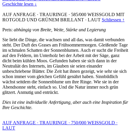
Geschichte lesen ↓
AUF ANFRAGE
·
TRAURINGE
·
585/000 WEISSGOLD MIT
ROTGOLD UND GRÜNEM BRILLANT
·
LAUT
Schliessen ↑
Preis:
abhängig von Breite, Weite, Stärke und Legierung
Sie liebt die Dinge, die wachsen und all das, was damit verbunden
steht. Der Duft des Grases am Frühsommermorgen. Gleißende Tage
im schmalen Schatten der Sonnenblumen. Auch er sucht die Freiheit
auf den Feldern, im Unterholz bei der Arbeit mit der Säge, ganz
dicht beim kühlen Moos. Gefunden haben sie sich dann in der
Neutraliät des Internets, im Glauben sie seien einander
unbeschriebene Blätter. Die Zeit hat ihnen gezeigt, wie sehr sie sich
schon immer vom gleichen Gefühl genährt haben. Sinnbildlich
wächst seitdem die Sonnenblume um ihre Ringe. Wie sie in der
Abendsonne steht, einfach so. Und die Natur immer noch grün
glitzert. Anmutig und entrückt.
Dies ist eine individuelle Anfertigung, aber auch eine Inspiration für
Ihre Geschichte.
AUF ANFRAGE
·
TRAURINGE
·
750/000 WEISSGOLD
·
LAUT