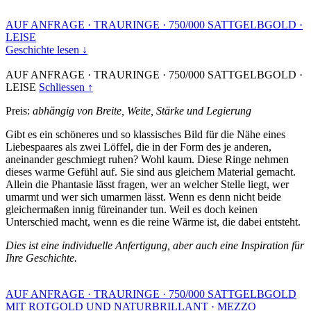
AUF ANFRAGE
·
TRAURINGE
·
750/000 SATTGELBGOLD
·
LEISE
Geschichte lesen ↓
AUF ANFRAGE
·
TRAURINGE
·
750/000 SATTGELBGOLD
·
LEISE
Schliessen ↑
Preis:
abhängig von Breite, Weite, Stärke und Legierung
Gibt es ein schöneres und so klassisches Bild für die Nähe eines
Liebespaares als zwei Löffel, die in der Form des je anderen,
aneinander geschmiegt ruhen? Wohl kaum. Diese Ringe nehmen
dieses warme Gefühl auf. Sie sind aus gleichem Material gemacht.
Allein die Phantasie lässt fragen, wer an welcher Stelle liegt, wer
umarmt und wer sich umarmen lässt. Wenn es denn nicht beide
gleichermaßen innig füreinander tun. Weil es doch keinen
Unterschied macht, wenn es die reine Wärme ist, die dabei entsteht.
Dies ist eine individuelle Anfertigung, aber auch eine Inspiration für
Ihre Geschichte.
AUF ANFRAGE
·
TRAURINGE
·
750/000 SATTGELBGOLD
MIT ROTGOLD UND NATURBRILLANT
·
MEZZO