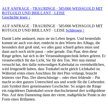
AUF ANFRAGE
·
TRAURINGE
·
585/000 WEISSGOLD MIT
ROTGOLD UND BRILLANT
·
LEISE
Geschichte lesen ↓
AUF ANFRAGE
·
TRAURINGE
·
585/000 WEISSGOLD MIT
ROTGOLD UND BRILLANT
·
LEISE
Schliessen ↑
Damit Liebe andauert, muss sie im Leben liegen. Und bestenfalls
kommt sie auch von dort, entdeckt in den Wirren des Alltags, die
besonders dort groß sind, wo alles ganz schnell gehen muss und
dann auch noch nicht passt – oder gerade. Das Paar, dem diese
Ringe gelten, hat sich in der Veranstaltungstechnik lieben gelernt. Er
verantwortlich für das Licht, Sie für den Ton. Wer nun einmal
versucht hat, den dafür notwendigen Kabelsalat zu vereinheitlichen,
wird festgestellt haben, dass Tonkabel nicht gleich Lichtkabel ist.
Während erstes einen Anschluss für drei Pins verlangt, braucht
letzteres vier Pins. Der überschüssige – oder eben fehlende – Pin
macht so den ganzen Unterschied aus und wurde für die Liebenden
zum Symbol ihrer gemeinsamen Geschichte. So zeigen die Ringe
ein rotgoldenes Datenkabel sowie durchscheinend drei weißgoldene
Pins. Auf dem Damenring dann der vierte, maßgebliche Punkt in der
Form eines Brillanten.