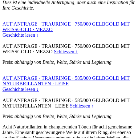
Dies ist eine individuelle Anfertigung, aber auch eine Inspiration für
Ihre Geschichte.
AUF ANFRAGE
·
TRAURINGE
·
750/000 GELBGOLD MIT
WEISSGOLD
·
MEZZO
Geschichte lesen ↓
AUF ANFRAGE
·
TRAURINGE
·
750/000 GELBGOLD MIT
WEISSGOLD
·
MEZZO
Schliessen ↑
Preis:
abhängig von Breite, Weite, Stärke und Legierung
AUF ANFRAGE
·
TRAURINGE
·
585/000 GELBGOLD MIT
NATURBRILLANTEN
·
LEISE
Geschichte lesen ↓
AUF ANFRAGE
·
TRAURINGE
·
585/000 GELBGOLD MIT
NATURBRILLANTEN
·
LEISE
Schliessen ↑
Preis:
abhängig von Breite, Weite, Stärke und Legierung
Acht Naturbrillanten in changierenden Tönen für acht gemeinsame
Jahre. Eine sanft geschwungene Welle auf ihrem Ring, der ebenso
an das
S
seines Vornamens erinnert, wie an die leisen Wellen, die