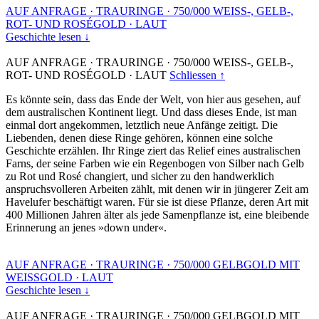
AUF ANFRAGE
·
TRAURINGE
·
750/000 WEISS-, GELB-,
ROT- UND ROSÉGOLD
·
LAUT
Geschichte lesen ↓
AUF ANFRAGE
·
TRAURINGE
·
750/000 WEISS-, GELB-,
ROT- UND ROSÉGOLD
·
LAUT
Schliessen ↑
Es könnte sein, dass das Ende der Welt, von hier aus gesehen, auf
dem australischen Kontinent liegt. Und dass dieses Ende, ist man
einmal dort angekommen, letztlich neue Anfänge zeitigt. Die
Liebenden, denen diese Ringe gehören, können eine solche
Geschichte erzählen. Ihr Ringe ziert das Relief eines australischen
Farns, der seine Farben wie ein Regenbogen von Silber nach Gelb
zu Rot und Rosé changiert, und sicher zu den handwerklich
anspruchsvolleren Arbeiten zählt, mit denen wir in jüngerer Zeit am
Havelufer beschäftigt waren. Für sie ist diese Pflanze, deren Art mit
400 Millionen Jahren älter als jede Samenpflanze ist, eine bleibende
Erinnerung an jenes »down under«.
AUF ANFRAGE
·
TRAURINGE
·
750/000 GELBGOLD MIT
WEISSGOLD
·
LAUT
Geschichte lesen ↓
AUF ANFRAGE
·
TRAURINGE
·
750/000 GELBGOLD MIT