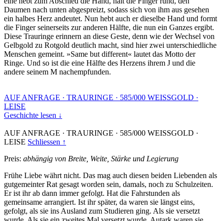
eine hebt zum Abschied die Hand, hält die Finger rund, den
Daumen nach unten abgespreizt, sodass sich von ihm aus gesehen
ein halbes Herz andeutet. Nun hebt auch er dieselbe Hand und formt
die Finger seinerseits zur anderen Hälfte, die nun ein Ganzes ergibt.
Diese Trauringe erinnern an diese Geste, denn wie der Wechsel von
Gelbgold zu Rotgold deutlich macht, sind hier zwei unterschiedliche
Menschen gemeint. »Same but different« lautet das Motto der
Ringe. Und so ist die eine Hälfte des Herzens ihrem J und die
andere seinem M nachempfunden.
AUF ANFRAGE
·
TRAURINGE
·
585/000 WEISSGOLD
·
LEISE
Geschichte lesen ↓
AUF ANFRAGE
·
TRAURINGE
·
585/000 WEISSGOLD
·
LEISE
Schliessen ↑
Preis:
abhängig von Breite, Weite, Stärke und Legierung
Frühe Liebe währt nicht. Das mag auch diesen beiden Liebenden als
gutgemeinter Rat gesagt worden sein, damals, noch zu Schulzeiten.
Er ist ihr ab dann immer gefolgt. Hat die Fahrstunden als
gemeinsame arrangiert. Ist ihr später, da waren sie längst eins,
gefolgt, als sie ins Ausland zum Studieren ging. Als sie versetzt
wurde. Als sie ein zweites Mal versetzt wurde. Autark waren sie