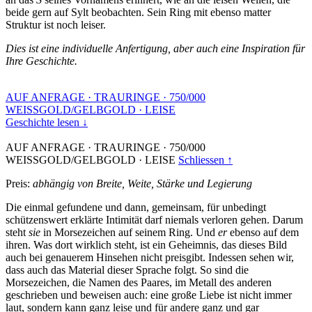
beide gern auf Sylt beobachten. Sein Ring mit ebenso matter
Struktur ist noch leiser.
Dies ist eine individuelle Anfertigung, aber auch eine Inspiration für
Ihre Geschichte.
AUF ANFRAGE
·
TRAURINGE
·
750/000
WEISSGOLD/GELBGOLD
·
LEISE
Geschichte lesen ↓
AUF ANFRAGE
·
TRAURINGE
·
750/000
WEISSGOLD/GELBGOLD
·
LEISE
Schliessen ↑
Preis:
abhängig von Breite, Weite, Stärke und Legierung
Die einmal gefundene und dann, gemeinsam, für unbedingt
schützenswert erklärte Intimität darf niemals verloren gehen. Darum
steht
sie
in Morsezeichen auf seinem Ring. Und
er
ebenso auf dem
ihren. Was dort wirklich steht, ist ein Geheimnis, das dieses Bild
auch bei genauerem Hinsehen nicht preisgibt. Indessen sehen wir,
dass auch das Material dieser Sprache folgt. So sind die
Morsezeichen, die Namen des Paares, im Metall des anderen
geschrieben und beweisen auch: eine große Liebe ist nicht immer
laut, sondern kann ganz leise und für andere ganz und gar