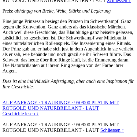
ROTGOLD UND NATURBRILLANTEN
·
LAUT
Schliessen ↑
Preis:
abhängig von Breite, Weite, Stärke und Legierung
Eine junge Prinzessin besiegt den Prinzen im Schwertkampf. Ganz
gegen die Konvention. Ganz anders als das klassische Märchen.
Auch weil diese Geschichte, das Blaublütige ganz beiseite gelassen,
tatsächlich so geschehen ist. Der Schwertkampf war Mittelpunkt
eines mittelalterlichen Rollenspiels. Die Inszenierung eines Rituals.
Der Prinz gab an, er habe sich just in dem Augenblick in sie verliebt,
als er sah, wie behände und noch grazil sie ihr Schwert führte. Das
Schwert, das heute über ihre Ringe läuft, ist die Erinnerung daran.
Die Naturbrillanten auf ihrem Ring zeugen von der Farbe ihrer
Augen.
Dies ist eine individuelle Anfertigung, aber auch eine Inspiration für
Ihre Geschichte.
AUF ANFRAGE
·
TRAURINGE
·
950/000 PLATIN MIT
ROTGOLD UND NATURBRILLANT
·
LAUT
Geschichte lesen ↓
AUF ANFRAGE
·
TRAURINGE
·
950/000 PLATIN MIT
ROTGOLD UND NATURBRILLANT
·
LAUT
Schliessen ↑