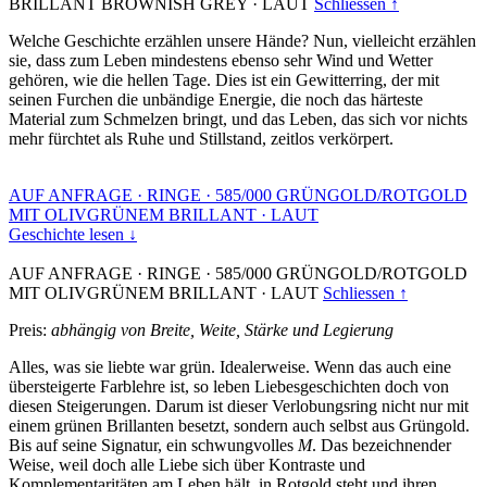
BRILLANT BROWNISH GREY
·
LAUT
Schliessen ↑
Welche Geschichte erzählen unsere Hände? Nun, vielleicht erzählen
sie, dass zum Leben mindestens ebenso sehr Wind und Wetter
gehören, wie die hellen Tage. Dies ist ein Gewitterring, der mit
seinen Furchen die unbändige Energie, die noch das härteste
Material zum Schmelzen bringt, und das Leben, das sich vor nichts
mehr fürchtet als Ruhe und Stillstand, zeitlos verkörpert.
AUF ANFRAGE
·
RINGE
·
585/000 GRÜNGOLD/ROTGOLD
MIT OLIVGRÜNEM BRILLANT
·
LAUT
Geschichte lesen ↓
AUF ANFRAGE
·
RINGE
·
585/000 GRÜNGOLD/ROTGOLD
MIT OLIVGRÜNEM BRILLANT
·
LAUT
Schliessen ↑
Preis:
abhängig von Breite, Weite, Stärke und Legierung
Alles, was sie liebte war grün. Idealerweise. Wenn das auch eine
übersteigerte Farblehre ist, so leben Liebesgeschichten doch von
diesen Steigerungen. Darum ist dieser Verlobungsring nicht nur mit
einem grünen Brillanten besetzt, sondern auch selbst aus Grüngold.
Bis auf seine Signatur, ein schwungvolles
M
. Das bezeichnender
Weise, weil doch alle Liebe sich über Kontraste und
Komplementaritäten am Leben hält, in Rotgold steht und ihren