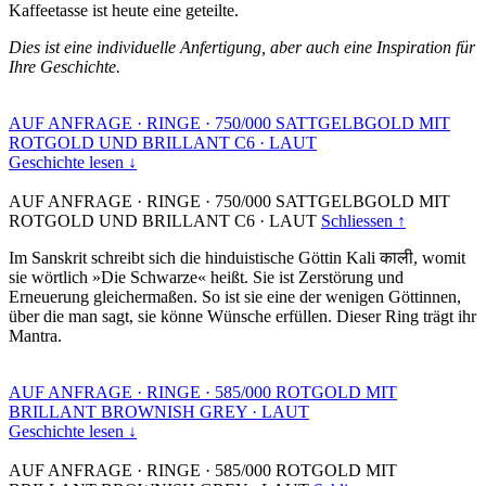
Kaffeetasse ist heute eine geteilte.
Dies ist eine individuelle Anfertigung, aber auch eine Inspiration für
Ihre Geschichte.
AUF ANFRAGE
·
RINGE
·
750/000 SATTGELBGOLD MIT
ROTGOLD UND BRILLANT C6
·
LAUT
Geschichte lesen ↓
AUF ANFRAGE
·
RINGE
·
750/000 SATTGELBGOLD MIT
ROTGOLD UND BRILLANT C6
·
LAUT
Schliessen ↑
Im Sanskrit schreibt sich die hinduistische Göttin Kali काली, womit
sie wörtlich »Die Schwarze« heißt. Sie ist Zerstörung und
Erneuerung gleichermaßen. So ist sie eine der wenigen Göttinnen,
über die man sagt, sie könne Wünsche erfüllen. Dieser Ring trägt ihr
Mantra.
AUF ANFRAGE
·
RINGE
·
585/000 ROTGOLD MIT
BRILLANT BROWNISH GREY
·
LAUT
Geschichte lesen ↓
AUF ANFRAGE
·
RINGE
·
585/000 ROTGOLD MIT