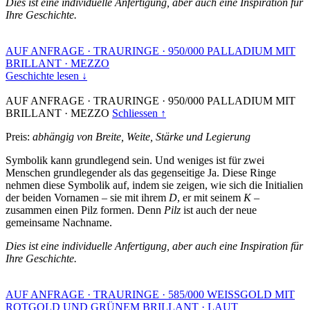
Dies ist eine individuelle Anfertigung, aber auch eine Inspiration für
Ihre Geschichte.
AUF ANFRAGE
·
TRAURINGE
·
950/000 PALLADIUM MIT
BRILLANT
·
MEZZO
Geschichte lesen ↓
AUF ANFRAGE
·
TRAURINGE
·
950/000 PALLADIUM MIT
BRILLANT
·
MEZZO
Schliessen ↑
Preis:
abhängig von Breite, Weite, Stärke und Legierung
Symbolik kann grundlegend sein. Und weniges ist für zwei
Menschen grundlegender als das gegenseitige Ja. Diese Ringe
nehmen diese Symbolik auf, indem sie zeigen, wie sich die Initialien
der beiden Vornamen – sie mit ihrem
D
, er mit seinem
K
–
zusammen einen Pilz formen. Denn
Pilz
ist auch der neue
gemeinsame Nachname.
Dies ist eine individuelle Anfertigung, aber auch eine Inspiration für
Ihre Geschichte.
AUF ANFRAGE
·
TRAURINGE
·
585/000 WEISSGOLD MIT
ROTGOLD UND GRÜNEM BRILLANT
·
LAUT