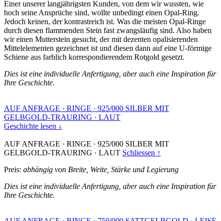
Einer unserer langjährigsten Kunden, von dem wir wussten, wie
hoch seine Ansprüche sind, wollte unbedingt einen Opal-Ring.
Jedoch keinen, der kontrastreich ist. Was die meisten Opal-Ringe
durch diesen flammenden Stein fast zwangsläufig sind. Also haben
wir einen Mutterstein gesucht, der mit dezenten opalisierenden
Mittelelementen gezeichnet ist und diesen dann auf eine U-förmige
Schiene aus farblich korrespondierendem Rotgold gesetzt.
Dies ist eine individuelle Anfertigung, aber auch eine Inspiration für
Ihre Geschichte.
AUF ANFRAGE
·
RINGE
·
925/000 SILBER MIT
GELBGOLD-TRAURING
·
LAUT
Geschichte lesen ↓
AUF ANFRAGE
·
RINGE
·
925/000 SILBER MIT
GELBGOLD-TRAURING
·
LAUT
Schliessen ↑
Preis:
abhängig von Breite, Weite, Stärke und Legierung
Dies ist eine individuelle Anfertigung, aber auch eine Inspiration für
Ihre Geschichte.
AUF ANFRAGE
·
RINGE
·
750/000 SATTGELBGOLD
·
LEISE