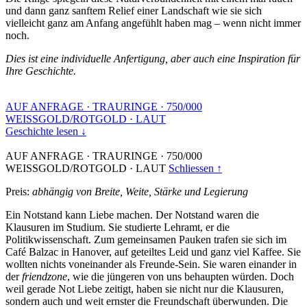
und dann ganz sanftem Relief einer Landschaft wie sie sich
vielleicht ganz am Anfang angefühlt haben mag – wenn nicht immer
noch.
Dies ist eine individuelle Anfertigung, aber auch eine Inspiration für
Ihre Geschichte.
AUF ANFRAGE
·
TRAURINGE
·
750/000
WEISSGOLD/ROTGOLD
·
LAUT
Geschichte lesen ↓
AUF ANFRAGE
·
TRAURINGE
·
750/000
WEISSGOLD/ROTGOLD
·
LAUT
Schliessen ↑
Preis:
abhängig von Breite, Weite, Stärke und Legierung
Ein Notstand kann Liebe machen. Der Notstand waren die
Klausuren im Studium. Sie studierte Lehramt, er die
Politikwissenschaft. Zum gemeinsamen Pauken trafen sie sich im
Café Balzac in Hanover, auf geteiltes Leid und ganz viel Kaffee. Sie
wollten nichts voneinander als Freunde-Sein. Sie waren einander in
der
friendzone
, wie die jüngeren von uns behaupten würden. Doch
weil gerade Not Liebe zeitigt, haben sie nicht nur die Klausuren,
sondern auch und weit ernster die Freundschaft überwunden. Die