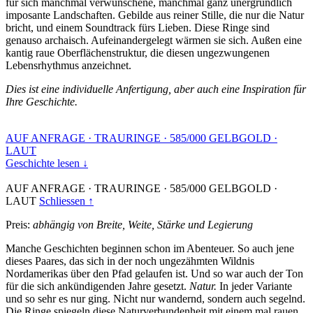
für sich manchmal verwunschene, manchmal ganz unergründlich
imposante Landschaften. Gebilde aus reiner Stille, die nur die Natur
bricht, und einem Soundtrack fürs Lieben. Diese Ringe sind
genauso archaisch. Aufeinandergelegt wärmen sie sich. Außen eine
kantig raue Oberflächenstruktur, die diesen ungezwungenen
Lebensrhythmus anzeichnet.
Dies ist eine individuelle Anfertigung, aber auch eine Inspiration für
Ihre Geschichte.
AUF ANFRAGE
·
TRAURINGE
·
585/000 GELBGOLD
·
LAUT
Geschichte lesen ↓
AUF ANFRAGE
·
TRAURINGE
·
585/000 GELBGOLD
·
LAUT
Schliessen ↑
Preis:
abhängig von Breite, Weite, Stärke und Legierung
Manche Geschichten beginnen schon im Abenteuer. So auch jene
dieses Paares, das sich in der noch ungezähmten Wildnis
Nordamerikas über den Pfad gelaufen ist. Und so war auch der Ton
für die sich ankündigenden Jahre gesetzt.
Natur.
In jeder Variante
und so sehr es nur ging. Nicht nur wandernd, sondern auch segelnd.
Die Ringe spiegeln diese Naturverbundenheit mit einem mal rauen