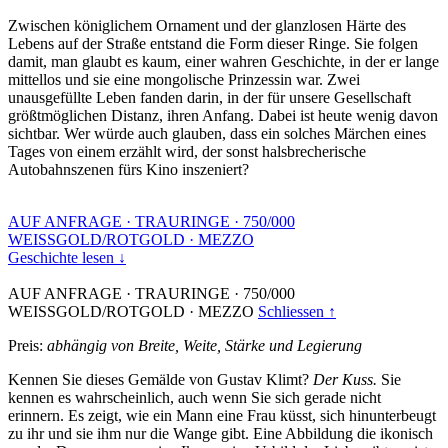
Zwischen königlichem Ornament und der glanzlosen Härte des
Lebens auf der Straße entstand die Form dieser Ringe. Sie folgen
damit, man glaubt es kaum, einer wahren Geschichte, in der er lange
mittellos und sie eine mongolische Prinzessin war. Zwei
unausgefüllte Leben fanden darin, in der für unsere Gesellschaft
größtmöglichen Distanz, ihren Anfang. Dabei ist heute wenig davon
sichtbar. Wer würde auch glauben, dass ein solches Märchen eines
Tages von einem erzählt wird, der sonst halsbrecherische
Autobahnszenen fürs Kino inszeniert?
AUF ANFRAGE
·
TRAURINGE
·
750/000
WEISSGOLD/ROTGOLD
·
MEZZO
Geschichte lesen ↓
AUF ANFRAGE
·
TRAURINGE
·
750/000
WEISSGOLD/ROTGOLD
·
MEZZO
Schliessen ↑
Preis:
abhängig von Breite, Weite, Stärke und Legierung
Kennen Sie dieses Gemälde von Gustav Klimt?
Der Kuss.
Sie
kennen es wahrscheinlich, auch wenn Sie sich gerade nicht
erinnern. Es zeigt, wie ein Mann eine Frau küsst, sich hinunterbeugt
zu ihr und sie ihm nur die Wange gibt. Eine Abbildung die ikonisch