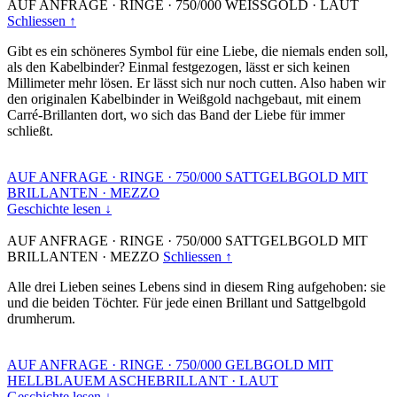
AUF ANFRAGE
·
RINGE
·
750/000 WEISSGOLD
·
LAUT
Schliessen ↑
Gibt es ein schöneres Symbol für eine Liebe, die niemals enden soll,
als den Kabelbinder? Einmal festgezogen, lässt er sich keinen
Millimeter mehr lösen. Er lässt sich nur noch cutten. Also haben wir
den originalen Kabelbinder in Weißgold nachgebaut, mit einem
Carré-Brillanten dort, wo sich das Band der Liebe für immer
schließt.
AUF ANFRAGE
·
RINGE
·
750/000 SATTGELBGOLD MIT
BRILLANTEN
·
MEZZO
Geschichte lesen ↓
AUF ANFRAGE
·
RINGE
·
750/000 SATTGELBGOLD MIT
BRILLANTEN
·
MEZZO
Schliessen ↑
Alle drei Lieben seines Lebens sind in diesem Ring aufgehoben: sie
und die beiden Töchter. Für jede einen Brillant und Sattgelbgold
drumherum.
AUF ANFRAGE
·
RINGE
·
750/000 GELBGOLD MIT
HELLBLAUEM ASCHEBRILLANT
·
LAUT
Geschichte lesen ↓