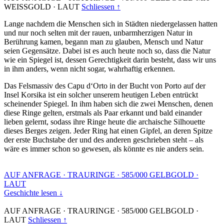
WEISSGOLD
·
LAUT
Schliessen ↑
Lange nachdem die Menschen sich in Städten niedergelassen hatten
und nur noch selten mit der rauen, unbarmherzigen Natur in
Berührung kamen, begann man zu glauben, Mensch und Natur
seien Gegensätze. Dabei ist es auch heute noch so, dass die Natur
wie ein Spiegel ist, dessen Gerechtigkeit darin besteht, dass wir uns
in ihm anders, wenn nicht sogar, wahrhaftig erkennen.
Das Felsmassiv des Capu d‘Orto in der Bucht von Porto auf der
Insel Korsika ist ein solcher unserem heutigen Leben entrückt
scheinender Spiegel. In ihm haben sich die zwei Menschen, denen
diese Ringe gelten, erstmals als Paar erkannt und bald einander
lieben gelernt, sodass ihre Ringe heute die archaische Silhouette
dieses Berges zeigen. Jeder Ring hat einen Gipfel, an deren Spitze
der erste Buchstabe der und des anderen geschrieben steht – als
wäre es immer schon so gewesen, als könnte es nie anders sein.
AUF ANFRAGE
·
TRAURINGE
·
585/000 GELBGOLD
·
LAUT
Geschichte lesen ↓
AUF ANFRAGE
·
TRAURINGE
·
585/000 GELBGOLD
·
LAUT
Schliessen ↑