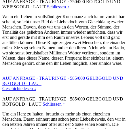
AUF ANFRAGE
·
TRAURINGE
·
750/000 ROTGOLD UND
WEISSGOLD
·
LAUT
Schliessen ↑
Wenn ein Leben in vollständiger Konsonanz auch kaum vorstellbar
scheint, so lebt unser Bild der Liebe doch vom Gleichklang zweier
Menschen. Davon, dass wir uns an den Worten, der Stimme, der
Tonalität des geliebten Anderen immer wieder aufrichten, dass wir
erst und gerade mit ihm den Raum unseres Lebens voll und ganz
ausfüllen können. Diese Ringe zeigen zwei Menschen, die einander
rufen. Sie sagt seinen Namen und er den ihren. Nicht wie im Radio,
wo sie sonst berufshalber Millionen Wörter verlieren, sondern im
Wissen, dass dieser Name, dessen Frequenz hier sichtbar ist, einem
Menschen gehört, ohne den ihr Leben möglich, aber sinnlos wäre.
AUF ANFRAGE
·
TRAURINGE
·
585/000 GELBGOLD UND
ROTGOLD
·
LAUT
Geschichte lesen ↓
AUF ANFRAGE
·
TRAURINGE
·
585/000 GELBGOLD UND
ROTGOLD
·
LAUT
Schliessen ↑
Um ein Herz zu halten, braucht es mehr als einen einzelnen
Menschen. Daran erinnert uns schon jener Liebesbeweis, den wir in
den letzten Jahren immer öfter auf der Straße sehen können. Die