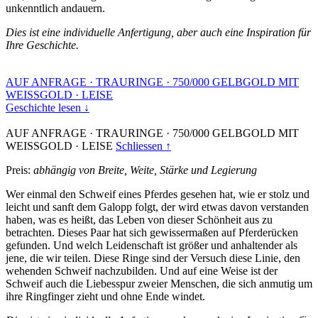
unkenntlich andauern.
Dies ist eine individuelle Anfertigung, aber auch eine Inspiration für
Ihre Geschichte.
AUF ANFRAGE
·
TRAURINGE
·
750/000 GELBGOLD MIT
WEISSGOLD
·
LEISE
Geschichte lesen ↓
AUF ANFRAGE
·
TRAURINGE
·
750/000 GELBGOLD MIT
WEISSGOLD
·
LEISE
Schliessen ↑
Preis:
abhängig von Breite, Weite, Stärke und Legierung
Wer einmal den Schweif eines Pferdes gesehen hat, wie er stolz und
leicht und sanft dem Galopp folgt, der wird etwas davon verstanden
haben, was es heißt, das Leben von dieser Schönheit aus zu
betrachten. Dieses Paar hat sich gewissermaßen auf Pferderücken
gefunden. Und welch Leidenschaft ist größer und anhaltender als
jene, die wir teilen. Diese Ringe sind der Versuch diese Linie, den
wehenden Schweif nachzubilden. Und auf eine Weise ist der
Schweif auch die Liebesspur zweier Menschen, die sich anmutig um
ihre Ringfinger zieht und ohne Ende windet.