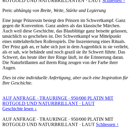
ROTGOLD UND NATURBRILLANTEN
·
LAUT
Schliessen ↑
Preis:
abhängig von Breite, Weite, Stärke und Legierung
Eine junge Prinzessin besiegt den Prinzen im Schwertkampf. Ganz
gegen die Konvention. Ganz anders als das klassische Märchen.
Auch weil diese Geschichte, das Blaublütige ganz beiseite gelassen,
tatsächlich so geschehen ist. Der Schwertkampf war Mittelpunkt
eines mittelalterlichen Rollenspiels. Die Inszenierung eines Rituals.
Der Prinz gab an, er habe sich just in dem Augenblick in sie verliebt,
als er sah, wie behände und noch grazil sie ihr Schwert führte. Das
Schwert, das heute über ihre Ringe läuft, ist die Erinnerung daran.
Die Naturbrillanten auf ihrem Ring zeugen von der Farbe ihrer
Augen.
Dies ist eine individuelle Anfertigung, aber auch eine Inspiration für
Ihre Geschichte.
AUF ANFRAGE
·
TRAURINGE
·
950/000 PLATIN MIT
ROTGOLD UND NATURBRILLANT
·
LAUT
Geschichte lesen ↓
AUF ANFRAGE
·
TRAURINGE
·
950/000 PLATIN MIT
ROTGOLD UND NATURBRILLANT
·
LAUT
Schliessen ↑