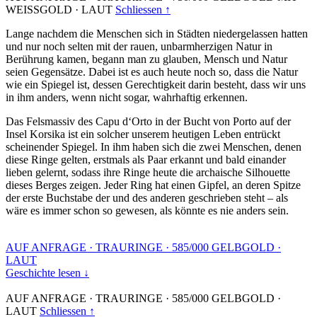
WEISSGOLD
·
LAUT
Schliessen ↑
Lange nachdem die Menschen sich in Städten niedergelassen hatten
und nur noch selten mit der rauen, unbarmherzigen Natur in
Berührung kamen, begann man zu glauben, Mensch und Natur
seien Gegensätze. Dabei ist es auch heute noch so, dass die Natur
wie ein Spiegel ist, dessen Gerechtigkeit darin besteht, dass wir uns
in ihm anders, wenn nicht sogar, wahrhaftig erkennen.
Das Felsmassiv des Capu d‘Orto in der Bucht von Porto auf der
Insel Korsika ist ein solcher unserem heutigen Leben entrückt
scheinender Spiegel. In ihm haben sich die zwei Menschen, denen
diese Ringe gelten, erstmals als Paar erkannt und bald einander
lieben gelernt, sodass ihre Ringe heute die archaische Silhouette
dieses Berges zeigen. Jeder Ring hat einen Gipfel, an deren Spitze
der erste Buchstabe der und des anderen geschrieben steht – als
wäre es immer schon so gewesen, als könnte es nie anders sein.
AUF ANFRAGE
·
TRAURINGE
·
585/000 GELBGOLD
·
LAUT
Geschichte lesen ↓
AUF ANFRAGE
·
TRAURINGE
·
585/000 GELBGOLD
·
LAUT
Schliessen ↑