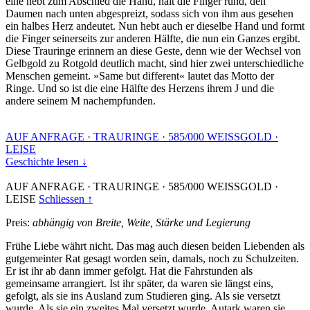
eine hebt zum Abschied die Hand, hält die Finger rund, den
Daumen nach unten abgespreizt, sodass sich von ihm aus gesehen
ein halbes Herz andeutet. Nun hebt auch er dieselbe Hand und formt
die Finger seinerseits zur anderen Hälfte, die nun ein Ganzes ergibt.
Diese Trauringe erinnern an diese Geste, denn wie der Wechsel von
Gelbgold zu Rotgold deutlich macht, sind hier zwei unterschiedliche
Menschen gemeint. »Same but different« lautet das Motto der
Ringe. Und so ist die eine Hälfte des Herzens ihrem J und die
andere seinem M nachempfunden.
AUF ANFRAGE
·
TRAURINGE
·
585/000 WEISSGOLD
·
LEISE
Geschichte lesen ↓
AUF ANFRAGE
·
TRAURINGE
·
585/000 WEISSGOLD
·
LEISE
Schliessen ↑
Preis:
abhängig von Breite, Weite, Stärke und Legierung
Frühe Liebe währt nicht. Das mag auch diesen beiden Liebenden als
gutgemeinter Rat gesagt worden sein, damals, noch zu Schulzeiten.
Er ist ihr ab dann immer gefolgt. Hat die Fahrstunden als
gemeinsame arrangiert. Ist ihr später, da waren sie längst eins,
gefolgt, als sie ins Ausland zum Studieren ging. Als sie versetzt
wurde. Als sie ein zweites Mal versetzt wurde. Autark waren sie