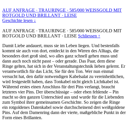
AUF ANFRAGE
·
TRAURINGE
·
585/000 WEISSGOLD MIT
ROTGOLD UND BRILLANT
·
LEISE
Geschichte lesen ↓
AUF ANFRAGE
·
TRAURINGE
·
585/000 WEISSGOLD MIT
ROTGOLD UND BRILLANT
·
LEISE
Schliessen ↑
Damit Liebe andauert, muss sie im Leben liegen. Und bestenfalls
kommt sie auch von dort, entdeckt in den Wirren des Alltags, die
besonders dort groß sind, wo alles ganz schnell gehen muss und
dann auch noch nicht passt – oder gerade. Das Paar, dem diese
Ringe gelten, hat sich in der Veranstaltungstechnik lieben gelernt. Er
verantwortlich für das Licht, Sie für den Ton. Wer nun einmal
versucht hat, den dafür notwendigen Kabelsalat zu vereinheitlichen,
wird festgestellt haben, dass Tonkabel nicht gleich Lichtkabel ist.
Während erstes einen Anschluss für drei Pins verlangt, braucht
letzteres vier Pins. Der überschüssige – oder eben fehlende – Pin
macht so den ganzen Unterschied aus und wurde für die Liebenden
zum Symbol ihrer gemeinsamen Geschichte. So zeigen die Ringe
ein rotgoldenes Datenkabel sowie durchscheinend drei weißgoldene
Pins. Auf dem Damenring dann der vierte, maßgebliche Punkt in der
Form eines Brillanten.