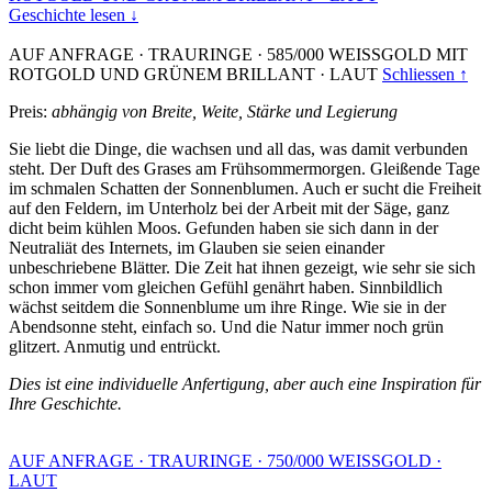
Geschichte lesen ↓
AUF ANFRAGE
·
TRAURINGE
·
585/000 WEISSGOLD MIT
ROTGOLD UND GRÜNEM BRILLANT
·
LAUT
Schliessen ↑
Preis:
abhängig von Breite, Weite, Stärke und Legierung
Sie liebt die Dinge, die wachsen und all das, was damit verbunden
steht. Der Duft des Grases am Frühsommermorgen. Gleißende Tage
im schmalen Schatten der Sonnenblumen. Auch er sucht die Freiheit
auf den Feldern, im Unterholz bei der Arbeit mit der Säge, ganz
dicht beim kühlen Moos. Gefunden haben sie sich dann in der
Neutraliät des Internets, im Glauben sie seien einander
unbeschriebene Blätter. Die Zeit hat ihnen gezeigt, wie sehr sie sich
schon immer vom gleichen Gefühl genährt haben. Sinnbildlich
wächst seitdem die Sonnenblume um ihre Ringe. Wie sie in der
Abendsonne steht, einfach so. Und die Natur immer noch grün
glitzert. Anmutig und entrückt.
Dies ist eine individuelle Anfertigung, aber auch eine Inspiration für
Ihre Geschichte.
AUF ANFRAGE
·
TRAURINGE
·
750/000 WEISSGOLD
·
LAUT