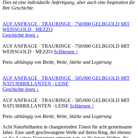
Dies ist eine individuelle Anfertigung, aber auch eine Inspiration für
Ihre Geschichte.
AUF ANFRAGE
·
TRAURINGE
·
750/000 GELBGOLD MIT
WEISSGOLD
·
MEZZO
Geschichte lesen ↓
AUF ANFRAGE
·
TRAURINGE
·
750/000 GELBGOLD MIT
WEISSGOLD
·
MEZZO
Schliessen ↑
Preis:
abhängig von Breite, Weite, Stärke und Legierung
AUF ANFRAGE
·
TRAURINGE
·
585/000 GELBGOLD MIT
NATURBRILLANTEN
·
LEISE
Geschichte lesen ↓
AUF ANFRAGE
·
TRAURINGE
·
585/000 GELBGOLD MIT
NATURBRILLANTEN
·
LEISE
Schliessen ↑
Preis:
abhängig von Breite, Weite, Stärke und Legierung
Acht Naturbrillanten in changierenden Tönen für acht gemeinsame
Jahre. Eine sanft geschwungene Welle auf ihrem Ring, der ebenso
an das
S
seines Vornamens erinnert, wie an die leisen Wellen, die