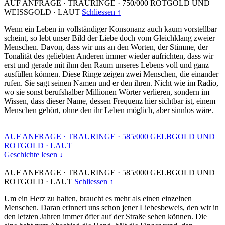
AUF ANFRAGE
·
TRAURINGE
·
750/000 ROTGOLD UND
WEISSGOLD
·
LAUT
Schliessen ↑
Wenn ein Leben in vollständiger Konsonanz auch kaum vorstellbar
scheint, so lebt unser Bild der Liebe doch vom Gleichklang zweier
Menschen. Davon, dass wir uns an den Worten, der Stimme, der
Tonalität des geliebten Anderen immer wieder aufrichten, dass wir
erst und gerade mit ihm den Raum unseres Lebens voll und ganz
ausfüllen können. Diese Ringe zeigen zwei Menschen, die einander
rufen. Sie sagt seinen Namen und er den ihren. Nicht wie im Radio,
wo sie sonst berufshalber Millionen Wörter verlieren, sondern im
Wissen, dass dieser Name, dessen Frequenz hier sichtbar ist, einem
Menschen gehört, ohne den ihr Leben möglich, aber sinnlos wäre.
AUF ANFRAGE
·
TRAURINGE
·
585/000 GELBGOLD UND
ROTGOLD
·
LAUT
Geschichte lesen ↓
AUF ANFRAGE
·
TRAURINGE
·
585/000 GELBGOLD UND
ROTGOLD
·
LAUT
Schliessen ↑
Um ein Herz zu halten, braucht es mehr als einen einzelnen
Menschen. Daran erinnert uns schon jener Liebesbeweis, den wir in
den letzten Jahren immer öfter auf der Straße sehen können. Die