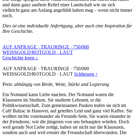
und dann ganz sanftem Relief einer Landschaft wie sie sich
vielleicht ganz am Anfang angefühlt haben mag – wenn nicht immer
noch.
Dies ist eine individuelle Anfertigung, aber auch eine Inspiration für
Ihre Geschichte.
AUF ANFRAGE
·
TRAURINGE
·
750/000
WEISSGOLD/ROTGOLD
·
LAUT
Geschichte lesen ↓
AUF ANFRAGE
·
TRAURINGE
·
750/000
WEISSGOLD/ROTGOLD
·
LAUT
Schliessen ↑
Preis:
abhängig von Breite, Weite, Stärke und Legierung
Ein Notstand kann Liebe machen. Der Notstand waren die
Klausuren im Studium. Sie studierte Lehramt, er die
Politikwissenschaft. Zum gemeinsamen Pauken trafen sie sich im
Café Balzac in Hanover, auf geteiltes Leid und ganz viel Kaffee. Sie
wollten nichts voneinander als Freunde-Sein. Sie waren einander in
der
friendzone
, wie die jüngeren von uns behaupten würden. Doch
weil gerade Not Liebe zeitigt, haben sie nicht nur die Klausuren,
sondern auch und weit ernster die Freundschaft überwunden. Die