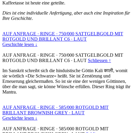
Kaffeetasse ist heute eine geteilte.
Dies ist eine individuelle Anfertigung, aber auch eine Inspiration für
Ihre Geschichte.
AUF ANFRAGE
·
RINGE
·
750/000 SATTGELBGOLD MIT
ROTGOLD UND BRILLANT C6
·
LAUT
Geschichte lesen ↓
AUF ANFRAGE
·
RINGE
·
750/000 SATTGELBGOLD MIT
ROTGOLD UND BRILLANT C6
·
LAUT
Schliessen ↑
Im Sanskrit schreibt sich die hinduistische Göttin Kali काली, womit
sie wörtlich »Die Schwarze« heißt. Sie ist Zerstörung und
Erneuerung gleichermaßen. So ist sie eine der wenigen Göttinnen,
über die man sagt, sie könne Wünsche erfüllen. Dieser Ring trägt ihr
Mantra.
AUF ANFRAGE
·
RINGE
·
585/000 ROTGOLD MIT
BRILLANT BROWNISH GREY
·
LAUT
Geschichte lesen ↓
AUF ANFRAGE
·
RINGE
·
585/000 ROTGOLD MIT