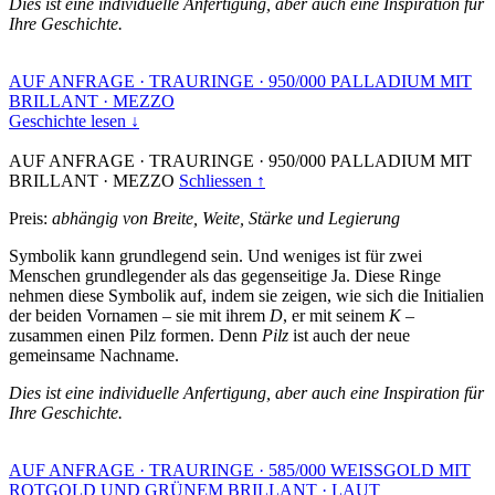
Dies ist eine individuelle Anfertigung, aber auch eine Inspiration für
Ihre Geschichte.
AUF ANFRAGE
·
TRAURINGE
·
950/000 PALLADIUM MIT
BRILLANT
·
MEZZO
Geschichte lesen ↓
AUF ANFRAGE
·
TRAURINGE
·
950/000 PALLADIUM MIT
BRILLANT
·
MEZZO
Schliessen ↑
Preis:
abhängig von Breite, Weite, Stärke und Legierung
Symbolik kann grundlegend sein. Und weniges ist für zwei
Menschen grundlegender als das gegenseitige Ja. Diese Ringe
nehmen diese Symbolik auf, indem sie zeigen, wie sich die Initialien
der beiden Vornamen – sie mit ihrem
D
, er mit seinem
K
–
zusammen einen Pilz formen. Denn
Pilz
ist auch der neue
gemeinsame Nachname.
Dies ist eine individuelle Anfertigung, aber auch eine Inspiration für
Ihre Geschichte.
AUF ANFRAGE
·
TRAURINGE
·
585/000 WEISSGOLD MIT
ROTGOLD UND GRÜNEM BRILLANT
·
LAUT