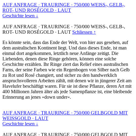
AUF ANFRAGE
·
TRAURINGE
·
750/000 WEISS-, GELB-,
ROT- UND ROSÉGOLD
·
LAUT
Geschichte lesen ↓
AUF ANFRAGE
·
TRAURINGE
·
750/000 WEISS-, GELB-,
ROT- UND ROSÉGOLD
·
LAUT
Schliessen ↑
Es könnte sein, dass das Ende der Welt, von hier aus gesehen, auf
dem australischen Kontinent liegt. Und dass dieses Ende, ist man
einmal dort angekommen, letztlich neue Anfänge zeitigt. Die
Liebenden, denen diese Ringe gehören, können eine solche
Geschichte erzählen. Ihr Ringe ziert das Relief eines australischen
Farns, der seine Farben wie ein Regenbogen von Silber nach Gelb
zu Rot und Rosé changiert, und sicher zu den handwerklich
anspruchsvolleren Arbeiten zählt, mit denen wir in jüngerer Zeit am
Havelufer beschäftigt waren. Für sie ist diese Pflanze, deren Art mit
400 Millionen Jahren älter als jede Samenpflanze ist, eine bleibende
Erinnerung an jenes »down under«.
AUF ANFRAGE
·
TRAURINGE
·
750/000 GELBGOLD MIT
WEISSGOLD
·
LAUT
Geschichte lesen ↓
AUF ANFRAGE
·
TRAURINGE
·
750/000 GELBGOLD MIT