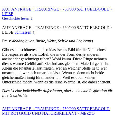
AUF ANFRAGE
·
TRAURINGE
·
750/000 SATTGELBGOLD
·
LEISE
Geschichte lesen ↓
AUF ANFRAGE
·
TRAURINGE
·
750/000 SATTGELBGOLD
·
LEISE
Schliessen ↑
Preis:
abhängig von Breite, Weite, Stärke und Legierung
Gibt es ein schöneres und so klassisches Bild für die Nähe eines
Liebespaares als zwei Löffel, die in der Form des je anderen,
aneinander geschmiegt ruhen? Wohl kaum. Diese Ringe nehmen
dieses warme Gefühl auf. Sie sind aus gleichem Material gemacht.
Allein die Phantasie lässt fragen, wer an welcher Stelle liegt, wer
umarmt und wer sich umarmen lässt. Wenn es denn nicht beide
gleichermaßen innig füreinander tun. Weil es doch keinen
Unterschied macht, wenn es die reine Wärme ist, die dabei entsteht.
Dies ist eine individuelle Anfertigung, aber auch eine Inspiration für
Ihre Geschichte.
AUF ANFRAGE
·
TRAURINGE
·
750/000 SATTGELBGOLD
MIT ROTGOLD UND NATURBRILLANT
·
MEZZO