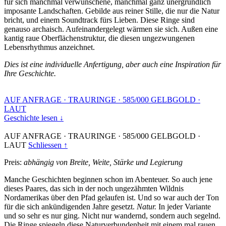
für sich manchmal verwunschene, manchmal ganz unergründlich
imposante Landschaften. Gebilde aus reiner Stille, die nur die Natur
bricht, und einem Soundtrack fürs Lieben. Diese Ringe sind
genauso archaisch. Aufeinandergelegt wärmen sie sich. Außen eine
kantig raue Oberflächenstruktur, die diesen ungezwungenen
Lebensrhythmus anzeichnet.
Dies ist eine individuelle Anfertigung, aber auch eine Inspiration für
Ihre Geschichte.
AUF ANFRAGE
·
TRAURINGE
·
585/000 GELBGOLD
·
LAUT
Geschichte lesen ↓
AUF ANFRAGE
·
TRAURINGE
·
585/000 GELBGOLD
·
LAUT
Schliessen ↑
Preis:
abhängig von Breite, Weite, Stärke und Legierung
Manche Geschichten beginnen schon im Abenteuer. So auch jene
dieses Paares, das sich in der noch ungezähmten Wildnis
Nordamerikas über den Pfad gelaufen ist. Und so war auch der Ton
für die sich ankündigenden Jahre gesetzt.
Natur.
In jeder Variante
und so sehr es nur ging. Nicht nur wandernd, sondern auch segelnd.
Die Ringe spiegeln diese Naturverbundenheit mit einem mal rauen