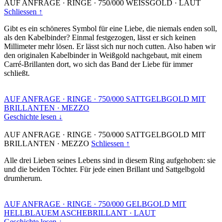
AUF ANFRAGE
·
RINGE
·
750/000 WEISSGOLD
·
LAUT
Schliessen ↑
Gibt es ein schöneres Symbol für eine Liebe, die niemals enden soll,
als den Kabelbinder? Einmal festgezogen, lässt er sich keinen
Millimeter mehr lösen. Er lässt sich nur noch cutten. Also haben wir
den originalen Kabelbinder in Weißgold nachgebaut, mit einem
Carré-Brillanten dort, wo sich das Band der Liebe für immer
schließt.
AUF ANFRAGE
·
RINGE
·
750/000 SATTGELBGOLD MIT
BRILLANTEN
·
MEZZO
Geschichte lesen ↓
AUF ANFRAGE
·
RINGE
·
750/000 SATTGELBGOLD MIT
BRILLANTEN
·
MEZZO
Schliessen ↑
Alle drei Lieben seines Lebens sind in diesem Ring aufgehoben: sie
und die beiden Töchter. Für jede einen Brillant und Sattgelbgold
drumherum.
AUF ANFRAGE
·
RINGE
·
750/000 GELBGOLD MIT
HELLBLAUEM ASCHEBRILLANT
·
LAUT
Geschichte lesen ↓