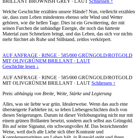
BRILLANT BROWNISH GREY
·
LAUT
Schliessen ↑
Welche Geschichte erzählen unsere Hände? Nun, vielleicht erzählen
sie, dass zum Leben mindestens ebenso sehr Wind und Wetter
gehören, wie die hellen Tage. Dies ist ein Gewitterring, der mit
seinen Furchen die unbändige Energie, die noch das härteste
Material zum Schmelzen bringt, und das Leben, das sich vor nichts
mehr fürchtet als Ruhe und Stillstand, zeitlos verkörpert.
AUF ANFRAGE
·
RINGE
·
585/000 GRÜNGOLD/ROTGOLD
MIT OLIVGRÜNEM BRILLANT
·
LAUT
Geschichte lesen ↓
AUF ANFRAGE
·
RINGE
·
585/000 GRÜNGOLD/ROTGOLD
MIT OLIVGRÜNEM BRILLANT
·
LAUT
Schliessen ↑
Preis:
abhängig von Breite, Weite, Stärke und Legierung
Alles, was sie liebte war grün. Idealerweise. Wenn das auch eine
übersteigerte Farblehre ist, so leben Liebesgeschichten doch von
diesen Steigerungen. Darum ist dieser Verlobungsring nicht nur mit
einem grünen Brillanten besetzt, sondern auch selbst aus Grüngold.
Bis auf seine Signatur, ein schwungvolles
M
. Das bezeichnender
Weise, weil doch alle Liebe sich über Kontraste und
Komplementaritäten am Leben hält, in Rotgold steht und ihren