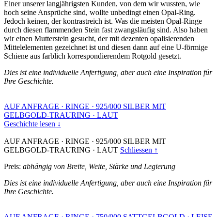
Einer unserer langjährigsten Kunden, von dem wir wussten, wie
hoch seine Ansprüche sind, wollte unbedingt einen Opal-Ring.
Jedoch keinen, der kontrastreich ist. Was die meisten Opal-Ringe
durch diesen flammenden Stein fast zwangsläufig sind. Also haben
wir einen Mutterstein gesucht, der mit dezenten opalisierenden
Mittelelementen gezeichnet ist und diesen dann auf eine U-förmige
Schiene aus farblich korrespondierendem Rotgold gesetzt.
Dies ist eine individuelle Anfertigung, aber auch eine Inspiration für
Ihre Geschichte.
AUF ANFRAGE
·
RINGE
·
925/000 SILBER MIT
GELBGOLD-TRAURING
·
LAUT
Geschichte lesen ↓
AUF ANFRAGE
·
RINGE
·
925/000 SILBER MIT
GELBGOLD-TRAURING
·
LAUT
Schliessen ↑
Preis:
abhängig von Breite, Weite, Stärke und Legierung
Dies ist eine individuelle Anfertigung, aber auch eine Inspiration für
Ihre Geschichte.
AUF ANFRAGE
·
RINGE
·
750/000 SATTGELBGOLD
·
LEISE