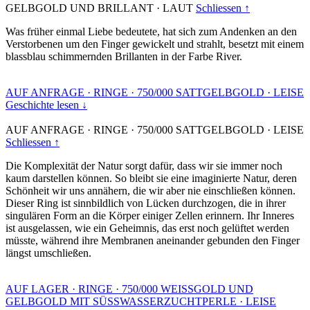
GELBGOLD UND BRILLANT
·
LAUT
Schliessen ↑
Was früher einmal Liebe bedeutete, hat sich zum Andenken an den
Verstorbenen um den Finger gewickelt und strahlt, besetzt mit einem
blassblau schimmernden Brillanten in der Farbe River.
AUF ANFRAGE
·
RINGE
·
750/000 SATTGELBGOLD
·
LEISE
Geschichte lesen ↓
AUF ANFRAGE
·
RINGE
·
750/000 SATTGELBGOLD
·
LEISE
Schliessen ↑
Die Komplexität der Natur sorgt dafür, dass wir sie immer noch
kaum darstellen können. So bleibt sie eine imaginierte Natur, deren
Schönheit wir uns annähern, die wir aber nie einschließen können.
Dieser Ring ist sinnbildlich von Lücken durchzogen, die in ihrer
singulären Form an die Körper einiger Zellen erinnern. Ihr Inneres
ist ausgelassen, wie ein Geheimnis, das erst noch gelüftet werden
müsste, während ihre Membranen aneinander gebunden den Finger
längst umschließen.
AUF LAGER
·
RINGE
·
750/000 WEISSGOLD UND
GELBGOLD MIT SÜSSWASSERZUCHTPERLE
·
LEISE