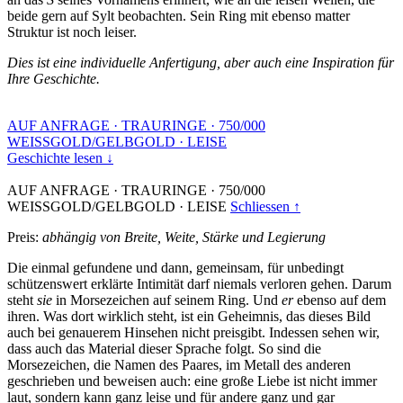
beide gern auf Sylt beobachten. Sein Ring mit ebenso matter
Struktur ist noch leiser.
Dies ist eine individuelle Anfertigung, aber auch eine Inspiration für
Ihre Geschichte.
AUF ANFRAGE
·
TRAURINGE
·
750/000
WEISSGOLD/GELBGOLD
·
LEISE
Geschichte lesen ↓
AUF ANFRAGE
·
TRAURINGE
·
750/000
WEISSGOLD/GELBGOLD
·
LEISE
Schliessen ↑
Preis:
abhängig von Breite, Weite, Stärke und Legierung
Die einmal gefundene und dann, gemeinsam, für unbedingt
schützenswert erklärte Intimität darf niemals verloren gehen. Darum
steht
sie
in Morsezeichen auf seinem Ring. Und
er
ebenso auf dem
ihren. Was dort wirklich steht, ist ein Geheimnis, das dieses Bild
auch bei genauerem Hinsehen nicht preisgibt. Indessen sehen wir,
dass auch das Material dieser Sprache folgt. So sind die
Morsezeichen, die Namen des Paares, im Metall des anderen
geschrieben und beweisen auch: eine große Liebe ist nicht immer
laut, sondern kann ganz leise und für andere ganz und gar