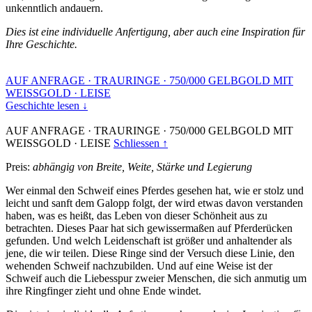
unkenntlich andauern.
Dies ist eine individuelle Anfertigung, aber auch eine Inspiration für
Ihre Geschichte.
AUF ANFRAGE
·
TRAURINGE
·
750/000 GELBGOLD MIT
WEISSGOLD
·
LEISE
Geschichte lesen ↓
AUF ANFRAGE
·
TRAURINGE
·
750/000 GELBGOLD MIT
WEISSGOLD
·
LEISE
Schliessen ↑
Preis:
abhängig von Breite, Weite, Stärke und Legierung
Wer einmal den Schweif eines Pferdes gesehen hat, wie er stolz und
leicht und sanft dem Galopp folgt, der wird etwas davon verstanden
haben, was es heißt, das Leben von dieser Schönheit aus zu
betrachten. Dieses Paar hat sich gewissermaßen auf Pferderücken
gefunden. Und welch Leidenschaft ist größer und anhaltender als
jene, die wir teilen. Diese Ringe sind der Versuch diese Linie, den
wehenden Schweif nachzubilden. Und auf eine Weise ist der
Schweif auch die Liebesspur zweier Menschen, die sich anmutig um
ihre Ringfinger zieht und ohne Ende windet.