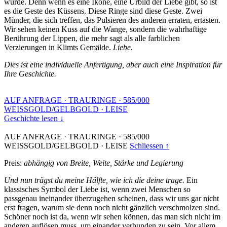
wurde. Denn wenn es eine Ikone, eine Urbild der Liebe gibt, so ist
es die Geste des Küssens. Diese Ringe sind diese Geste. Zwei
Münder, die sich treffen, das Pulsieren des anderen erraten, ertasten.
Wir sehen keinen Kuss auf die Wange, sondern die wahrhaftige
Berührung der Lippen, die mehr sagt als alle farblichen
Verzierungen in Klimts Gemälde.
Liebe.
Dies ist eine individuelle Anfertigung, aber auch eine Inspiration für
Ihre Geschichte.
AUF ANFRAGE
·
TRAURINGE
·
585/000
WEISSGOLD/GELBGOLD
·
LEISE
Geschichte lesen ↓
AUF ANFRAGE
·
TRAURINGE
·
585/000
WEISSGOLD/GELBGOLD
·
LEISE
Schliessen ↑
Preis:
abhängig von Breite, Weite, Stärke und Legierung
Und nun trägst du meine Hälfte, wie ich die deine trage.
Ein
klassisches Symbol der Liebe ist, wenn zwei Menschen so
passgenau ineinander überzugehen scheinen, dass wir uns gar nicht
erst fragen, warum sie denn noch nicht gänzlich verschmolzen sind.
Schöner noch ist da, wenn wir sehen können, das man sich nicht im
anderen auflösen muss, um einander verbunden zu sein. Vor allem,