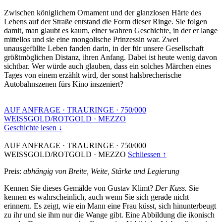
Zwischen königlichem Ornament und der glanzlosen Härte des
Lebens auf der Straße entstand die Form dieser Ringe. Sie folgen
damit, man glaubt es kaum, einer wahren Geschichte, in der er lange
mittellos und sie eine mongolische Prinzessin war. Zwei
unausgefüllte Leben fanden darin, in der für unsere Gesellschaft
größtmöglichen Distanz, ihren Anfang. Dabei ist heute wenig davon
sichtbar. Wer würde auch glauben, dass ein solches Märchen eines
Tages von einem erzählt wird, der sonst halsbrecherische
Autobahnszenen fürs Kino inszeniert?
AUF ANFRAGE
·
TRAURINGE
·
750/000
WEISSGOLD/ROTGOLD
·
MEZZO
Geschichte lesen ↓
AUF ANFRAGE
·
TRAURINGE
·
750/000
WEISSGOLD/ROTGOLD
·
MEZZO
Schliessen ↑
Preis:
abhängig von Breite, Weite, Stärke und Legierung
Kennen Sie dieses Gemälde von Gustav Klimt?
Der Kuss.
Sie
kennen es wahrscheinlich, auch wenn Sie sich gerade nicht
erinnern. Es zeigt, wie ein Mann eine Frau küsst, sich hinunterbeugt
zu ihr und sie ihm nur die Wange gibt. Eine Abbildung die ikonisch