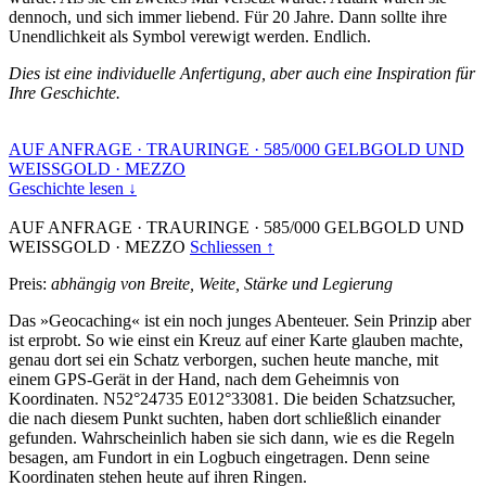
dennoch, und sich immer liebend. Für 20 Jahre. Dann sollte ihre
Unendlichkeit als Symbol verewigt werden. Endlich.
Dies ist eine individuelle Anfertigung, aber auch eine Inspiration für
Ihre Geschichte.
AUF ANFRAGE
·
TRAURINGE
·
585/000 GELBGOLD UND
WEISSGOLD
·
MEZZO
Geschichte lesen ↓
AUF ANFRAGE
·
TRAURINGE
·
585/000 GELBGOLD UND
WEISSGOLD
·
MEZZO
Schliessen ↑
Preis:
abhängig von Breite, Weite, Stärke und Legierung
Das »Geocaching« ist ein noch junges Abenteuer. Sein Prinzip aber
ist erprobt. So wie einst ein Kreuz auf einer Karte glauben machte,
genau dort sei ein Schatz verborgen, suchen heute manche, mit
einem GPS-Gerät in der Hand, nach dem Geheimnis von
Koordinaten. N52°24735 E012°33081. Die beiden Schatzsucher,
die nach diesem Punkt suchten, haben dort schließlich einander
gefunden. Wahrscheinlich haben sie sich dann, wie es die Regeln
besagen, am Fundort in ein Logbuch eingetragen. Denn seine
Koordinaten stehen heute auf ihren Ringen.